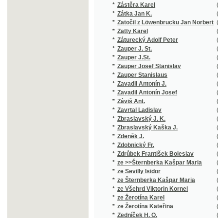
*
Zavadil Antonín Josef
(3/408)
*
Záviš Ant.
(1/101)
*
Zavrtal Ladislav
(1/64)
*
Zbraslavský J. K.
(1/16651
*
Zbraslavský Kaška J.
(1/16651
*
Zdeněk J.
(1/182)
*
Zdobnický Fr.
(1/152)
*
Zdrůbek František Boleslav
(5/1360)
*
ze >>Šternberka Kašpar Maria
(1/788)
*
ze Sevilly Isidor
(1/100)
*
ze Šternberka Kašpar Maria
(2/320)
*
ze Všehrd Viktorin Kornel
(1/84)
*
ze Žerotína Karel
(2/28)
*
ze Žerotína Kateřina
(1/708)
*
Zedníček H. O.
(1/167)
*
Zechmeister Alexander V.
(1/16651
*
Zeiber Johann Ernst
(1/1502)
*
Zeidler Jan
(1/348)
*
Zeidler Jarolím
(1/179)
*
Zeissberk Jindř.
(1/580)
*
Zeithammer L. M.
(1/959)
*
Zeithammer Leopold M.
(5/709)
*
Zejleŕ Handrij
(1/97)
*
Zelenka B.
(1/222)
*
Zelenka Josef
(1/326)
*
Zelenka Otomar
(1/132)
*
Żeleński Władysław
(1/74)