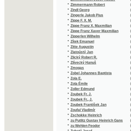
*
Zoubek Fr. J.
(2/254)
*
Zoubek Fr., J.
(1/77)
*
Zoubek František Jan
(5/1259)
*
Zoufal Vladimír
(1/912)
*
Zschokke Heinrich
(18/198
*
zu Putlitz Gustav Heinrich Gans
(1/54)
*
zu Wehlen Feodor
(1/16651
*
Zubatý Josef
(4/778)
*
Zukal Jos.
(1/509)
*
Zukal Josef
(2/578)
*
Züngel E.
(1/112)
*
Züngel Emanuel
(1/16651
*
Züngel Emanuel František
(52/2116
*
Zuzánek J.
(1/60)
*
Zuzánek Jos.
(1/878)
*
Zvejška František
(1/361)
*
Zvěřina z Ruhvaldu Frant.
(1/894)
*
Zvěřina Frant.
(1/382)
*
Zvičínský A.
(1/97)
©2003-2010
Developed
under GNU GPL
*
Zvonař Josef Leopold
(3/596)
by
Qbizm
,
NKČR
and
KNAV
*
Zwieger R.
(1/1735)