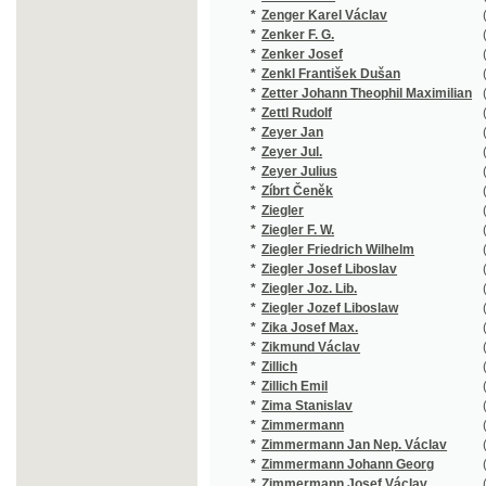
*
Ziegler Jozef Liboslaw
(1/519)
*
Zika Josef Max.
(1/16)
*
Zikmund Václav
(2/564)
*
Zillich
(1/218)
*
Zillich Emil
(14/3074
*
Zima Stanislav
(1/172)
*
Zimmermann
(1/250)
*
Zimmermann Jan Nep. Václav
(3/1719)
*
Zimmermann Johann Georg
(1/28)
*
Zimmermann Josef Václav
(25/5196
*
Zimmermann Robert
(1/8466)
*
Zindl Georg
(2/568)
*
Zingerle Jakob Pius
(1/381)
*
Zippe F. X. M.
(1/119)
*
Zippe Franz X. Maxmilian
(1/428)
*
Zippe Franz Xaver Maxmilian
(1/414)
*
Zipperlen Wilhelm
(1/771)
*
Zítek Emanuel
(2/579)
*
Zitte Augustin
(1/319)
*
Zlatoústý Jan
(3/844)
*
Zlický Robert R.
(1/410)
*
Zlívecký Hanuš
(1/148)
*
Zmogas
(1/378)
*
Zobel Johannes Baptista
(1/444)
*
Zola E.
(1/385)
*
Zola Émile
(13/7822
*
Zoller Edmund
(1/119)