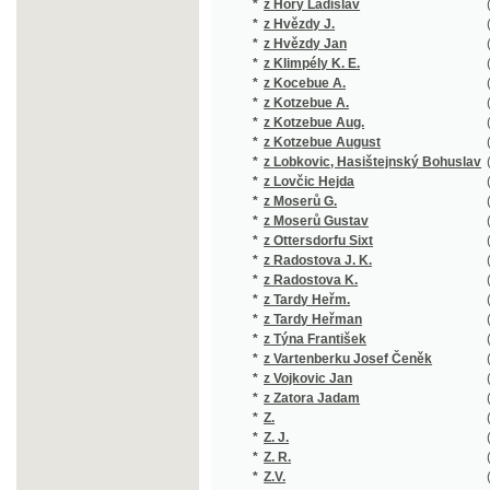
*
z Klimpély K. E.
(1/88)
*
z Kocebue A.
(1/927)
*
z Kotzebue A.
(3/16850
*
z Kotzebue Aug.
(1/434)
*
z Kotzebue August
(2/16755
*
z Lobkovic, Hasištejnský Bohuslav
(1/850)
*
z Lovčic Hejda
(1/294)
*
z Moserů G.
(1/16651
*
z Moserů Gustav
(1/16651
*
z Ottersdorfu Sixt
(1/100)
*
z Radostova J. K.
(1/113)
*
z Radostova K.
(1/442)
*
z Tardy Heřm.
(1/406)
*
z Tardy Heřman
(2/1174)
*
z Týna František
(1/195)
*
z Vartenberku Josef Čeněk
(2/772)
*
z Vojkovic Jan
(1/92)
*
z Zatora Jadam
(1/1018)
*
Z.
(2/5794)
*
Z. J.
(1/144)
*
Z. R.
(1/96)
*
Z.V.
(1/384)
*
Z***
(1/200)
*
Zába Gustav
(2/663)
*
Záborský Bohuslav
(1/1342)
*
Záborský Jonáš
(1/230)
*
Zabranská Vlastimila
(1/344)