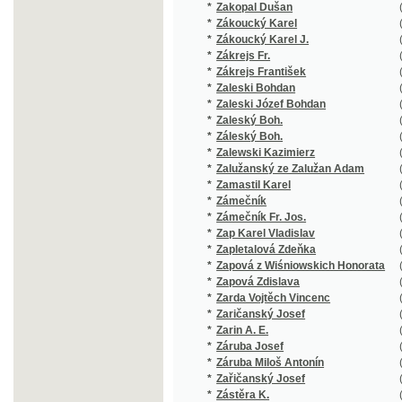
*
Záleský Boh.
(1/250)
*
Zalewski Kazimierz
(1/84)
*
Zalužanský ze Zalužan Adam
(1/28)
*
Zamastil Karel
(1/48)
*
Zámečník
(1/162)
*
Zámečník Fr. Jos.
(1/224)
*
Zap Karel Vladislav
(21/1127
*
Zapletalová Zdeňka
(1/300)
*
Zapová z Wiśniowskich Honorata
(1/172)
*
Zapová Zdislava
(1/44)
*
Zarda Vojtěch Vincenc
(1/12)
*
Zaričanský Josef
(1/119)
*
Zarin A. E.
(1/162)
*
Záruba Josef
(1/546)
*
Záruba Miloš Antonín
(1/16)
*
Zařičanský Josef
(2/154)
*
Zástěra K.
(1/109)
*
Zástěra Karel
(1/109)
*
Zátka Jan K.
(1/300)
*
Zatočil z Löwenbrucku Jan Norbert
(1/26)
*
Zatty Karel
(1/108)
*
Záturecký Adolf Peter
(1/400)
*
Zauper J. St.
(3/8926)
*
Zauper J.St.
(1/248)
*
Zauper Josef Stanislav
(1/56)
*
Zauper Stanislaus
(1/8466)
*
Zavadil Antonín J.
(1/196)