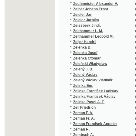
*
Zelený J. B.
(1/222)
*
Zelený Václav
(5/5928)
*
Zelený Václav Vladimír
(3/439)
*
Zelinka Em.
(1/1735)
*
Zelinka František Ladislav
(1/104)
*
Zelinka František Václav
(3/168)
*
Zelinka Pavel A. F.
(1/50)
*
Zell Friedrich
(5/333)
*
Zeman F. A.
(1/207)
*
Zeman Fr. A.
(1/149)
*
Zeman František Antonín
(11/1036
*
Zeman R.
(2/110)
*
Zembsch A.
(1/530)
*
Zenger Karel Václav
(1/36)
*
Zenker F. G.
(1/560)
*
Zenker Josef
(1/259)
*
Zenkl František Dušan
(2/300)
*
Zetter Johann Theophil Maximilian
(1/268)
*
Zettl Rudolf
(1/222)
*
Zeyer Jan
(2/253)
*
Zeyer Jul.
(1/248)
*
Zeyer Julius
(21/5287
*
Zíbrt Čeněk
(14/2822
*
Ziegler
(1/70)
*
Ziegler F. W.
(1/112)
*
Ziegler Friedrich Wilhelm
(1/112)
*
Ziegler Josef Liboslav
(6/1267)
*
Ziegler Joz. Lib.
(1/384)