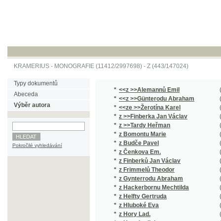
KRAMERIUS
-
MONOGRAFIE
(11412/2997698) -
Z (443/147024)
Typy dokumentů
*
<<z >>Alemannů Emil
(1/44)
Abeceda
*
<<z >>Günterodu Abraham
(1/345)
Výběr autora
*
<<ze >>Žerotína Karel
(2/1439)
*
z >>Finberka Jan Václav
(1/248)
*
z >>Tardy Heřman
(2/908)
*
z Bomontu Marie
(1/496)
*
z Budče Pavel
(1/112)
Pokročilé vyhledávání
*
z Čenkova Em.
(2/622)
*
z Finberků Jan Václav
(1/238)
*
z Frimmelů Theodor
(1/128)
*
z Gynterrodu Abraham
(2/1272)
*
z Hackerbornu Mechtilda
(1/267)
*
z Helfty Gertruda
(1/267)
*
z Hluboké Eva
(1/260)
*
z Hory Lad.
(1/16651
*
z Hory Ladislav
(1/16651
*
z Hvězdy J.
(1/894)
*
z Hvězdy Jan
(3/1940)