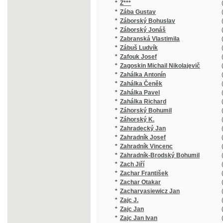
*
Zábuš Ludvík
(1/122)
*
Zafouk Josef
(1/70)
*
Zagoskin Michail Nikolajevič
(1/368)
*
Zahálka Antonín
(2/354)
*
Zahálka Čeněk
(1/4)
*
Zahálka Pavel
(1/118)
*
Zahálka Richard
(1/96)
*
Záhorský Bohumil
(1/398)
*
Záhorský K.
(1/160)
*
Zahradecký Jan
(1/260)
*
Zahradník Josef
(2/1469)
*
Zahradník Vincenc
(6/1638)
*
Zahradník-Brodský Bohumil
(3/611)
*
Zach Jiří
(1/144)
*
Zachar František
(1/486)
*
Zachar Otakar
(1/112)
*
Zacharyasiewicz Jan
(1/140)
*
Zajc J.
(1/76)
*
Zajc Jan
(1/47)
*
Zajc Jan Ivan
(1/83)
*
Zakopal Dušan
(1/140)
*
Zákoucký Karel
(1/119)
*
Zákoucký Karel J.
(4/354)
*
Zákrejs Fr.
(1/866)
*
Zákrejs František
(9/2201)
*
Zaleski Bohdan
(1/72)
*
Zaleski Józef Bohdan
(1/207)
*
Zaleský Boh.
(1/250)