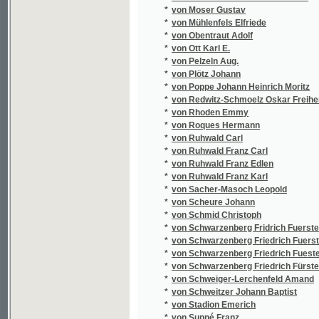
*
von Witzleben Karl August Friedrich
*
von Woltmann Karl Ludwig
*
von Woltmann Karoline
*
von Wurmb Julius
*
von Wurzbach Constant
*
von Wurzbach Constantin
*
Vondráček František
*
Vondruška Karel
*
Vopršal V.
*
Voráček Josef Antonín
*
Voráček Martin
*
Vorálek Lev
*
Vorbes Tom.
*
Vorbes Tomáš Antonín
*
Vorel Ludvík
*
Vorlíček František Ladislav
*
Vorovka Karel
*
Voříšek Roman Václav
*
Voß Richard
*
Vothmann Johann Georg
*
Votka Jan Křtitel
*
Votruba František
*
Votteler Th.
*
Votýpka Josef
*
Vrána Florian
*
Vrána Fr. M.
*
Vrána František Mnohoslav