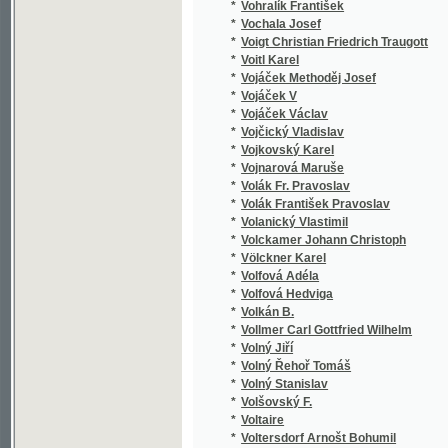
*
von Ammon
*
von Berchtold Leopold
*
von Biedenfeld Ferdinand
*
von Biela Wilhelm
*
von Böhtlingk Otto Nikolaus
*
von Braunau Franz
*
von Braunthal Braun
*
von Braunthal Carl Braun
*
von Braunthal Johann Karl
*
von Cochem Martin
*
von Corvin-Wiersbitzki Otto Julius Bernhard
*
von Deinhardstein Johann Ludwig
*
von der Passer Arnold
*
von Doss Adolf
*
von Dotzauer Richard Ritter
*
von Dragoni Rabenhorst Alfons
*
von Duncker Carl
*
von Düringsfeld Ida
*
von Eckartshausen Carl
*
von Ense Varnhagen
*
von Fallersleben Hoffmann
*
von Fehringer Michael
*
von Frimmel Theodor
*
von Führich Joseph
*
von Gaal Georg
*
von Gall Louise
*
von Gersdorf Wilhelmine