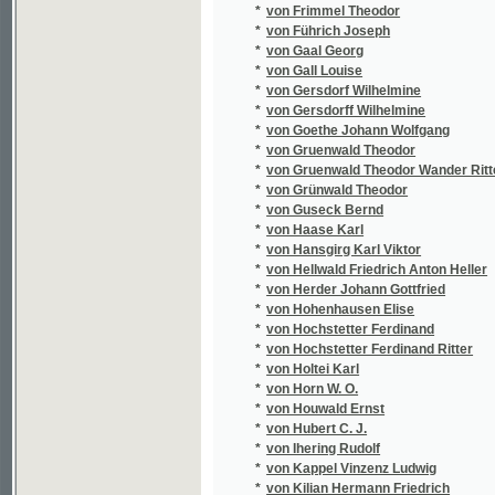
*
von Löwenthal Leupold
*
von Lütgendorf Casimir Freiherrn
*
von M. Therese
*
von Mackiewicz Johann
*
von Margelick Karl Freiherrn
*
von Margelik Carl Freiherrn
*
von Margelik Karl Freihern
*
von Margelik Karl Freiherrn
*
von Marsano Wilhelm
*
von Martini Karl Wilhelm
*
von Meddlhammer Albin Johann Baptist
*
von Merfort R.
*
von Meserich Friedrich
*
von Metzerich Friedrich
*
von Metzerich Wilhelm
*
von Mezler Andelberg Franz Joseph
*
von Močnik Franz
*
von Mosenthal Salomon Hermann
*
von Moser Gustav
*
von Mühlenfels Elfriede
*
von Obentraut Adolf
*
von Ott Karl E.
*
von Pelzeln Aug.
*
von Plötz Johann
*
von Poppe Johann Heinrich Moritz
*
von Redwitz-Schmoelz Oskar Freiherr
*
von Rhoden Emmy
*
von Roques Hermann