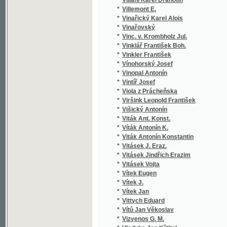
*
Vítek J.
*
Vítek Jan
*
Vittych Eduard
*
Vítů Jan Věkoslav
*
Vizyenos G. M.
*
Vladyka Jan Křtitel
*
Vladyka Jan Rafael
*
Vlach Jan
*
Vlach Jar.
*
Vlach Jaroslav
*
Vlach Josef
*
Vlasák Antonín Norbert
*
Vlasák František
*
Vlasák Jos. V.
*
Vlasák Josef Věnceslav
*
Vlasák Karel
*
Vlasáková Františka
*
Vlaslav T. N.
*
Vlček Ad. J.
*
Vlček Adolf Josef
*
Vlček Ferdinand
*
Vlček Frant.
*
Vlček J.
*
Vlček Jan B. Josef
*
Vlček Jaroslav
*
Vlček Václav
*
Vlk František Cyril
*
Vlk Josef