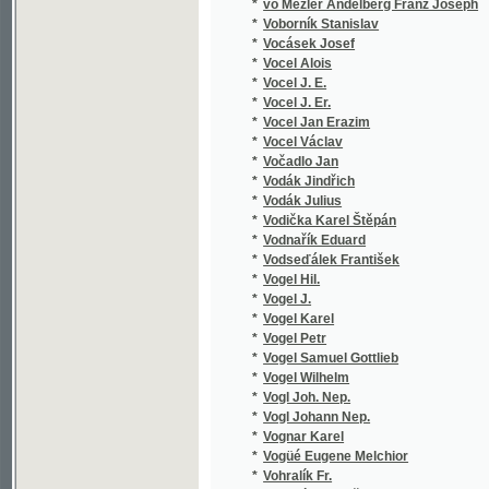
*
Vohralík František
*
Vochala Josef
*
Voigt Christian Friedrich Traugott
*
Voitl Karel
*
Vojáček Methoděj Josef
*
Vojáček V
*
Vojáček Václav
*
Vojčický Vladislav
*
Vojkovský Karel
*
Vojnarová Maruše
*
Volák Fr. Pravoslav
*
Volák František Pravoslav
*
Volanický Vlastimil
*
Volckamer Johann Christoph
*
Völckner Karel
*
Volfová Adéla
*
Volfová Hedviga
*
Volkán B.
*
Vollmer Carl Gottfried Wilhelm
*
Volný Jiří
*
Volný Řehoř Tomáš
*
Volný Stanislav
*
Volšovský F.
*
Voltaire
*
Voltersdorf Arnošt Bohumil
*
Vomáčka Vítězslav
*
Vomastek Ufik
*
von Ambach Eduard