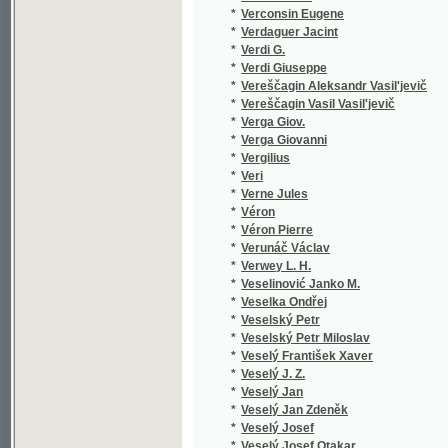
*
Veselinović Janko M.
*
Veselka Ondřej
*
Veselský Petr
*
Veselský Petr Miloslav
*
Veselý František Xaver
*
Veselý J. Z.
*
Veselý Jan
*
Veselý Jan Zdeněk
*
Veselý Josef
*
Veselý Josef Otakar
*
Veselý Richard
*
Veselý Václav
*
Vetter Benjamin
*
Vetti O. S.
*
Veverka Emilian
*
Veverka František Budislav
*
Veverka Josef
*
Veverka Václav
*
Veverka Vácslav
*
Vidimský D.
*
Vigneron A.
*
Vigouroux Fulcran
*
Vichterle František Jan
*
Viková - Kunětická B.
*
Viková-Kunětická Božena
*
Viktorin J. K.
*
Vilhelm Jindřich