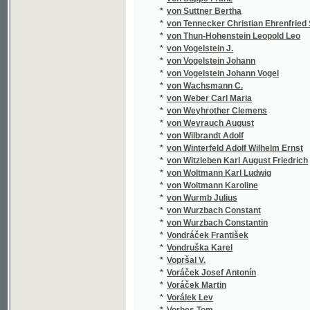
*
Vrána Šimon Bernard
*
Vrána Vojtěch
*
Vránek Josef
*
Vraný Eduard
*
Vraný Jan
*
Vratislav František
*
Vratislav z Mitrovic Václav
*
Vrátný Josef
*
Vráz E.St.
*
Vráz Enrique Stanko
*
Vraz Stanko
*
Vrba Fr.
*
Vrba Rudolf
*
Vrbas Jakub
*
Vrbata Jos.
*
Vrbata Josef
*
Vrchlický J.
*
Vrchlický Jar
*
Vrchlický Jar.
*
Vrchlický Jaroslav
*
Vrkoč V.
*
Vrobel František
*
Vrťátko Antonín Jaroslav
*
Vrzal Augustin Alois
*
Vrzal Bohuš
*
Vřešťál Antonín
*
Všetečka A.
*
Vunš Rudolf