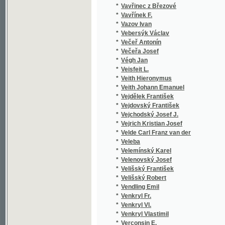
*
Vejchodský Josef J.
*
Vejrich Kristian Josef
*
Velde Carl Franz van der
*
Veleba
*
Velemínský Karel
*
Velenovský Josef
*
Velišský František
*
Velišský Robert
*
Vendling Emil
*
Venkryl Fr.
*
Venkryl Vl.
*
Venkryl Vlastimil
*
Verconsin E.
*
Verconsin Eugene
*
Verdaguer Jacint
*
Verdi G.
*
Verdi Giuseppe
*
Vereščagin Aleksandr Vasil'jevič
*
Vereščagin Vasil Vasil'jevič
*
Verga Giov.
*
Verga Giovanni
*
Vergilius
*
Veri
*
Verne Jules
*
Véron
*
Véron Pierre
*
Verunáč Václav
*
Verwey L. H.