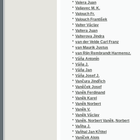
*
van Maurik Justus
*
van Rijn Rembrandt Harmensz.
*
Váňa Antonín
*
Váňa J.
*
Váňa Jan
*
Váňa Josef J.
*
Vančura Jindřich
*
Vaněček Josef
*
Vaněk Ferdinand
*
Vaněk Karel
*
Vaněk Norbert
*
Vaněk V.
*
Vaněk Václav
*
Vaněk, Norbert Vaněk, Norbert
*
Vaňha J.
*
Vaňhal Jan Křtitel
*
Vaníček Alois
*
Vaníček J.
*
Vaníček K.
*
Vaníček Karel
*
Vaníček V.
*
Vanloo Albert
*
Varney L.
*
Varry Anton
*
Vařeka Jan
*
Vašák Emanuel
*
Vašák Mir.