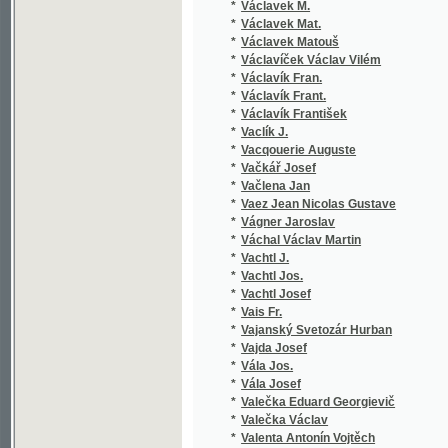
*
Václavík Frant.
*
Václavík František
*
Vaclík J.
*
Vacqouerie Auguste
*
Vačkář Josef
*
Vačlena Jan
*
Vaez Jean Nicolas Gustave
*
Vágner Jaroslav
*
Váchal Václav Martin
*
Vachtl J.
*
Vachtl Jos.
*
Vachtl Josef
*
Vais Fr.
*
Vajanský Svetozár Hurban
*
Vajda Josef
*
Vála Jos.
*
Vála Josef
*
Valečka Eduard Georgievič
*
Valečka Václav
*
Valenta Antonín Vojtěch
*
Valera Juan
*
Valjavec M. K.
*
Valouch Fr.
*
Valouch František
*
Valter Václav
*
Valtera Juan
*
Valterova Jindra
*
van der Velde Carl Franz