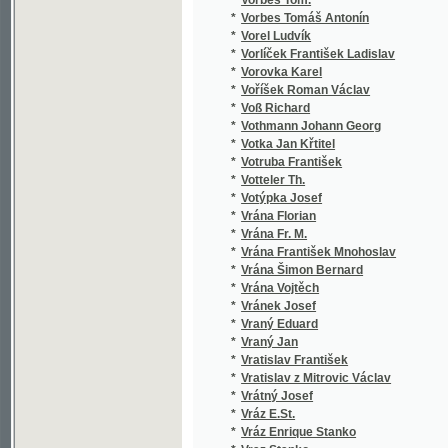
*
Vycpálek Jos.
*
Vycpálek Josef
*
Vycpálek Vycpálek, J. J. J.
*
Vydra Stanislav
*
Vyhlíd Vácslav
*
Vyhlídal Jan
*
Vyhnalíková Růžena
*
Vyhnis Čeněk
*
Vychodil Jan
*
Vychodil Pavel
*
Vychodil Pavel Julius
*
Vykoukal Fr. Vlad.
*
Vykoukal František Vladimír
*
Vymazal František
*
Vyrazil František
*
Vysekal Fr.
*
Vysoký Arnošt
*
Vysoký Hynek
*
Výšek Antonín Dobroslav
*
Vyšín v.
*
Vyšín Vojtěch
*
Vyškovský
*
Vyškovský Josef
*
Vz.
*
Vz. J. A.