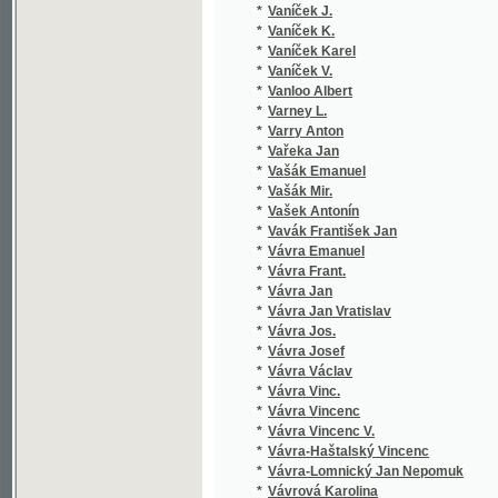
*
Vašek Antonín
*
Vavák František Jan
*
Vávra Emanuel
*
Vávra Frant.
*
Vávra Jan
*
Vávra Jan Vratislav
*
Vávra Jos.
*
Vávra Josef
*
Vávra Václav
*
Vávra Vinc.
*
Vávra Vincenc
*
Vávra Vincenc V.
*
Vávra-Haštalský Vincenc
*
Vávra-Lomnický Jan Nepomuk
*
Vávrová Karolina
*
Vavřinec z Březové
*
Vavřínek F.
*
Vazov Ivan
*
Vebersýk Václav
*
Večeř Antonín
*
Večeřa Josef
*
Végh Jan
*
Veisfeit L.
*
Veith Hieronymus
*
Veith Johann Emanuel
*
Vejdělek František
*
Vejdovský František