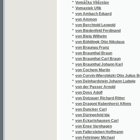
*
von Gersdorff Wilhelmine
*
von Goethe Johann Wolfgang
*
von Gruenwald Theodor
*
von Gruenwald Theodor Wander Ritter
*
von Grünwald Theodor
*
von Guseck Bernd
*
von Haase Karl
*
von Hansgirg Karl Viktor
*
von Hellwald Friedrich Anton Heller
*
von Herder Johann Gottfried
*
von Hohenhausen Elise
*
von Hochstetter Ferdinand
*
von Hochstetter Ferdinand Ritter
*
von Holtei Karl
*
von Horn W. O.
*
von Houwald Ernst
*
von Hubert C. J.
*
von Ihering Rudolf
*
von Kappel Vinzenz Ludwig
*
von Kilian Hermann Friedrich
*
von Kleist Heinrich
*
von Knigge Adolph
*
von Körber Philipp
*
von Kotzebue August
*
von Lendenfeld Robert
*
von Lengerke Alexander
*
von Litrov Heinrich