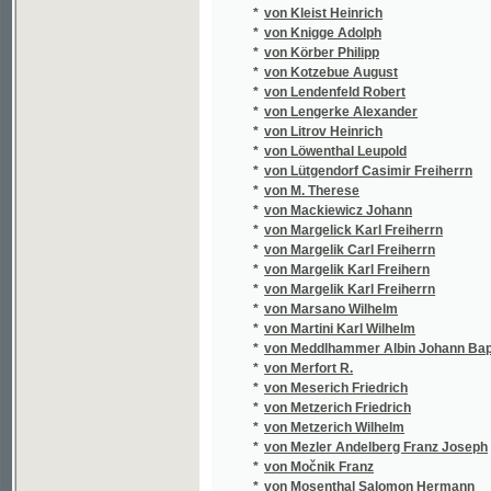
*
von Ruhwald Carl
*
von Ruhwald Franz Carl
*
von Ruhwald Franz Edlen
*
von Ruhwald Franz Karl
*
von Sacher-Masoch Leopold
*
von Scheure Johann
*
von Schmid Christoph
*
von Schwarzenberg Fridrich Fuersten
*
von Schwarzenberg Friedrich Fuersten
*
von Schwarzenberg Friedrich Fuesten
*
von Schwarzenberg Friedrich Fürsten
*
von Schweiger-Lerchenfeld Amand
*
von Schweitzer Johann Baptist
*
von Stadion Emerich
*
von Suppé Franz
*
von Suttner Bertha
*
von Tennecker Christian Ehrenfried Seyfrie
*
von Thun-Hohenstein Leopold Leo
*
von Vogelstein J.
*
von Vogelstein Johann
*
von Vogelstein Johann Vogel
*
von Wachsmann C.
*
von Weber Carl Maria
*
von Weyhrother Clemens
*
von Weyrauch August
*
von Wilbrandt Adolf
*
von Winterfeld Adolf Wilhelm Ernst