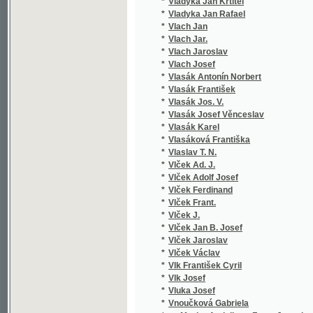
*
Vluka Josef
*
Vnoučková Gabriela
*
vo Mezler Andelberg Franz Joseph
*
Voborník Stanislav
*
Vocásek Josef
*
Vocel Alois
*
Vocel J. E.
*
Vocel J. Er.
*
Vocel Jan Erazim
*
Vocel Václav
*
Vočadlo Jan
*
Vodák Jindřich
*
Vodák Julius
*
Vodička Karel Štěpán
*
Vodnařík Eduard
*
Vodseďálek František
*
Vogel Hil.
*
Vogel J.
*
Vogel Karel
*
Vogel Petr
*
Vogel Samuel Gottlieb
*
Vogel Wilhelm
*
Vogl Joh. Nep.
*
Vogl Johann Nep.
*
Vognar Karel
*
Vogüé Eugene Melchior
*
Vohralík Fr.