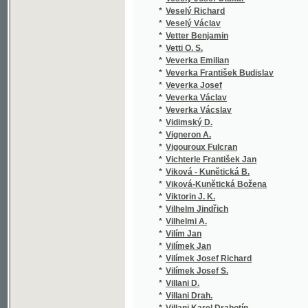
*
Vilhelmi A.
*
Vilím Jan
*
Vilímek Jan
*
Vilímek Josef Richard
*
Vilímek Josef S.
*
Villani D.
*
Villani Drah.
*
Villani Karel Drahotín
*
Villemont E.
*
Vinařický Karel Alois
*
Vinařovský
*
Vinc. v. Krombholz Jul.
*
Vinklář František Boh.
*
Vinkler František
*
Vínohorský Josef
*
Vinopal Antonín
*
Vintíř Josef
*
Viola z Prácheňska
*
Viršink Leopold František
*
Višický Antonín
*
Viták Ant. Konst.
*
Víták Antonín K.
*
Viták Antonín Konstantin
*
Vitásek J. Eraz.
*
Vitásek Jindřich Erazim
*
Vitásek Vojta
*
Vítek Eugen