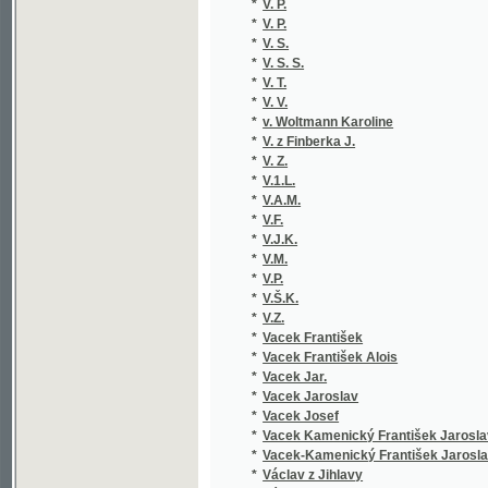
*
V. S. S.
*
V. T.
*
V. V.
*
v. Woltmann Karoline
*
V. z Finberka J.
*
V. Z.
*
V.1.L.
*
V.A.M.
*
V.F.
*
V.J.K.
*
V.M.
*
V.P.
*
V.Š.K.
*
V.Z.
*
Vacek František
*
Vacek František Alois
*
Vacek Jar.
*
Vacek Jaroslav
*
Vacek Josef
*
Vacek Kamenický František Jaroslav
*
Vacek-Kamenický František Jaroslav
*
Václav z Jihlavy
*
Václavek M.
*
Václavek Mat.
*
Václavek Matouš
*
Václavíček Václav Vilém
*
Václavík Fran.