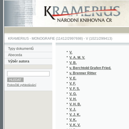
KRAMERIUS
-
MONOGRAFIE
(11412/2997698) -
V (1021/299413)
Typy dokumentů
*
V.
Abeceda
*
V. A. M. V.
Výběr autora
*
V. B.
*
v. Berchtold Grafen Fried.
*
v. Brenner Ritter
*
V. E.
*
V. F.
Pokročilé vyhledávání
*
V. F. S.
*
V. G.
*
V. H.
*
V. H. B.
*
V. J.
*
V. J. K.
*
V. K.
*
V. K. V.
*
V. P.
*
V. P.
*
V. S.