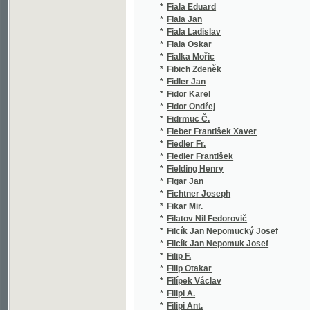
*
Fieber František Xaver
(
*
Fiedler Fr.
(
*
Fiedler František
(
*
Fielding Henry
(
*
Figar Jan
(
*
Fichtner Joseph
(
*
Fikar Mir.
(
*
Filatov Nil Fedorovič
(
*
Filcík Jan Nepomucký Josef
(
*
Filcík Jan Nepomuk Josef
(
*
Filip F.
(
*
Filip Otakar
(
*
Filípek Václav
(
*
Filipi A.
(
*
Filipi Ant.
(
*
Filipi Jos.
(
*
Filipovič Ivan
(
*
Filippini Stefano Radamanto
(
*
Filon Augustin
(
*
Finci Gior.
(
*
Fink Franz Friedrich
(
*
Fischbacher Franz
(
*
Fischer Anton
(
*
Fischer Anton Friedrich
(
*
Fischer Augustin
(
*
Fischer Engelbert
(
*
Fischer František Xaver
(