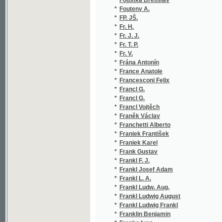
*
Frankl L. A.
(
*
Frankl Ludw. Aug.
(
*
Frankl Ludwig August
(
*
Frankl Ludwig Frankl
(
*
Franklin Benjamin
(
*
Franko Ivan
(
*
Frankovský Josef
(
*
Franta František Josef
(
*
Franta Jaroslav
(
*
Franta Josef Vladislav
(
*
Franta Ondřej
(
*
Franta Šumavský Josef
(
*
František Saleský
(
*
Fraser Tytler Anne
(
*
Fredr
(
*
Fredr Jan Alex
(
*
Fredro Aleksander
(
*
Fredro Jan Aleksander
(
*
Freedley Edwin
(
*
Freeman Mary Eleanor Wilkins
(
*
Freiberg František
(
*
Freihern von Margelik Karl
(
*
Freihern von S. J.
(
*
Freiligrath Ferdinand
(
*
Freimar Peregrinus
(
*
Frejlach Josef
(
*
Frencl Innocenc Antonín
(
*
Frey Pavel Ignác
(