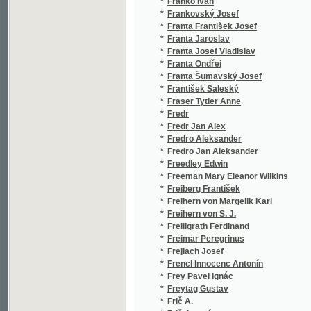
*
Freytag Gustav
(
*
Frič A.
(
*
Frič Antonín
(
*
Frič Celestýn
(
*
Frič Celestýn Liposlav
(
*
Frič Coelestin
(
*
Frič František
(
*
Frič Jos. V.
(
*
Frič Josef Václav
(
*
Frič K.
(
*
Frič Karel
(
*
Frida B.
(
*
Frída Bedřich
(
*
Frídová Božena
(
*
Fridrich F.
(
*
Friedberg-Mirohorský Em. S.
(
*
Friedberg-Mírohorský Emanuel Salomon
(
*
Friedrich
(
*
Friedrich August
(
*
Friedrich F.
(
*
Friedrich Gustav
(
*
Friml
(
*
Frimmel Theodor
(
*
Frind Anton
(
*
Frisse Ernst
(
*
Fritsch Karl
(
*
Fritsch Wilhelm
(