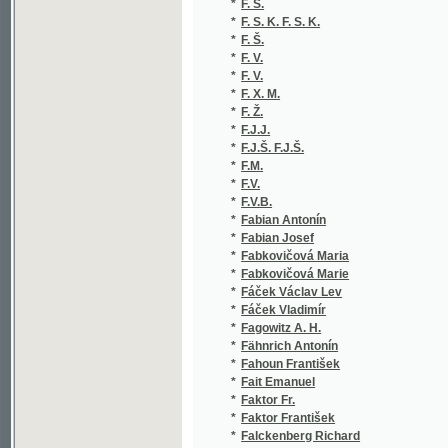
*
F. V.
(
*
F. V.
(
*
F. X. M.
(
*
F. Ž.
(
*
F.J.J.
(
*
F.J.Š. F.J.Š.
(
*
F.M.
(
*
F.V.
(
*
F.V.B.
(
*
Fabian Antonín
(
*
Fabian Josef
(
*
Fabkovičová Maria
(
*
Fabkovičová Marie
(
*
Fáček Václav Lev
(
*
Fáček Vladimír
(
*
Fagowitz A. H.
(
*
Fähnrich Antonín
(
*
Fahoun František
(
*
Fait Emanuel
(
*
Faktor Fr.
(
*
Faktor František
(
*
Falckenberg Richard
(
*
Falk Viktor
(
*
Faltus František
(
*
Faltys V.
(
*
Faltys Václav
(
*
Fanta
(