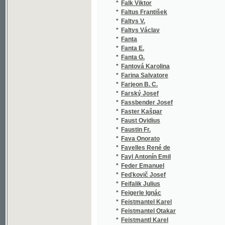
*
Fanta E.
(
*
Fanta G.
(
*
Fantová Karolina
(
*
Farina Salvatore
(
*
Farjeon B. C.
(
*
Farský Josef
(
*
Fassbender Josef
(
*
Faster Kašpar
(
*
Faust Ovidius
(
*
Faustin Fr.
(
*
Fava Onorato
(
*
Fayelles René de
(
*
Fayl Antonín Emil
(
*
Feder Emanuel
(
*
Feďkovič Josef
(
*
Feifalik Julius
(
*
Feigerle Ignác
(
*
Feistmantel Karel
(
*
Feistmantel Otakar
(
*
Feistmantl Karel
(
*
Feistner Wilhelm
(
*
Feješ Jan
(
*
Feldenhauer Fr.
(
*
Feldmann
(
*
Feldmann Leopold
(
*
Felix Jiří
(
*
Felkl Jan
(
*
Felsenbrunn Karl Fontaine von
(