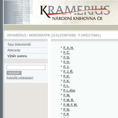
KRAMERIUS
-
MONOGRAFIE
(11412/2997698) -
F (465/175681)
Typy dokumentů
*
F. A. H.
(
Abeceda
*
F. Č.
(
Výběr autora
*
F. G.
(
*
F. H.
(
*
F. J.
(
*
F. J. Ř.
(
*
F. K.
(
Pokročilé vyhledávání
*
F. K.
(
*
F. L.
(
*
F. L-ého
(
*
F. M.
(
*
F. M. B.
(
*
F. M. F. M.
(
*
F. N.
(
*
F. P.
(
*
F. S.
(
*
F. S. K. F. S. K.
(
*
F. Š.
(