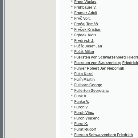
*
Fux-Jelenský
(