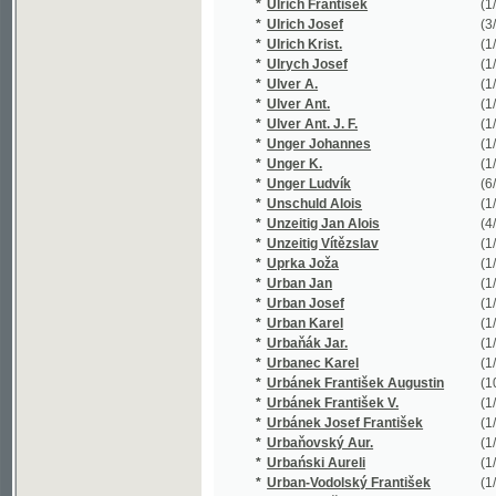
*
Ulrych Josef
(1/64)
*
Ulver A.
(1/1584)
*
Ulver Ant.
(1/1584)
*
Ulver Ant. J. F.
(1/1584)
*
Unger Johannes
(1/271)
*
Unger K.
(1/884)
*
Unger Ludvík
(6/539)
*
Unschuld Alois
(1/222)
*
Unzeitig Jan Alois
(4/829)
*
Unzeitig Vítězslav
(1/80)
*
Uprka Joža
(1/27)
*
Urban Jan
(1/186)
*
Urban Josef
(1/50)
*
Urban Karel
(1/230)
*
Urbaňák Jar.
(1/140)
*
Urbanec Karel
(1/75)
*
Urbánek František Augustin
(10/2934)
*
Urbánek František V.
(1/320)
*
Urbánek Josef František
(1/43)
*
Urbaňovský Aur.
(1/104)
*
Urbański Aureli
(1/104)
*
Urban-Vodolský František
(1/19)
*
Urlich Kryštof
(3/292)
*
Ustrjalov Nikolaj Gerasimovič
(1/420)
*
Utíkal Karel
(1/502)