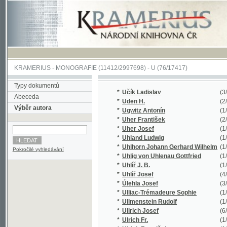
KRAMERIUS
-
MONOGRAFIE
(11412/2997698) -
U (76/17417)
Typy dokumentů
*
Učík Ladislav
(3/408)
Abeceda
*
Uden H.
(2/338)
Výběr autora
*
Ugwitz Antonín
(1/105)
*
Uher František
(2/131)
*
Uher Josef
(1/72)
*
Uhland Ludwig
(1/143)
*
Uhlhorn Johann Gerhard Wilhelm
(1/179)
Pokročilé vyhledávání
*
Uhlig von Uhlenau Gottfried
(1/662)
*
Uhlíř J. B.
(1/959)
*
Uhlíř Josef
(4/700)
*
Úlehla Josef
(3/1010)
*
Ulliac-Trémadeure Sophie
(1/72)
*
Ullmenstein Rudolf
(1/28)
*
Ullrich Josef
(6/1022)
*
Ulrich Fr.
(1/224)
*
Ulrich František
(1/78)
*
Ulrich Josef
(3/1111)
*
Ulrich Krist.
(1/100)