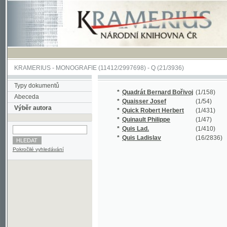
KRAMERIUS
-
MONOGRAFIE
(11412/2997698) -
Q (21/3936)
Typy dokumentů
*
Quadrát Bernard Bořivoj
(1/158)
Abeceda
*
Quaisser Josef
(1/54)
Výběr autora
*
Quick Robert Herbert
(1/431)
*
Quinault Philippe
(1/47)
*
Quis Lad.
(1/410)
*
Quis Ladislav
(16/2836)
Pokročilé vyhledávání