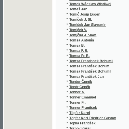
*
Tonder Čeněk
*
Tondr Čeněk
*
Tonner A.
*
Tonner Emanuel
*
Tonner Fr.
*
Tonner František
*
Töpfer Karel
*
Töpfer Karl Friedrich Gustav
*
Topka František
*
Tornov Karel
*
Tott C. A.
*
Tourtual C. F.
*
Tourtual C. Florenz
*
Toužil Gustav
*
Toužimský Josef Jakub
*
Tračevskij Aleksandr Semenovič
*
Trakal Josef
*
Trampler Richard
*
Trapp Mořic Vilém
*
Tráva Jan
*
Treitschke Georg Friedrich
*
Trejbal Václav
*
Tremšínský Budislav
*
Tréval Emil
*
Treybal Rudolf
*
Triesnecker Franz
*
Trivaldová Gabriela