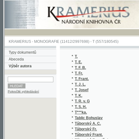
KRAMERIUS
-
MONOGRAFIE
(11412/2997698) -
T (557/180545)
Typy dokumentů
*
T.
Abeceda
*
T. E.
Výběr autora
*
T. F. B.
*
T. Fr.
*
T. Frant.
*
T. J. L.
*
T. Josef
Pokročilé vyhledávání
*
T. K.
*
T. R. v. G
*
T. S. H.
*
T***ka.
*
Tablic Bohuslav
*
Táborský A. C.
*
Táborský Fr.
*
Táborský Frant.
*
Táborský František
*
Tacitus Publius Cornelius
*
Tadra Ferd.