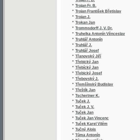
*
Tuček Jan
*
Tuček Jan Vincenc
*
Tuček Karel Vilém
*
Tučný Alois
*
Tůma Antonín
*
Tůma František
*
Tůma H. V.
*
Tůma Hanuš Věnceslav
*
Tuma I.
*
Tuma Ignác
*
Tůma K.
*
Tůma Karel
*
Tůma Vratislav
*
Tumpach Josef
*
Tůna Jaroslav
*
Tupý Eugen K.
*
Turek Adolf
*
Turek Antonín
*
Turgeněv
*
Turgenev Ivan Sergejevič
*
Turinský Fr.
*
Turinský František
*
Turner Jan Nep.
*
Turnovský
*
Turnovský J. L.
*
Turnovský Josef Ladislav
*
Turnovský R. E.
*
Turnovským J. L.