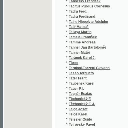
*
Tadra Ferdinand
*
Taine Hippolyte Adolphe
*
Talíř Matouš
*
Tallaya Martin
*
Tamele František
*
Tamme Andreas
*
Tanner Jan Bartoloměj
*
Tanner Matěj
*
Taránek Karel J.
*
Táres
*
Targioni-Tozzetti Giovanni
*
Tasso Torquato
*
Tater Frant.
*
Taubenek Karel
*
Tauer P. I.
*
Tegnér Esaias
*
Těchonický F.
*
Těchonický F. J.
*
Teige Josef
*
Teige Karel
*
Teissler Quido
*
Tejrovský Pavel
*
Tempský František
*
Tennyson Alfred Tennyson
*
Teresa Jadwiga
*
Tesař František
*
Tesař Ft.