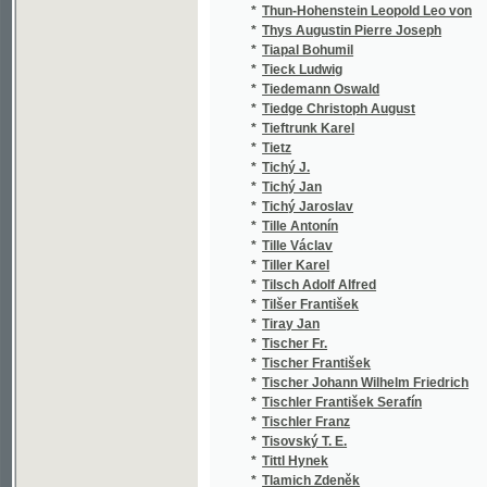
*
Tichý Jaroslav
*
Tille Antonín
*
Tille Václav
*
Tiller Karel
*
Tilsch Adolf Alfred
*
Tilšer František
*
Tiray Jan
*
Tischer Fr.
*
Tischer František
*
Tischer Johann Wilhelm Friedrich
*
Tischler František Serafín
*
Tischler Franz
*
Tisovský T. E.
*
Tittl Hynek
*
Tlamich Zdeněk
*
Tobiášek Jan
*
Tobolecký F. G.
*
Tobolka Zdeněk Václav
*
Tocl Frant.
*
Toel zu Aurich Aurich
*
Tögl Martin Albert
*
Toché Raoul
*
Told Franz Xaver
*
Tolman Liborin
*
Tolstoj Lev N.
*
Tolstoj Lev Nikolajevič
*
Toman Hugo