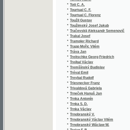
*
Trneček Hanuš Jan
*
Trnka Antonín
*
Trnka S. D.
*
Trnka Václav
*
Trnobranský V.
*
Trnobranský Václav Vilém
*
Trnobranský Wáclaw W.
*
Trojan F. B.
*
Trojan Fr. B.
*
Trojan František Břetislav
*
Trojan J.
*
Trokan Jan
*
Trommsdorff J. V. Dr.
*
Truhelka Antonín Věnceslav
*
Truhlář Antonín
*
Truhlář J.
*
Truhlář Josef
*
Třanovský Jiří
*
Třebický Jan
*
Třebícký Jan
*
Třebický Josef
*
Třebovský J.
*
Třemšínský Budislav
*
Třeštík Jan
*
Tschertner K.
*
Tuček J.
*
Tuček J. V.