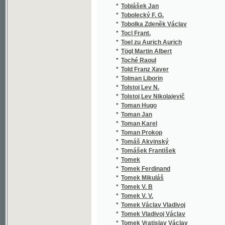
*
Toman Jan
*
Toman Karel
*
Toman Prokop
*
Tomáš Akvinský
*
Tomášek František
*
Tomek
*
Tomek Ferdinand
*
Tomek Mikuláš
*
Tomek V. B
*
Tomek V. V.
*
Tomek Václav Vladivoj
*
Tomek Vladivoj Václav
*
Tomek Vratislav Václav
*
Tomek Wácslaw Wladiwoj
*
Tomeš Jan
*
Tomić Josip Eugen
*
Tomíček J. Sl.
*
Tomíček Jan Slavomír
*
Tomjček V.
*
Tomjčka J. Slaw.
*
Tomsa Antonín
*
Tomsa B.
*
Tomsa F. B.
*
Tomsa Fr. B.
*
Tomsa Frantissek Bohumil
*
Tomsa František Bohum.
*
Tomsa František Bohumil
*
Tomsa František Jan