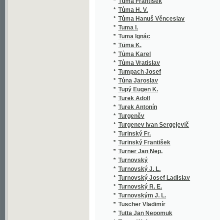
*
Tuscher Vladimír
*
Tutta Jan Nepomuk
*
Tuwar W. A.
*
Tvarůžek Lad.
*
Tvrdík Josef Jeronym
*
Tvrdý Jaroslav
*
Twain Mark
*
Tykač Jan
*
Tyl František
*
Tyl J. K.
*
Tyl J. Kaj.
*
Tyl Jos. K.
*
Tyl Jos. Kaj.
*
Týl Jos. Kaj.
*
Tyl Josef Kajetán
*
Tyl Otakar
*
Týle František
*
Tylor Edward Burnett
*
Týn Emanuel
*
Tyrš Miroslav
*
Tyršová Renata
*
Tyršová Renáta
*
Tysovský Karel
*
Tyšler Bohd. L.