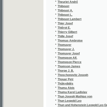
*
Thille Josef
*
Thomas Ambroise
*
Thomayer
*
Thomayer J.
*
Thomayer Josef
*
Thompson Alf.
*
Thompson Pierce
*
Thomson James
*
Thorpe J. B.
*
Thoschonovitz Joseph
*
Thouar Petr
*
Thúkydidés
*
Thuma Alois
*
Thuma Karel Ladislav
*
Thun Joseph Mathias von
*
Thun Leopold Leo
*
Thun und Hohenstein Leopold Leo Graf von
*
Thun-Hohenstein Leopold Leo von
*
Thys Augustin Pierre Joseph
*
Tiapal Bohumil
*
Tieck Ludwig
*
Tiedemann Oswald
*
Tiedge Christoph August
*
Tieftrunk Karel
*
Tietz
*
Tichý J.
*
Tichý Jan