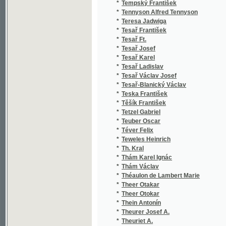
*
Tesař Josef
*
Tesař Karel
*
Tesař Ladislav
*
Tesař Václav Josef
*
Tesař-Blanický Václav
*
Teska František
*
Těšík František
*
Tetzel Gabriel
*
Teuber Oscar
*
Téver Felix
*
Teweles Heinrich
*
Th. Kral
*
Thám Karel Ignác
*
Thám Václav
*
Théaulon de Lambert Marie
*
Theer Otakar
*
Theer Otokar
*
Thein Antonín
*
Theurer Josef A.
*
Theuriet A.
*
Theuriet André
*
Thiboust
*
Thiboust A.
*
Thiboust L.
*
Thiboust Lambert
*
Thier Josef
*
Thiérot E.
*
Thierry Gilbert