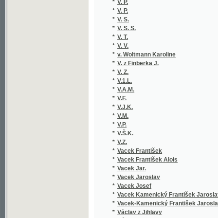
*
V. S. S.
*
V. T.
*
V. V.
*
v. Woltmann Karoline
*
V. z Finberka J.
*
V. Z.
*
V.1.L.
*
V.A.M.
*
V.F.
*
V.J.K.
*
V.M.
*
V.P.
*
V.Š.K.
*
V.Z.
*
Vacek František
*
Vacek František Alois
*
Vacek Jar.
*
Vacek Jaroslav
*
Vacek Josef
*
Vacek Kamenický František Jaroslav
*
Vacek-Kamenický František Jaroslav
*
Václav z Jihlavy
*
Václavek M.
*
Václavek Mat.
*
Václavek Matouš
*
Václavíček Václav Vilém
*
Václavík Fran.