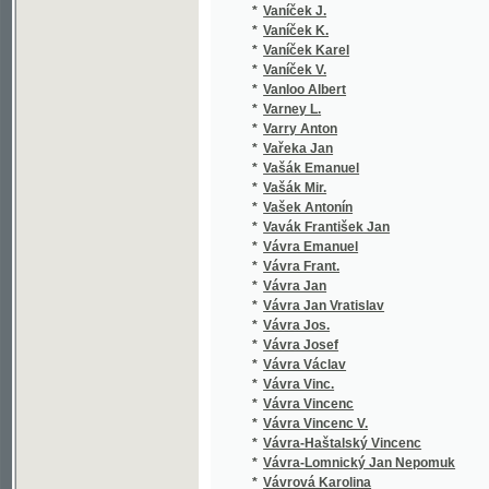
*
Vašek Antonín
*
Vavák František Jan
*
Vávra Emanuel
*
Vávra Frant.
*
Vávra Jan
*
Vávra Jan Vratislav
*
Vávra Jos.
*
Vávra Josef
*
Vávra Václav
*
Vávra Vinc.
*
Vávra Vincenc
*
Vávra Vincenc V.
*
Vávra-Haštalský Vincenc
*
Vávra-Lomnický Jan Nepomuk
*
Vávrová Karolina
*
Vavřinec z Březové
*
Vavřínek F.
*
Vazov Ivan
*
Vebersýk Václav
*
Večeř Antonín
*
Večeřa Josef
*
Végh Jan
*
Veisfeit L.
*
Veith Hieronymus
*
Veith Johann Emanuel
*
Vejdělek František
*
Vejdovský František