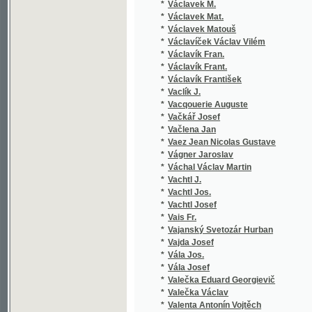
*
Václavík Frant.
*
Václavík František
*
Vaclík J.
*
Vacqouerie Auguste
*
Vačkář Josef
*
Vačlena Jan
*
Vaez Jean Nicolas Gustave
*
Vágner Jaroslav
*
Váchal Václav Martin
*
Vachtl J.
*
Vachtl Jos.
*
Vachtl Josef
*
Vais Fr.
*
Vajanský Svetozár Hurban
*
Vajda Josef
*
Vála Jos.
*
Vála Josef
*
Valečka Eduard Georgievič
*
Valečka Václav
*
Valenta Antonín Vojtěch
*
Valera Juan
*
Valjavec M. K.
*
Valouch Fr.
*
Valouch František
*
Valter Václav
*
Valtera Juan
*
Valterova Jindra
*
van der Velde Carl Franz