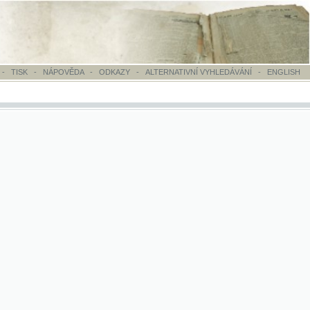
OVĚDA
-
ODKAZY
-
ALTERNATIVNÍ VYHLEDÁVÁNÍ
-
ENGLISH