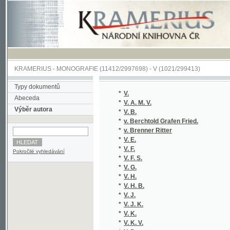
KRAMERIUS
-
MONOGRAFIE
(11412/2997698) -
V (1021/299413)
Typy dokumentů
*
V.
Abeceda
*
V. A. M. V.
Výběr autora
*
V. B.
*
v. Berchtold Grafen Fried.
*
v. Brenner Ritter
*
V. E.
*
V. F.
Pokročilé vyhledávání
*
V. F. S.
*
V. G.
*
V. H.
*
V. H. B.
*
V. J.
*
V. J. K.
*
V. K.
*
V. K. V.
*
V. P.
*
V. P.
*
V. S.