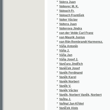
*
van Maurik Justus
*
van Rijn Rembrandt Harmensz.
*
Váňa Antonín
*
Váňa J.
*
Váňa Jan
*
Váňa Josef J.
*
Vančura Jindřich
*
Vaněček Josef
*
Vaněk Ferdinand
*
Vaněk Karel
*
Vaněk Norbert
*
Vaněk V.
*
Vaněk Václav
*
Vaněk, Norbert Vaněk, Norbert
*
Vaňha J.
*
Vaňhal Jan Křtitel
*
Vaníček Alois
*
Vaníček J.
*
Vaníček K.
*
Vaníček Karel
*
Vaníček V.
*
Vanloo Albert
*
Varney L.
*
Varry Anton
*
Vařeka Jan
*
Vašák Emanuel
*
Vašák Mir.