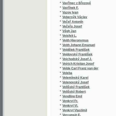
*
Vejchodský Josef J.
*
Vejrich Kristian Josef
*
Velde Carl Franz van der
*
Veleba
*
Velemínský Karel
*
Velenovský Josef
*
Velišský František
*
Velišský Robert
*
Vendling Emil
*
Venkryl Fr.
*
Venkryl Vl.
*
Venkryl Vlastimil
*
Verconsin E.
*
Verconsin Eugene
*
Verdaguer Jacint
*
Verdi G.
*
Verdi Giuseppe
*
Vereščagin Aleksandr Vasil'jevič
*
Vereščagin Vasil Vasil'jevič
*
Verga Giov.
*
Verga Giovanni
*
Vergilius
*
Veri
*
Verne Jules
*
Véron
*
Véron Pierre
*
Verunáč Václav
*
Verwey L. H.