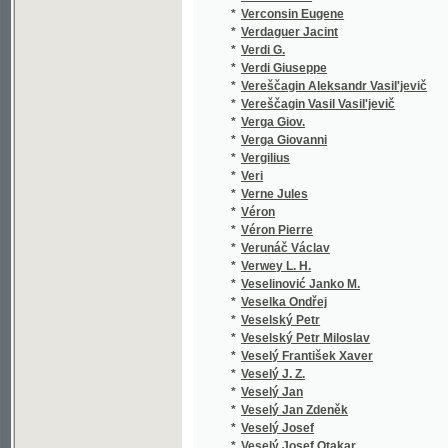
*
Veselinović Janko M.
*
Veselka Ondřej
*
Veselský Petr
*
Veselský Petr Miloslav
*
Veselý František Xaver
*
Veselý J. Z.
*
Veselý Jan
*
Veselý Jan Zdeněk
*
Veselý Josef
*
Veselý Josef Otakar
*
Veselý Richard
*
Veselý Václav
*
Vetter Benjamin
*
Vetti O. S.
*
Veverka Emilian
*
Veverka František Budislav
*
Veverka Josef
*
Veverka Václav
*
Veverka Vácslav
*
Vidimský D.
*
Vigneron A.
*
Vigouroux Fulcran
*
Vichterle František Jan
*
Viková - Kunětická B.
*
Viková-Kunětická Božena
*
Viktorin J. K.
*
Vilhelm Jindřich