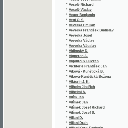
*
Vilhelmi A.
*
Vilím Jan
*
Vilímek Jan
*
Vilímek Josef Richard
*
Vilímek Josef S.
*
Villani D.
*
Villani Drah.
*
Villani Karel Drahotín
*
Villemont E.
*
Vinařický Karel Alois
*
Vinařovský
*
Vinc. v. Krombholz Jul.
*
Vinklář František Boh.
*
Vinkler František
*
Vínohorský Josef
*
Vinopal Antonín
*
Vintíř Josef
*
Viola z Prácheňska
*
Viršink Leopold František
*
Višický Antonín
*
Viták Ant. Konst.
*
Víták Antonín K.
*
Viták Antonín Konstantin
*
Vitásek J. Eraz.
*
Vitásek Jindřich Erazim
*
Vitásek Vojta
*
Vítek Eugen