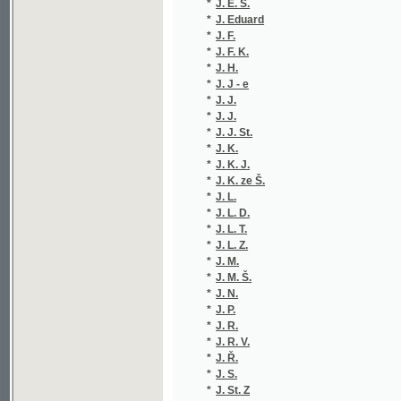
*
J. F. K.
(1/434)
*
J. H.
(3/402)
*
J. J - e
(1/320)
*
J. J.
(1/406)
*
J. J.
(1/26)
*
J. J. St.
(5/1701
*
J. K.
(9/1895
*
J. K. J.
(1/292)
*
J. K. ze Š.
(1/160)
*
J. L.
(1/2309
*
J. L. D.
(1/1584
*
J. L. T.
(4/1707
*
J. L. Z.
(1/519)
*
J. M.
(2/259)
*
J. M. Š.
(1/128)
*
J. N.
(2/1752
*
J. P.
(6/1750
*
J. R.
(1/454)
*
J. R. V.
(1/138)
*
J. Ř.
(1/1665
*
J. S.
(7/1835
*
J. St. Z
(1/8466
*
J. T.
(3/206)
*
J. T-ý
(4/3320
*
J. V.
(2/1685
*
J. V. H.
(1/50)
*
J. V. K.
(1/1584