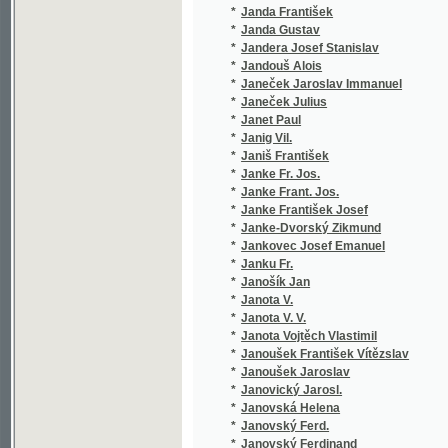
*
Janke-Dvorský Zikmund
(1/46)
*
Jankovec Josef Emanuel
(1/88)
*
Janku Fr.
(1/162)
*
Janošík Jan
(3/1012
*
Janota V.
(1/1584
*
Janota V. V.
(1/134)
*
Janota Vojtěch Vlastimil
(4/540)
*
Janoušek František Vítězslav
(1/84)
*
Janoušek Jaroslav
(1/314)
*
Janovický Jarosl.
(1/52)
*
Janovská Helena
(1/410)
*
Janovský Ferd.
(1/238)
*
Janovský Ferdinand
(3/1352
*
Janovský František
(4/994)
*
Janovský V.
(1/152)
*
Janovský Vítězslav
(2/84)
*
Jans Karel
(1/28)
*
Jansa
(1/21)
*
Jansa J. B.
(1/385)
*
Jansecowich Max.
(1/884)
*
Janský Karel
(1/48)
*
Jantsch Heinrich
(1/1665
*
Janů Antonín
(2/343)
*
Jarkovský Stanislav
(1/238)
*
Jarloch
(1/160)
*
Jarnević Karolina
(1/84)
*
Jarník Hertvík
(1/260)
*
Jarník Jan Urban
(2/496)