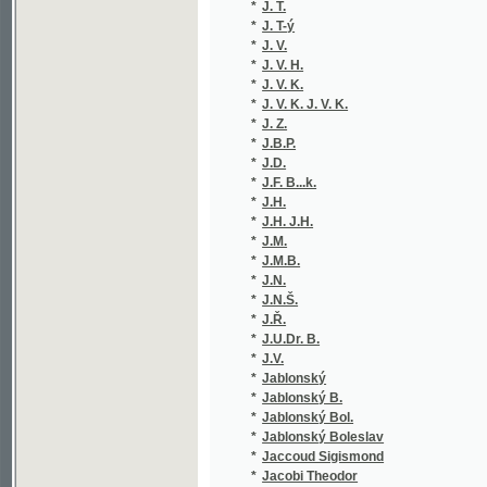
*
J. V. K. J. V. K.
(1/36)
*
J. Z.
(3/1180
*
J.B.P.
(1/1665
*
J.D.
(1/1728
*
J.F. B...k.
(1/1665
*
J.H.
(1/1665
*
J.H. J.H.
(1/398)
*
J.M.
(1/99)
*
J.M.B.
(1/83)
*
J.N.
(1/1665
*
J.N.Š.
(1/76)
*
J.Ř.
(1/1665
*
J.U.Dr. B.
(1/30)
*
J.V.
(2/434)
*
Jablonský
(1/406)
*
Jablonský B.
(3/1589
*
Jablonský Bol.
(2/1102
*
Jablonský Boleslav
(7/1184
*
Jaccoud Sigismond
(1/1466
*
Jacobi Theodor
(1/130)
*
Jacobsen J. P.
(1/222)
*
Jacobsen Jens Peter
(1/270)
*
Jacobson Eduard
(1/116)
*
Jadrná Marie
(1/1665
*
Jagemann Ferdinand
(1/54)
*
Jagerová J.
(1/222)
*
Jägr
(1/580)
*
Jägr A.
(1/580)