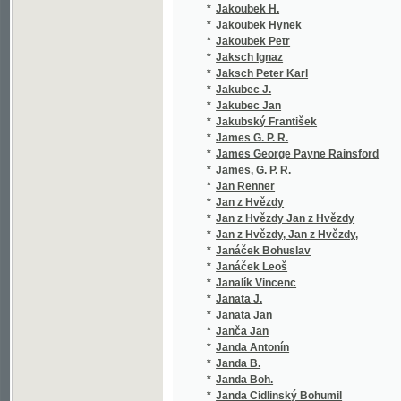
*
James, G. P. R.
(1/448)
*
Jan Renner
(1/2905
*
Jan z Hvězdy
(4/2781
*
Jan z Hvězdy Jan z Hvězdy
(2/476)
*
Jan z Hvězdy, Jan z Hvězdy,
(1/155)
*
Janáček Bohuslav
(1/336)
*
Janáček Leoš
(2/1194
*
Janalík Vincenc
(2/508)
*
Janata J.
(2/752)
*
Janata Jan
(1/406)
*
Janča Jan
(2/391)
*
Janda Antonín
(1/224)
*
Janda B.
(1/138)
*
Janda Boh.
(1/505)
*
Janda Cidlinský Bohumil
(4/1214
*
Janda František
(1/234)
*
Janda Gustav
(1/393)
*
Jandera Josef Stanislav
(3/780)
*
Jandouš Alois
(2/136)
*
Janeček Jaroslav Immanuel
(2/358)
*
Janeček Julius
(1/210)
*
Janet Paul
(1/998)
*
Janig Vil.
(1/959)
*
Janiš František
(1/68)
*
Janke Fr. Jos.
(1/1665
*
Janke Frant. Jos.
(1/1665
*
Janke František Josef
(1/56)