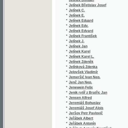
*
Jeremiáš Bohuslav
(1/102)
*
Jeremiáš Josef Alois
(1/170)
*
Jeršov Petr Pavlovič
(1/56)
*
Jeřábek Albert
(1/260)
*
Jeřábek Antonín
(1/128)
*
Jeřábek Antonín František
(1/44)
*
Jeřábek F. V.
(1/253)
*
Jeřábek František Věnceslav
(9/1544
*
Jeřábek Vikt. E.
(1/866)
*
Jesenská Marie Viktorie
(1/339)
*
Jesenská R.
(1/110)
*
Jesenská Růž.
(1/238)
*
Jesenská Růžena
(8/1700
*
Jeske-Choiński Teodor
(2/608)
*
Ješina Josef
(2/533)
*
Jettmar Josef
(4/542)
*
Jeż Teodor Tomasz
(3/1199
*
Jezbera František Jan
(1/16)
*
Jezdinský Jarolím
(1/241)
*
Ježek Jan
(14/505
*
Ježek Josef
(1/210)
*
Ježek Otakar
(1/38)
*
Ježek V.
(2/374)
*
Ježek Václav
(2/289)
*
Jičínský Karel
(3/642)
*
Jičínský Vilém
(1/288)
*
Jičinsky Wilhelm
(2/686)
*
Jílek N.
(1/250)