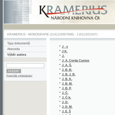
KRAMERIUS
-
MONOGRAFIE
(11412/2997698) -
J (611/201547)
Typy dokumentů
*
J - v
(1/320)
Abeceda
*
J K.
(1/104)
Výběr autora
*
J.
(1/152)
*
J. A. Corda Custos
(1/530)
*
J. A. Š.
(1/1665
*
J. B. B.
(1/1584
*
J. B. J. B.
(1/98)
Pokročilé vyhledávání
*
J. B. K.
(1/156)
*
J. B. M.
(1/1018
*
J. B. P.
(1/152)
*
J. Č.
(1/70)
*
J. Č-k.
(1/70)
*
J. D.
(1/1584
*
J. D. M.
(1/400)
*
J. E. Š
(1/878)
*
J. E. Š.
(1/878)
*
J. Eduard
(1/152)
*
J. F.
(1/72)