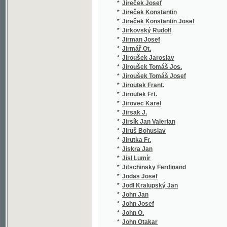
*
Jolles Hermann
(1/222)
*
Jonák E.
(1/196)
*
Jonák Eberhard
(1/278)
*
Jonák Eberhard A.
(1/238)
*
Jonas Emil
(1/47)
*
Jonáš Karel
(9/3109
*
Jonáš Otakar
(1/22)
*
Joncieres Viktorin
(1/49)
*
Jöndl J. P.
(1/522)
*
Jondl Jan Filip
(2/589)
*
Jöndl Karl
(2/518)
*
Jones Hamilton
(1/156)
*
Jordanus, Jordanus,
(1/320)
*
Jos. K.
(1/253)
*
Josef Koníček
(1/2905
*
Josefovič Jos.
(2/1672
*
Josefovič Josef
(1/56)
*
Josephus Flavius
(2/906)
*
Josephus Flavius Josephus Flavius
(2/981)
*
Jósika Miklós
(3/580)
*
Jouve Étienne
(1/190)
*
Jouy Etienne de
(1/51)
*
J-š František
(1/99)
*
Juine Charles
(2/1675
*
Jukl Fr.
(1/250)
*
Julius Ed.
(1/236)
*
Julius K.
(1/1665