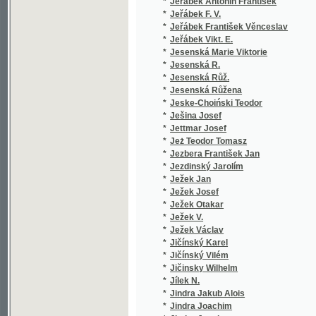
*
Jindra Jakub Alois
(1/116)
*
Jindra Joachim
(1/132)
*
Jindra Joachym
(2/827)
*
Jindřich Engelbert
(1/27)
*
Jindřich Karel
(1/734)
*
Jíra J.
(1/1735
*
Jíra Jos.
(1/1735
*
Jíra Josef
(1/1735
*
Jirák A.
(1/262)
*
Jirák Alois
(1/264)
*
Jirák Antonín
(1/202)
*
Jirák Ladislav
(1/129)
*
Jiránek Jan
(4/222)
*
Jiránek K.
(1/410)
*
Jiránek Karel
(1/207)
*
Jiránek Miloš
(2/168)
*
Jirásek Al.
(3/856)
*
Jirásek Alois
(44/147
*
Jirásek Ferdinand
(1/170)
*
Jirásek Jaroslav Václav
(1/29)
*
Jireče Hermenegild
(1/24)
*
Jireček Dra. Hermenegild
(1/442)
*
Jireček H.
(3/1358
*
Jireček Herm.
(1/580)
*
Jireček Hermenegild
(15/754
*
Jireček J.
(1/580)
*
Jireček Jos.
(2/1022