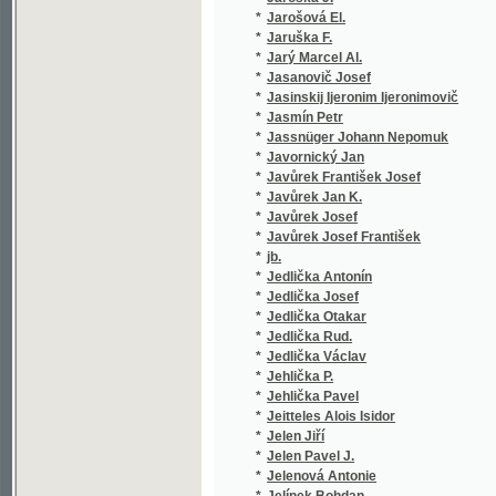
*
Jedlička Václav
(2/131)
*
Jehlička P.
(1/109)
*
Jehlička Pavel
(18/254
*
Jeitteles Alois Isidor
(1/40)
*
Jelen Jiří
(1/222)
*
Jelen Pavel J.
(1/60)
*
Jelenová Antonie
(1/76)
*
Jelínek Bohdan
(1/128)
*
Jelínek Břetislav Josef
(1/22)
*
Jelínek C.
(1/378)
*
Jelínek E.
(1/866)
*
Jelínek Eduard
(1/124)
*
Jelínek Edv.
(2/358)
*
Jelínek Edvard
(12/197
*
Jelínek František
(1/985)
*
Jelínek J.
(1/194)
*
Jelínek Jan
(2/251)
*
Jelínek Karel
(1/378)
*
Jelínek Karel L.
(1/140)
*
Jelínek Zdeněk
(1/264)
*
Jelínková Zdenka
(1/186)
*
Jelovšek Vladimír
(1/92)
*
Jemeršić Ivan Nep.
(1/472)
*
Jenč Jan Nep.
(1/130)
*
Jenewein Felix
(8/491)
*
Jenik rytíř z Bratřic Jan
(1/580)
*
Jensen Alfred
(2/386)