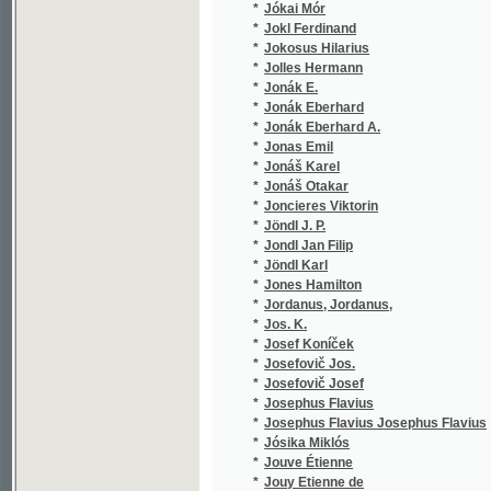
*
Junek J.
(1/1584
*
Junek Jos.
(1/1584
*
Jung Karl Emil
(1/733)
*
Jung Václav Alois
(1/256)
*
Jünger
(1/1665
*
Jünger Johan Friedrich
(1/75)
*
Junghans Josef
(2/1675
*
Junghanss J. C. G.
(1/7)
*
Jungmann Antonín Jan
(5/1508
*
Jungmann J.
(1/894)
*
Jungmann Jan
(2/422)
*
Jungmann Josef
(10/910
*
Jungmann Jozef
(1/519)
*
Jurčič Josip
(2/417)
*
Jurenka H.
(1/1665
*
Jurenka Hanuš
(1/1665
*
Jursa Jan
(1/118)
*
Jussieu Laurent Pierre de
(1/144)
*
Just
(1/52)
*
Just Antonín Josef Ludvík
(1/268)
*
Just Eduard
(10/518
*
Justov
(1/1665
*
Jüttner Josef
(2/225)