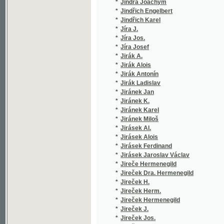
*
Jireček Josef
(25/768
*
Jireček Konstantin
(1/198)
*
Jireček Konstantin Josef
(2/1278
*
Jirkovský Rudolf
(1/95)
*
Jirman Josef
(1/2998
*
Jirmář Ot.
(1/238)
*
Jiroušek Jaroslav
(1/164)
*
Jiroušek Tomáš Jos.
(1/264)
*
Jiroušek Tomáš Josef
(1/144)
*
Jiroutek Frant.
(1/141)
*
Jiroutek Frt.
(1/141)
*
Jirovec Karel
(1/90)
*
Jirsak J.
(1/388)
*
Jirsík Jan Valerian
(7/2029
*
Jiruš Bohuslav
(1/427)
*
Jirutka Fr.
(1/1735
*
Jiskra Jan
(1/20)
*
Jisl Lumír
(1/300)
*
Jitschinsky Ferdinand
(2/302)
*
Jodas Josef
(1/223)
*
Jodl Kralupský Jan
(1/284)
*
John Jan
(3/2040
*
John Josef
(1/314)
*
John O.
(1/222)
*
John Otakar
(1/222)
*
Jókai Mór
(8/3454
*
Jokl Ferdinand
(1/154)
*
Jokosus Hilarius
(1/131)