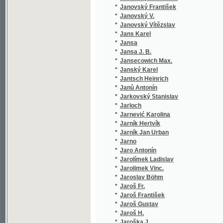
*
Jarno
(1/8466
*
Jaro Antonín
(1/106)
*
Jarolímek Ladislav
(1/136)
*
Jarolimek Vinc.
(1/1584
*
Jaroslav Böhm
(1/2905
*
Jaroš Fr.
(1/104)
*
Jaroš František
(5/435)
*
Jaroš Gustav
(1/348)
*
Jaroš H.
(1/396)
*
Jaroška J.
(21/924
*
Jarošová El.
(1/358)
*
Jaruška F.
(1/36)
*
Jarý Marcel Al.
(1/36)
*
Jasanovič Josef
(1/82)
*
Jasinskij Ijeronim Ijeronimovič
(1/130)
*
Jasmín Petr
(1/198)
*
Jassnüger Johann Nepomuk
(1/594)
*
Javornický Jan
(15/514
*
Javůrek František Josef
(1/284)
*
Javůrek Jan K.
(1/120)
*
Javůrek Josef
(2/1352
*
Javůrek Josef František
(2/294)
*
jb.
(1/222)
*
Jedlička Antonín
(1/43)
*
Jedlička Josef
(12/964
*
Jedlička Otakar
(7/1288
*
Jedlička Rud.
(1/236)