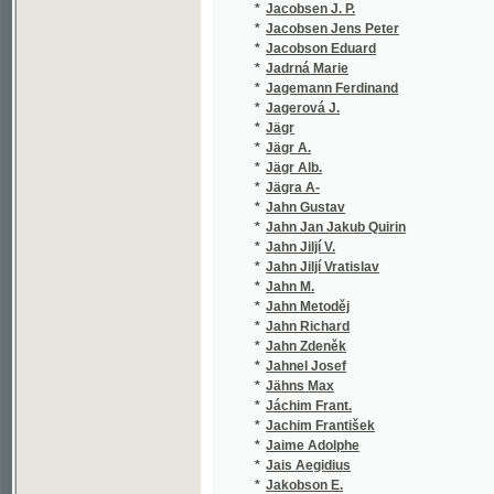
*
Jägr Alb.
(1/580)
*
Jägra A-
(1/580)
*
Jahn Gustav
(1/10)
*
Jahn Jan Jakub Quirin
(1/80)
*
Jahn Jiljí V.
(1/260)
*
Jahn Jiljí Vratislav
(1/599)
*
Jahn M.
(1/238)
*
Jahn Metoděj
(2/407)
*
Jahn Richard
(1/248)
*
Jahn Zdeněk
(1/746)
*
Jahnel Josef
(1/86)
*
Jähns Max
(1/530)
*
Jáchim Frant.
(1/184)
*
Jachim František
(1/193)
*
Jaime Adolphe
(2/148)
*
Jais Aegidius
(5/1226
*
Jakobson E.
(1/100)
*
Jakoubek H.
(1/162)
*
Jakoubek Hynek
(1/162)
*
Jakoubek Petr
(1/24)
*
Jaksch Ignaz
(1/1815
*
Jaksch Peter Karl
(1/2559
*
Jakubec J.
(1/182)
*
Jakubec Jan
(2/366)
*
Jakubský František
(1/120)
*
James G. P. R.
(1/236)
*
James George Payne Rainsford
(1/788)