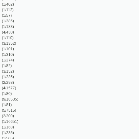
7)
35)
5)
)
51)
)
)
)
3)
)
)
5)
)
6)
)
)
5)
51)
)
51)
51)
71)