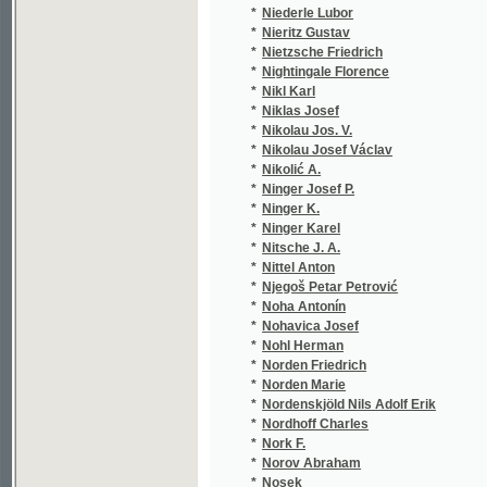
*
Nitsche J. A.
(1/530
*
Nittel Anton
(1/350
*
Njegoš Petar Petrović
(1/169
*
Noha Antonín
(2/349
*
Nohavica Josef
(1/189
*
Nohl Herman
(1/70)
*
Norden Friedrich
(1/80)
*
Norden Marie
(1/984
*
Nordenskjöld Nils Adolf Erik
(1/730
*
Nordhoff Charles
(1/198
*
Nork F.
(1/372
*
Norov Abraham
(1/226
*
Nosek
(1/173
*
Nosek Josef
(1/402
*
Nosková Josefa
(1/112)
*
Nostic Rieneck Robert
(1/57)
*
Nováček
(1/385
*
Nováček František
(1/183
*
Nováček Jan Tomáš
(4/430
*
Nováček Karel
(1/110)
*
Nováček Vojtěch Jaromír
(3/135
*
Novák
(1/101
*
Novák Antonín Vend.
(1/310
*
Novák Arne
(1/274
*
Novák Emil
(1/82)
*
Novák J.
(3/152
*
Novák J. V.
(1/235
*
Novák Jan
(2/298