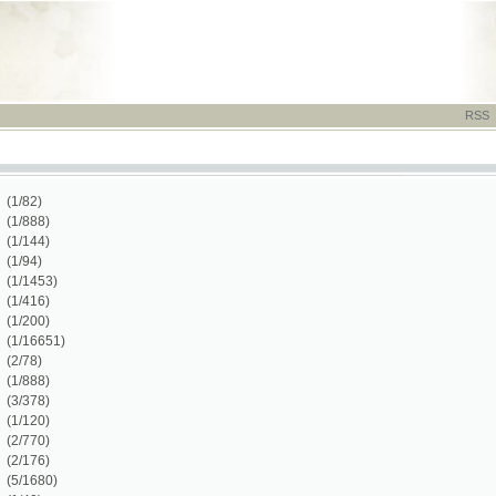
RSS
-
TISK
-
NÁP
)
)
3)
)
)
51)
)
)
)
)
)
0)
)
)