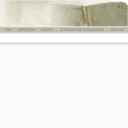
OVĚDA
-
ODKAZY
-
ALTERNATIVNÍ VYHLEDÁVÁNÍ
-
ENGLISH