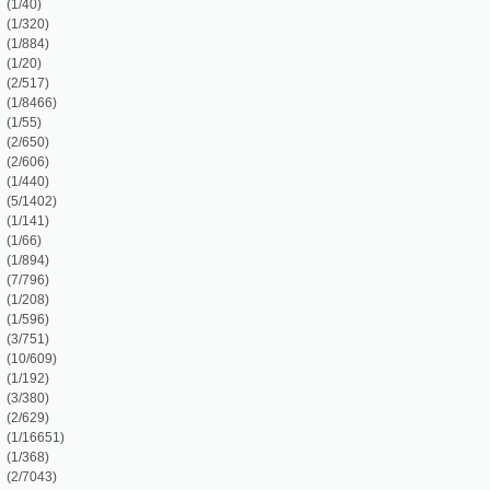
)
6)
)
)
)
2)
)
)
)
)
)
)
9)
)
)
)
51)
)
3)
4)
)
)
)