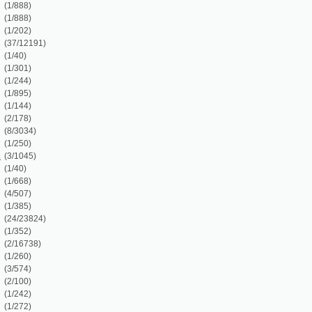
)
)
4)
)
5)
)
)
)
824)
)
38)
)
)
)
)
)
)
)
)
)
)
)
5)
)
18)