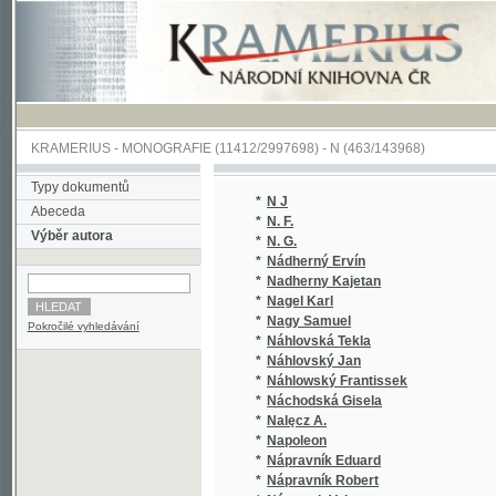
KRAMERIUS
-
MONOGRAFIE
(11412/2997698) -
N (463/143968)
Typy dokumentů
*
N J
(1/82)
Abeceda
*
N. F.
(1/888
Výběr autora
*
N. G.
(1/144
*
Nádherný Ervín
(1/94)
*
Nadherny Kajetan
(1/145
*
Nagel Karl
(1/416
*
Nagy Samuel
(1/200
Pokročilé vyhledávání
*
Náhlovská Tekla
(1/166
*
Náhlovský Jan
(2/78)
*
Náhlowský Frantissek
(1/888
*
Náchodská Gisela
(3/378
*
Nalęcz A.
(1/120
*
Napoleon
(2/770
*
Nápravník Eduard
(2/176
*
Nápravník Robert
(5/168
*
Náprstek Vojta
(1/40)
*
Narežnyj Vasilij Trofimovič
(1/320
*
Nasse Fr.
(1/884