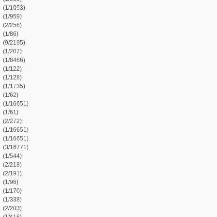
)
)
)
)
)
)
)
)
72)
)
)
)
)
)
)
)
6)