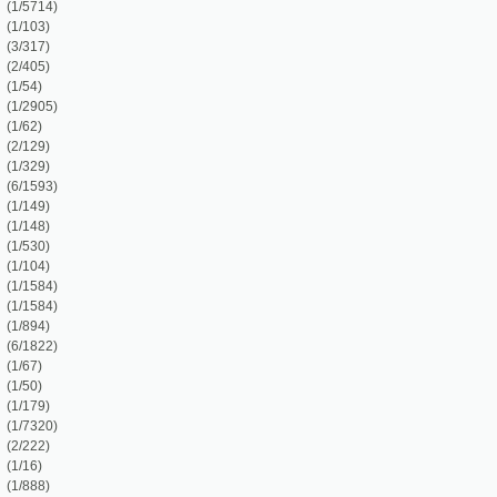
5)
)
)
3)
)
)
)
)
4)
4)
)
2)
)
0)
)
)
)
)
)
191)
)
)
)