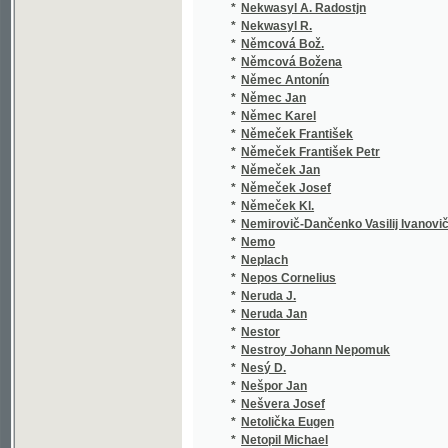
*
Němeček František Petr
(1/144
*
Němeček Jan
(2/178
*
Němeček Josef
(8/303
*
Němeček Kl.
(1/250
*
Nemirovič-Dančenko Vasilij Ivanovič
(3/104
*
Nemo
(1/40)
*
Neplach
(1/668
*
Nepos Cornelius
(4/507
*
Neruda J.
(1/385
*
Neruda Jan
(24/23
*
Nestor
(1/352
*
Nestroy Johann Nepomuk
(2/167
*
Nesý D.
(1/260
*
Nešpor Jan
(3/574
*
Nešvera Josef
(2/100
*
Netolička Eugen
(1/242
*
Netopil Michael
(1/272
*
Netval Matěj
(1/270
*
Neudecker Maria Anna
(2/650
*
Neudörfel Karel
(1/280
*
Neudörfl Josef Věnceslav
(4/435
*
Neudörfl Karel
(1/235
*
Neumann Casimir Ferdinand
(1/161
*
Neumann Josef
(1/107
*
Neumann Karel Cyril
(1/107
*
Neumann Pantaleon
(14/36
*
Neumann Stanislav K.
(1/92)