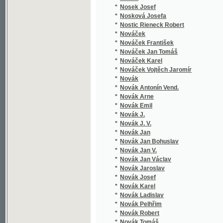
*
Novák Jan Bohuslav
(4/157
*
Novák Jan V.
(1/80)
*
Novák Jan Václav
(9/185
*
Novák Jaroslav
(1/81)
*
Novák Josef
(5/751
*
Novák Karel
(2/200
*
Novák Ladislav
(1/166
*
Novák Pelhřim
(1/168
*
Novák Robert
(1/235
*
Novák Tomáš
(1/505
*
Novák Tomáš Vlastimil
(1/105
*
Novák V.
(1/959
*
Novák Vladimír
(2/256
*
Novák-Borecký Václav
(1/86)
*
Nováková Teréza
(9/219
*
Nováková Terezie
(1/207
*
Novelli Joseph
(1/846
*
Novopacký Jan
(1/122
*
Novopacký Václav
(1/128
*
Novotná A.
(1/173
*
Novotný Augustin
(1/62)
*
Novotný Bedřich
(1/166
*
Novotný F.
(1/61)
*
Novotný F. Vl.
(2/272
*
Novotný Fr.
(1/166
*
Novotný Frant.
(1/166
*
Novotný František
(3/167