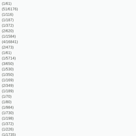
)
)
)
)
)
)
)
)
)
)
5)
)
)
)
)
2)
)
)
)
)
)
)