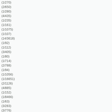
)
)
)
6)
51)
6)
)
)
6)
)
)
76)
)
)
)
4)
41)
)
4)
)