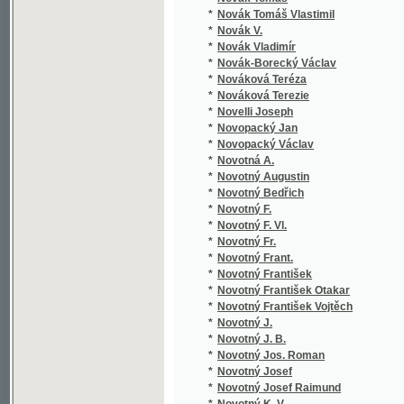
*
Novotný František Otakar
(1/544
*
Novotný František Vojtěch
(2/218
*
Novotný J.
(2/191
*
Novotný J. B.
(1/96)
*
Novotný Jos. Roman
(1/170
*
Novotný Josef
(1/338
*
Novotný Josef Raimund
(2/203
*
Novotný K. V.
(1/416
*
Novotný Karel J.
(1/112)
*
Novotný V. J.
(1/62)
*
Novotný Václav
(2/780
*
Novotný Václav Juda
(30/20
*
Novotný Vladimír
(1/58)
*
Novotný z Luže František
(3/650
*
Nový Antonín K.
(1/197
*
Nový Ladislav
(1/156
*
Nowáček Jan Tomáš
(1/52)
*
Nowak Adolf
(1/87)
*
Nowák Al. Fr. P.
(1/241
*
Nowak Franz Karl
(1/129
*
Nowotný Fr. Wěn.
(1/888
*
Nowotný Fr. Wěnc.
(1/888
*
Nowotný Xaver Ferdinand
(1/846
*
Nuitter Charles
(1/96)
©2003-2010
Developed
under GNU GPL
*
Nürnberger Jan Nepomuk
(1/84)
by
Qbizm
,
NKČR
and
KNAV
*
Nývlt Jan
(1/53)