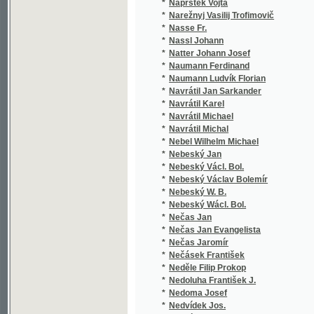
*
Nassl Johann
(1/20)
*
Natter Johann Josef
(2/517
*
Naumann Ferdinand
(1/846
*
Naumann Ludvík Florian
(1/55)
*
Navrátil Jan Sarkander
(2/650
*
Navrátil Karel
(2/606
*
Navrátil Michael
(1/440
*
Navrátil Michal
(5/140
*
Nebel Wilhelm Michael
(1/141
*
Nebeský Jan
(1/66)
*
Nebeský Václ. Bol.
(1/894
*
Nebeský Václav Bolemír
(7/796
*
Nebeský W. B.
(1/208
*
Nebeský Wácl. Bol.
(1/596
*
Nečas Jan
(3/751
*
Nečas Jan Evangelista
(10/60
*
Nečas Jaromír
(1/192
*
Nečásek František
(3/380
*
Neděle Filip Prokop
(2/629
*
Nedoluha František J.
(1/166
*
Nedoma Josef
(1/368
*
Nedvídek Jos.
(2/704
*
Nedvídek Josef
(1/571
*
Nedvídek V.
(1/103
*
Neera
(3/317
*
Negedlý Jan
(2/405
*
Nehyba Josef
(1/54)