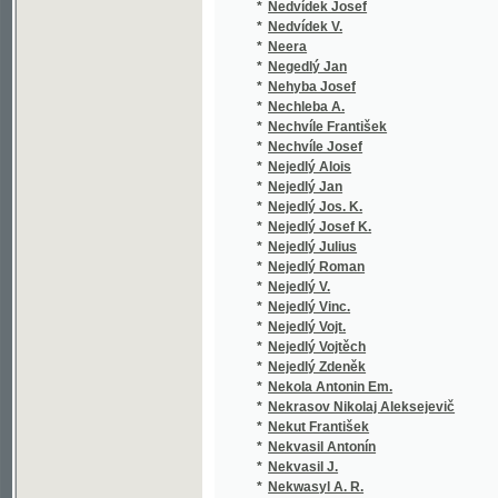
*
Nechleba A.
(1/290
*
Nechvíle František
(1/62)
*
Nechvíle Josef
(2/129
*
Nejedlý Alois
(1/329
*
Nejedlý Jan
(6/159
*
Nejedlý Jos. K.
(1/149
*
Nejedlý Josef K.
(1/148
*
Nejedlý Julius
(1/530
*
Nejedlý Roman
(1/104
*
Nejedlý V.
(1/158
*
Nejedlý Vinc.
(1/158
*
Nejedlý Vojt.
(1/894
*
Nejedlý Vojtěch
(6/182
*
Nejedlý Zdeněk
(1/67)
*
Nekola Antonin Em.
(1/50)
*
Nekrasov Nikolaj Aleksejevič
(1/179
*
Nekut František
(1/732
*
Nekvasil Antonín
(2/222
*
Nekvasil J.
(1/16)
*
Nekwasyl A. R.
(1/888
*
Nekwasyl A. Radostjn
(1/888
*
Nekwasyl R.
(1/888
*
Němcová Bož.
(1/202
*
Němcová Božena
(37/12
*
Němec Antonín
(1/40)
*
Němec Jan
(1/301
*
Němec Karel
(1/244
*
Němeček František
(1/895