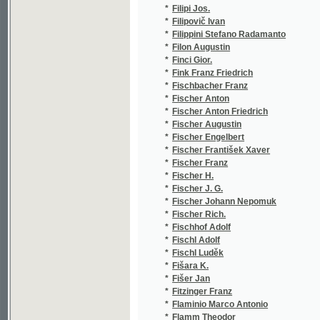
*
Fischer Franz
(
*
Fischer H.
(
*
Fischer J. G.
(
*
Fischer Johann Nepomuk
(
*
Fischer Rich.
(
*
Fischhof Adolf
(
*
Fischl Adolf
(
*
Fischl Luděk
(
*
Fišara K.
(
*
Fišer Jan
(
*
Fitzinger Franz
(
*
Flaminio Marco Antonio
(
*
Flamm Theodor
(
*
Flammarion Camille
(
*
Flandera A.
(
*
Flašar Josef
(
*
Flaška z Pardubic a Rychmburku Smil
(
*
Flaubert Gustave
(
*
Fleckles Leopold
(
*
Fleischer Antonín
(
*
Fleischer Josef
(
*
Fleišer Bedřich
(
*
Flekáček Josef
(
*
Flesar Antonín
(
*
Florian Jean-Pierre Claris de
(
*
Florián Jos.
(
*
Florinskij T.
(
*
Florus Julius
(