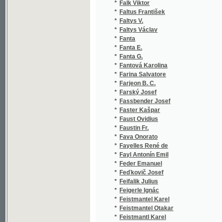
*
Fanta E.
(
*
Fanta G.
(
*
Fantová Karolina
(
*
Farina Salvatore
(
*
Farjeon B. C.
(
*
Farský Josef
(
*
Fassbender Josef
(
*
Faster Kašpar
(
*
Faust Ovidius
(
*
Faustin Fr.
(
*
Fava Onorato
(
*
Fayelles René de
(
*
Fayl Antonín Emil
(
*
Feder Emanuel
(
*
Feďkovič Josef
(
*
Feifalik Julius
(
*
Feigerle Ignác
(
*
Feistmantel Karel
(
*
Feistmantel Otakar
(
*
Feistmantl Karel
(
*
Feistner Wilhelm
(
*
Feješ Jan
(
*
Feldenhauer Fr.
(
*
Feldmann
(
*
Feldmann Leopold
(
*
Felix Jiří
(
*
Felkl Jan
(
*
Felsenbrunn Karl Fontaine von
(