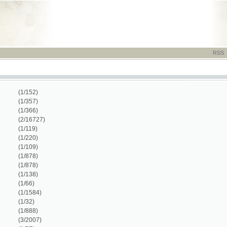
RSS
-
TISK
-
NÁP
1/152)
1/357)
1/366)
2/16727)
1/119)
1/220)
1/109)
1/878)
1/878)
1/138)
1/66)
1/1584)
1/32)
1/888)
3/2007)
1/57)
1/40)
1/192)