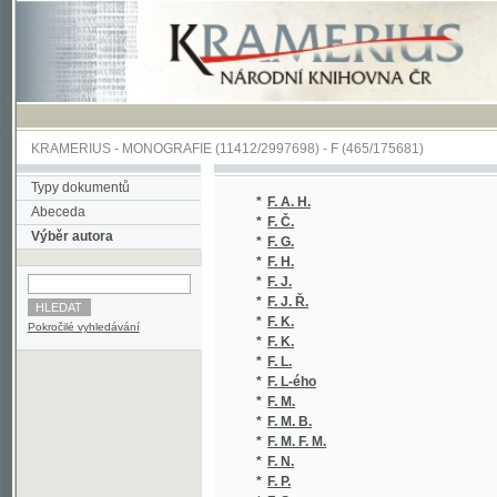
KRAMERIUS
-
MONOGRAFIE
(11412/2997698) -
F (465/175681)
Typy dokumentů
*
F. A. H.
(
Abeceda
*
F. Č.
(
Výběr autora
*
F. G.
(
*
F. H.
(
*
F. J.
(
*
F. J. Ř.
(
*
F. K.
(
Pokročilé vyhledávání
*
F. K.
(
*
F. L.
(
*
F. L-ého
(
*
F. M.
(
*
F. M. B.
(
*
F. M. F. M.
(
*
F. N.
(
*
F. P.
(
*
F. S.
(
*
F. S. K. F. S. K.
(
*
F. Š.
(