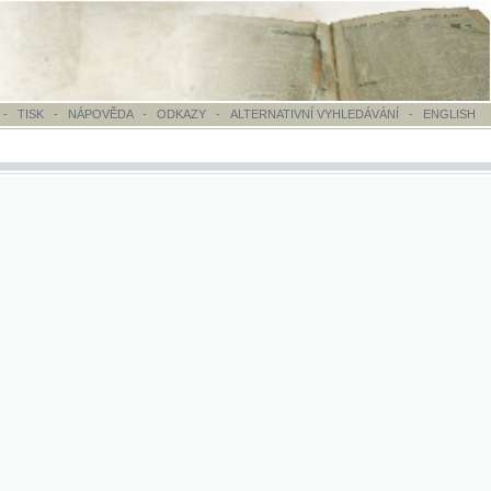
OVĚDA
-
ODKAZY
-
ALTERNATIVNÍ VYHLEDÁVÁNÍ
-
ENGLISH