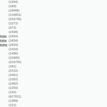
1/634)
1/634)
1/634)
1/416)
1/496)
1/2905)
2/16755)
1/61)
2/152)
2/461)
1/202)
1/482)
1/250)
1/42)
6/17611)
1/369)
1/21)
2/1511)
1/519)
1/119)
1/662)
3/1232)
5/504)
1/222)
1/54)
1/54)
1/169)