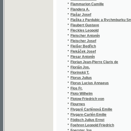
*
Florus Lucius Annaeus
(
*
Flos Fr.
(
*
Floto Wilhelm
(
*
Flotow Friedrich von
(
*
Flournes
(
*
Flygaré Carlénová Emilie
(
*
Flygare-Carlén Emilie
(
*
Födisch Julius Ernst
(
*
Foehren Leopold Friedrich
(
*
Foerster Jos.
(
*
Fogazzaro Antonio
(
*
Foglar
(
*
Foglar L.
(
*
Foglar Ludwig
(
*
Foit Bohuslav
(
*
Fontana Ferdinando
(
*
Forbát Eugen
(
*
Forejt Josef
(
*
Forejtek J.
(
*
Forchheim Josef Otakar
(
*
Forman Boh.
(
*
Formánek Eduard
(
*
Formánek J.
(
*
Formánek-Činoveský Jan
(
*
Formey J. L.
(
*
Formey Joh. Ludw.
(
*
Förster F.
(