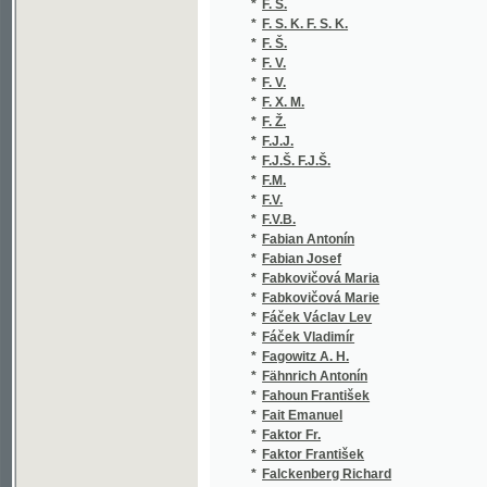
*
F. V.
(
*
F. V.
(
*
F. X. M.
(
*
F. Ž.
(
*
F.J.J.
(
*
F.J.Š. F.J.Š.
(
*
F.M.
(
*
F.V.
(
*
F.V.B.
(
*
Fabian Antonín
(
*
Fabian Josef
(
*
Fabkovičová Maria
(
*
Fabkovičová Marie
(
*
Fáček Václav Lev
(
*
Fáček Vladimír
(
*
Fagowitz A. H.
(
*
Fähnrich Antonín
(
*
Fahoun František
(
*
Fait Emanuel
(
*
Faktor Fr.
(
*
Faktor František
(
*
Falckenberg Richard
(
*
Falk Viktor
(
*
Faltus František
(
*
Faltys V.
(
*
Faltys Václav
(
*
Fanta
(