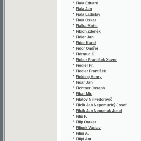
*
Fieber František Xaver
(
*
Fiedler Fr.
(
*
Fiedler František
(
*
Fielding Henry
(
*
Figar Jan
(
*
Fichtner Joseph
(
*
Fikar Mir.
(
*
Filatov Nil Fedorovič
(
*
Filcík Jan Nepomucký Josef
(
*
Filcík Jan Nepomuk Josef
(
*
Filip F.
(
*
Filip Otakar
(
*
Filípek Václav
(
*
Filipi A.
(
*
Filipi Ant.
(
*
Filipi Jos.
(
*
Filipovič Ivan
(
*
Filippini Stefano Radamanto
(
*
Filon Augustin
(
*
Finci Gior.
(
*
Fink Franz Friedrich
(
*
Fischbacher Franz
(
*
Fischer Anton
(
*
Fischer Anton Friedrich
(
*
Fischer Augustin
(
*
Fischer Engelbert
(
*
Fischer František Xaver
(