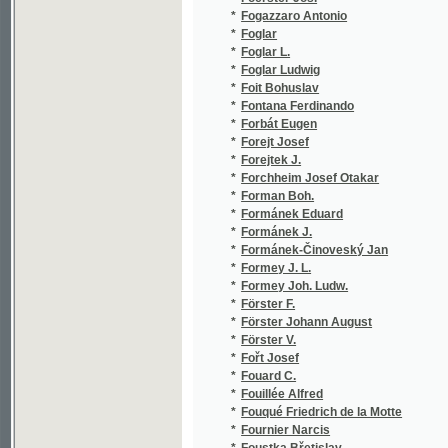
*
Förster Johann August
(
*
Förster V.
(
*
Fořt Josef
(
*
Fouard C.
(
*
Fouillée Alfred
(
*
Fouqué Friedrich de la Motte
(
*
Fournier Narcis
(
*
Foustka Břetislav
(
*
Fouteny A.
(
*
FP. JŠ.
(
*
Fr. H.
(
*
Fr. J. J.
(
*
Fr. T. P.
(
*
Fr. V.
(
*
Frána Antonín
(
*
France Anatole
(
*
Francesconi Felix
(
*
Francl G.
(
*
Francl G.
(
*
Francl Vojtěch
(
*
Franěk Václav
(
*
Franchetti Alberto
(
*
Franiek František
(
*
Franiek Karel
(
*
Frank Gustav
(
*
Frankl F. J.
(
*
Frankl Josef Adam
(