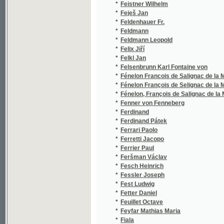
*
Fénelon Francois de Salignac de la Mothe
(
*
Fénelon François de Selignac de la Mothe
(
*
Fénelon, François de Salignac de la Mothe
(
*
Fenner von Fenneberg
(
*
Ferdinand
(
*
Ferdinand Pátek
(
*
Ferrari Paolo
(
*
Ferretti Jacopo
(
*
Ferrier Paul
(
*
Feršman Václav
(
*
Fesch Heinrich
(
*
Fessler Joseph
(
*
Fest Ludwig
(
*
Fetter Daniel
(
*
Feuillet Octave
(
*
Feyfar Mathias Maria
(
*
Fiala
(
*
Fiala Eduard
(
*
Fiala Jan
(
*
Fiala Ladislav
(
*
Fiala Oskar
(
*
Fialka Mořic
(
*
Fibich Zdeněk
(
*
Fidler Jan
(
*
Fidor Karel
(
*
Fidor Ondřej
(
*
Fidrmuc Č.
(