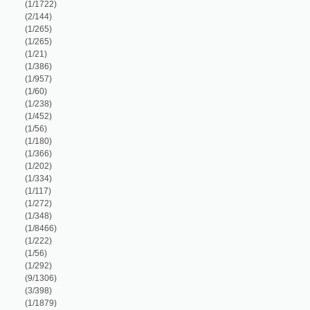
1/386)
1/957)
1/60)
1/238)
1/452)
1/56)
1/180)
1/366)
1/202)
1/334)
1/117)
1/272)
1/348)
1/8466)
1/222)
1/56)
1/292)
9/1306)
3/398)
1/1879)
1/294)
1/83)
1/8466)
1/16651)
2/16746)
1/272)
3/72)
1/548)