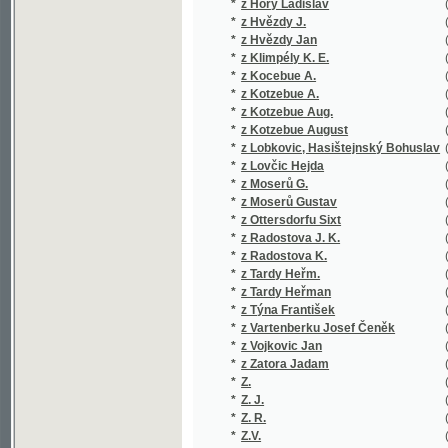
*
z Klimpély K. E.
(1/88)
*
z Kocebue A.
(1/927)
*
z Kotzebue A.
(3/16850
*
z Kotzebue Aug.
(1/434)
*
z Kotzebue August
(2/16755
*
z Lobkovic, Hasištejnský Bohuslav
(1/850)
*
z Lovčic Hejda
(1/294)
*
z Moserů G.
(1/16651
*
z Moserů Gustav
(1/16651
*
z Ottersdorfu Sixt
(1/100)
*
z Radostova J. K.
(1/113)
*
z Radostova K.
(1/442)
*
z Tardy Heřm.
(1/406)
*
z Tardy Heřman
(2/1174)
*
z Týna František
(1/195)
*
z Vartenberku Josef Čeněk
(2/772)
*
z Vojkovic Jan
(1/92)
*
z Zatora Jadam
(1/1018)
*
Z.
(2/5794)
*
Z. J.
(1/144)
*
Z. R.
(1/96)
*
Z.V.
(1/384)
*
Z***
(1/200)
*
Zába Gustav
(2/663)
*
Záborský Bohuslav
(1/1342)
*
Záborský Jonáš
(1/230)
*
Zabranská Vlastimila
(1/344)