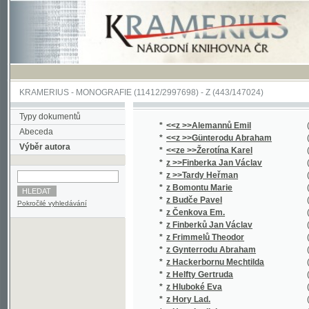
KRAMERIUS
-
MONOGRAFIE
(11412/2997698) -
Z (443/147024)
Typy dokumentů
*
<<z >>Alemannů Emil
(1/44)
Abeceda
*
<<z >>Günterodu Abraham
(1/345)
Výběr autora
*
<<ze >>Žerotína Karel
(2/1439)
*
z >>Finberka Jan Václav
(1/248)
*
z >>Tardy Heřman
(2/908)
*
z Bomontu Marie
(1/496)
*
z Budče Pavel
(1/112)
Pokročilé vyhledávání
*
z Čenkova Em.
(2/622)
*
z Finberků Jan Václav
(1/238)
*
z Frimmelů Theodor
(1/128)
*
z Gynterrodu Abraham
(2/1272)
*
z Hackerbornu Mechtilda
(1/267)
*
z Helfty Gertruda
(1/267)
*
z Hluboké Eva
(1/260)
*
z Hory Lad.
(1/16651
*
z Hory Ladislav
(1/16651
*
z Hvězdy J.
(1/894)
*
z Hvězdy Jan
(3/1940)