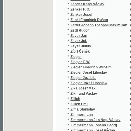
*
Ziegler Jozef Liboslaw
(1/519)
*
Zika Josef Max.
(1/16)
*
Zikmund Václav
(2/564)
*
Zillich
(1/218)
*
Zillich Emil
(14/3074
*
Zima Stanislav
(1/172)
*
Zimmermann
(1/250)
*
Zimmermann Jan Nep. Václav
(3/1719)
*
Zimmermann Johann Georg
(1/28)
*
Zimmermann Josef Václav
(25/5196
*
Zimmermann Robert
(1/8466)
*
Zindl Georg
(2/568)
*
Zingerle Jakob Pius
(1/381)
*
Zippe F. X. M.
(1/119)
*
Zippe Franz X. Maxmilian
(1/428)
*
Zippe Franz Xaver Maxmilian
(1/414)
*
Zipperlen Wilhelm
(1/771)
*
Zítek Emanuel
(2/579)
*
Zitte Augustin
(1/319)
*
Zlatoústý Jan
(3/844)
*
Zlický Robert R.
(1/410)
*
Zlívecký Hanuš
(1/148)
*
Zmogas
(1/378)
*
Zobel Johannes Baptista
(1/444)
*
Zola E.
(1/385)
*
Zola Émile
(13/7822
*
Zoller Edmund
(1/119)