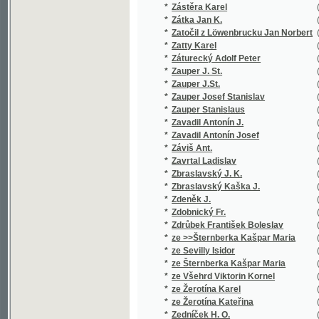
*
Zavadil Antonín Josef
(3/408)
*
Záviš Ant.
(1/101)
*
Zavrtal Ladislav
(1/64)
*
Zbraslavský J. K.
(1/16651
*
Zbraslavský Kaška J.
(1/16651
*
Zdeněk J.
(1/182)
*
Zdobnický Fr.
(1/152)
*
Zdrůbek František Boleslav
(5/1360)
*
ze >>Šternberka Kašpar Maria
(1/788)
*
ze Sevilly Isidor
(1/100)
*
ze Šternberka Kašpar Maria
(2/320)
*
ze Všehrd Viktorin Kornel
(1/84)
*
ze Žerotína Karel
(2/28)
*
ze Žerotína Kateřina
(1/708)
*
Zedníček H. O.
(1/167)
*
Zechmeister Alexander V.
(1/16651
*
Zeiber Johann Ernst
(1/1502)
*
Zeidler Jan
(1/348)
*
Zeidler Jarolím
(1/179)
*
Zeissberk Jindř.
(1/580)
*
Zeithammer L. M.
(1/959)
*
Zeithammer Leopold M.
(5/709)
*
Zejleŕ Handrij
(1/97)
*
Zelenka B.
(1/222)
*
Zelenka Josef
(1/326)
*
Zelenka Otomar
(1/132)
*
Żeleński Władysław
(1/74)