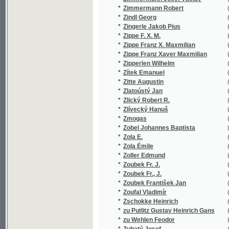
*
Zoubek Fr. J.
(2/254)
*
Zoubek Fr., J.
(1/77)
*
Zoubek František Jan
(5/1259)
*
Zoufal Vladimír
(1/912)
*
Zschokke Heinrich
(18/198
*
zu Putlitz Gustav Heinrich Gans
(1/54)
*
zu Wehlen Feodor
(1/16651
*
Zubatý Josef
(4/778)
*
Zukal Jos.
(1/509)
*
Zukal Josef
(2/578)
*
Züngel E.
(1/112)
*
Züngel Emanuel
(1/16651
*
Züngel Emanuel František
(52/2116
*
Zuzánek J.
(1/60)
*
Zuzánek Jos.
(1/878)
*
Zvejška František
(1/361)
*
Zvěřina z Ruhvaldu Frant.
(1/894)
*
Zvěřina Frant.
(1/382)
*
Zvičínský A.
(1/97)
*
Zvonař Josef Leopold
(3/596)
*
Zwieger R.
(1/1735)