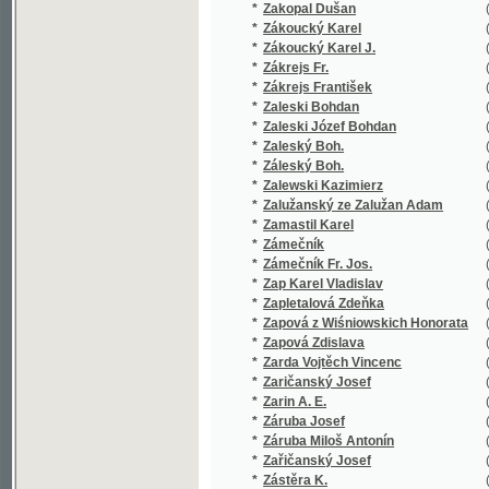
*
Záleský Boh.
(1/250)
*
Zalewski Kazimierz
(1/84)
*
Zalužanský ze Zalužan Adam
(1/28)
*
Zamastil Karel
(1/48)
*
Zámečník
(1/162)
*
Zámečník Fr. Jos.
(1/224)
*
Zap Karel Vladislav
(21/1127
*
Zapletalová Zdeňka
(1/300)
*
Zapová z Wiśniowskich Honorata
(1/172)
*
Zapová Zdislava
(1/44)
*
Zarda Vojtěch Vincenc
(1/12)
*
Zaričanský Josef
(1/119)
*
Zarin A. E.
(1/162)
*
Záruba Josef
(1/546)
*
Záruba Miloš Antonín
(1/16)
*
Zařičanský Josef
(2/154)
*
Zástěra K.
(1/109)
*
Zástěra Karel
(1/109)
*
Zátka Jan K.
(1/300)
*
Zatočil z Löwenbrucku Jan Norbert
(1/26)
*
Zatty Karel
(1/108)
*
Záturecký Adolf Peter
(1/400)
*
Zauper J. St.
(3/8926)
*
Zauper J.St.
(1/248)
*
Zauper Josef Stanislav
(1/56)
*
Zauper Stanislaus
(1/8466)
*
Zavadil Antonín J.
(1/196)