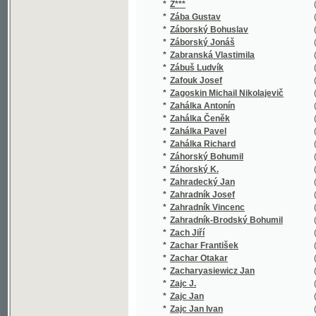
*
Zábuš Ludvík
(1/122)
*
Zafouk Josef
(1/70)
*
Zagoskin Michail Nikolajevič
(1/368)
*
Zahálka Antonín
(2/354)
*
Zahálka Čeněk
(1/4)
*
Zahálka Pavel
(1/118)
*
Zahálka Richard
(1/96)
*
Záhorský Bohumil
(1/398)
*
Záhorský K.
(1/160)
*
Zahradecký Jan
(1/260)
*
Zahradník Josef
(2/1469)
*
Zahradník Vincenc
(6/1638)
*
Zahradník-Brodský Bohumil
(3/611)
*
Zach Jiří
(1/144)
*
Zachar František
(1/486)
*
Zachar Otakar
(1/112)
*
Zacharyasiewicz Jan
(1/140)
*
Zajc J.
(1/76)
*
Zajc Jan
(1/47)
*
Zajc Jan Ivan
(1/83)
*
Zakopal Dušan
(1/140)
*
Zákoucký Karel
(1/119)
*
Zákoucký Karel J.
(4/354)
*
Zákrejs Fr.
(1/866)
*
Zákrejs František
(9/2201)
*
Zaleski Bohdan
(1/72)
*
Zaleski Józef Bohdan
(1/207)
*
Zaleský Boh.
(1/250)