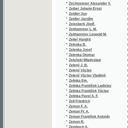
*
Zelený J. B.
(1/222)
*
Zelený Václav
(5/5928)
*
Zelený Václav Vladimír
(3/439)
*
Zelinka Em.
(1/1735)
*
Zelinka František Ladislav
(1/104)
*
Zelinka František Václav
(3/168)
*
Zelinka Pavel A. F.
(1/50)
*
Zell Friedrich
(5/333)
*
Zeman F. A.
(1/207)
*
Zeman Fr. A.
(1/149)
*
Zeman František Antonín
(11/1036
*
Zeman R.
(2/110)
*
Zembsch A.
(1/530)
*
Zenger Karel Václav
(1/36)
*
Zenker F. G.
(1/560)
*
Zenker Josef
(1/259)
*
Zenkl František Dušan
(2/300)
*
Zetter Johann Theophil Maximilian
(1/268)
*
Zettl Rudolf
(1/222)
*
Zeyer Jan
(2/253)
*
Zeyer Jul.
(1/248)
*
Zeyer Julius
(21/5287
*
Zíbrt Čeněk
(14/2822
*
Ziegler
(1/70)
*
Ziegler F. W.
(1/112)
*
Ziegler Friedrich Wilhelm
(1/112)
*
Ziegler Josef Liboslav
(6/1267)
*
Ziegler Joz. Lib.
(1/384)