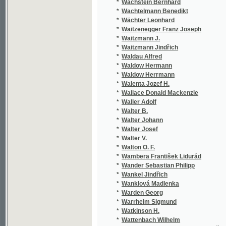
*
Waitzenegger Franz Joseph
*
Waitzmann J.
*
Waitzmann Jindřich
*
Waldau Alfred
*
Waldow Hermann
*
Waldow Herrmann
*
Walenta Jozef H.
*
Wallace Donald Mackenzie
*
Waller Adolf
*
Walter B.
*
Walter Johann
*
Walter Josef
*
Walter V.
*
Walton O. F.
*
Wambera František Lidurád
*
Wander Sebastian Philipp
*
Wankel Jindřich
*
Wanklová Madlenka
*
Warden Georg
*
Warrheim Sigmund
*
Watkinson H.
*
Wattenbach Wilhelm
*
Watterich z Watterichsburgu Bedřich Karel
*
Wattolik František
*
Wattolik Franz
*
Wáwra J.
*
Wáwra Jan