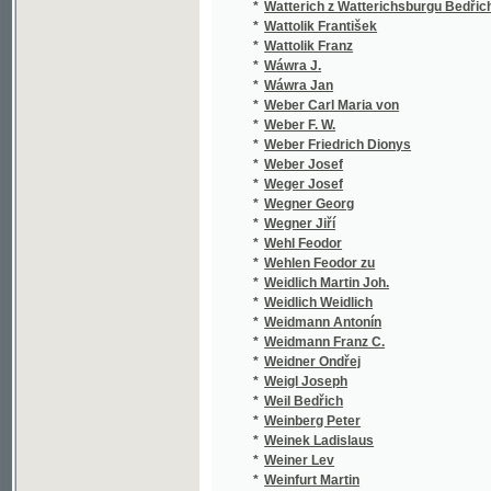
*
Weber Carl Maria von
*
Weber F. W.
*
Weber Friedrich Dionys
*
Weber Josef
*
Weger Josef
*
Wegner Georg
*
Wegner Jiří
*
Wehl Feodor
*
Wehlen Feodor zu
*
Weidlich Martin Joh.
*
Weidlich Weidlich
*
Weidmann Antonín
*
Weidmann Franz C.
*
Weidner Ondřej
*
Weigl Joseph
*
Weil Bedřich
*
Weinberg Peter
*
Weinek Ladislaus
*
Weiner Lev
*
Weinfurt Martin
*
Weingärtner V.
*
Weininger Tomáš
*
Weinolt Franz
*
Weise J. von
*
Weisflog
*
Weisl Moric
*
Weisner,Alois
*
Weiss Albert Maria