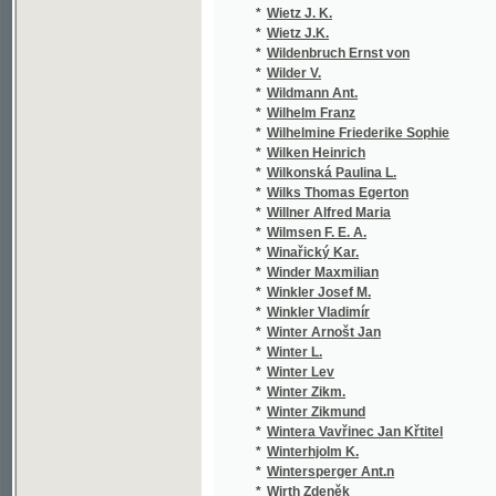
*
Winařický Kar.
*
Winder Maxmilian
*
Winkler Josef M.
*
Winkler Vladimír
*
Winter Arnošt Jan
*
Winter L.
*
Winter Lev
*
Winter Zikm.
*
Winter Zikmund
*
Wintera Vavřinec Jan Křtitel
*
Winterhjolm K.
*
Wintersperger Ant.n
*
Wirth Zdeněk
*
Wiseman Nicholas Patrick
*
Wiłkonska Paulina z Lauczów
*
Wlasák I. W.
*
Wlasák J. W.
*
Wlasák Joz. W.
*
Wlasák Jozef W.
*
Wocel J. E.
*
Wocel J. Er.
*
Wocel J. Eraz.
*
Wocel J. Erazim
*
Wocel Jan
*
Wocel Jan Erazim
*
Wójcicki K. Vl.
*
Wojcický K. Wt.
*
Wójčický K. Wl.