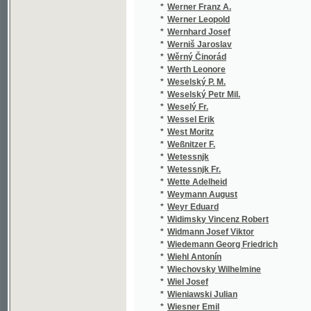
*
West Moritz
*
Weßnitzer F.
*
Wetessnjk
*
Wetessnjk Fr.
*
Wette Adelheid
*
Weymann August
*
Weyr Eduard
*
Widimsky Vincenz Robert
*
Widmann Josef Viktor
*
Wiedemann Georg Friedrich
*
Wiehl Antonín
*
Wiechovsky Wilhelmine
*
Wiel Josef
*
Wieniawski Julian
*
Wiesner Emil
*
Wietz J. K.
*
Wietz J.K.
*
Wildenbruch Ernst von
*
Wilder V.
*
Wildmann Ant.
*
Wilhelm Franz
*
Wilhelmine Friederike Sophie
*
Wilken Heinrich
*
Wilkonská Paulina L.
*
Wilks Thomas Egerton
*
Willner Alfred Maria
*
Wilmsen F. E. A.