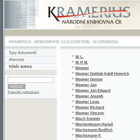
KRAMERIUS
-
MONOGRAFIE
(11412/2997698) -
W (285/86054)
Typy dokumentů
*
W. L.
Abeceda
*
W. P. M.
Výběr autora
*
Wagner
*
Wagner Gottlob Adolf Heinrich
*
Wagner Gustav
*
Wagner Jan
*
Wagner Jan Eduard
Pokročilé vyhledávání
*
Wagner Joseph
*
Wagner Leop.
*
Wagner Richard
*
Wagner Vincenc
*
Wach Antonín
*
Wachenhusen Hanuš
*
Wachsmann Bedřich
*
Wachsmann F.
*
Wachstein Bernhard
*
Wachtelmann Benedikt
*
Wächter Leonhard