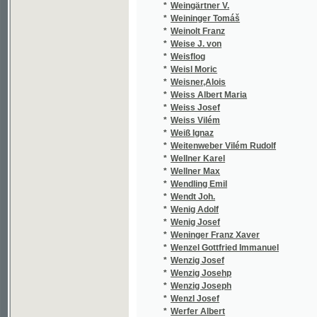
*
Weiss Josef
*
Weiss Vilém
*
Weiß Ignaz
*
Weitenweber Vilém Rudolf
*
Wellner Karel
*
Wellner Max
*
Wendling Emil
*
Wendt Joh.
*
Wenig Adolf
*
Wenig Josef
*
Weninger Franz Xaver
*
Wenzel Gottfried Immanuel
*
Wenzig Josef
*
Wenzig Josehp
*
Wenzig Joseph
*
Wenzl Josef
*
Werfer Albert
*
Werner Franz A.
*
Werner Leopold
*
Wernhard Josef
*
Werniš Jaroslav
*
Wěrný Činorád
*
Werth Leonore
*
Weselský P. M.
*
Weselský Petr Mil.
*
Weselý Fr.
*
Wessel Erik