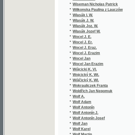
*
Wokrauliczek Franta
*
Woldřich Jan Nepomuk
*
Wolf A.
*
Wolf Adam
*
Wolf Antonín
*
Wolf Antonín J.
*
Wolf Antonín Josef
*
Wolf Jan
*
Wolf Karel
*
Wolf Martin
*
Wolf Pius Alexsander
*
Wolkan Rudolf
*
Wolski Władzmierz
*
Woltmann
*
Wondráczek Emanuel
*
Wood H. F.
*
Worel Josef Oskar
*
Wo-t Hynek Jindřich
*
Wrťátko Jar. Ant.
*
Wunsch Hugon Václav
*
Wünsch Jos.
*
Wünsch Josef
*
Wünsch Vilém
*
Wunš Rudolf
*
Würbs Karel
*
Würfel Adolf
*
Wurzbach