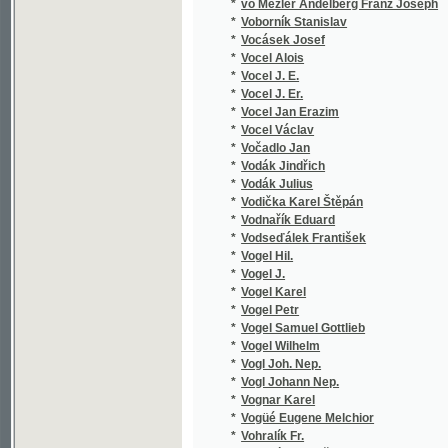
*
Vohralík František
*
Vochala Josef
*
Voigt Christian Friedrich Traugott
*
Voitl Karel
*
Vojáček Methoděj Josef
*
Vojáček V
*
Vojáček Václav
*
Vojčický Vladislav
*
Vojkovský Karel
*
Vojnarová Maruše
*
Volák Fr. Pravoslav
*
Volák František Pravoslav
*
Volanický Vlastimil
*
Volckamer Johann Christoph
*
Völckner Karel
*
Volfová Adéla
*
Volfová Hedviga
*
Volkán B.
*
Vollmer Carl Gottfried Wilhelm
*
Volný Jiří
*
Volný Řehoř Tomáš
*
Volný Stanislav
*
Volšovský F.
*
Voltaire
*
Voltersdorf Arnošt Bohumil
*
Vomáčka Vítězslav
*
Vomastek Ufik
*
von Ambach Eduard