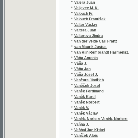
*
van Maurik Justus
*
van Rijn Rembrandt Harmensz.
*
Váňa Antonín
*
Váňa J.
*
Váňa Jan
*
Váňa Josef J.
*
Vančura Jindřich
*
Vaněček Josef
*
Vaněk Ferdinand
*
Vaněk Karel
*
Vaněk Norbert
*
Vaněk V.
*
Vaněk Václav
*
Vaněk, Norbert Vaněk, Norbert
*
Vaňha J.
*
Vaňhal Jan Křtitel
*
Vaníček Alois
*
Vaníček J.
*
Vaníček K.
*
Vaníček Karel
*
Vaníček V.
*
Vanloo Albert
*
Varney L.
*
Varry Anton
*
Vařeka Jan
*
Vašák Emanuel
*
Vašák Mir.