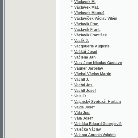
*
Václavík Frant.
*
Václavík František
*
Vaclík J.
*
Vacqouerie Auguste
*
Vačkář Josef
*
Vačlena Jan
*
Vaez Jean Nicolas Gustave
*
Vágner Jaroslav
*
Váchal Václav Martin
*
Vachtl J.
*
Vachtl Jos.
*
Vachtl Josef
*
Vais Fr.
*
Vajanský Svetozár Hurban
*
Vajda Josef
*
Vála Jos.
*
Vála Josef
*
Valečka Eduard Georgievič
*
Valečka Václav
*
Valenta Antonín Vojtěch
*
Valera Juan
*
Valjavec M. K.
*
Valouch Fr.
*
Valouch František
*
Valter Václav
*
Valtera Juan
*
Valterova Jindra
*
van der Velde Carl Franz