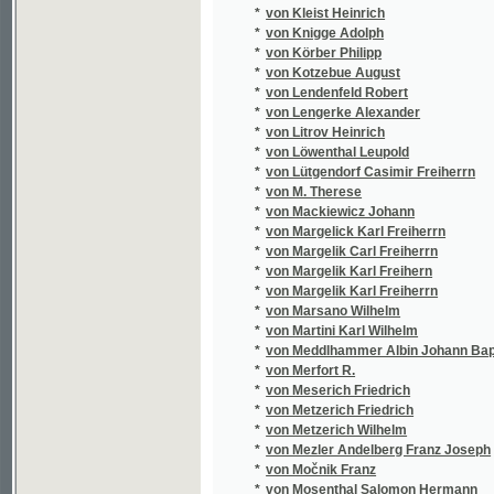
*
von Ruhwald Carl
*
von Ruhwald Franz Carl
*
von Ruhwald Franz Edlen
*
von Ruhwald Franz Karl
*
von Sacher-Masoch Leopold
*
von Scheure Johann
*
von Schmid Christoph
*
von Schwarzenberg Fridrich Fuersten
*
von Schwarzenberg Friedrich Fuersten
*
von Schwarzenberg Friedrich Fuesten
*
von Schwarzenberg Friedrich Fürsten
*
von Schweiger-Lerchenfeld Amand
*
von Schweitzer Johann Baptist
*
von Stadion Emerich
*
von Suppé Franz
*
von Suttner Bertha
*
von Tennecker Christian Ehrenfried Seyfrie
*
von Thun-Hohenstein Leopold Leo
*
von Vogelstein J.
*
von Vogelstein Johann
*
von Vogelstein Johann Vogel
*
von Wachsmann C.
*
von Weber Carl Maria
*
von Weyhrother Clemens
*
von Weyrauch August
*
von Wilbrandt Adolf
*
von Winterfeld Adolf Wilhelm Ernst