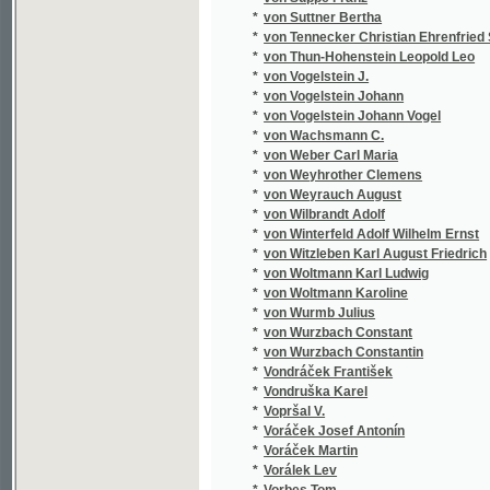
*
Vrána Šimon Bernard
*
Vrána Vojtěch
*
Vránek Josef
*
Vraný Eduard
*
Vraný Jan
*
Vratislav František
*
Vratislav z Mitrovic Václav
*
Vrátný Josef
*
Vráz E.St.
*
Vráz Enrique Stanko
*
Vraz Stanko
*
Vrba Fr.
*
Vrba Rudolf
*
Vrbas Jakub
*
Vrbata Jos.
*
Vrbata Josef
*
Vrchlický J.
*
Vrchlický Jar
*
Vrchlický Jar.
*
Vrchlický Jaroslav
*
Vrkoč V.
*
Vrobel František
*
Vrťátko Antonín Jaroslav
*
Vrzal Augustin Alois
*
Vrzal Bohuš
*
Vřešťál Antonín
*
Všetečka A.
*
Vunš Rudolf