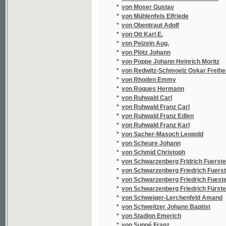
*
von Witzleben Karl August Friedrich
*
von Woltmann Karl Ludwig
*
von Woltmann Karoline
*
von Wurmb Julius
*
von Wurzbach Constant
*
von Wurzbach Constantin
*
Vondráček František
*
Vondruška Karel
*
Vopršal V.
*
Voráček Josef Antonín
*
Voráček Martin
*
Vorálek Lev
*
Vorbes Tom.
*
Vorbes Tomáš Antonín
*
Vorel Ludvík
*
Vorlíček František Ladislav
*
Vorovka Karel
*
Voříšek Roman Václav
*
Voß Richard
*
Vothmann Johann Georg
*
Votka Jan Křtitel
*
Votruba František
*
Votteler Th.
*
Votýpka Josef
*
Vrána Florian
*
Vrána Fr. M.
*
Vrána František Mnohoslav