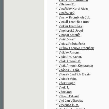
*
Vítek J.
*
Vítek Jan
*
Vittych Eduard
*
Vítů Jan Věkoslav
*
Vizyenos G. M.
*
Vladyka Jan Křtitel
*
Vladyka Jan Rafael
*
Vlach Jan
*
Vlach Jar.
*
Vlach Jaroslav
*
Vlach Josef
*
Vlasák Antonín Norbert
*
Vlasák František
*
Vlasák Jos. V.
*
Vlasák Josef Věnceslav
*
Vlasák Karel
*
Vlasáková Františka
*
Vlaslav T. N.
*
Vlček Ad. J.
*
Vlček Adolf Josef
*
Vlček Ferdinand
*
Vlček Frant.
*
Vlček J.
*
Vlček Jan B. Josef
*
Vlček Jaroslav
*
Vlček Václav
*
Vlk František Cyril
*
Vlk Josef