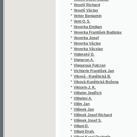
*
Vilhelmi A.
*
Vilím Jan
*
Vilímek Jan
*
Vilímek Josef Richard
*
Vilímek Josef S.
*
Villani D.
*
Villani Drah.
*
Villani Karel Drahotín
*
Villemont E.
*
Vinařický Karel Alois
*
Vinařovský
*
Vinc. v. Krombholz Jul.
*
Vinklář František Boh.
*
Vinkler František
*
Vínohorský Josef
*
Vinopal Antonín
*
Vintíř Josef
*
Viola z Prácheňska
*
Viršink Leopold František
*
Višický Antonín
*
Viták Ant. Konst.
*
Víták Antonín K.
*
Viták Antonín Konstantin
*
Vitásek J. Eraz.
*
Vitásek Jindřich Erazim
*
Vitásek Vojta
*
Vítek Eugen