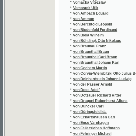
*
von Gersdorff Wilhelmine
*
von Goethe Johann Wolfgang
*
von Gruenwald Theodor
*
von Gruenwald Theodor Wander Ritter
*
von Grünwald Theodor
*
von Guseck Bernd
*
von Haase Karl
*
von Hansgirg Karl Viktor
*
von Hellwald Friedrich Anton Heller
*
von Herder Johann Gottfried
*
von Hohenhausen Elise
*
von Hochstetter Ferdinand
*
von Hochstetter Ferdinand Ritter
*
von Holtei Karl
*
von Horn W. O.
*
von Houwald Ernst
*
von Hubert C. J.
*
von Ihering Rudolf
*
von Kappel Vinzenz Ludwig
*
von Kilian Hermann Friedrich
*
von Kleist Heinrich
*
von Knigge Adolph
*
von Körber Philipp
*
von Kotzebue August
*
von Lendenfeld Robert
*
von Lengerke Alexander
*
von Litrov Heinrich