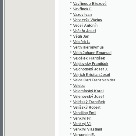
*
Vejchodský Josef J.
*
Vejrich Kristian Josef
*
Velde Carl Franz van der
*
Veleba
*
Velemínský Karel
*
Velenovský Josef
*
Velišský František
*
Velišský Robert
*
Vendling Emil
*
Venkryl Fr.
*
Venkryl Vl.
*
Venkryl Vlastimil
*
Verconsin E.
*
Verconsin Eugene
*
Verdaguer Jacint
*
Verdi G.
*
Verdi Giuseppe
*
Vereščagin Aleksandr Vasil'jevič
*
Vereščagin Vasil Vasil'jevič
*
Verga Giov.
*
Verga Giovanni
*
Vergilius
*
Veri
*
Verne Jules
*
Véron
*
Véron Pierre
*
Verunáč Václav
*
Verwey L. H.