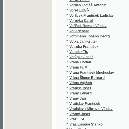
*
Vycpálek Jos.
*
Vycpálek Josef
*
Vycpálek Vycpálek, J. J. J.
*
Vydra Stanislav
*
Vyhlíd Vácslav
*
Vyhlídal Jan
*
Vyhnalíková Růžena
*
Vyhnis Čeněk
*
Vychodil Jan
*
Vychodil Pavel
*
Vychodil Pavel Julius
*
Vykoukal Fr. Vlad.
*
Vykoukal František Vladimír
*
Vymazal František
*
Vyrazil František
*
Vysekal Fr.
*
Vysoký Arnošt
*
Vysoký Hynek
*
Výšek Antonín Dobroslav
*
Vyšín v.
*
Vyšín Vojtěch
*
Vyškovský
*
Vyškovský Josef
*
Vz.
*
Vz. J. A.