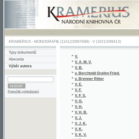
KRAMERIUS
-
MONOGRAFIE
(11412/2997698) -
V (1021/299413)
Typy dokumentů
*
V.
Abeceda
*
V. A. M. V.
Výběr autora
*
V. B.
*
v. Berchtold Grafen Fried.
*
v. Brenner Ritter
*
V. E.
*
V. F.
Pokročilé vyhledávání
*
V. F. S.
*
V. G.
*
V. H.
*
V. H. B.
*
V. J.
*
V. J. K.
*
V. K.
*
V. K. V.
*
V. P.
*
V. P.
*
V. S.