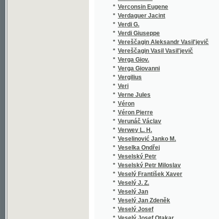
*
Veselinović Janko M.
*
Veselka Ondřej
*
Veselský Petr
*
Veselský Petr Miloslav
*
Veselý František Xaver
*
Veselý J. Z.
*
Veselý Jan
*
Veselý Jan Zdeněk
*
Veselý Josef
*
Veselý Josef Otakar
*
Veselý Richard
*
Veselý Václav
*
Vetter Benjamin
*
Vetti O. S.
*
Veverka Emilian
*
Veverka František Budislav
*
Veverka Josef
*
Veverka Václav
*
Veverka Vácslav
*
Vidimský D.
*
Vigneron A.
*
Vigouroux Fulcran
*
Vichterle František Jan
*
Viková - Kunětická B.
*
Viková-Kunětická Božena
*
Viktorin J. K.
*
Vilhelm Jindřich