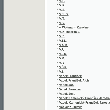
*
V. S. S.
*
V. T.
*
V. V.
*
v. Woltmann Karoline
*
V. z Finberka J.
*
V. Z.
*
V.1.L.
*
V.A.M.
*
V.F.
*
V.J.K.
*
V.M.
*
V.P.
*
V.Š.K.
*
V.Z.
*
Vacek František
*
Vacek František Alois
*
Vacek Jar.
*
Vacek Jaroslav
*
Vacek Josef
*
Vacek Kamenický František Jaroslav
*
Vacek-Kamenický František Jaroslav
*
Václav z Jihlavy
*
Václavek M.
*
Václavek Mat.
*
Václavek Matouš
*
Václavíček Václav Vilém
*
Václavík Fran.