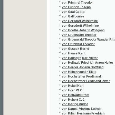
*
von Löwenthal Leupold
*
von Lütgendorf Casimir Freiherrn
*
von M. Therese
*
von Mackiewicz Johann
*
von Margelick Karl Freiherrn
*
von Margelik Carl Freiherrn
*
von Margelik Karl Freihern
*
von Margelik Karl Freiherrn
*
von Marsano Wilhelm
*
von Martini Karl Wilhelm
*
von Meddlhammer Albin Johann Baptist
*
von Merfort R.
*
von Meserich Friedrich
*
von Metzerich Friedrich
*
von Metzerich Wilhelm
*
von Mezler Andelberg Franz Joseph
*
von Močnik Franz
*
von Mosenthal Salomon Hermann
*
von Moser Gustav
*
von Mühlenfels Elfriede
*
von Obentraut Adolf
*
von Ott Karl E.
*
von Pelzeln Aug.
*
von Plötz Johann
*
von Poppe Johann Heinrich Moritz
*
von Redwitz-Schmoelz Oskar Freiherr
*
von Rhoden Emmy
*
von Roques Hermann