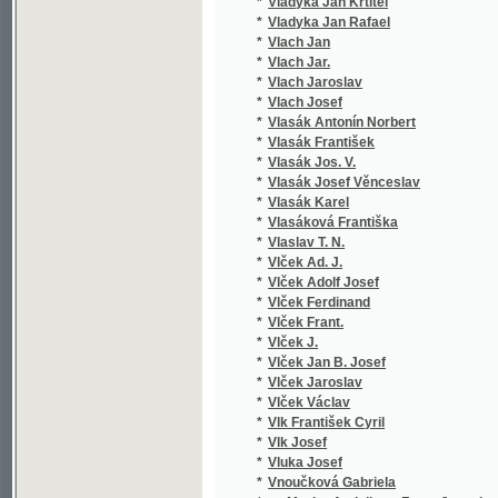
*
Vluka Josef
*
Vnoučková Gabriela
*
vo Mezler Andelberg Franz Joseph
*
Voborník Stanislav
*
Vocásek Josef
*
Vocel Alois
*
Vocel J. E.
*
Vocel J. Er.
*
Vocel Jan Erazim
*
Vocel Václav
*
Vočadlo Jan
*
Vodák Jindřich
*
Vodák Julius
*
Vodička Karel Štěpán
*
Vodnařík Eduard
*
Vodseďálek František
*
Vogel Hil.
*
Vogel J.
*
Vogel Karel
*
Vogel Petr
*
Vogel Samuel Gottlieb
*
Vogel Wilhelm
*
Vogl Joh. Nep.
*
Vogl Johann Nep.
*
Vognar Karel
*
Vogüé Eugene Melchior
*
Vohralík Fr.