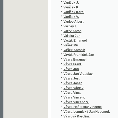
*
Vašek Antonín
*
Vavák František Jan
*
Vávra Emanuel
*
Vávra Frant.
*
Vávra Jan
*
Vávra Jan Vratislav
*
Vávra Jos.
*
Vávra Josef
*
Vávra Václav
*
Vávra Vinc.
*
Vávra Vincenc
*
Vávra Vincenc V.
*
Vávra-Haštalský Vincenc
*
Vávra-Lomnický Jan Nepomuk
*
Vávrová Karolina
*
Vavřinec z Březové
*
Vavřínek F.
*
Vazov Ivan
*
Vebersýk Václav
*
Večeř Antonín
*
Večeřa Josef
*
Végh Jan
*
Veisfeit L.
*
Veith Hieronymus
*
Veith Johann Emanuel
*
Vejdělek František
*
Vejdovský František