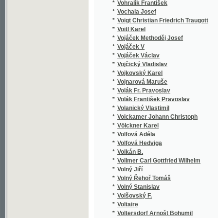
*
von Ammon
*
von Berchtold Leopold
*
von Biedenfeld Ferdinand
*
von Biela Wilhelm
*
von Böhtlingk Otto Nikolaus
*
von Braunau Franz
*
von Braunthal Braun
*
von Braunthal Carl Braun
*
von Braunthal Johann Karl
*
von Cochem Martin
*
von Corvin-Wiersbitzki Otto Julius Bernhard
*
von Deinhardstein Johann Ludwig
*
von der Passer Arnold
*
von Doss Adolf
*
von Dotzauer Richard Ritter
*
von Dragoni Rabenhorst Alfons
*
von Duncker Carl
*
von Düringsfeld Ida
*
von Eckartshausen Carl
*
von Ense Varnhagen
*
von Fallersleben Hoffmann
*
von Fehringer Michael
*
von Frimmel Theodor
*
von Führich Joseph
*
von Gaal Georg
*
von Gall Louise
*
von Gersdorf Wilhelmine