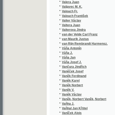
*
van Maurik Justus
*
van Rijn Rembrandt Harmensz.
*
Váňa Antonín
*
Váňa J.
*
Váňa Jan
*
Váňa Josef J.
*
Vančura Jindřich
*
Vaněček Josef
*
Vaněk Ferdinand
*
Vaněk Karel
*
Vaněk Norbert
*
Vaněk V.
*
Vaněk Václav
*
Vaněk, Norbert Vaněk, Norbert
*
Vaňha J.
*
Vaňhal Jan Křtitel
*
Vaníček Alois
*
Vaníček J.
*
Vaníček K.
*
Vaníček Karel
*
Vaníček V.
*
Vanloo Albert
*
Varney L.
*
Varry Anton
*
Vařeka Jan
*
Vašák Emanuel
*
Vašák Mir.