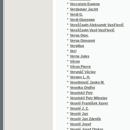
*
Veselinović Janko M.
*
Veselka Ondřej
*
Veselský Petr
*
Veselský Petr Miloslav
*
Veselý František Xaver
*
Veselý J. Z.
*
Veselý Jan
*
Veselý Jan Zdeněk
*
Veselý Josef
*
Veselý Josef Otakar
*
Veselý Richard
*
Veselý Václav
*
Vetter Benjamin
*
Vetti O. S.
*
Veverka Emilian
*
Veverka František Budislav
*
Veverka Josef
*
Veverka Václav
*
Veverka Vácslav
*
Vidimský D.
*
Vigneron A.
*
Vigouroux Fulcran
*
Vichterle František Jan
*
Viková - Kunětická B.
*
Viková-Kunětická Božena
*
Viktorin J. K.
*
Vilhelm Jindřich