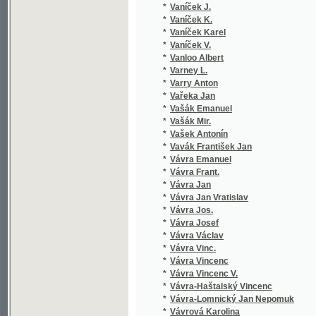
*
Vašek Antonín
*
Vavák František Jan
*
Vávra Emanuel
*
Vávra Frant.
*
Vávra Jan
*
Vávra Jan Vratislav
*
Vávra Jos.
*
Vávra Josef
*
Vávra Václav
*
Vávra Vinc.
*
Vávra Vincenc
*
Vávra Vincenc V.
*
Vávra-Haštalský Vincenc
*
Vávra-Lomnický Jan Nepomuk
*
Vávrová Karolina
*
Vavřinec z Březové
*
Vavřínek F.
*
Vazov Ivan
*
Vebersýk Václav
*
Večeř Antonín
*
Večeřa Josef
*
Végh Jan
*
Veisfeit L.
*
Veith Hieronymus
*
Veith Johann Emanuel
*
Vejdělek František
*
Vejdovský František