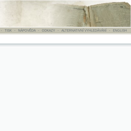
OVĚDA
-
ODKAZY
-
ALTERNATIVNÍ VYHLEDÁVÁNÍ
-
ENGLISH