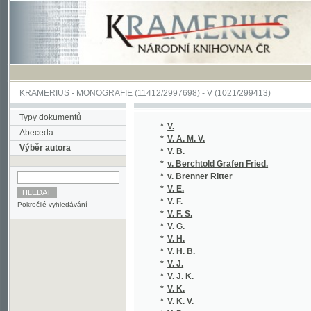
KRAMERIUS
-
MONOGRAFIE
(11412/2997698) -
V (1021/299413)
Typy dokumentů
*
V.
Abeceda
*
V. A. M. V.
Výběr autora
*
V. B.
*
v. Berchtold Grafen Fried.
*
v. Brenner Ritter
*
V. E.
*
V. F.
Pokročilé vyhledávání
*
V. F. S.
*
V. G.
*
V. H.
*
V. H. B.
*
V. J.
*
V. J. K.
*
V. K.
*
V. K. V.
*
V. P.
*
V. P.
*
V. S.