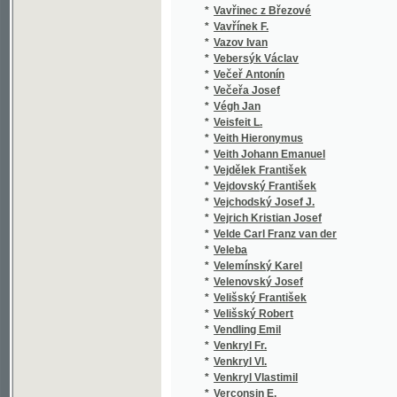
*
Vejchodský Josef J.
*
Vejrich Kristian Josef
*
Velde Carl Franz van der
*
Veleba
*
Velemínský Karel
*
Velenovský Josef
*
Velišský František
*
Velišský Robert
*
Vendling Emil
*
Venkryl Fr.
*
Venkryl Vl.
*
Venkryl Vlastimil
*
Verconsin E.
*
Verconsin Eugene
*
Verdaguer Jacint
*
Verdi G.
*
Verdi Giuseppe
*
Vereščagin Aleksandr Vasil'jevič
*
Vereščagin Vasil Vasil'jevič
*
Verga Giov.
*
Verga Giovanni
*
Vergilius
*
Veri
*
Verne Jules
*
Véron
*
Véron Pierre
*
Verunáč Václav
*
Verwey L. H.