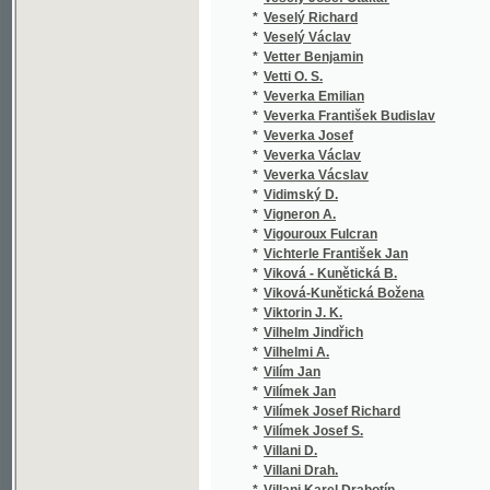
*
Vilhelmi A.
*
Vilím Jan
*
Vilímek Jan
*
Vilímek Josef Richard
*
Vilímek Josef S.
*
Villani D.
*
Villani Drah.
*
Villani Karel Drahotín
*
Villemont E.
*
Vinařický Karel Alois
*
Vinařovský
*
Vinc. v. Krombholz Jul.
*
Vinklář František Boh.
*
Vinkler František
*
Vínohorský Josef
*
Vinopal Antonín
*
Vintíř Josef
*
Viola z Prácheňska
*
Viršink Leopold František
*
Višický Antonín
*
Viták Ant. Konst.
*
Víták Antonín K.
*
Viták Antonín Konstantin
*
Vitásek J. Eraz.
*
Vitásek Jindřich Erazim
*
Vitásek Vojta
*
Vítek Eugen