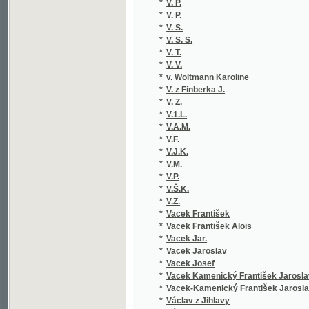
*
V. S. S.
*
V. T.
*
V. V.
*
v. Woltmann Karoline
*
V. z Finberka J.
*
V. Z.
*
V.1.L.
*
V.A.M.
*
V.F.
*
V.J.K.
*
V.M.
*
V.P.
*
V.Š.K.
*
V.Z.
*
Vacek František
*
Vacek František Alois
*
Vacek Jar.
*
Vacek Jaroslav
*
Vacek Josef
*
Vacek Kamenický František Jaroslav
*
Vacek-Kamenický František Jaroslav
*
Václav z Jihlavy
*
Václavek M.
*
Václavek Mat.
*
Václavek Matouš
*
Václavíček Václav Vilém
*
Václavík Fran.