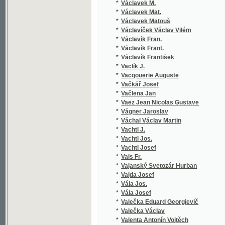
*
Václavík Frant.
*
Václavík František
*
Vaclík J.
*
Vacqouerie Auguste
*
Vačkář Josef
*
Vačlena Jan
*
Vaez Jean Nicolas Gustave
*
Vágner Jaroslav
*
Váchal Václav Martin
*
Vachtl J.
*
Vachtl Jos.
*
Vachtl Josef
*
Vais Fr.
*
Vajanský Svetozár Hurban
*
Vajda Josef
*
Vála Jos.
*
Vála Josef
*
Valečka Eduard Georgievič
*
Valečka Václav
*
Valenta Antonín Vojtěch
*
Valera Juan
*
Valjavec M. K.
*
Valouch Fr.
*
Valouch František
*
Valter Václav
*
Valtera Juan
*
Valterova Jindra
*
van der Velde Carl Franz