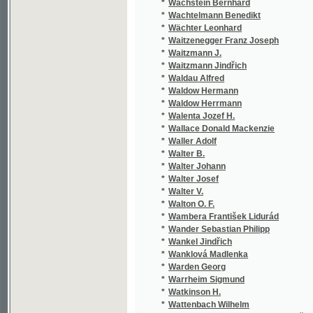
*
Waitzenegger Franz Joseph
*
Waitzmann J.
*
Waitzmann Jindřich
*
Waldau Alfred
*
Waldow Hermann
*
Waldow Herrmann
*
Walenta Jozef H.
*
Wallace Donald Mackenzie
*
Waller Adolf
*
Walter B.
*
Walter Johann
*
Walter Josef
*
Walter V.
*
Walton O. F.
*
Wambera František Lidurád
*
Wander Sebastian Philipp
*
Wankel Jindřich
*
Wanklová Madlenka
*
Warden Georg
*
Warrheim Sigmund
*
Watkinson H.
*
Wattenbach Wilhelm
*
Watterich z Watterichsburgu Bedřich Karel
*
Wattolik František
*
Wattolik Franz
*
Wáwra J.
*
Wáwra Jan