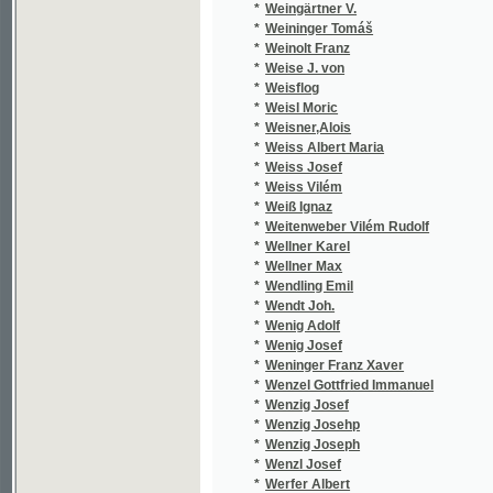
*
Weiss Josef
*
Weiss Vilém
*
Weiß Ignaz
*
Weitenweber Vilém Rudolf
*
Wellner Karel
*
Wellner Max
*
Wendling Emil
*
Wendt Joh.
*
Wenig Adolf
*
Wenig Josef
*
Weninger Franz Xaver
*
Wenzel Gottfried Immanuel
*
Wenzig Josef
*
Wenzig Josehp
*
Wenzig Joseph
*
Wenzl Josef
*
Werfer Albert
*
Werner Franz A.
*
Werner Leopold
*
Wernhard Josef
*
Werniš Jaroslav
*
Wěrný Činorád
*
Werth Leonore
*
Weselský P. M.
*
Weselský Petr Mil.
*
Weselý Fr.
*
Wessel Erik