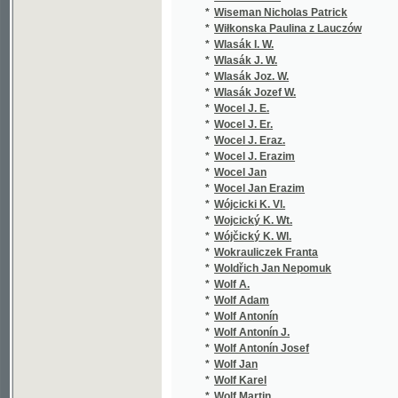
*
Wokrauliczek Franta
*
Woldřich Jan Nepomuk
*
Wolf A.
*
Wolf Adam
*
Wolf Antonín
*
Wolf Antonín J.
*
Wolf Antonín Josef
*
Wolf Jan
*
Wolf Karel
*
Wolf Martin
*
Wolf Pius Alexsander
*
Wolkan Rudolf
*
Wolski Władzmierz
*
Woltmann
*
Wondráczek Emanuel
*
Wood H. F.
*
Worel Josef Oskar
*
Wo-t Hynek Jindřich
*
Wrťátko Jar. Ant.
*
Wunsch Hugon Václav
*
Wünsch Jos.
*
Wünsch Josef
*
Wünsch Vilém
*
Wunš Rudolf
*
Würbs Karel
*
Würfel Adolf
*
Wurzbach