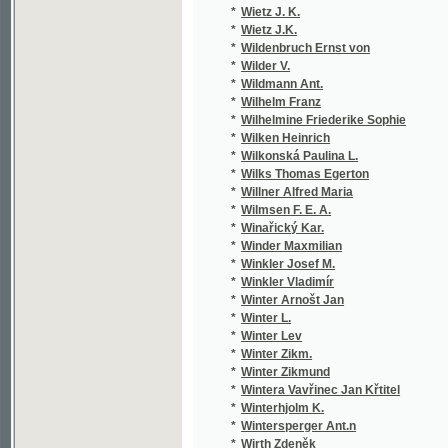
*
Winařický Kar.
*
Winder Maxmilian
*
Winkler Josef M.
*
Winkler Vladimír
*
Winter Arnošt Jan
*
Winter L.
*
Winter Lev
*
Winter Zikm.
*
Winter Zikmund
*
Wintera Vavřinec Jan Křtitel
*
Winterhjolm K.
*
Wintersperger Ant.n
*
Wirth Zdeněk
*
Wiseman Nicholas Patrick
*
Wiłkonska Paulina z Lauczów
*
Wlasák I. W.
*
Wlasák J. W.
*
Wlasák Joz. W.
*
Wlasák Jozef W.
*
Wocel J. E.
*
Wocel J. Er.
*
Wocel J. Eraz.
*
Wocel J. Erazim
*
Wocel Jan
*
Wocel Jan Erazim
*
Wójcicki K. Vl.
*
Wojcický K. Wt.
*
Wójčický K. Wl.