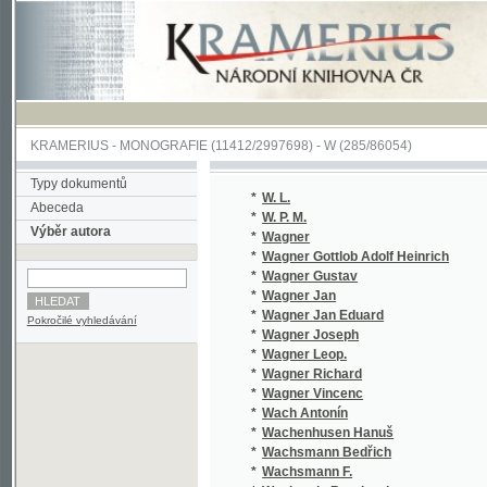
KRAMERIUS
-
MONOGRAFIE
(11412/2997698) -
W (285/86054)
Typy dokumentů
*
W. L.
Abeceda
*
W. P. M.
Výběr autora
*
Wagner
*
Wagner Gottlob Adolf Heinrich
*
Wagner Gustav
*
Wagner Jan
*
Wagner Jan Eduard
Pokročilé vyhledávání
*
Wagner Joseph
*
Wagner Leop.
*
Wagner Richard
*
Wagner Vincenc
*
Wach Antonín
*
Wachenhusen Hanuš
*
Wachsmann Bedřich
*
Wachsmann F.
*
Wachstein Bernhard
*
Wachtelmann Benedikt
*
Wächter Leonhard