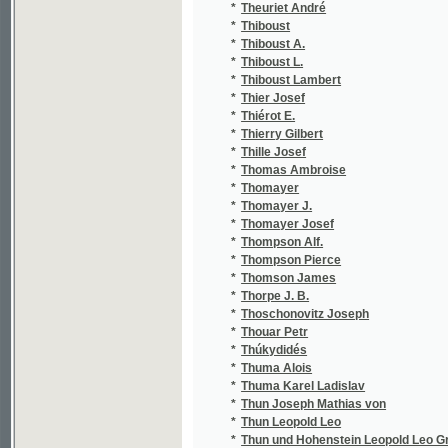
*
Thille Josef
*
Thomas Ambroise
*
Thomayer
*
Thomayer J.
*
Thomayer Josef
*
Thompson Alf.
*
Thompson Pierce
*
Thomson James
*
Thorpe J. B.
*
Thoschonovitz Joseph
*
Thouar Petr
*
Thúkydidés
*
Thuma Alois
*
Thuma Karel Ladislav
*
Thun Joseph Mathias von
*
Thun Leopold Leo
*
Thun und Hohenstein Leopold Leo Graf von
*
Thun-Hohenstein Leopold Leo von
*
Thys Augustin Pierre Joseph
*
Tiapal Bohumil
*
Tieck Ludwig
*
Tiedemann Oswald
*
Tiedge Christoph August
*
Tieftrunk Karel
*
Tietz
*
Tichý J.
*
Tichý Jan