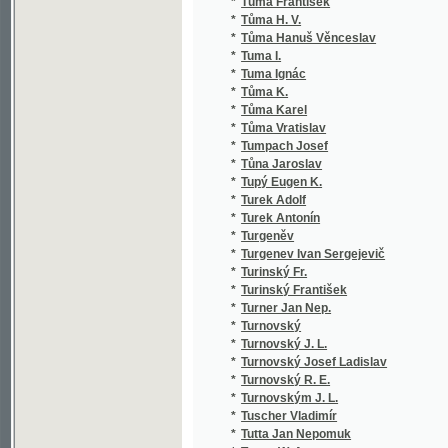
*
Tuscher Vladimír
*
Tutta Jan Nepomuk
*
Tuwar W. A.
*
Tvarůžek Lad.
*
Tvrdík Josef Jeronym
*
Tvrdý Jaroslav
*
Twain Mark
*
Tykač Jan
*
Tyl František
*
Tyl J. K.
*
Tyl J. Kaj.
*
Tyl Jos. K.
*
Tyl Jos. Kaj.
*
Týl Jos. Kaj.
*
Tyl Josef Kajetán
*
Tyl Otakar
*
Týle František
*
Tylor Edward Burnett
*
Týn Emanuel
*
Tyrš Miroslav
*
Tyršová Renata
*
Tyršová Renáta
*
Tysovský Karel
*
Tyšler Bohd. L.