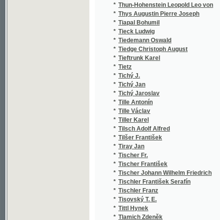
*
Tichý Jaroslav
*
Tille Antonín
*
Tille Václav
*
Tiller Karel
*
Tilsch Adolf Alfred
*
Tilšer František
*
Tiray Jan
*
Tischer Fr.
*
Tischer František
*
Tischer Johann Wilhelm Friedrich
*
Tischler František Serafín
*
Tischler Franz
*
Tisovský T. E.
*
Tittl Hynek
*
Tlamich Zdeněk
*
Tobiášek Jan
*
Tobolecký F. G.
*
Tobolka Zdeněk Václav
*
Tocl Frant.
*
Toel zu Aurich Aurich
*
Tögl Martin Albert
*
Toché Raoul
*
Told Franz Xaver
*
Tolman Liborin
*
Tolstoj Lev N.
*
Tolstoj Lev Nikolajevič
*
Toman Hugo