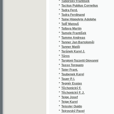
*
Tadra Ferdinand
*
Taine Hippolyte Adolphe
*
Talíř Matouš
*
Tallaya Martin
*
Tamele František
*
Tamme Andreas
*
Tanner Jan Bartoloměj
*
Tanner Matěj
*
Taránek Karel J.
*
Táres
*
Targioni-Tozzetti Giovanni
*
Tasso Torquato
*
Tater Frant.
*
Taubenek Karel
*
Tauer P. I.
*
Tegnér Esaias
*
Těchonický F.
*
Těchonický F. J.
*
Teige Josef
*
Teige Karel
*
Teissler Quido
*
Tejrovský Pavel
*
Tempský František
*
Tennyson Alfred Tennyson
*
Teresa Jadwiga
*
Tesař František
*
Tesař Ft.