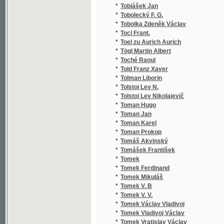
*
Toman Jan
*
Toman Karel
*
Toman Prokop
*
Tomáš Akvinský
*
Tomášek František
*
Tomek
*
Tomek Ferdinand
*
Tomek Mikuláš
*
Tomek V. B
*
Tomek V. V.
*
Tomek Václav Vladivoj
*
Tomek Vladivoj Václav
*
Tomek Vratislav Václav
*
Tomek Wácslaw Wladiwoj
*
Tomeš Jan
*
Tomić Josip Eugen
*
Tomíček J. Sl.
*
Tomíček Jan Slavomír
*
Tomjček V.
*
Tomjčka J. Slaw.
*
Tomsa Antonín
*
Tomsa B.
*
Tomsa F. B.
*
Tomsa Fr. B.
*
Tomsa Frantissek Bohumil
*
Tomsa František Bohum.
*
Tomsa František Bohumil
*
Tomsa František Jan