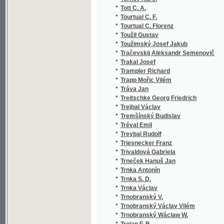
*
Trneček Hanuš Jan
*
Trnka Antonín
*
Trnka S. D.
*
Trnka Václav
*
Trnobranský V.
*
Trnobranský Václav Vilém
*
Trnobranský Wáclaw W.
*
Trojan F. B.
*
Trojan Fr. B.
*
Trojan František Břetislav
*
Trojan J.
*
Trokan Jan
*
Trommsdorff J. V. Dr.
*
Truhelka Antonín Věnceslav
*
Truhlář Antonín
*
Truhlář J.
*
Truhlář Josef
*
Třanovský Jiří
*
Třebický Jan
*
Třebícký Jan
*
Třebický Josef
*
Třebovský J.
*
Třemšínský Budislav
*
Třeštík Jan
*
Tschertner K.
*
Tuček J.
*
Tuček J. V.