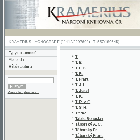
KRAMERIUS
-
MONOGRAFIE
(11412/2997698) -
T (557/180545)
Typy dokumentů
*
T.
Abeceda
*
T. E.
Výběr autora
*
T. F. B.
*
T. Fr.
*
T. Frant.
*
T. J. L.
*
T. Josef
Pokročilé vyhledávání
*
T. K.
*
T. R. v. G
*
T. S. H.
*
T***ka.
*
Tablic Bohuslav
*
Táborský A. C.
*
Táborský Fr.
*
Táborský Frant.
*
Táborský František
*
Tacitus Publius Cornelius
*
Tadra Ferd.