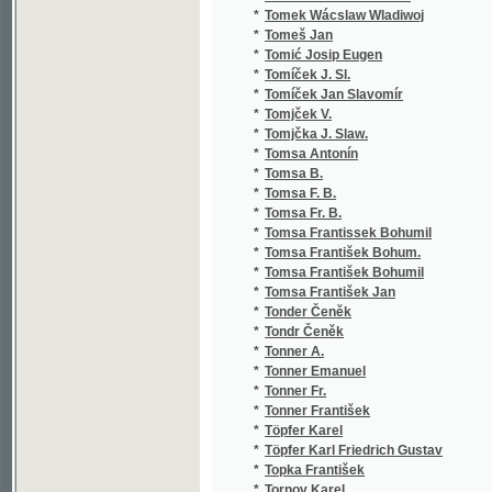
*
Tonder Čeněk
*
Tondr Čeněk
*
Tonner A.
*
Tonner Emanuel
*
Tonner Fr.
*
Tonner František
*
Töpfer Karel
*
Töpfer Karl Friedrich Gustav
*
Topka František
*
Tornov Karel
*
Tott C. A.
*
Tourtual C. F.
*
Tourtual C. Florenz
*
Toužil Gustav
*
Toužimský Josef Jakub
*
Tračevskij Aleksandr Semenovič
*
Trakal Josef
*
Trampler Richard
*
Trapp Mořic Vilém
*
Tráva Jan
*
Treitschke Georg Friedrich
*
Trejbal Václav
*
Tremšínský Budislav
*
Tréval Emil
*
Treybal Rudolf
*
Triesnecker Franz
*
Trivaldová Gabriela