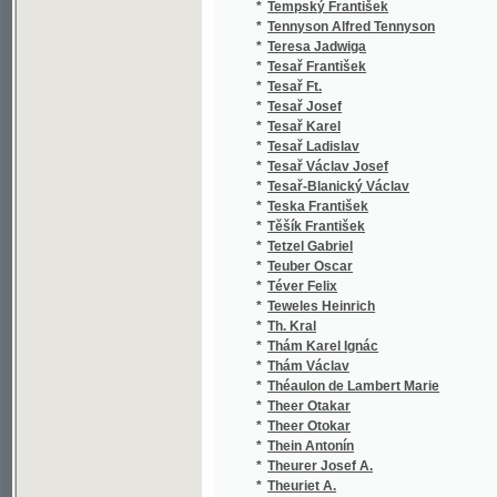
*
Tesař Josef
*
Tesař Karel
*
Tesař Ladislav
*
Tesař Václav Josef
*
Tesař-Blanický Václav
*
Teska František
*
Těšík František
*
Tetzel Gabriel
*
Teuber Oscar
*
Téver Felix
*
Teweles Heinrich
*
Th. Kral
*
Thám Karel Ignác
*
Thám Václav
*
Théaulon de Lambert Marie
*
Theer Otakar
*
Theer Otokar
*
Thein Antonín
*
Theurer Josef A.
*
Theuriet A.
*
Theuriet André
*
Thiboust
*
Thiboust A.
*
Thiboust L.
*
Thiboust Lambert
*
Thier Josef
*
Thiérot E.
*
Thierry Gilbert