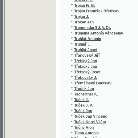
*
Tuček Jan
*
Tuček Jan Vincenc
*
Tuček Karel Vilém
*
Tučný Alois
*
Tůma Antonín
*
Tůma František
*
Tůma H. V.
*
Tůma Hanuš Věnceslav
*
Tuma I.
*
Tuma Ignác
*
Tůma K.
*
Tůma Karel
*
Tůma Vratislav
*
Tumpach Josef
*
Tůna Jaroslav
*
Tupý Eugen K.
*
Turek Adolf
*
Turek Antonín
*
Turgeněv
*
Turgenev Ivan Sergejevič
*
Turinský Fr.
*
Turinský František
*
Turner Jan Nep.
*
Turnovský
*
Turnovský J. L.
*
Turnovský Josef Ladislav
*
Turnovský R. E.
*
Turnovským J. L.