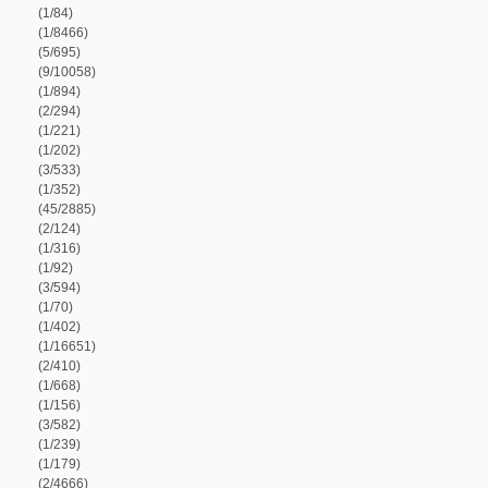
1/316)
1/92)
3/594)
1/70)
1/402)
1/16651)
2/410)
1/668)
1/156)
3/582)
1/239)
1/179)
2/4666)
1/92)
1/228)
1/250)
1/250)
1/235)
1/18)
5/17777)
1/16651)
1/339)
1/158)
8/1990)
1/185)
2/286)
1/408)
1/292)