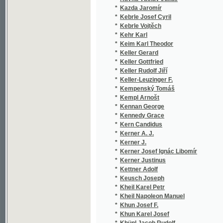
*
Kerner Justinus
(
*
Kettner Adolf
(
*
Keusch Joseph
(
*
Kheil Karel Petr
(
*
Kheil Napoleon Manuel
(
*
Khun Josef F.
(
*
Khun Karel Josef
(
*
Khünl Jacob Rudolf
(
*
Kielland Alexander Lange
(
*
Kienberger Vilém
(
*
Kienzl Wilhelm
(
*
Kilzer Wilhelm
(
*
Kinau Arnold
(
*
Kind Friedrich
(
*
Kinderfreund Karel Josef
(
*
Kindl
(
*
Kindl Jindřich
(
*
Kindl Karel
(
*
Kingsley Charles
(
*
Kinreich Franz Xaver
(
*
Kinzel J. H.
(
*
Kirchner Johann Friedrich
(
*
Kirschner Ed.
(
*
Kisfaludy Károly
(
*
Kittl Maria Gabriela
(
*
Kl. Fr.
(
*
Klaar Alfred
(