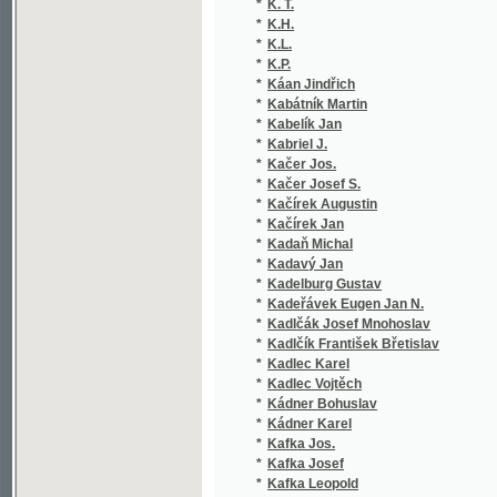
*
K.P.
(
*
Káan Jindřich
(
*
Kabátník Martin
(
*
Kabelík Jan
(
*
Kabriel J.
(
*
Kačer Jos.
(
*
Kačer Josef S.
(
*
Kačírek Augustin
(
*
Kačírek Jan
(
*
Kadaň Michal
(
*
Kadavý Jan
(
*
Kadelburg Gustav
(
*
Kadeřávek Eugen Jan N.
(
*
Kadlčák Josef Mnohoslav
(
*
Kadlčík František Břetislav
(
*
Kadlec Karel
(
*
Kadlec Vojtěch
(
*
Kádner Bohuslav
(
*
Kádner Karel
(
*
Kafka Jos.
(
*
Kafka Josef
(
*
Kafka Leopold
(
*
Kaftan Jan
(
*
Kahlert Carl Wilhelm
(
*
Kahlík František
(
*
Kahlík Isidor
(
*
Kahliková L.
(