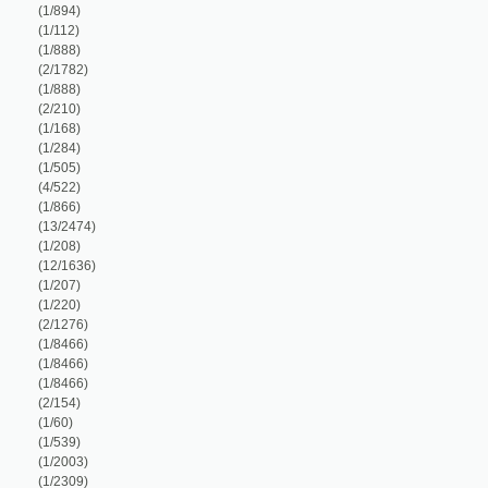
1/866)
13/2474)
1/208)
12/1636)
1/207)
1/220)
2/1276)
1/8466)
1/8466)
1/8466)
2/154)
1/60)
1/539)
1/2003)
1/2309)
1/84)
1/8466)
5/695)
9/10058)
1/894)
2/294)
1/221)
1/202)
3/533)
1/352)
45/2885)
2/124)