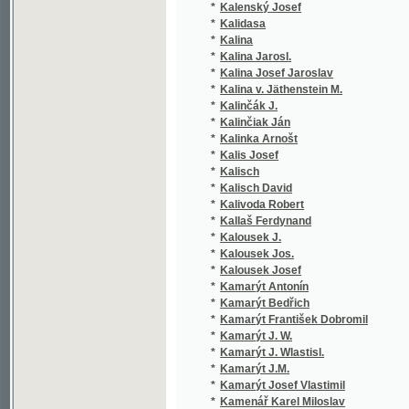
*
Kalinka Arnošt
(
*
Kalis Josef
(
*
Kalisch
(
*
Kalisch David
(
*
Kalivoda Robert
(
*
Kallaš Ferdynand
(
*
Kalousek J.
(
*
Kalousek Jos.
(
*
Kalousek Josef
(
*
Kamarýt Antonín
(
*
Kamarýt Bedřich
(
*
Kamarýt František Dobromil
(
*
Kamarýt J. W.
(
*
Kamarýt J. Wlastisl.
(
*
Kamarýt J.M.
(
*
Kamarýt Josef Vlastimil
(
*
Kamenář Karel Miloslav
(
*
Kamenický Fr. J.
(
*
Kamenický František Jaroslav
(
*
Kamenický J. W.
(
*
Kamenický Jarosl.
(
*
Kamenický Jaroslaw
(
*
Kamenický St.
(
*
Kameníček Frant.
(
*
Kameníček František
(
*
Kameš Vojtěch
(
*
Kamínek Karel
(