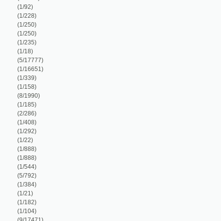
1/22)
1/888)
1/888)
1/544)
5/792)
1/384)
1/21)
1/182)
1/104)
9/17471)
1/16651)
1/90)
1/235)
1/352)
1/770)
1/248)
2/518)
1/74)
1/1283)
4/1363)
1/385)
2/590)
1/93)
1/512)
1/878)
1/894)
1/322)