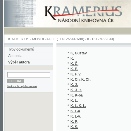
KRAMERIUS
-
MONOGRAFIE
(11412/2997698) -
K (1617/455199)
Typy dokumentů
*
K, Gustav
(
Abeceda
*
K.
(
Výběr autora
*
K. Č.
(
*
K. E.
(
*
K. F. V.
(
*
K. Ch. K. Ch.
(
*
K. J.
(
Pokročilé vyhledávání
*
K. J...s
(
*
K. K-ba
(
*
K. L.
(
*
K. L. K. L.
(
*
K. L-a
(
*
K. L-y.
(
*
K. P.
(
*
K. S.
(
*
K. T.
(
*
K.H.
(
*
K.L.
(