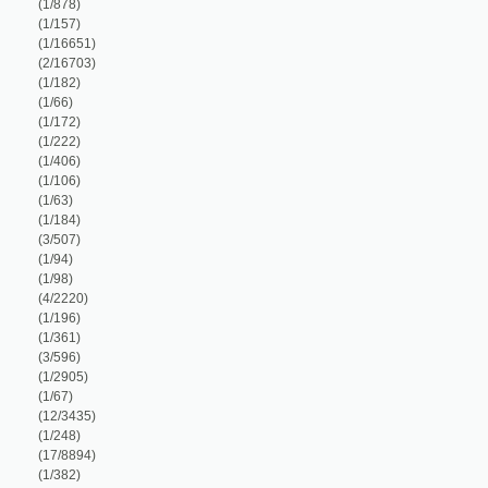
2/16703)
1/182)
1/66)
1/172)
1/222)
1/406)
1/106)
1/63)
1/184)
3/507)
1/94)
1/98)
4/2220)
1/196)
1/361)
3/596)
1/2905)
1/67)
12/3435)
1/248)
17/8894)
1/382)
3/76)
1/16)
1/222)
1/145)
1/222)