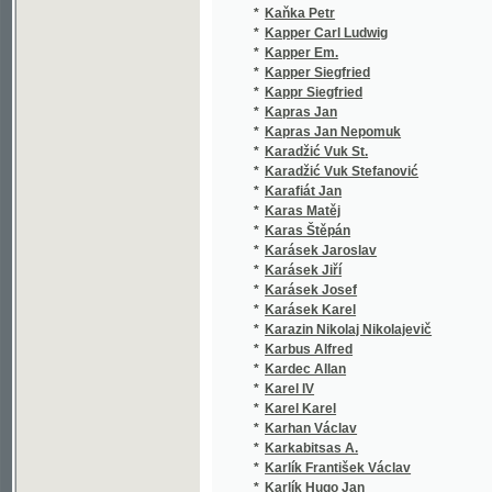
*
Karásek Jaroslav
(
*
Karásek Jiří
(
*
Karásek Josef
(
*
Karásek Karel
(
*
Karazin Nikolaj Nikolajevič
(
*
Karbus Alfred
(
*
Kardec Allan
(
*
Karel IV
(
*
Karel Karel
(
*
Karhan Václav
(
*
Karkabitsas A.
(
*
Karlík František Václav
(
*
Karlík Hugo Jan
(
*
Karmín Jiří
(
*
Karták Josef
(
*
Kasal Edv.
(
*
Kasal Edvard
(
*
Kastner Edvard
(
*
Kaška Antonín
(
*
Kaška Jan
(
*
Kaška Zbraslavský Jan
(
*
Kašpar Ján Dominik
(
*
Kašpar Jan Nepomuk
(
*
Kašpar Ludvík Bohumil
(
*
Katz Herrmann
(
*
Katzer Friedrich
(
*
Kaubek Arnošt
(
*
Kauble Josef Fr.
(