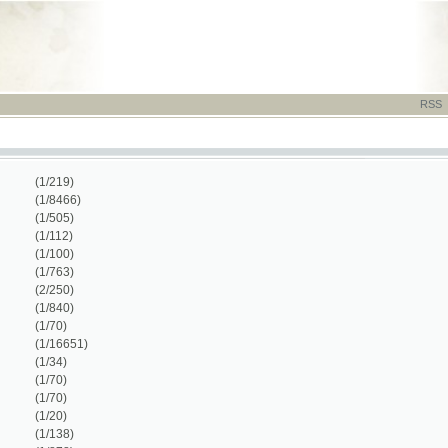
RSS
-
TISK
-
NÁP
1/219)
1/8466)
1/505)
1/112)
1/100)
1/763)
2/250)
1/840)
1/70)
1/16651)
1/34)
1/70)
1/70)
1/20)
1/138)
1/878)
1/157)
1/16651)