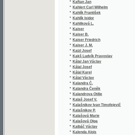
*
Kaiser
(
*
Kaiser B.
(
*
Kaiser Friedrich
(
*
Kaiser J. M.
(
*
Kaizl Josef
(
*
Kakš Ludvík Pravoslav
(
*
Kálal Jan Václav
(
*
Kálal Josef
(
*
Kálal Karel
(
*
Kálal Václav
(
*
Kalandra Č.
(
*
Kalandra Čeněk
(
*
Kalandrova Otilie
(
*
Kalaš Josef V.
(
*
Kalašnikov Ivan Timofejevič
(
*
Kalašnikov P.
(
*
Kalašová Marie
(
*
Kalašová Olga
(
*
Kalbáč Václav
(
*
Kalenda Alois
(
*
Kalenský Josef
(
*
Kalidasa
(
*
Kalina
(
*
Kalina Jarosl.
(
*
Kalina Josef Jaroslav
(
*
Kalina v. Jäthenstein M.
(
*
Kalinčák J.
(
*
Kalinčiak Ján
(