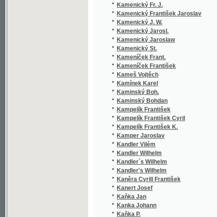
*
Kaminský Boh.
(
*
Kaminský Bohdan
(
*
Kampelík František
(
*
Kampelík František Cyril
(
*
Kampelík František K.
(
*
Kamper Jaroslav
(
*
Kandler Vilém
(
*
Kandler Wilhelm
(
*
Kandler´s Wilhelm
(
*
Kandler's Wilhelm
(
*
Kaněra Cyrill František
(
*
Kanert Josef
(
*
Kaňka Jan
(
*
Kanka Johann
(
*
Kaňka P.
(
*
Kaňka Petr
(
*
Kapper Carl Ludwig
(
*
Kapper Em.
(
*
Kapper Siegfried
(
*
Kappr Siegfried
(
*
Kapras Jan
(
*
Kapras Jan Nepomuk
(
*
Karadžić Vuk St.
(
*
Karadžić Vuk Stefanović
(
*
Karafiát Jan
(
*
Karas Matěj
(
*
Karas Štěpán
(