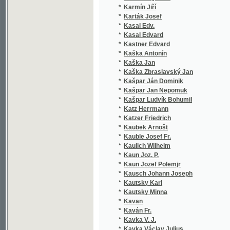
*
Kaulich Wilhelm
(
*
Kaun Joz. P.
(
*
Kaun Jozef Polemjr
(
*
Kausch Johann Joseph
(
*
Kautsky Karl
(
*
Kautsky Minna
(
*
Kavan
(
*
Kaván Fr.
(
*
Kavka V. J.
(
*
Kavka Václav Julius
(
*
Kazda Jaromír
(
*
Kebrle Josef Cyril
(
*
Kebrle Vojtěch
(
*
Kehr Karl
(
*
Keim Karl Theodor
(
*
Keller Gerard
(
*
Keller Gottfried
(
*
Keller Rudolf Jiří
(
*
Keller-Leuzinger F.
(
*
Kempenský Tomáš
(
*
Kempl Arnošt
(
*
Kennan George
(
*
Kennedy Grace
(
*
Kern Candidus
(
*
Kerner A. J.
(
*
Kerner J.
(
*
Kerner Josef Ignác Libomír
(