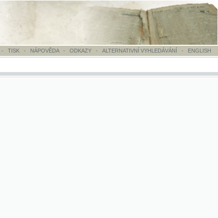
OVĚDA
-
ODKAZY
-
ALTERNATIVNÍ VYHLEDÁVÁNÍ
-
ENGLISH