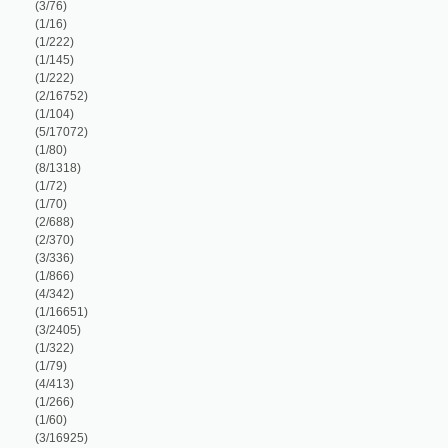
2/16752)
1/104)
5/17072)
1/80)
8/1318)
1/72)
1/70)
2/688)
2/370)
3/336)
1/866)
4/342)
1/16651)
3/2405)
1/322)
1/79)
4/413)
1/266)
1/60)
3/16925)
2/39)
3/361)
1/1018)
1/894)
4/925)
1/119)
1/400)
3/276)