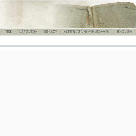
OVĚDA
-
ODKAZY
-
ALTERNATIVNÍ VYHLEDÁVÁNÍ
-
ENGLISH