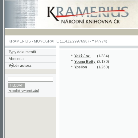
KRAMERIUS
-
MONOGRAFIE
(11412/2997698) -
Y (4/774)
Typy dokumentů
*
Yakž Joz.
(1/384)
Abeceda
*
Young Betty
(2/130)
Výběr autora
*
Ypsilon
(1/260)
Pokročilé vyhledávání