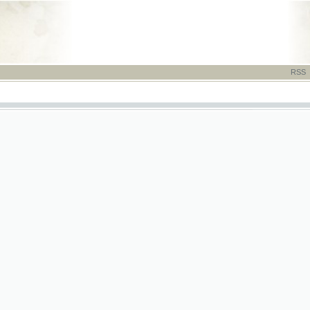
RSS
-
TISK
-
NÁP