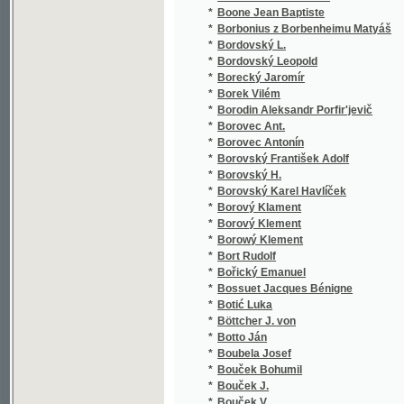
*
Bozděch Emanuel
*
Božislawa
*
Brabec Adolf
*
Brabec Julius
*
Brabec Václav
*
Brábek František
*
Brablec Jan
*
Bracciolini Poggio
*
Bradáč Vinc.
*
Bradáč Vincenc
*
Braddon Mary Eliz
*
Bradl V.
*
Bradl Vincenc
*
Bradský Václav Theodor
*
Bráf Albín
*
Brachelli Hugo Franz
*
Brachtl Julius Edvard
*
Brachvogel Albert Emil
*
Brand Bernard Maxmilian
*
Brand Jakob
*
Brandeis H.
*
Brandeis Jan Adolf
*
Brandeis Richard
*
Brandejs Bedřich
*
Brandl Jan
*
Brandl Johann
*
Brandl Vinc.