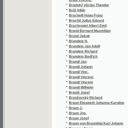
*
Brenner Ritter v. Felsach Jos.
*
Brenner V.
*
Brentano Clemens
*
Bresil Jules
*
Bretfeld-Chlumczansky Franz Josef Freiher
*
Bretholz Bertold
*
Brightwen Elisabeth
*
Brisebarea
*
Brodský Boh.
*
Brodský Bohumil
*
Bródy Sándor
*
Brofferlo Aug.
*
Bronner Benno
*
Brooks Kendall
*
Brosch Josef
*
Brosius zu Steinfurt Th. M.
*
Broughton Rhoda
*
Brousek Erazím
*
Brown
*
Brož J.
*
Brož Josef
*
Brož Václav
*
Brožek Drahoslav
*
Brožík Václav
*
Brožovský J.
*
Brtnický F.D.
*
Brtnický L.