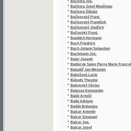
*
Bačkovský Frant.
*
Bačkovský František
*
Bačkovský Jindřich
*
Bačovský Frant.
*
Baeblich Hermann
*
Bach Friedrich
*
Bach Johann Sebastian
*
Bachmann Jos.
*
Baier Joseph
*
Baillot de Sales Pierre Marie François
*
Bakalář Jan Miroslav
*
Bakešová Lucie
*
Bákody Theodor
*
Bakovský Václav
*
Balassa Konstantin
*
Balát Arnošt
*
Balbi Adriano
*
Balbín Bohuslav
*
Balcar Antonín
*
Balcar Emanuel
*
Balcar Jos.
*
Balcar Josef
*
Balcárek Aleš Sl.
*
Balcárek Sl. P.
*
Balda Josef
*
Baldessari Plumlovská Vojtěška
*
Balfour-Stewart