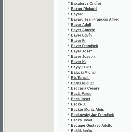
*
Bayly Lewis
*
Bałucki Michał
*
Bb. Terezie
*
Bebel August
*
Beccaria Cesare
*
Becić Ferdo
*
Beck Josef
*
Becke J.
*
Becker Moritz Alois
*
Beckovský Jan František
*
Becks Josef
*
Bécquer Gustavo Adolfo
*
Bečák Ignác
*
Bečák Tomáš
*
Bednář František
*
Bednář Josef
*
Beer Jakub
*
Beethoven Ludwig van
*
Bechstein Ludwig
*
Beichel J. B.
*
Belinskij Vissarion Grigor'jevič
*
Bell Bunce Olivier
*
Bella J. B.
*
Bellamy Edward
*
Bellini Vincenzo
*
Bellinus Jan
*
Bellmann Karel
*
Bělohoubek Antonín