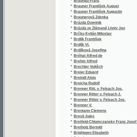
*
Brtník A.
*
Brtník Ant.
*
Brüll Ignaz
*
Brunclík Josef
*
Brunetti A.
*
Brunotte Eduard Julius
*
Brunswick Adam
*
Brůžek Alois
*
Brychta Antonín
*
Brynych Edvard Jan Nepomucký
*
Brzobohatý Fr.
*
Brzobohatý František
*
Březan Václav
*
Březanovský Jaromír
*
Březina Jiljí
*
Březina Josef
*
Březina Otokar
*
Březnovský Jan
*
Bříza Jar.
*
Bubák František
*
Bube Adolf
*
Bubeníček Jindřich
*
Bubník Karel
*
Bucek J. L.
*
Bucek J. Lev
*
Buckle Henry Thomas
*
Buddeus Thomas
*
Budečský L.