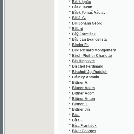
*
Blackmore R. D.
*
Blackwell Elizabeth
*
Bláha Arnošt
*
Bláha Joz.
*
Blahoslav Jan
*
Blahouš Vincenc
*
Blache
*
Blaikie W. G.
*
Blan E.
*
Blanický Ferdinand
*
Blanický Z.
*
Blatchford Robert
*
Blau Edouard
*
Blažejová Hana
*
Blažek František
*
Blažek František Saleský
*
Blažek Jan
*
Blažek Matyáš
*
Blažek Michal
*
Blažek Patrik
*
Blecha Dominik
*
Blodek Vilém
*
Bloch Mořic
*
Blokša Jan
*
Bloman Karel
*
Blotz J. F.
*
Blum Ernest