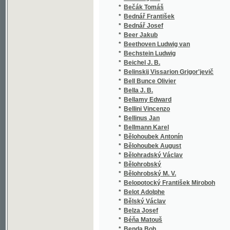
*
Bělohoubek August
*
Bělohradský Václav
*
Bělohrobský
*
Bělohrobský M. V.
*
Belopotocký František Miroboh
*
Belot Adolphe
*
Bělský Václav
*
Belza Josef
*
Béňa Matouš
*
Benda Boh.
*
Benda František
*
Benda K.
*
Bendel Č.
*
Bendl Karel
*
Bendl Stránický Václav Čeněk
*
Benedikt z Nudožer Vavřinec
*
Benedix R.
*
Benedix Roderich
*
Beneš Bedřich
*
Beneš Bohuslav
*
Beneš František
*
Beneš František Xaver
*
Beneš Jos.
*
Beneš Josef
*
Beneš Malostranský Emanuel
*
Beneš Šumavský Václav
*
Beneš Třebízský Václav