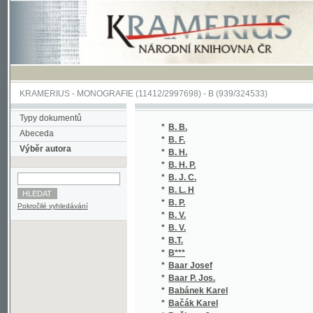
KRAMERIUS
-
MONOGRAFIE
(11412/2997698) -
B (939/324533)
Typy dokumentů
*
B. B.
Abeceda
*
B. F.
Výběr autora
*
B. H.
*
B. H. P.
*
B. J. C.
*
B. L. H
*
B. P.
Pokročilé vyhledávání
*
B. V.
*
B. V.
*
B.T.
*
B***
*
Baar Josef
*
Baar P. Jos.
*
Babánek Karel
*
Bačák Karel
*
Bačkora Jos.
*
Bačkora Josef Množislav
*
Bačkora Štěpán