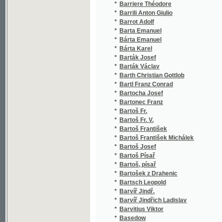
*
Barth Christian Gottlob
*
Bartl Franz Conrad
*
Bartocha Josef
*
Bartonec Franz
*
Bartoš Fr.
*
Bartoš Fr. V.
*
Bartoš František
*
Bartoš František Michálek
*
Bartoš Josef
*
Bartoš Písař
*
Bartoš, písař
*
Bartošek z Drahenic
*
Bartsch Leopold
*
Barvíř Jindř.
*
Barvíř Jindřich Ladislav
*
Barvitius Viktor
*
Basedow
*
Basch Jaromír
*
Basl Josef
*
Baštář Josef
*
Baštecký Bohumil Ivan
*
Baštecký Josef
*
Baštová Josefina
*
Baťová Gabriela
*
Bauberger Wilhelm
*
Baudelaire Charles
*
Bauer František