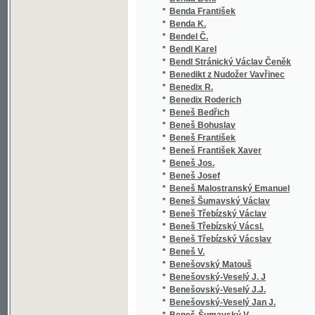
*
Beneš Třebízský Vácsl.
*
Beneš Třebízský Vácslav
*
Beneš V.
*
Benešovský Matouš
*
Benešovský-Veselý J. J
*
Benešovský-Veselý J.J.
*
Benešovský-Veselý Jan J.
*
Beneš-Šumavský V.
*
Benett H. M.
*
Beníšek Vojtěch
*
Benoni Karol
*
Benýšek Lad.
*
Benýšek Ladislav
*
Beran J.
*
Beran Jos.
*
Beran Josef
*
Beran Novopacký Jos.
*
Beran Štěpán
*
Beránek Jindřich
*
Beránek Julius
*
Beránek Pantaleon
*
Beránek Václav
*
Beranek Viktor
*
Berczik Árpád
*
Bergamo Caetano Maria da
*
Bergen
*
Berger Alex