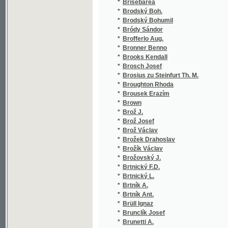
*
Budějovický Vojtěch
*
Budínský L. F.
*
Budwiński Adam
*
Budzyński Wincenty
*
Bufková K.
*
Bufková-Wanklová K.
*
Bufková-Wanklová Kar.
*
Bufková-Wanklová Karla
*
Buchar Josef V.
*
Bücher Karl
*
Buchheim Christian Friedrich
*
Buchholz Friedrich
*
Buchholz Paul
*
Büchner F.
*
Büchner Ludwig
*
Buchtel Antonín
*
Bukovanský Karel Jaromír
*
Bukovský Vilém
*
Bulant Antonín
*
Bulgarin Faddej Venediktovič
*
Bulín Hynek
*
Bulíř Karel
*
Bulířová Eliška
*
Bumba Josef Bohuslav
*
Buňat Karel
*
Bundschuh von Carl Edler
*
Bunyan John