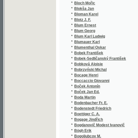
*
Böhm Jindřich Hanuš
*
Böhm Josef
*
Böhm Josef Jiří
*
Böhm Ludvík B.
*
Böhm Med.
*
Böhme A.
*
Bohušovský J. P.
*
Bohušovský P.
*
Boito Arrigo
*
Boito Camillo
*
Boleslavský Jos. Mikuláš
*
Boleslavský Josef Mikuláš
*
Boleslavský Mikuláš Josef
*
Bölte Amely
*
Bolzano Bernard
*
Bonamore Antonio
*
Bondi W.
*
Bonnefons Nicolas de
*
Boone Jean Baptiste
*
Borbonius z Borbenheimu Matyáš
*
Bordovský L.
*
Bordovský Leopold
*
Borecký Jaromír
*
Borek Vilém
*
Borodin Aleksandr Porfir'jevič
*
Borovec Ant.
*
Borovec Antonín
*
Borovský František Adolf