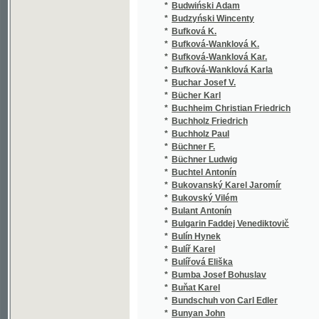
*
Byron Lord
*
Bystřičan Josef
*
Bystřina O.
*
Bystřina Otakar