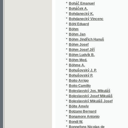
*
Borovský H.
*
Borovský Karel Havlíček
*
Borový Klament
*
Borový Klement
*
Borowý Klement
*
Bort Rudolf
*
Bořický Emanuel
*
Bossuet Jacques Bénigne
*
Botić Luka
*
Böttcher J. von
*
Botto Ján
*
Boubela Josef
*
Bouček Bohumil
*
Bouček J.
*
Bouček V.
*
Bouilly
*
Bouilly Jean-Nicolas
*
Bourdieu Pierre
*
Bourdon Karel
*
Bourgeois Anicet
*
Bourlier Jean
*
Bouška
*
Bouška S.
*
Bouška Sigismund Ludvík
*
Bouvier Franz Arthur
*
Bowitsch Ludwig
*
Boyd Robert