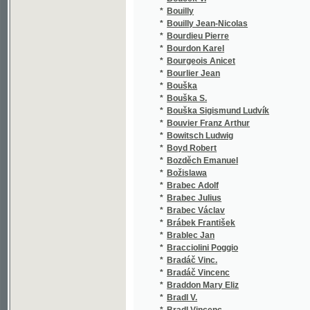
*
Brandl Vincenc
*
Brandl Vincent
*
Brandl Wilhelm
*
Braniš Josef
*
Branžovský Richard
*
Braun Elisabeth Johanna Karoline
*
Braun J.
*
Braun Jos.
*
Braun Josef
*
Braun von Braunthal Karl Johann
*
Braunau Franz
*
Brauner František August
*
Brauner František Augustin
*
Braunerová Zdenka
*
Brázda Dominik
*
Brázda ze Zlámané Lhoty Jan
*
Brčko Kylián Miloslav
*
Brdlík František
*
Brdlík Vl.
*
Brdlíková Josefina
*
Bréhat Alfred de
*
Brehm Alfred
*
Brechler Vojtěch
*
Breier Eduard
*
Breindl Alois
*
Brejcha Rudolf
*
Brenner Ritt. v. Felsach Jos.
*
Brenner Ritter v. Felsach J.