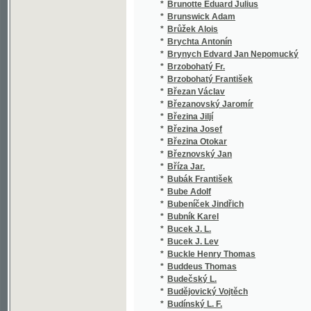
*
Buquoy Jiří František August
*
Burda Jan
*
Buren-Schele Anne Diederik van
*
Burgerstein
*
Burgerstein Jos.
*
Burgerstein Josef
*
Burian Hynek Vilém
*
Burian Josef
*
Burian Tomáš
*
Burianek Václav
*
Burjan Antonín
*
Burka Joseph
*
Burns Robert
*
Bursík Václav
*
Burton Barclay F.
*
Buřinský Alois
*
Busel
*
Buschek Wilhelm
*
Busnach William
*
Bussato Marco
*
Büttner Philipp Edlem
*
Bydžovský Alois
*
Bydžovský B.
*
Byron George Byron Gordon
*
Byron George Gordon
*
Byron George Gordon Byron
*
Byron Henry James