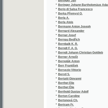
*
Bertonová Ch.
*
Bertram Fr.
*
Beseda Chalupa Fr.
*
Beskýdov J.
*
Bestužev-Marlinskij Aleksandr Aleksandrov
*
Bettelheim A.
*
Bettelheim Anton
*
Bettelheim Samuel
*
Beutel Johann Alois
*
Bezděka František Serafinský
*
Bezděka Viktor Josef
*
Bezděka, Viktor Josef Bezděka, Viktor Jose
*
Bezejmenný Štěpán
*
Biala R.
*
Bíba Bohumil
*
Bíba Vincenc Dominik
*
Bidlo Jaroslav
*
Bidpai
*
Bidpai Bidpai
*
Bierk Ch. I.
*
Biermann Gottlieb
*
Bieth Joseph
*
Bikelas D.
*
Bílá E.
*
Bilan Josef
*
Bilczewski Józef
*
Bílejovský Bohuslav