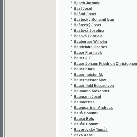
*
Bauer J. F.
*
Bauer Johann Friedrich Christophon
*
Bauer Klara
*
Bauermeister M.
*
Bauermeister Max
*
Bauernfeld Eduard von
*
Baumann Alexander
*
Baumann Josef
*
Baumeister
*
Baumgartner Andreas
*
Bauš Bohumil
*
Bauše Boh.
*
Bauše Bohumil
*
Bavorovský Tomáš
*
Baxa Karel
*
Baxatorys Ondřej
*
Baxter Richard
*
Bayard
*
Bayard Jean François Alfred
*
Bayer Adolf
*
Bayer Antonín
*
Bayer Edvín
*
Bayer Fr.
*
Bayer František
*
Bayer Josef
*
Bayer Joseph
*
Bayer K.