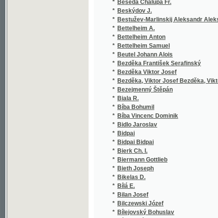
*
Bílek Ignác
*
Bílek Jakub
*
Bílek Tomáš Václav
*
Bill J. G.
*
Bill Johann Georg
*
Billard
*
Bílý František
*
Bílý Jan Evangelista
*
Binder Fr.
*
Bird Richard Montgomery
*
Birch-Pfeiffer Charlotte
*
Bis Hippolyte
*
Bischof Ferdinand
*
Bischoff Jg. Rudolph
*
Bišický Antonín
*
Bittner A.
*
Bittner Adam
*
Bittner Adolf
*
Bittner Anton
*
Bittner J.
*
Bittner Jiří
*
Bíza
*
Bíza F.
*
Bíza František
*
Bizet Georges
*
Bjornson Bjornstjerne
*
Black William
*
Blackie John Stuart