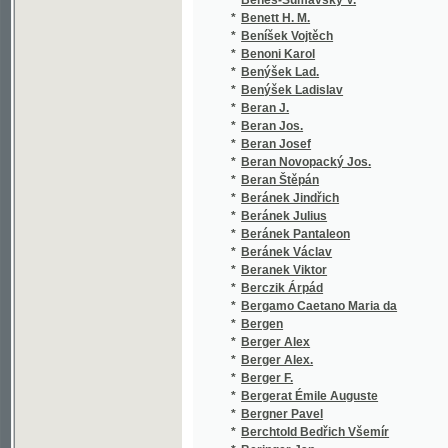
*
Berger Alex.
*
Berger F.
*
Bergerat Émile Auguste
*
Bergner Pavel
*
Berchtold Bedřich Všemír
*
Beringer Jan
*
Beringer Johann Bartholomäus Adam
*
Berio di Salsa Francesco
*
Berka Přemysl O.
*
Berla A.
*
Berla Alois
*
Bermann Anton Joseph
*
Bernard Alexander
*
Bernat Josef
*
Bernau Bedřich
*
Bernbalk K. R.
*
Berndt F. A. G.
*
Berndt Johann Christian Gottlieb
*
Berner Arnošt
*
Bernolák Anton
*
Berr František
*
Bersezio Vittorio
*
Berstl S.
*
Bertatti Giovanni
*
Berthet Elie
*
Berthet Élie
*
Berthold Gustav Adolf
*
Berton Caroline