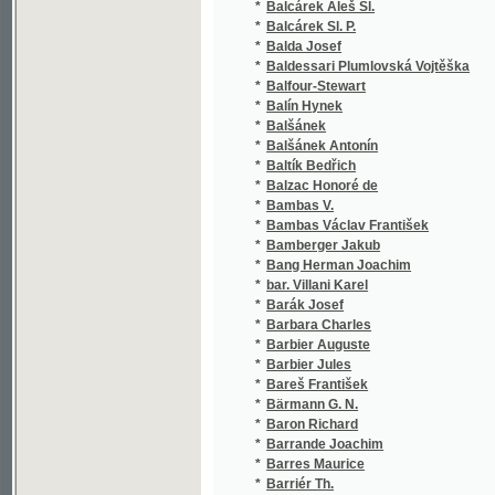
*
Balín Hynek
*
Balšánek
*
Balšánek Antonín
*
Baltík Bedřich
*
Balzac Honoré de
*
Bambas V.
*
Bambas Václav František
*
Bamberger Jakub
*
Bang Herman Joachim
*
bar. Villani Karel
*
Barák Josef
*
Barbara Charles
*
Barbier Auguste
*
Barbier Jules
*
Bareš František
*
Bärmann G. N.
*
Baron Richard
*
Barrande Joachim
*
Barres Maurice
*
Barriér Th.
*
Barriere Théodore
*
Barrili Anton Giulio
*
Barrot Adolf
*
Barta Emanuel
*
Bárta Emanuel
*
Bárta Karel
*
Barták Josef
*
Barták Václav