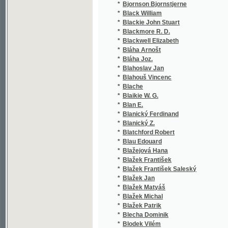
*
Blum Georg
*
Blum Karl Ludwig
*
Blumauer Karl
*
Blumenthal Oskar
*
Bobek František
*
Bobek-Sedličanský František
*
Bobková Aloisie
*
Bobrzyński Michal
*
Bocage Henri
*
Boccaccio Giovanni
*
Boček Antonín
*
Boček Jan Ed.
*
Boda Martin
*
Bodenbacher Fr. E.
*
Bodenstedt Friedrich
*
Boettiger C. A.
*
Bogage Jindřich
*
Bogdanovič Modest Ivanovič
*
Bögh Erik
*
Bogoljubcov M.
*
Boháč Emanuel
*
Boháček A.
*
Bohdanecký K.
*
Bohdanecký Vincenc
*
Böhl Eduard
*
Böhm
*
Böhm Jan