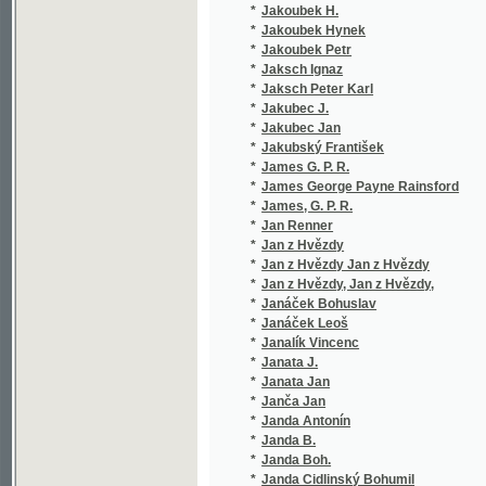
*
James, G. P. R.
(1/448)
*
Jan Renner
(1/2905
*
Jan z Hvězdy
(4/2781
*
Jan z Hvězdy Jan z Hvězdy
(2/476)
*
Jan z Hvězdy, Jan z Hvězdy,
(1/155)
*
Janáček Bohuslav
(1/336)
*
Janáček Leoš
(2/1194
*
Janalík Vincenc
(2/508)
*
Janata J.
(2/752)
*
Janata Jan
(1/406)
*
Janča Jan
(2/391)
*
Janda Antonín
(1/224)
*
Janda B.
(1/138)
*
Janda Boh.
(1/505)
*
Janda Cidlinský Bohumil
(4/1214
*
Janda František
(1/234)
*
Janda Gustav
(1/393)
*
Jandera Josef Stanislav
(3/780)
*
Jandouš Alois
(2/136)
*
Janeček Jaroslav Immanuel
(2/358)
*
Janeček Julius
(1/210)
*
Janet Paul
(1/998)
*
Janig Vil.
(1/959)
*
Janiš František
(1/68)
*
Janke Fr. Jos.
(1/1665
*
Janke Frant. Jos.
(1/1665
*
Janke František Josef
(1/56)