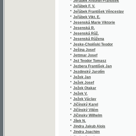
*
Jindra Jakub Alois
(1/116)
*
Jindra Joachim
(1/132)
*
Jindra Joachym
(2/827)
*
Jindřich Engelbert
(1/27)
*
Jindřich Karel
(1/734)
*
Jíra J.
(1/1735
*
Jíra Jos.
(1/1735
*
Jíra Josef
(1/1735
*
Jirák A.
(1/262)
*
Jirák Alois
(1/264)
*
Jirák Antonín
(1/202)
*
Jirák Ladislav
(1/129)
*
Jiránek Jan
(4/222)
*
Jiránek K.
(1/410)
*
Jiránek Karel
(1/207)
*
Jiránek Miloš
(2/168)
*
Jirásek Al.
(3/856)
*
Jirásek Alois
(44/147
*
Jirásek Ferdinand
(1/170)
*
Jirásek Jaroslav Václav
(1/29)
*
Jireče Hermenegild
(1/24)
*
Jireček Dra. Hermenegild
(1/442)
*
Jireček H.
(3/1358
*
Jireček Herm.
(1/580)
*
Jireček Hermenegild
(15/754
*
Jireček J.
(1/580)
*
Jireček Jos.
(2/1022