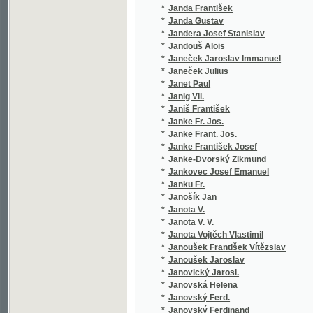
*
Janke-Dvorský Zikmund
(1/46)
*
Jankovec Josef Emanuel
(1/88)
*
Janku Fr.
(1/162)
*
Janošík Jan
(3/1012
*
Janota V.
(1/1584
*
Janota V. V.
(1/134)
*
Janota Vojtěch Vlastimil
(4/540)
*
Janoušek František Vítězslav
(1/84)
*
Janoušek Jaroslav
(1/314)
*
Janovický Jarosl.
(1/52)
*
Janovská Helena
(1/410)
*
Janovský Ferd.
(1/238)
*
Janovský Ferdinand
(3/1352
*
Janovský František
(4/994)
*
Janovský V.
(1/152)
*
Janovský Vítězslav
(2/84)
*
Jans Karel
(1/28)
*
Jansa
(1/21)
*
Jansa J. B.
(1/385)
*
Jansecowich Max.
(1/884)
*
Janský Karel
(1/48)
*
Jantsch Heinrich
(1/1665
*
Janů Antonín
(2/343)
*
Jarkovský Stanislav
(1/238)
*
Jarloch
(1/160)
*
Jarnević Karolina
(1/84)
*
Jarník Hertvík
(1/260)
*
Jarník Jan Urban
(2/496)