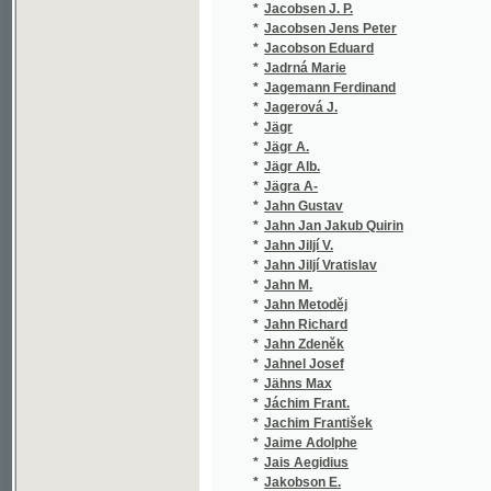
*
Jägr Alb.
(1/580)
*
Jägra A-
(1/580)
*
Jahn Gustav
(1/10)
*
Jahn Jan Jakub Quirin
(1/80)
*
Jahn Jiljí V.
(1/260)
*
Jahn Jiljí Vratislav
(1/599)
*
Jahn M.
(1/238)
*
Jahn Metoděj
(2/407)
*
Jahn Richard
(1/248)
*
Jahn Zdeněk
(1/746)
*
Jahnel Josef
(1/86)
*
Jähns Max
(1/530)
*
Jáchim Frant.
(1/184)
*
Jachim František
(1/193)
*
Jaime Adolphe
(2/148)
*
Jais Aegidius
(5/1226
*
Jakobson E.
(1/100)
*
Jakoubek H.
(1/162)
*
Jakoubek Hynek
(1/162)
*
Jakoubek Petr
(1/24)
*
Jaksch Ignaz
(1/1815
*
Jaksch Peter Karl
(1/2559
*
Jakubec J.
(1/182)
*
Jakubec Jan
(2/366)
*
Jakubský František
(1/120)
*
James G. P. R.
(1/236)
*
James George Payne Rainsford
(1/788)