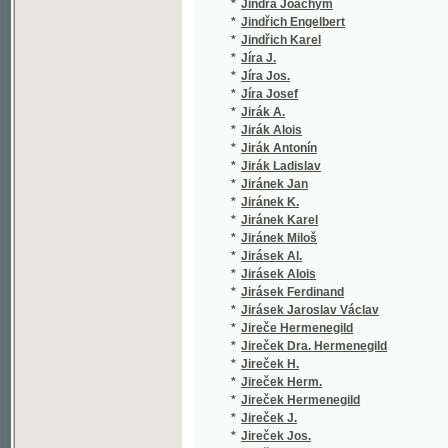
*
Jireček Josef
(25/768
*
Jireček Konstantin
(1/198)
*
Jireček Konstantin Josef
(2/1278
*
Jirkovský Rudolf
(1/95)
*
Jirman Josef
(1/2998
*
Jirmář Ot.
(1/238)
*
Jiroušek Jaroslav
(1/164)
*
Jiroušek Tomáš Jos.
(1/264)
*
Jiroušek Tomáš Josef
(1/144)
*
Jiroutek Frant.
(1/141)
*
Jiroutek Frt.
(1/141)
*
Jirovec Karel
(1/90)
*
Jirsak J.
(1/388)
*
Jirsík Jan Valerian
(7/2029
*
Jiruš Bohuslav
(1/427)
*
Jirutka Fr.
(1/1735
*
Jiskra Jan
(1/20)
*
Jisl Lumír
(1/300)
*
Jitschinsky Ferdinand
(2/302)
*
Jodas Josef
(1/223)
*
Jodl Kralupský Jan
(1/284)
*
John Jan
(3/2040
*
John Josef
(1/314)
*
John O.
(1/222)
*
John Otakar
(1/222)
*
Jókai Mór
(8/3454
*
Jokl Ferdinand
(1/154)
*
Jokosus Hilarius
(1/131)