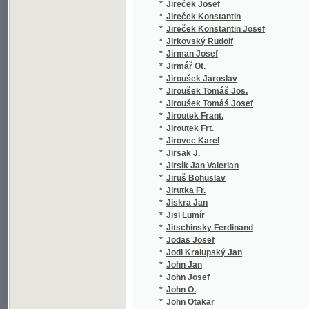
*
Jolles Hermann
(1/222)
*
Jonák E.
(1/196)
*
Jonák Eberhard
(1/278)
*
Jonák Eberhard A.
(1/238)
*
Jonas Emil
(1/47)
*
Jonáš Karel
(9/3109
*
Jonáš Otakar
(1/22)
*
Joncieres Viktorin
(1/49)
*
Jöndl J. P.
(1/522)
*
Jondl Jan Filip
(2/589)
*
Jöndl Karl
(2/518)
*
Jones Hamilton
(1/156)
*
Jordanus, Jordanus,
(1/320)
*
Jos. K.
(1/253)
*
Josef Koníček
(1/2905
*
Josefovič Jos.
(2/1672
*
Josefovič Josef
(1/56)
*
Josephus Flavius
(2/906)
*
Josephus Flavius Josephus Flavius
(2/981)
*
Jósika Miklós
(3/580)
*
Jouve Étienne
(1/190)
*
Jouy Etienne de
(1/51)
*
J-š František
(1/99)
*
Juine Charles
(2/1675
*
Jukl Fr.
(1/250)
*
Julius Ed.
(1/236)
*
Julius K.
(1/1665