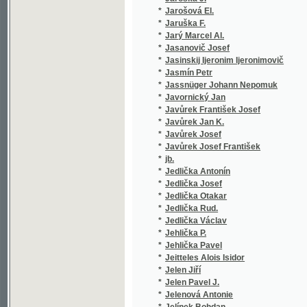
*
Jedlička Václav
(2/131)
*
Jehlička P.
(1/109)
*
Jehlička Pavel
(18/254
*
Jeitteles Alois Isidor
(1/40)
*
Jelen Jiří
(1/222)
*
Jelen Pavel J.
(1/60)
*
Jelenová Antonie
(1/76)
*
Jelínek Bohdan
(1/128)
*
Jelínek Břetislav Josef
(1/22)
*
Jelínek C.
(1/378)
*
Jelínek E.
(1/866)
*
Jelínek Eduard
(1/124)
*
Jelínek Edv.
(2/358)
*
Jelínek Edvard
(12/197
*
Jelínek František
(1/985)
*
Jelínek J.
(1/194)
*
Jelínek Jan
(2/251)
*
Jelínek Karel
(1/378)
*
Jelínek Karel L.
(1/140)
*
Jelínek Zdeněk
(1/264)
*
Jelínková Zdenka
(1/186)
*
Jelovšek Vladimír
(1/92)
*
Jemeršić Ivan Nep.
(1/472)
*
Jenč Jan Nep.
(1/130)
*
Jenewein Felix
(8/491)
*
Jenik rytíř z Bratřic Jan
(1/580)
*
Jensen Alfred
(2/386)