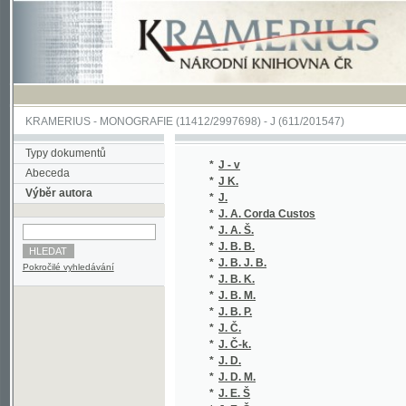
KRAMERIUS
-
MONOGRAFIE
(11412/2997698) -
J (611/201547)
Typy dokumentů
*
J - v
(1/320)
Abeceda
*
J K.
(1/104)
Výběr autora
*
J.
(1/152)
*
J. A. Corda Custos
(1/530)
*
J. A. Š.
(1/1665
*
J. B. B.
(1/1584
*
J. B. J. B.
(1/98)
Pokročilé vyhledávání
*
J. B. K.
(1/156)
*
J. B. M.
(1/1018
*
J. B. P.
(1/152)
*
J. Č.
(1/70)
*
J. Č-k.
(1/70)
*
J. D.
(1/1584
*
J. D. M.
(1/400)
*
J. E. Š
(1/878)
*
J. E. Š.
(1/878)
*
J. Eduard
(1/152)
*
J. F.
(1/72)