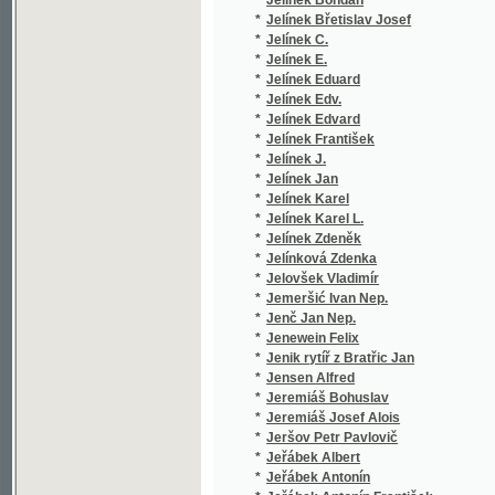
*
Jeremiáš Bohuslav
(1/102)
*
Jeremiáš Josef Alois
(1/170)
*
Jeršov Petr Pavlovič
(1/56)
*
Jeřábek Albert
(1/260)
*
Jeřábek Antonín
(1/128)
*
Jeřábek Antonín František
(1/44)
*
Jeřábek F. V.
(1/253)
*
Jeřábek František Věnceslav
(9/1544
*
Jeřábek Vikt. E.
(1/866)
*
Jesenská Marie Viktorie
(1/339)
*
Jesenská R.
(1/110)
*
Jesenská Růž.
(1/238)
*
Jesenská Růžena
(8/1700
*
Jeske-Choiński Teodor
(2/608)
*
Ješina Josef
(2/533)
*
Jettmar Josef
(4/542)
*
Jeż Teodor Tomasz
(3/1199
*
Jezbera František Jan
(1/16)
*
Jezdinský Jarolím
(1/241)
*
Ježek Jan
(14/505
*
Ježek Josef
(1/210)
*
Ježek Otakar
(1/38)
*
Ježek V.
(2/374)
*
Ježek Václav
(2/289)
*
Jičínský Karel
(3/642)
*
Jičínský Vilém
(1/288)
*
Jičinsky Wilhelm
(2/686)
*
Jílek N.
(1/250)