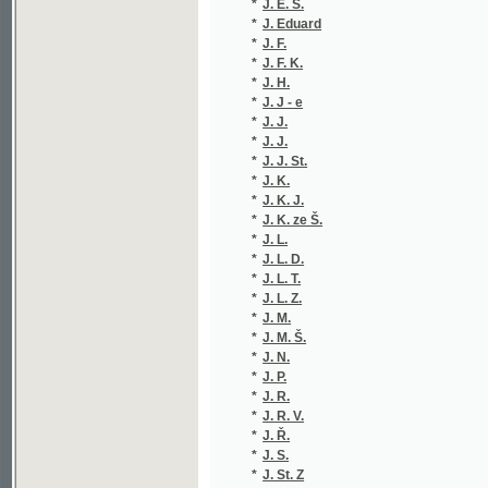
*
J. F. K.
(1/434)
*
J. H.
(3/402)
*
J. J - e
(1/320)
*
J. J.
(1/406)
*
J. J.
(1/26)
*
J. J. St.
(5/1701
*
J. K.
(9/1895
*
J. K. J.
(1/292)
*
J. K. ze Š.
(1/160)
*
J. L.
(1/2309
*
J. L. D.
(1/1584
*
J. L. T.
(4/1707
*
J. L. Z.
(1/519)
*
J. M.
(2/259)
*
J. M. Š.
(1/128)
*
J. N.
(2/1752
*
J. P.
(6/1750
*
J. R.
(1/454)
*
J. R. V.
(1/138)
*
J. Ř.
(1/1665
*
J. S.
(7/1835
*
J. St. Z
(1/8466
*
J. T.
(3/206)
*
J. T-ý
(4/3320
*
J. V.
(2/1685
*
J. V. H.
(1/50)
*
J. V. K.
(1/1584