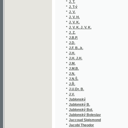
*
J. V. K. J. V. K.
(1/36)
*
J. Z.
(3/1180
*
J.B.P.
(1/1665
*
J.D.
(1/1728
*
J.F. B...k.
(1/1665
*
J.H.
(1/1665
*
J.H. J.H.
(1/398)
*
J.M.
(1/99)
*
J.M.B.
(1/83)
*
J.N.
(1/1665
*
J.N.Š.
(1/76)
*
J.Ř.
(1/1665
*
J.U.Dr. B.
(1/30)
*
J.V.
(2/434)
*
Jablonský
(1/406)
*
Jablonský B.
(3/1589
*
Jablonský Bol.
(2/1102
*
Jablonský Boleslav
(7/1184
*
Jaccoud Sigismond
(1/1466
*
Jacobi Theodor
(1/130)
*
Jacobsen J. P.
(1/222)
*
Jacobsen Jens Peter
(1/270)
*
Jacobson Eduard
(1/116)
*
Jadrná Marie
(1/1665
*
Jagemann Ferdinand
(1/54)
*
Jagerová J.
(1/222)
*
Jägr
(1/580)
*
Jägr A.
(1/580)