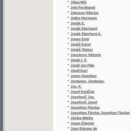
*
Junek J.
(1/1584
*
Junek Jos.
(1/1584
*
Jung Karl Emil
(1/733)
*
Jung Václav Alois
(1/256)
*
Jünger
(1/1665
*
Jünger Johan Friedrich
(1/75)
*
Junghans Josef
(2/1675
*
Junghanss J. C. G.
(1/7)
*
Jungmann Antonín Jan
(5/1508
*
Jungmann J.
(1/894)
*
Jungmann Jan
(2/422)
*
Jungmann Josef
(10/910
*
Jungmann Jozef
(1/519)
*
Jurčič Josip
(2/417)
*
Jurenka H.
(1/1665
*
Jurenka Hanuš
(1/1665
*
Jursa Jan
(1/118)
*
Jussieu Laurent Pierre de
(1/144)
*
Just
(1/52)
*
Just Antonín Josef Ludvík
(1/268)
*
Just Eduard
(10/518
*
Justov
(1/1665
*
Jüttner Josef
(2/225)