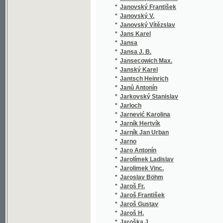
*
Jarno
(1/8466
*
Jaro Antonín
(1/106)
*
Jarolímek Ladislav
(1/136)
*
Jarolimek Vinc.
(1/1584
*
Jaroslav Böhm
(1/2905
*
Jaroš Fr.
(1/104)
*
Jaroš František
(5/435)
*
Jaroš Gustav
(1/348)
*
Jaroš H.
(1/396)
*
Jaroška J.
(21/924
*
Jarošová El.
(1/358)
*
Jaruška F.
(1/36)
*
Jarý Marcel Al.
(1/36)
*
Jasanovič Josef
(1/82)
*
Jasinskij Ijeronim Ijeronimovič
(1/130)
*
Jasmín Petr
(1/198)
*
Jassnüger Johann Nepomuk
(1/594)
*
Javornický Jan
(15/514
*
Javůrek František Josef
(1/284)
*
Javůrek Jan K.
(1/120)
*
Javůrek Josef
(2/1352
*
Javůrek Josef František
(2/294)
*
jb.
(1/222)
*
Jedlička Antonín
(1/43)
*
Jedlička Josef
(12/964
*
Jedlička Otakar
(7/1288
*
Jedlička Rud.
(1/236)