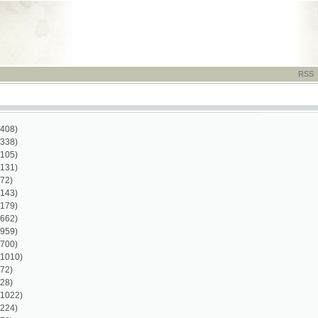
RSS
-
TISK
-
NÁP