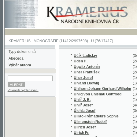
KRAMERIUS
-
MONOGRAFIE
(11412/2997698) -
U (76/17417)
Typy dokumentů
*
Učík Ladislav
(3/408)
Abeceda
*
Uden H.
(2/338)
Výběr autora
*
Ugwitz Antonín
(1/105)
*
Uher František
(2/131)
*
Uher Josef
(1/72)
*
Uhland Ludwig
(1/143)
*
Uhlhorn Johann Gerhard Wilhelm
(1/179)
Pokročilé vyhledávání
*
Uhlig von Uhlenau Gottfried
(1/662)
*
Uhlíř J. B.
(1/959)
*
Uhlíř Josef
(4/700)
*
Úlehla Josef
(3/1010)
*
Ulliac-Trémadeure Sophie
(1/72)
*
Ullmenstein Rudolf
(1/28)
*
Ullrich Josef
(6/1022)
*
Ulrich Fr.
(1/224)
*
Ulrich František
(1/78)
*
Ulrich Josef
(3/1111)
*
Ulrich Krist.
(1/100)