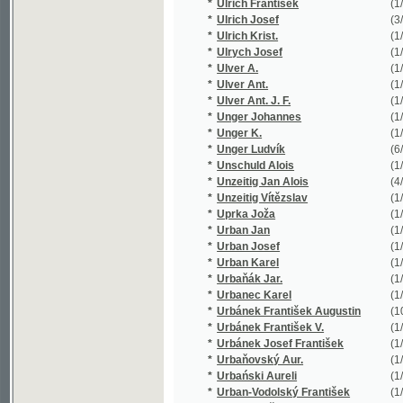
*
Ulrych Josef
(1/64)
*
Ulver A.
(1/1584)
*
Ulver Ant.
(1/1584)
*
Ulver Ant. J. F.
(1/1584)
*
Unger Johannes
(1/271)
*
Unger K.
(1/884)
*
Unger Ludvík
(6/539)
*
Unschuld Alois
(1/222)
*
Unzeitig Jan Alois
(4/829)
*
Unzeitig Vítězslav
(1/80)
*
Uprka Joža
(1/27)
*
Urban Jan
(1/186)
*
Urban Josef
(1/50)
*
Urban Karel
(1/230)
*
Urbaňák Jar.
(1/140)
*
Urbanec Karel
(1/75)
*
Urbánek František Augustin
(10/2934)
*
Urbánek František V.
(1/320)
*
Urbánek Josef František
(1/43)
*
Urbaňovský Aur.
(1/104)
*
Urbański Aureli
(1/104)
*
Urban-Vodolský František
(1/19)
*
Urlich Kryštof
(3/292)
*
Ustrjalov Nikolaj Gerasimovič
(1/420)
©2003-2010
*
Utíkal Karel
(1/502)
Developed
under GNU GPL
by
Qbizm
,
NKČR
and
KNAV