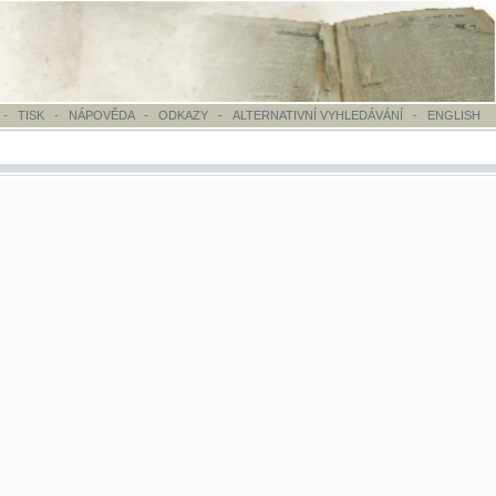
OVĚDA
-
ODKAZY
-
ALTERNATIVNÍ VYHLEDÁVÁNÍ
-
ENGLISH