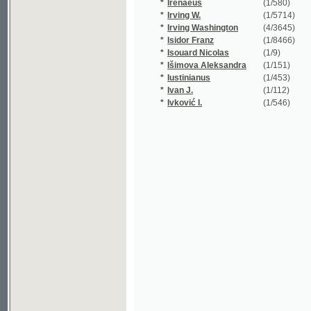
*
Isidor Franz
(1/8466)
*
Isouard Nicolas
(1/9)
*
Išimova Aleksandra
(1/151)
*
Iustinianus
(1/453)
*
Ivan J.
(1/112)
*
Ivković I.
(1/546)