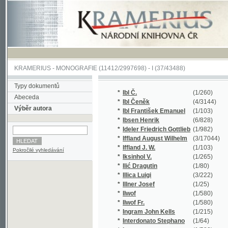
KRAMERIUS
-
MONOGRAFIE
(11412/2997698) -
I (37/43488)
Typy dokumentů
*
Ibl Č.
(1/260)
Abeceda
*
Ibl Čeněk
(4/3144)
Výběr autora
*
Ibl František Emanuel
(1/103)
*
Ibsen Henrik
(6/828)
*
Ideler Friedrich Gottlieb
(1/982)
*
Iffland August Wilhelm
(3/17044)
*
Iffland J. W.
(1/103)
Pokročilé vyhledávání
*
Iksinhol V.
(1/265)
*
Ilić Dragutin
(1/80)
*
Illica Luigi
(3/222)
*
Illner Josef
(1/25)
*
Ilwof
(1/580)
*
Ilwof Fr.
(1/580)
*
Ingram John Kells
(1/215)
*
Interdonato Stephano
(1/64)
*
Irenaeus
(1/580)
*
Irving W.
(1/5714)
*
Irving Washington
(4/3645)