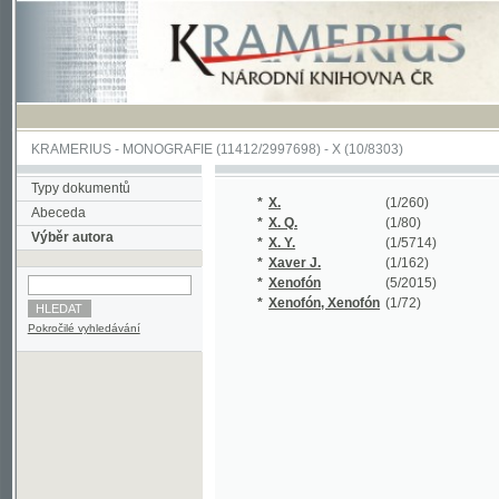
KRAMERIUS
-
MONOGRAFIE
(11412/2997698) -
X (10/8303)
Typy dokumentů
*
X.
(1/260)
Abeceda
*
X. Q.
(1/80)
Výběr autora
*
X. Y.
(1/5714)
*
Xaver J.
(1/162)
*
Xenofón
(5/2015)
*
Xenofón, Xenofón
(1/72)
Pokročilé vyhledávání