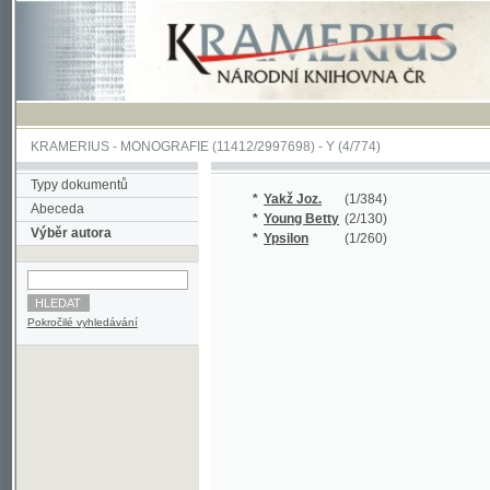
KRAMERIUS
-
MONOGRAFIE
(11412/2997698) -
Y (4/774)
Typy dokumentů
*
Yakž Joz.
(1/384)
Abeceda
*
Young Betty
(2/130)
Výběr autora
*
Ypsilon
(1/260)
Pokročilé vyhledávání