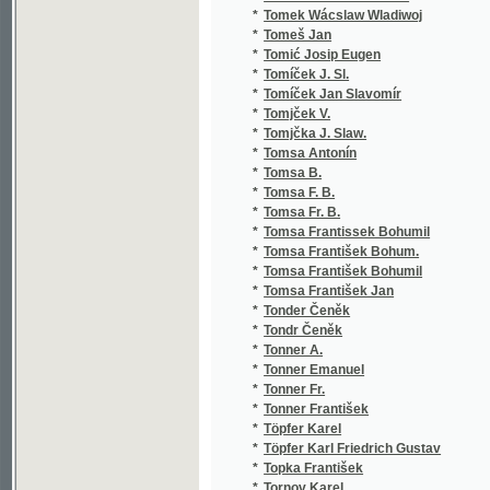
*
Tonder Čeněk
*
Tondr Čeněk
*
Tonner A.
*
Tonner Emanuel
*
Tonner Fr.
*
Tonner František
*
Töpfer Karel
*
Töpfer Karl Friedrich Gustav
*
Topka František
*
Tornov Karel
*
Tott C. A.
*
Tourtual C. F.
*
Tourtual C. Florenz
*
Toužil Gustav
*
Toužimský Josef Jakub
*
Tračevskij Aleksandr Semenovič
*
Trakal Josef
*
Trampler Richard
*
Trapp Mořic Vilém
*
Tráva Jan
*
Treitschke Georg Friedrich
*
Trejbal Václav
*
Tremšínský Budislav
*
Tréval Emil
*
Treybal Rudolf
*
Triesnecker Franz
*
Trivaldová Gabriela