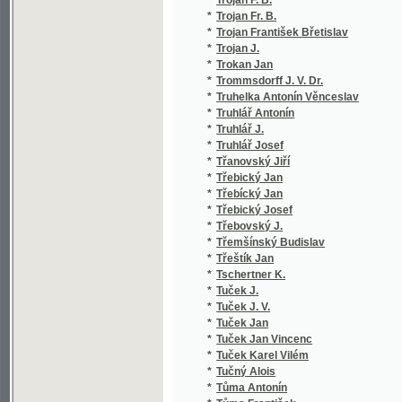
*
Tuček Jan
*
Tuček Jan Vincenc
*
Tuček Karel Vilém
*
Tučný Alois
*
Tůma Antonín
*
Tůma František
*
Tůma H. V.
*
Tůma Hanuš Věnceslav
*
Tuma I.
*
Tuma Ignác
*
Tůma K.
*
Tůma Karel
*
Tůma Vratislav
*
Tumpach Josef
*
Tůna Jaroslav
*
Tupý Eugen K.
*
Turek Adolf
*
Turek Antonín
*
Turgeněv
*
Turgenev Ivan Sergejevič
*
Turinský Fr.
*
Turinský František
*
Turner Jan Nep.
*
Turnovský
*
Turnovský J. L.
*
Turnovský Josef Ladislav
*
Turnovský R. E.
*
Turnovským J. L.