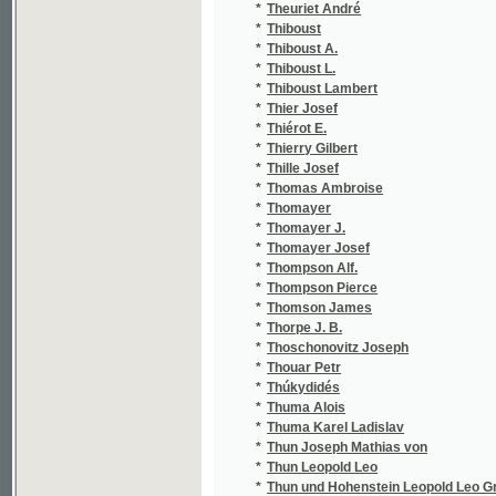
*
Thille Josef
*
Thomas Ambroise
*
Thomayer
*
Thomayer J.
*
Thomayer Josef
*
Thompson Alf.
*
Thompson Pierce
*
Thomson James
*
Thorpe J. B.
*
Thoschonovitz Joseph
*
Thouar Petr
*
Thúkydidés
*
Thuma Alois
*
Thuma Karel Ladislav
*
Thun Joseph Mathias von
*
Thun Leopold Leo
*
Thun und Hohenstein Leopold Leo Graf von
*
Thun-Hohenstein Leopold Leo von
*
Thys Augustin Pierre Joseph
*
Tiapal Bohumil
*
Tieck Ludwig
*
Tiedemann Oswald
*
Tiedge Christoph August
*
Tieftrunk Karel
*
Tietz
*
Tichý J.
*
Tichý Jan