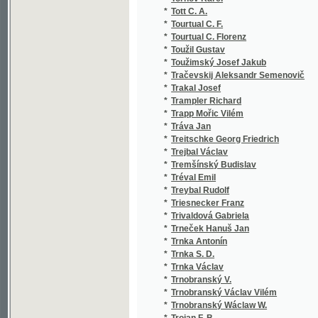
*
Trneček Hanuš Jan
*
Trnka Antonín
*
Trnka S. D.
*
Trnka Václav
*
Trnobranský V.
*
Trnobranský Václav Vilém
*
Trnobranský Wáclaw W.
*
Trojan F. B.
*
Trojan Fr. B.
*
Trojan František Břetislav
*
Trojan J.
*
Trokan Jan
*
Trommsdorff J. V. Dr.
*
Truhelka Antonín Věnceslav
*
Truhlář Antonín
*
Truhlář J.
*
Truhlář Josef
*
Třanovský Jiří
*
Třebický Jan
*
Třebícký Jan
*
Třebický Josef
*
Třebovský J.
*
Třemšínský Budislav
*
Třeštík Jan
*
Tschertner K.
*
Tuček J.
*
Tuček J. V.