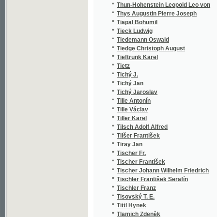
*
Tichý Jaroslav
*
Tille Antonín
*
Tille Václav
*
Tiller Karel
*
Tilsch Adolf Alfred
*
Tilšer František
*
Tiray Jan
*
Tischer Fr.
*
Tischer František
*
Tischer Johann Wilhelm Friedrich
*
Tischler František Serafín
*
Tischler Franz
*
Tisovský T. E.
*
Tittl Hynek
*
Tlamich Zdeněk
*
Tobiášek Jan
*
Tobolecký F. G.
*
Tobolka Zdeněk Václav
*
Tocl Frant.
*
Toel zu Aurich Aurich
*
Tögl Martin Albert
*
Toché Raoul
*
Told Franz Xaver
*
Tolman Liborin
*
Tolstoj Lev N.
*
Tolstoj Lev Nikolajevič
*
Toman Hugo