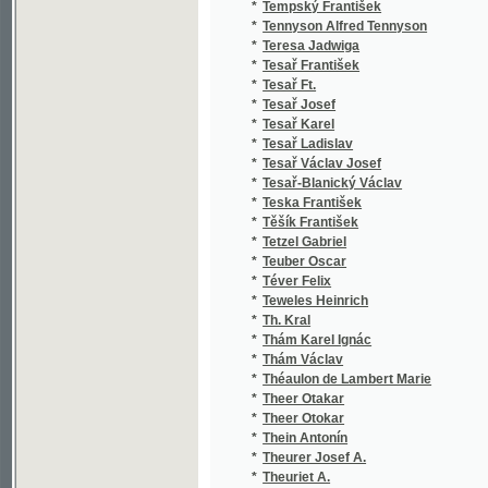
*
Tesař Josef
*
Tesař Karel
*
Tesař Ladislav
*
Tesař Václav Josef
*
Tesař-Blanický Václav
*
Teska František
*
Těšík František
*
Tetzel Gabriel
*
Teuber Oscar
*
Téver Felix
*
Teweles Heinrich
*
Th. Kral
*
Thám Karel Ignác
*
Thám Václav
*
Théaulon de Lambert Marie
*
Theer Otakar
*
Theer Otokar
*
Thein Antonín
*
Theurer Josef A.
*
Theuriet A.
*
Theuriet André
*
Thiboust
*
Thiboust A.
*
Thiboust L.
*
Thiboust Lambert
*
Thier Josef
*
Thiérot E.
*
Thierry Gilbert