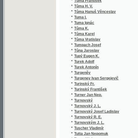
*
Tuscher Vladimír
*
Tutta Jan Nepomuk
*
Tuwar W. A.
*
Tvarůžek Lad.
*
Tvrdík Josef Jeronym
*
Tvrdý Jaroslav
*
Twain Mark
*
Tykač Jan
*
Tyl František
*
Tyl J. K.
*
Tyl J. Kaj.
*
Tyl Jos. K.
*
Tyl Jos. Kaj.
*
Týl Jos. Kaj.
*
Tyl Josef Kajetán
*
Tyl Otakar
*
Týle František
*
Tylor Edward Burnett
*
Týn Emanuel
*
Tyrš Miroslav
*
Tyršová Renata
*
Tyršová Renáta
*
Tysovský Karel
*
Tyšler Bohd. L.