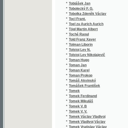
*
Toman Jan
*
Toman Karel
*
Toman Prokop
*
Tomáš Akvinský
*
Tomášek František
*
Tomek
*
Tomek Ferdinand
*
Tomek Mikuláš
*
Tomek V. B
*
Tomek V. V.
*
Tomek Václav Vladivoj
*
Tomek Vladivoj Václav
*
Tomek Vratislav Václav
*
Tomek Wácslaw Wladiwoj
*
Tomeš Jan
*
Tomić Josip Eugen
*
Tomíček J. Sl.
*
Tomíček Jan Slavomír
*
Tomjček V.
*
Tomjčka J. Slaw.
*
Tomsa Antonín
*
Tomsa B.
*
Tomsa F. B.
*
Tomsa Fr. B.
*
Tomsa Frantissek Bohumil
*
Tomsa František Bohum.
*
Tomsa František Bohumil
*
Tomsa František Jan