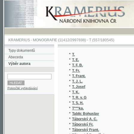
KRAMERIUS
-
MONOGRAFIE
(11412/2997698) -
T (557/180545)
Typy dokumentů
*
T.
Abeceda
*
T. E.
Výběr autora
*
T. F. B.
*
T. Fr.
*
T. Frant.
*
T. J. L.
*
T. Josef
Pokročilé vyhledávání
*
T. K.
*
T. R. v. G
*
T. S. H.
*
T***ka.
*
Tablic Bohuslav
*
Táborský A. C.
*
Táborský Fr.
*
Táborský Frant.
*
Táborský František
*
Tacitus Publius Cornelius
*
Tadra Ferd.