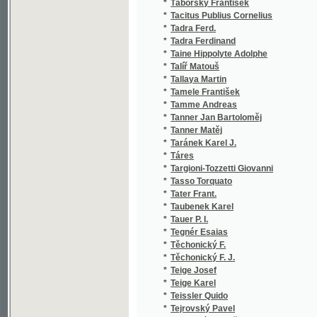
*
Tadra Ferdinand
*
Taine Hippolyte Adolphe
*
Talíř Matouš
*
Tallaya Martin
*
Tamele František
*
Tamme Andreas
*
Tanner Jan Bartoloměj
*
Tanner Matěj
*
Taránek Karel J.
*
Táres
*
Targioni-Tozzetti Giovanni
*
Tasso Torquato
*
Tater Frant.
*
Taubenek Karel
*
Tauer P. I.
*
Tegnér Esaias
*
Těchonický F.
*
Těchonický F. J.
*
Teige Josef
*
Teige Karel
*
Teissler Quido
*
Tejrovský Pavel
*
Tempský František
*
Tennyson Alfred Tennyson
*
Teresa Jadwiga
*
Tesař František
*
Tesař Ft.