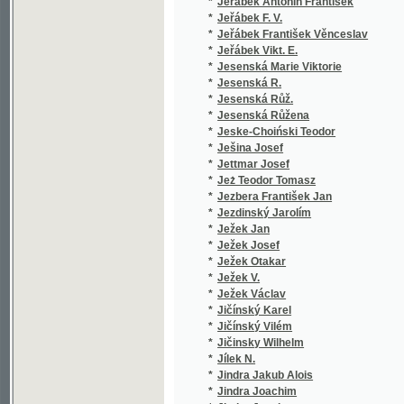
*
Jindra Jakub Alois
(1/116)
*
Jindra Joachim
(1/132)
*
Jindra Joachym
(2/827)
*
Jindřich Engelbert
(1/27)
*
Jindřich Karel
(1/734)
*
Jíra J.
(1/1735
*
Jíra Jos.
(1/1735
*
Jíra Josef
(1/1735
*
Jirák A.
(1/262)
*
Jirák Alois
(1/264)
*
Jirák Antonín
(1/202)
*
Jirák Ladislav
(1/129)
*
Jiránek Jan
(4/222)
*
Jiránek K.
(1/410)
*
Jiránek Karel
(1/207)
*
Jiránek Miloš
(2/168)
*
Jirásek Al.
(3/856)
*
Jirásek Alois
(44/147
*
Jirásek Ferdinand
(1/170)
*
Jirásek Jaroslav Václav
(1/29)
*
Jireče Hermenegild
(1/24)
*
Jireček Dra. Hermenegild
(1/442)
*
Jireček H.
(3/1358
*
Jireček Herm.
(1/580)
*
Jireček Hermenegild
(15/754
*
Jireček J.
(1/580)
*
Jireček Jos.
(2/1022