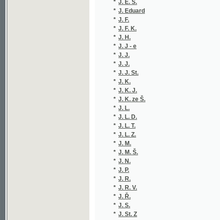
*
J. F. K.
(1/434)
*
J. H.
(3/402)
*
J. J - e
(1/320)
*
J. J.
(1/406)
*
J. J.
(1/26)
*
J. J. St.
(5/1701
*
J. K.
(9/1895
*
J. K. J.
(1/292)
*
J. K. ze Š.
(1/160)
*
J. L.
(1/2309
*
J. L. D.
(1/1584
*
J. L. T.
(4/1707
*
J. L. Z.
(1/519)
*
J. M.
(2/259)
*
J. M. Š.
(1/128)
*
J. N.
(2/1752
*
J. P.
(6/1750
*
J. R.
(1/454)
*
J. R. V.
(1/138)
*
J. Ř.
(1/1665
*
J. S.
(7/1835
*
J. St. Z
(1/8466
*
J. T.
(3/206)
*
J. T-ý
(4/3320
*
J. V.
(2/1685
*
J. V. H.
(1/50)
*
J. V. K.
(1/1584