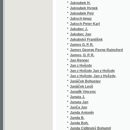
*
James, G. P. R.
(1/448)
*
Jan Renner
(1/2905
*
Jan z Hvězdy
(4/2781
*
Jan z Hvězdy Jan z Hvězdy
(2/476)
*
Jan z Hvězdy, Jan z Hvězdy,
(1/155)
*
Janáček Bohuslav
(1/336)
*
Janáček Leoš
(2/1194
*
Janalík Vincenc
(2/508)
*
Janata J.
(2/752)
*
Janata Jan
(1/406)
*
Janča Jan
(2/391)
*
Janda Antonín
(1/224)
*
Janda B.
(1/138)
*
Janda Boh.
(1/505)
*
Janda Cidlinský Bohumil
(4/1214
*
Janda František
(1/234)
*
Janda Gustav
(1/393)
*
Jandera Josef Stanislav
(3/780)
*
Jandouš Alois
(2/136)
*
Janeček Jaroslav Immanuel
(2/358)
*
Janeček Julius
(1/210)
*
Janet Paul
(1/998)
*
Janig Vil.
(1/959)
*
Janiš František
(1/68)
*
Janke Fr. Jos.
(1/1665
*
Janke Frant. Jos.
(1/1665
*
Janke František Josef
(1/56)