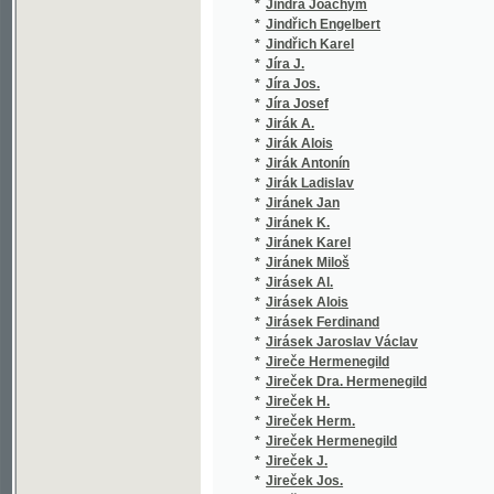
*
Jireček Josef
(25/768
*
Jireček Konstantin
(1/198)
*
Jireček Konstantin Josef
(2/1278
*
Jirkovský Rudolf
(1/95)
*
Jirman Josef
(1/2998
*
Jirmář Ot.
(1/238)
*
Jiroušek Jaroslav
(1/164)
*
Jiroušek Tomáš Jos.
(1/264)
*
Jiroušek Tomáš Josef
(1/144)
*
Jiroutek Frant.
(1/141)
*
Jiroutek Frt.
(1/141)
*
Jirovec Karel
(1/90)
*
Jirsak J.
(1/388)
*
Jirsík Jan Valerian
(7/2029
*
Jiruš Bohuslav
(1/427)
*
Jirutka Fr.
(1/1735
*
Jiskra Jan
(1/20)
*
Jisl Lumír
(1/300)
*
Jitschinsky Ferdinand
(2/302)
*
Jodas Josef
(1/223)
*
Jodl Kralupský Jan
(1/284)
*
John Jan
(3/2040
*
John Josef
(1/314)
*
John O.
(1/222)
*
John Otakar
(1/222)
*
Jókai Mór
(8/3454
*
Jokl Ferdinand
(1/154)
*
Jokosus Hilarius
(1/131)