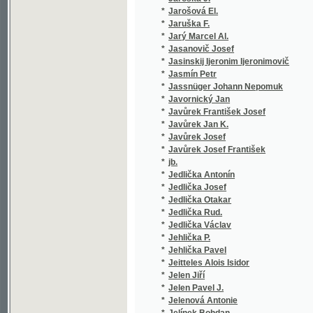
*
Jedlička Václav
(2/131)
*
Jehlička P.
(1/109)
*
Jehlička Pavel
(18/254
*
Jeitteles Alois Isidor
(1/40)
*
Jelen Jiří
(1/222)
*
Jelen Pavel J.
(1/60)
*
Jelenová Antonie
(1/76)
*
Jelínek Bohdan
(1/128)
*
Jelínek Břetislav Josef
(1/22)
*
Jelínek C.
(1/378)
*
Jelínek E.
(1/866)
*
Jelínek Eduard
(1/124)
*
Jelínek Edv.
(2/358)
*
Jelínek Edvard
(12/197
*
Jelínek František
(1/985)
*
Jelínek J.
(1/194)
*
Jelínek Jan
(2/251)
*
Jelínek Karel
(1/378)
*
Jelínek Karel L.
(1/140)
*
Jelínek Zdeněk
(1/264)
*
Jelínková Zdenka
(1/186)
*
Jelovšek Vladimír
(1/92)
*
Jemeršić Ivan Nep.
(1/472)
*
Jenč Jan Nep.
(1/130)
*
Jenewein Felix
(8/491)
*
Jenik rytíř z Bratřic Jan
(1/580)
*
Jensen Alfred
(2/386)