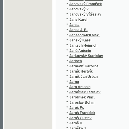
*
Jarno
(1/8466
*
Jaro Antonín
(1/106)
*
Jarolímek Ladislav
(1/136)
*
Jarolimek Vinc.
(1/1584
*
Jaroslav Böhm
(1/2905
*
Jaroš Fr.
(1/104)
*
Jaroš František
(5/435)
*
Jaroš Gustav
(1/348)
*
Jaroš H.
(1/396)
*
Jaroška J.
(21/924
*
Jarošová El.
(1/358)
*
Jaruška F.
(1/36)
*
Jarý Marcel Al.
(1/36)
*
Jasanovič Josef
(1/82)
*
Jasinskij Ijeronim Ijeronimovič
(1/130)
*
Jasmín Petr
(1/198)
*
Jassnüger Johann Nepomuk
(1/594)
*
Javornický Jan
(15/514
*
Javůrek František Josef
(1/284)
*
Javůrek Jan K.
(1/120)
*
Javůrek Josef
(2/1352
*
Javůrek Josef František
(2/294)
*
jb.
(1/222)
*
Jedlička Antonín
(1/43)
*
Jedlička Josef
(12/964
*
Jedlička Otakar
(7/1288
*
Jedlička Rud.
(1/236)