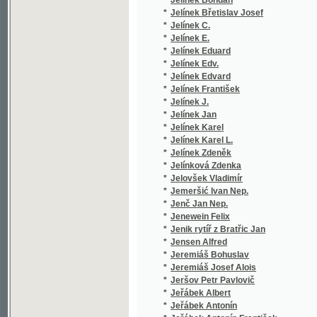
*
Jeremiáš Bohuslav
(1/102)
*
Jeremiáš Josef Alois
(1/170)
*
Jeršov Petr Pavlovič
(1/56)
*
Jeřábek Albert
(1/260)
*
Jeřábek Antonín
(1/128)
*
Jeřábek Antonín František
(1/44)
*
Jeřábek F. V.
(1/253)
*
Jeřábek František Věnceslav
(9/1544
*
Jeřábek Vikt. E.
(1/866)
*
Jesenská Marie Viktorie
(1/339)
*
Jesenská R.
(1/110)
*
Jesenská Růž.
(1/238)
*
Jesenská Růžena
(8/1700
*
Jeske-Choiński Teodor
(2/608)
*
Ješina Josef
(2/533)
*
Jettmar Josef
(4/542)
*
Jeż Teodor Tomasz
(3/1199
*
Jezbera František Jan
(1/16)
*
Jezdinský Jarolím
(1/241)
*
Ježek Jan
(14/505
*
Ježek Josef
(1/210)
*
Ježek Otakar
(1/38)
*
Ježek V.
(2/374)
*
Ježek Václav
(2/289)
*
Jičínský Karel
(3/642)
*
Jičínský Vilém
(1/288)
*
Jičinsky Wilhelm
(2/686)
*
Jílek N.
(1/250)