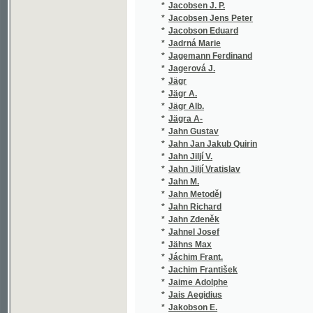
*
Jägr Alb.
(1/580)
*
Jägra A-
(1/580)
*
Jahn Gustav
(1/10)
*
Jahn Jan Jakub Quirin
(1/80)
*
Jahn Jiljí V.
(1/260)
*
Jahn Jiljí Vratislav
(1/599)
*
Jahn M.
(1/238)
*
Jahn Metoděj
(2/407)
*
Jahn Richard
(1/248)
*
Jahn Zdeněk
(1/746)
*
Jahnel Josef
(1/86)
*
Jähns Max
(1/530)
*
Jáchim Frant.
(1/184)
*
Jachim František
(1/193)
*
Jaime Adolphe
(2/148)
*
Jais Aegidius
(5/1226
*
Jakobson E.
(1/100)
*
Jakoubek H.
(1/162)
*
Jakoubek Hynek
(1/162)
*
Jakoubek Petr
(1/24)
*
Jaksch Ignaz
(1/1815
*
Jaksch Peter Karl
(1/2559
*
Jakubec J.
(1/182)
*
Jakubec Jan
(2/366)
*
Jakubský František
(1/120)
*
James G. P. R.
(1/236)
*
James George Payne Rainsford
(1/788)