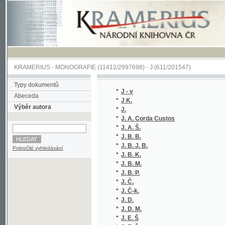
KRAMERIUS
-
MONOGRAFIE
(11412/2997698) -
J (611/201547)
Typy dokumentů
*
J - v
(1/320)
Abeceda
*
J K.
(1/104)
Výběr autora
*
J.
(1/152)
*
J. A. Corda Custos
(1/530)
*
J. A. Š.
(1/1665
*
J. B. B.
(1/1584
*
J. B. J. B.
(1/98)
Pokročilé vyhledávání
*
J. B. K.
(1/156)
*
J. B. M.
(1/1018
*
J. B. P.
(1/152)
*
J. Č.
(1/70)
*
J. Č-k.
(1/70)
*
J. D.
(1/1584
*
J. D. M.
(1/400)
*
J. E. Š
(1/878)
*
J. E. Š.
(1/878)
*
J. Eduard
(1/152)
*
J. F.
(1/72)