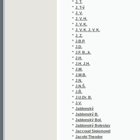
*
J. V. K. J. V. K.
(1/36)
*
J. Z.
(3/1180
*
J.B.P.
(1/1665
*
J.D.
(1/1728
*
J.F. B...k.
(1/1665
*
J.H.
(1/1665
*
J.H. J.H.
(1/398)
*
J.M.
(1/99)
*
J.M.B.
(1/83)
*
J.N.
(1/1665
*
J.N.Š.
(1/76)
*
J.Ř.
(1/1665
*
J.U.Dr. B.
(1/30)
*
J.V.
(2/434)
*
Jablonský
(1/406)
*
Jablonský B.
(3/1589
*
Jablonský Bol.
(2/1102
*
Jablonský Boleslav
(7/1184
*
Jaccoud Sigismond
(1/1466
*
Jacobi Theodor
(1/130)
*
Jacobsen J. P.
(1/222)
*
Jacobsen Jens Peter
(1/270)
*
Jacobson Eduard
(1/116)
*
Jadrná Marie
(1/1665
*
Jagemann Ferdinand
(1/54)
*
Jagerová J.
(1/222)
*
Jägr
(1/580)
*
Jägr A.
(1/580)