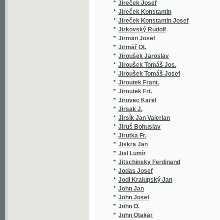
*
Jolles Hermann
(1/222)
*
Jonák E.
(1/196)
*
Jonák Eberhard
(1/278)
*
Jonák Eberhard A.
(1/238)
*
Jonas Emil
(1/47)
*
Jonáš Karel
(9/3109
*
Jonáš Otakar
(1/22)
*
Joncieres Viktorin
(1/49)
*
Jöndl J. P.
(1/522)
*
Jondl Jan Filip
(2/589)
*
Jöndl Karl
(2/518)
*
Jones Hamilton
(1/156)
*
Jordanus, Jordanus,
(1/320)
*
Jos. K.
(1/253)
*
Josef Koníček
(1/2905
*
Josefovič Jos.
(2/1672
*
Josefovič Josef
(1/56)
*
Josephus Flavius
(2/906)
*
Josephus Flavius Josephus Flavius
(2/981)
*
Jósika Miklós
(3/580)
*
Jouve Étienne
(1/190)
*
Jouy Etienne de
(1/51)
*
J-š František
(1/99)
*
Juine Charles
(2/1675
*
Jukl Fr.
(1/250)
*
Julius Ed.
(1/236)
*
Julius K.
(1/1665