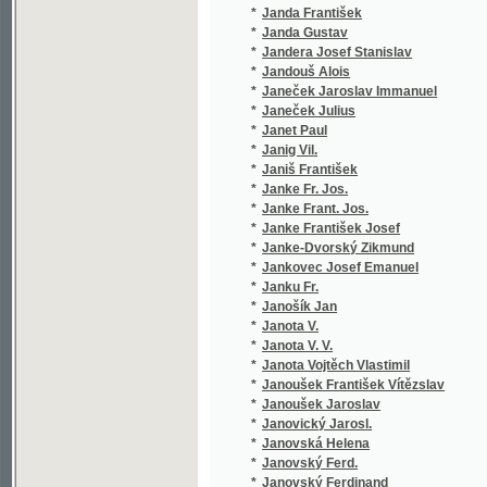
*
Janke-Dvorský Zikmund
(1/46)
*
Jankovec Josef Emanuel
(1/88)
*
Janku Fr.
(1/162)
*
Janošík Jan
(3/1012
*
Janota V.
(1/1584
*
Janota V. V.
(1/134)
*
Janota Vojtěch Vlastimil
(4/540)
*
Janoušek František Vítězslav
(1/84)
*
Janoušek Jaroslav
(1/314)
*
Janovický Jarosl.
(1/52)
*
Janovská Helena
(1/410)
*
Janovský Ferd.
(1/238)
*
Janovský Ferdinand
(3/1352
*
Janovský František
(4/994)
*
Janovský V.
(1/152)
*
Janovský Vítězslav
(2/84)
*
Jans Karel
(1/28)
*
Jansa
(1/21)
*
Jansa J. B.
(1/385)
*
Jansecowich Max.
(1/884)
*
Janský Karel
(1/48)
*
Jantsch Heinrich
(1/1665
*
Janů Antonín
(2/343)
*
Jarkovský Stanislav
(1/238)
*
Jarloch
(1/160)
*
Jarnević Karolina
(1/84)
*
Jarník Hertvík
(1/260)
*
Jarník Jan Urban
(2/496)