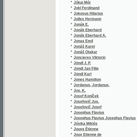
*
Junek J.
(1/1584
*
Junek Jos.
(1/1584
*
Jung Karl Emil
(1/733)
*
Jung Václav Alois
(1/256)
*
Jünger
(1/1665
*
Jünger Johan Friedrich
(1/75)
*
Junghans Josef
(2/1675
*
Junghanss J. C. G.
(1/7)
*
Jungmann Antonín Jan
(5/1508
*
Jungmann J.
(1/894)
*
Jungmann Jan
(2/422)
*
Jungmann Josef
(10/910
*
Jungmann Jozef
(1/519)
*
Jurčič Josip
(2/417)
*
Jurenka H.
(1/1665
*
Jurenka Hanuš
(1/1665
*
Jursa Jan
(1/118)
*
Jussieu Laurent Pierre de
(1/144)
*
Just
(1/52)
*
Just Antonín Josef Ludvík
(1/268)
*
Just Eduard
(10/518
*
Justov
(1/1665
*
Jüttner Josef
(2/225)