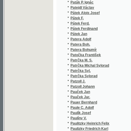
*
Patera Boh.
(1
*
Patera Bohumír
(4
*
Patočka František
(6
*
Patrčka M. S.
(3
*
Patrčka Michal Sylorad
(2
*
Patrčka Syl.
(1
*
Patrčka Sylorad
(1
*
Patzoll J.
(1
*
Patzoll Johann
(1
*
Pauček Jan
(1
*
Pauček Jar.
(1
*
Pauer Bernhard
(1
*
Paule C. Adolf
(1
*
Paulík Josef
(6
*
Paulíny V.
(1
*
Paulitzky Heinrich Felix
(1
*
Paulizky Friedrich Karl
(1
*
Paulton Edward A.
(1
*
Paulton Harry
(1
*
Paulus Clement
(1
*
Paulus Josef
(1
*
Pausinger Franz
(1
*
Pávek L.
(1
*
Pavel Jar.
(2
*
Pavel Josef
(1
*
Pavelka Jakub
(1
*
Pavelka Josef
(1