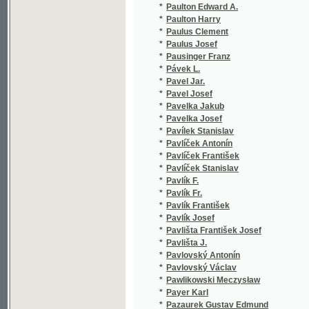
*
Pavílek Stanislav
(1
*
Pavlíček Antonín
(3
*
Pavlíček František
(1
*
Pavlíček Stanislav
(1
*
Pavlík F.
(1
*
Pavlík Fr.
(1
*
Pavlík František
(1
*
Pavlík Josef
(1
*
Pavlišta František Josef
(1
*
Pavlišta J.
(1
*
Pavlovský Antonín
(1
*
Pavlovský Václav
(1
*
Pawlikowski Meczysław
(1
*
Payer Karl
(1
*
Pazaurek Gustav Edmund
(1
*
Pazderníková Barbora
(1
*
Pazourek Josef
(9
*
Pažout Jos.
(1
*
Pažout Josef
(1
*
Peck Eduard
(1
*
Pecka J. B.
(1
*
Pecka-Strahovský J. B.
(1
*
Pecka-Strahovský Jos. Bol.
(1
*
Peckovský Jozef František Kocián
(1
*
Peča Václav
(1
*
Peča Vilém
(1
*
Pečenka Václav
(1