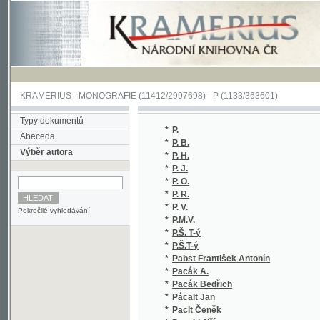
KRAMERIUS
-
MONOGRAFIE
(11412/2997698) -
P (1133/363601)
Typy dokumentů
*
P.
(2
Abeceda
*
P. B.
(1
Výběr autora
*
P. H.
(1
*
P. J.
(2
*
P. O.
(1
*
P. R.
(1
*
P. V.
(1
Pokročilé vyhledávání
*
P.M.V.
(1
*
P.Š. T-ý
(1
*
P.Š.T-ý
(1
*
Pabst František Antonín
(1
*
Pacák A.
(1
*
Pacák Bedřich
(3
*
Pácalt Jan
(1
*
Paclt Čeněk
(1
*
Pacold Jiří
(3
*
Pacovský Antonín
(1
*
Pacovský Václav
(2