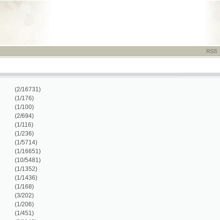
RSS
-
TISK
-
NÁP
/16731)
/176)
/100)
/694)
/116)
/236)
/5714)
/16651)
0/5481)
/1352)
/1436)
/168)
/202)
/206)
/451)
/1143)
/45)
/486)