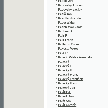
*
Pačič Jan
(1
*
Paer Ferdinando
(2
*
Paget Walter
(1
*
Pachmayer Josef
(2
*
Pachner A.
(1
*
Paiir Fr.
(1
*
Paiir Franz
(1
*
Pailleron Édouard
(1
*
Pakosta Vojtěch
(5
*
Pala Fr.
(1
*
Palacio Valdés Armando
(1
*
Palacký
(1
*
Palacký F.
(1
*
Palacký Fr.
(2
*
Palacký Frant.
(1
*
Palacký František
(2
*
Palacky Franz
(1
*
Palacký Jan
(1
*
Palárik J.
(1
*
Palárik Ján
(1
*
Palát Ant.
(1
*
Palát Antonín
(1
*
Palda Lev J.
(1
*
Paleček
(2
*
Paleček Š.
(1
*
Palice Antonín
(2
*
Palkovič Juraj
(2