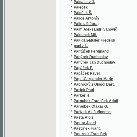
*
Palm Aleksandr Ivanovič
(2
*
Palounek Mil.
(1
*
Paludan-Müller Frederik
(1
*
paní z L.
(1
*
Pantůček Ferdinand
(2
*
Panýrek Duchoslav
(5
*
Panýrek Jan Duchoslav
(7
*
Papáček P.
(1
*
Papáček Pavel
(5
*
Pape-Carpantier Marie
(1
*
Paprocký z Glogol Bart.
(1
*
Parfoit Paul
(1
*
Parker H.
(1
*
Paroubek František Adolf
(1
*
Paroubek Otakar G.
(1
*
Pařízek Aleš Vincenc
(1
*
Pasta Alois
(1
*
Pastor Josef
(2
*
Pastrnek Frant.
(1
*
Pastrnek František
(1
*
Paták P. Ignác
(1
*
Patejdl Václav
(2
*
Pátek Alois Josef
(1
*
Pátek F.
(1
*
Pátek Ferd.
(1
*
Pátek Ferdinand
(1
*
Pátek Jan
(3
*
Patera Adolf
(9