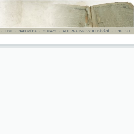
OVĚDA
-
ODKAZY
-
ALTERNATIVNÍ VYHLEDÁVÁNÍ
-
ENGLISH