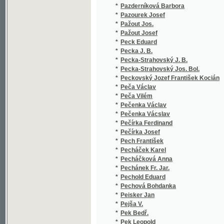
*
Pečenka Vácslav
(1
*
Pečírka Ferdinand
(2
*
Pečírka Josef
(5
*
Pech František
(1
*
Pecháček Karel
(1
*
Pecháčková Anna
(1
*
Pechánek Fr. Jar.
(1
*
Pechold Eduard
(1
*
Pechová Bohdanka
(2
*
Peisker Jan
(4
*
Pejša V.
(1
*
Pek Bedř.
(1
*
Pek Leopold
(1
*
Pekárek Josef
(1
*
Pekař Jos.
(1
*
Pekař Josef
(2
*
Pelcl František Martin
(3
*
Pelcl Josef
(3
*
Pelel J.
(1
*
Pelikán Bohuslav
(1
*
Pelikán J.
(1
*
Pelikán Jan
(1
*
Pelikán Jan Nep. Karel
(1
*
Pelikán Václ.
(1
*
Pelikovský Pavel Josef
(4
*
Pelíšek J.
(1
*
Pelíšek Jan
(6
*
Pelleter Michael
(2