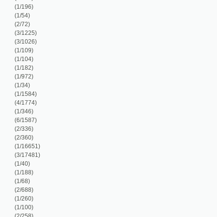
/360)
/16651)
/17481)
/40)
/188)
/68)
/688)
/260)
/100)
/258)
/1270)
/64)
/172)
/866)
/70)
/856)
/140)
/5967)
/778)
/8)
/110)
/1028)
/6116)
/894)
8/7367)
/524)
/16945)