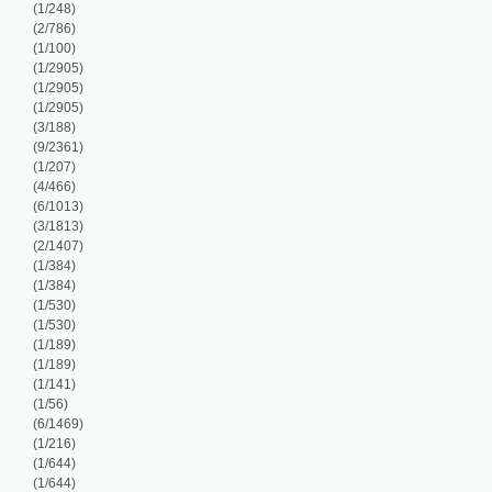
/207)
/466)
/1013)
/1813)
/1407)
/384)
/384)
/530)
/530)
/189)
/189)
/141)
/56)
/1469)
/216)
/644)
/644)
/76)
/76)
/304)
/48)
/244)
/64)
/199)
5/2579)
/456)
/166)