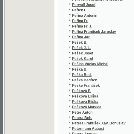
*
Peškova Eliška
(1
*
Pešková Eliška
(3
*
Pešková Matylda
(1
*
Peter Anton
(1
*
Petera Boh.
(1
*
Petera František Xav. Bohuslav
(1
*
Petermann August
(1
*
Peters August
(4
*
Petőfi Sándor
(1
*
Petr J.
(1
*
Petr Libor
(1
*
Petr Lubomír
(1
*
Petr V.
(1
*
Petr z Mladoňovic
(1
*
Petrák Jan
(1
*
Petrák Josef
(1
*
Petráš František
(1
*
Petri C. W.
(1
*
Petrish Xaver Herman
(1
*
Petrov J. A.
(1
*
Petrovskaja E. G.
(1
*
Petrowič Jozef
(1
*
Petrů V
(1
*
Petrů V.
(1
*
Petrů Václ.
(1
*
Petrů Václav
(2
*
Petrželka Václav J.
(1