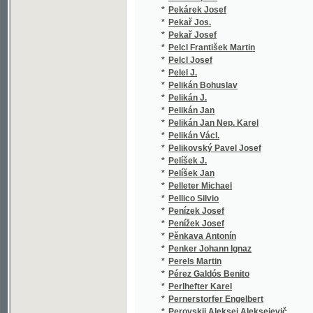
*
Pellico Silvio
(2
*
Penízek Josef
(1
*
Penížek Josef
(3
*
Pěnkava Antonín
(1
*
Penker Johann Ignaz
(1
*
Perels Martin
(1
*
Pérez Galdós Benito
(2
*
Perlhefter Karel
(1
*
Pernerstorfer Engelbert
(1
*
Perovskij Aleksej Aleksejevič
(2
*
Perwolf Josef
(1
*
Peřich L.
(1
*
Peřina Antonín
(1
*
Peřina Fr.
(1
*
Peřina Fr. J.
(1
*
Peřina František Jaroslav
(4
*
Peřina Jar.
(1
*
Pešek B.
(2
*
Pešek J. L.
(2
*
Pešek Josef
(1
*
Pešek Karel
(1
*
Pešina Václav Michal
(8
*
Peška B.
(3
*
Peška Bed.
(1
*
Peška Bedřich
(1
*
Peške František
(2
*
Pešková E.
(4