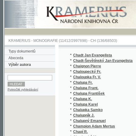
KRAMERIUS
-
MONOGRAFIE
(11412/2997698) -
CH (136/68503)
Typy dokumentů
*
Chadt Jan Evangelista
Abeceda
*
Chadt-Ševětínský Jan Evangelista
Výběr autora
*
Chaignon Pierre
*
Chaloupecký Fr.
*
Chaloupka Fr. V.
*
Chalupa Fr.
*
Chalupa Frant.
Pokročilé vyhledávání
*
Chalupa František
*
Chalupa K.
*
Chalupa Karel
*
Chalupka Samko
*
Chalupník J.
*
Chalupný Emanuel
*
Champion Adam Mertus
*
Chapí R.
*
Charbuská M.
*
Charcot
*
Charles Jean