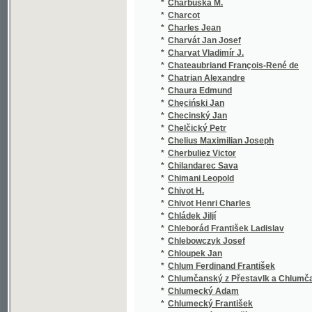
*
Charvát Jan Josef
*
Charvat Vladimír J.
*
Chateaubriand François-René de
*
Chatrian Alexandre
*
Chaura Edmund
*
Chęciński Jan
*
Checinský Jan
*
Chelčický Petr
*
Chelius Maximilian Joseph
*
Cherbuliez Victor
*
Chilandarec Sava
*
Chimani Leopold
*
Chivot H.
*
Chivot Henri Charles
*
Chládek Jiljí
*
Chleborád František Ladislav
*
Chlebowczyk Josef
*
Chloupek Jan
*
Chlum Ferdinand František
*
Chlumčanský z Přestavlk a Chlumčan Václa
*
Chlumecký Adam
*
Chlumecký František
*
Chlumecký Petr Jiří
*
Chlup Otakar
*
Chlup Vincenc Sl.
*
Chmel Jan Nepomucký
*
Chmela J.