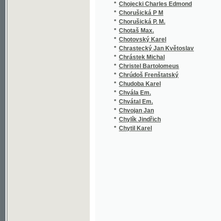
*
Chrúdoš Frenštatský
*
Chudoba Karel
*
Chvála Em.
*
Chvátal Em.
*
Chvojan Jan
*
Chylík Jindřich
*
Chytil Karel