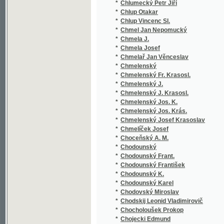
*
Chmela Josef
*
Chmelař Jan Věnceslav
*
Chmelenský
*
Chmelenský Fr. Krasosl.
*
Chmelenský J.
*
Chmelenský J. Krasosl.
*
Chmelenský Jos. K.
*
Chmelenský Jos. Krás.
*
Chmelenský Josef Krasoslav
*
Chmelíček Josef
*
Choceňský A. M.
*
Chodounský
*
Chodounský Frant.
*
Chodounský František
*
Chodounský K.
*
Chodounský Karel
*
Chodovský Miroslav
*
Chodskij Leonid Vladimirovič
*
Chocholoušek Prokop
*
Chojecki Edmund
*
Chojecki Charles Edmond
*
Chorušická P M
*
Chorušická P. M.
*
Chotaš Max.
*
Chotovský Karel
*
Chrastecký Jan Květoslav
*
Chrástek Michal
*
Christel Bartolomeus