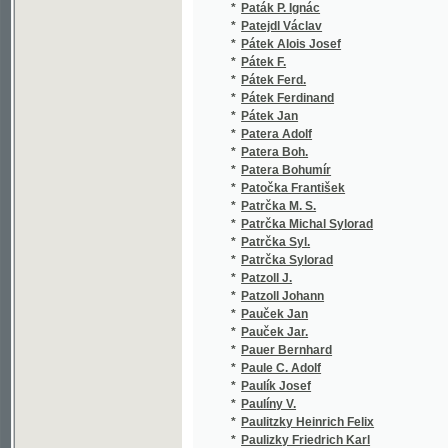
*
Patera Boh.
(1
*
Patera Bohumír
(4
*
Patočka František
(6
*
Patrčka M. S.
(3
*
Patrčka Michal Sylorad
(2
*
Patrčka Syl.
(1
*
Patrčka Sylorad
(1
*
Patzoll J.
(1
*
Patzoll Johann
(1
*
Pauček Jan
(1
*
Pauček Jar.
(1
*
Pauer Bernhard
(1
*
Paule C. Adolf
(1
*
Paulík Josef
(6
*
Paulíny V.
(1
*
Paulitzky Heinrich Felix
(1
*
Paulizky Friedrich Karl
(1
*
Paulton Edward A.
(1
*
Paulton Harry
(1
*
Paulus Clement
(1
*
Paulus Josef
(1
*
Pausinger Franz
(1
*
Pávek L.
(1
*
Pavel Jar.
(2
*
Pavel Josef
(1
*
Pavelka Jakub
(1
*
Pavelka Josef
(1