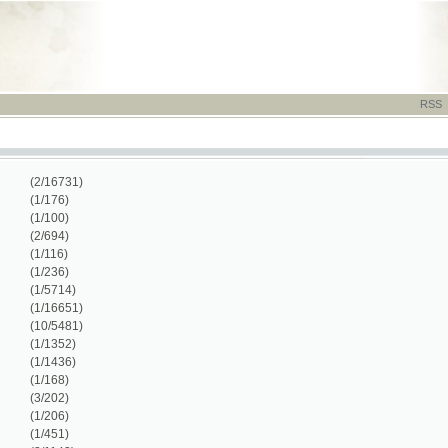
RSS
-
TISK
-
NÁP
/16731)
/176)
/100)
/694)
/116)
/236)
/5714)
/16651)
0/5481)
/1352)
/1436)
/168)
/202)
/206)
/451)
/1143)
/45)
/486)