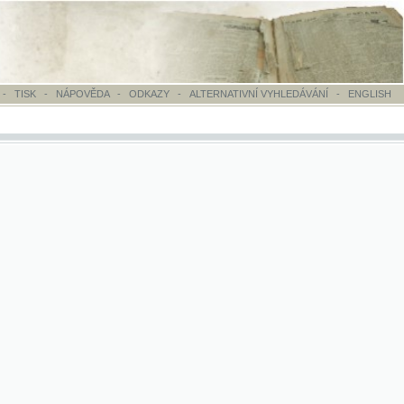
OVĚDA
-
ODKAZY
-
ALTERNATIVNÍ VYHLEDÁVÁNÍ
-
ENGLISH