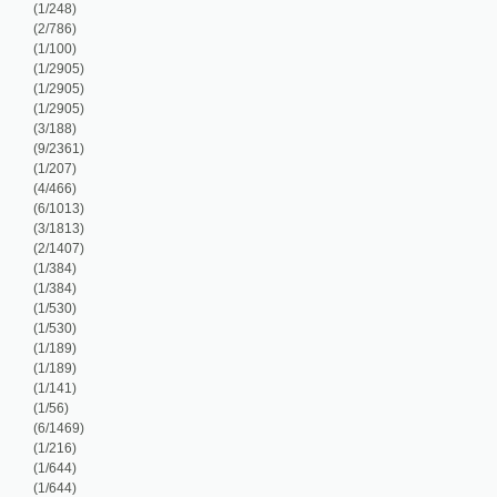
/207)
/466)
/1013)
/1813)
/1407)
/384)
/384)
/530)
/530)
/189)
/189)
/141)
/56)
/1469)
/216)
/644)
/644)
/76)
/76)
/304)
/48)
/244)
/64)
/199)
5/2579)
/456)
/166)