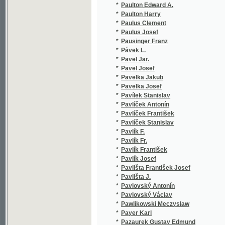
*
Pavílek Stanislav
(1
*
Pavlíček Antonín
(3
*
Pavlíček František
(1
*
Pavlíček Stanislav
(1
*
Pavlík F.
(1
*
Pavlík Fr.
(1
*
Pavlík František
(1
*
Pavlík Josef
(1
*
Pavlišta František Josef
(1
*
Pavlišta J.
(1
*
Pavlovský Antonín
(1
*
Pavlovský Václav
(1
*
Pawlikowski Meczysław
(1
*
Payer Karl
(1
*
Pazaurek Gustav Edmund
(1
*
Pazderníková Barbora
(1
*
Pazourek Josef
(9
*
Pažout Jos.
(1
*
Pažout Josef
(1
*
Peck Eduard
(1
*
Pecka J. B.
(1
*
Pecka-Strahovský J. B.
(1
*
Pecka-Strahovský Jos. Bol.
(1
*
Peckovský Jozef František Kocián
(1
*
Peča Václav
(1
*
Peča Vilém
(1
*
Pečenka Václav
(1