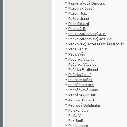
*
Pečenka Vácslav
(1
*
Pečírka Ferdinand
(2
*
Pečírka Josef
(5
*
Pech František
(1
*
Pecháček Karel
(1
*
Pecháčková Anna
(1
*
Pechánek Fr. Jar.
(1
*
Pechold Eduard
(1
*
Pechová Bohdanka
(2
*
Peisker Jan
(4
*
Pejša V.
(1
*
Pek Bedř.
(1
*
Pek Leopold
(1
*
Pekárek Josef
(1
*
Pekař Jos.
(1
*
Pekař Josef
(2
*
Pelcl František Martin
(3
*
Pelcl Josef
(3
*
Pelel J.
(1
*
Pelikán Bohuslav
(1
*
Pelikán J.
(1
*
Pelikán Jan
(1
*
Pelikán Jan Nep. Karel
(1
*
Pelikán Václ.
(1
*
Pelikovský Pavel Josef
(4
*
Pelíšek J.
(1
*
Pelíšek Jan
(6
*
Pelleter Michael
(2