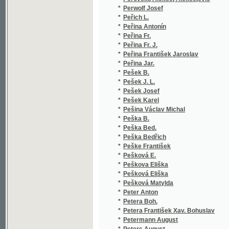
*
Peškova Eliška
(1
*
Pešková Eliška
(3
*
Pešková Matylda
(1
*
Peter Anton
(1
*
Petera Boh.
(1
*
Petera František Xav. Bohuslav
(1
*
Petermann August
(1
*
Peters August
(4
*
Petőfi Sándor
(1
*
Petr J.
(1
*
Petr Libor
(1
*
Petr Lubomír
(1
*
Petr V.
(1
*
Petr z Mladoňovic
(1
*
Petrák Jan
(1
*
Petrák Josef
(1
*
Petráš František
(1
*
Petri C. W.
(1
*
Petrish Xaver Herman
(1
*
Petrov J. A.
(1
*
Petrovskaja E. G.
(1
*
Petrowič Jozef
(1
*
Petrů V
(1
*
Petrů V.
(1
*
Petrů Václ.
(1
*
Petrů Václav
(2
*
Petrželka Václav J.
(1