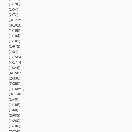
/360)
/16651)
/17481)
/40)
/188)
/68)
/688)
/260)
/100)
/258)
/1270)
/64)
/172)
/866)
/70)
/856)
/140)
/5967)
/778)
/8)
/110)
/1028)
/6116)
/894)
8/7367)
/524)
/16945)