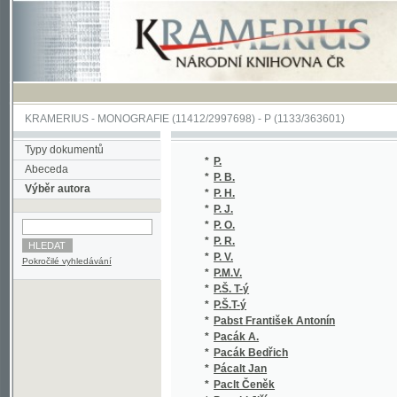
KRAMERIUS
-
MONOGRAFIE
(11412/2997698) -
P (1133/363601)
Typy dokumentů
*
P.
(2
Abeceda
*
P. B.
(1
Výběr autora
*
P. H.
(1
*
P. J.
(2
*
P. O.
(1
*
P. R.
(1
*
P. V.
(1
Pokročilé vyhledávání
*
P.M.V.
(1
*
P.Š. T-ý
(1
*
P.Š.T-ý
(1
*
Pabst František Antonín
(1
*
Pacák A.
(1
*
Pacák Bedřich
(3
*
Pácalt Jan
(1
*
Paclt Čeněk
(1
*
Pacold Jiří
(3
*
Pacovský Antonín
(1
*
Pacovský Václav
(2