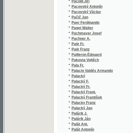
*
Pačič Jan
(1
*
Paer Ferdinando
(2
*
Paget Walter
(1
*
Pachmayer Josef
(2
*
Pachner A.
(1
*
Paiir Fr.
(1
*
Paiir Franz
(1
*
Pailleron Édouard
(1
*
Pakosta Vojtěch
(5
*
Pala Fr.
(1
*
Palacio Valdés Armando
(1
*
Palacký
(1
*
Palacký F.
(1
*
Palacký Fr.
(2
*
Palacký Frant.
(1
*
Palacký František
(2
*
Palacky Franz
(1
*
Palacký Jan
(1
*
Palárik J.
(1
*
Palárik Ján
(1
*
Palát Ant.
(1
*
Palát Antonín
(1
*
Palda Lev J.
(1
*
Paleček
(2
*
Paleček Š.
(1
*
Palice Antonín
(2
*
Palkovič Juraj
(2