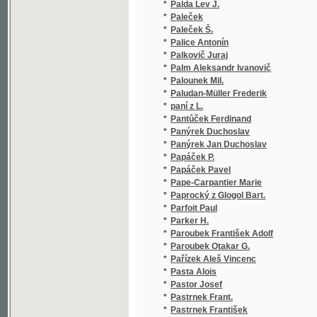
*
Palm Aleksandr Ivanovič
(2
*
Palounek Mil.
(1
*
Paludan-Müller Frederik
(1
*
paní z L.
(1
*
Pantůček Ferdinand
(2
*
Panýrek Duchoslav
(5
*
Panýrek Jan Duchoslav
(7
*
Papáček P.
(1
*
Papáček Pavel
(5
*
Pape-Carpantier Marie
(1
*
Paprocký z Glogol Bart.
(1
*
Parfoit Paul
(1
*
Parker H.
(1
*
Paroubek František Adolf
(1
*
Paroubek Otakar G.
(1
*
Pařízek Aleš Vincenc
(1
*
Pasta Alois
(1
*
Pastor Josef
(2
*
Pastrnek Frant.
(1
*
Pastrnek František
(1
*
Paták P. Ignác
(1
*
Patejdl Václav
(2
*
Pátek Alois Josef
(1
*
Pátek F.
(1
*
Pátek Ferd.
(1
*
Pátek Ferdinand
(1
*
Pátek Jan
(3
*
Patera Adolf
(9