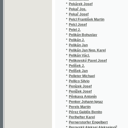
*
Pellico Silvio
(2
*
Penízek Josef
(1
*
Penížek Josef
(3
*
Pěnkava Antonín
(1
*
Penker Johann Ignaz
(1
*
Perels Martin
(1
*
Pérez Galdós Benito
(2
*
Perlhefter Karel
(1
*
Pernerstorfer Engelbert
(1
*
Perovskij Aleksej Aleksejevič
(2
*
Perwolf Josef
(1
*
Peřich L.
(1
*
Peřina Antonín
(1
*
Peřina Fr.
(1
*
Peřina Fr. J.
(1
*
Peřina František Jaroslav
(4
*
Peřina Jar.
(1
*
Pešek B.
(2
*
Pešek J. L.
(2
*
Pešek Josef
(1
*
Pešek Karel
(1
*
Pešina Václav Michal
(8
*
Peška B.
(3
*
Peška Bed.
(1
*
Peška Bedřich
(1
*
Peške František
(2
*
Pešková E.
(4