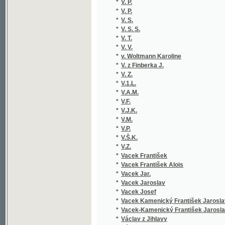
*
V. S. S.
*
V. T.
*
V. V.
*
v. Woltmann Karoline
*
V. z Finberka J.
*
V. Z.
*
V.1.L.
*
V.A.M.
*
V.F.
*
V.J.K.
*
V.M.
*
V.P.
*
V.Š.K.
*
V.Z.
*
Vacek František
*
Vacek František Alois
*
Vacek Jar.
*
Vacek Jaroslav
*
Vacek Josef
*
Vacek Kamenický František Jaroslav
*
Vacek-Kamenický František Jaroslav
*
Václav z Jihlavy
*
Václavek M.
*
Václavek Mat.
*
Václavek Matouš
*
Václavíček Václav Vilém
*
Václavík Fran.