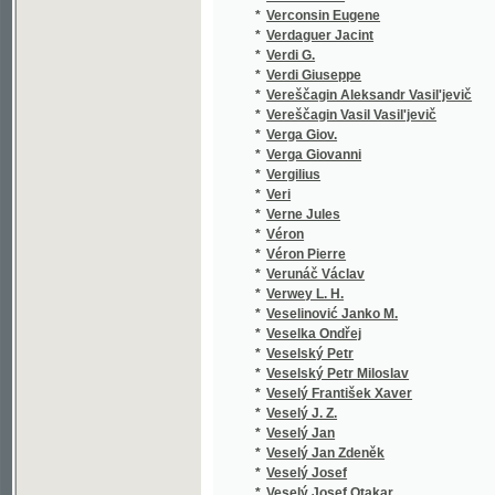
*
Veselinović Janko M.
*
Veselka Ondřej
*
Veselský Petr
*
Veselský Petr Miloslav
*
Veselý František Xaver
*
Veselý J. Z.
*
Veselý Jan
*
Veselý Jan Zdeněk
*
Veselý Josef
*
Veselý Josef Otakar
*
Veselý Richard
*
Veselý Václav
*
Vetter Benjamin
*
Vetti O. S.
*
Veverka Emilian
*
Veverka František Budislav
*
Veverka Josef
*
Veverka Václav
*
Veverka Vácslav
*
Vidimský D.
*
Vigneron A.
*
Vigouroux Fulcran
*
Vichterle František Jan
*
Viková - Kunětická B.
*
Viková-Kunětická Božena
*
Viktorin J. K.
*
Vilhelm Jindřich