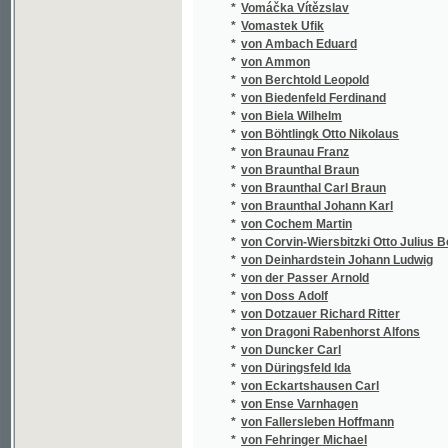
*
von Gersdorff Wilhelmine
*
von Goethe Johann Wolfgang
*
von Gruenwald Theodor
*
von Gruenwald Theodor Wander Ritter
*
von Grünwald Theodor
*
von Guseck Bernd
*
von Haase Karl
*
von Hansgirg Karl Viktor
*
von Hellwald Friedrich Anton Heller
*
von Herder Johann Gottfried
*
von Hohenhausen Elise
*
von Hochstetter Ferdinand
*
von Hochstetter Ferdinand Ritter
*
von Holtei Karl
*
von Horn W. O.
*
von Houwald Ernst
*
von Hubert C. J.
*
von Ihering Rudolf
*
von Kappel Vinzenz Ludwig
*
von Kilian Hermann Friedrich
*
von Kleist Heinrich
*
von Knigge Adolph
*
von Körber Philipp
*
von Kotzebue August
*
von Lendenfeld Robert
*
von Lengerke Alexander
*
von Litrov Heinrich