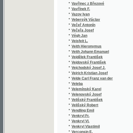
*
Vejchodský Josef J.
*
Vejrich Kristian Josef
*
Velde Carl Franz van der
*
Veleba
*
Velemínský Karel
*
Velenovský Josef
*
Velišský František
*
Velišský Robert
*
Vendling Emil
*
Venkryl Fr.
*
Venkryl Vl.
*
Venkryl Vlastimil
*
Verconsin E.
*
Verconsin Eugene
*
Verdaguer Jacint
*
Verdi G.
*
Verdi Giuseppe
*
Vereščagin Aleksandr Vasil'jevič
*
Vereščagin Vasil Vasil'jevič
*
Verga Giov.
*
Verga Giovanni
*
Vergilius
*
Veri
*
Verne Jules
*
Véron
*
Véron Pierre
*
Verunáč Václav
*
Verwey L. H.