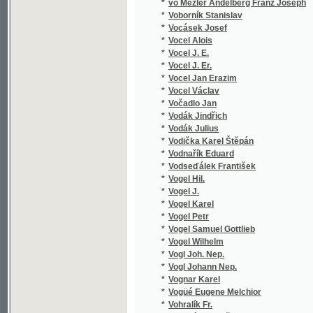
*
Vohralík František
*
Vochala Josef
*
Voigt Christian Friedrich Traugott
*
Voitl Karel
*
Vojáček Methoděj Josef
*
Vojáček V
*
Vojáček Václav
*
Vojčický Vladislav
*
Vojkovský Karel
*
Vojnarová Maruše
*
Volák Fr. Pravoslav
*
Volák František Pravoslav
*
Volanický Vlastimil
*
Volckamer Johann Christoph
*
Völckner Karel
*
Volfová Adéla
*
Volfová Hedviga
*
Volkán B.
*
Vollmer Carl Gottfried Wilhelm
*
Volný Jiří
*
Volný Řehoř Tomáš
*
Volný Stanislav
*
Volšovský F.
*
Voltaire
*
Voltersdorf Arnošt Bohumil
*
Vomáčka Vítězslav
*
Vomastek Ufik
*
von Ambach Eduard