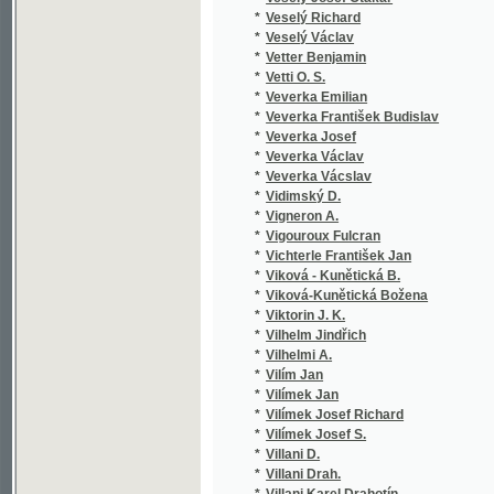
*
Vilhelmi A.
*
Vilím Jan
*
Vilímek Jan
*
Vilímek Josef Richard
*
Vilímek Josef S.
*
Villani D.
*
Villani Drah.
*
Villani Karel Drahotín
*
Villemont E.
*
Vinařický Karel Alois
*
Vinařovský
*
Vinc. v. Krombholz Jul.
*
Vinklář František Boh.
*
Vinkler František
*
Vínohorský Josef
*
Vinopal Antonín
*
Vintíř Josef
*
Viola z Prácheňska
*
Viršink Leopold František
*
Višický Antonín
*
Viták Ant. Konst.
*
Víták Antonín K.
*
Viták Antonín Konstantin
*
Vitásek J. Eraz.
*
Vitásek Jindřich Erazim
*
Vitásek Vojta
*
Vítek Eugen