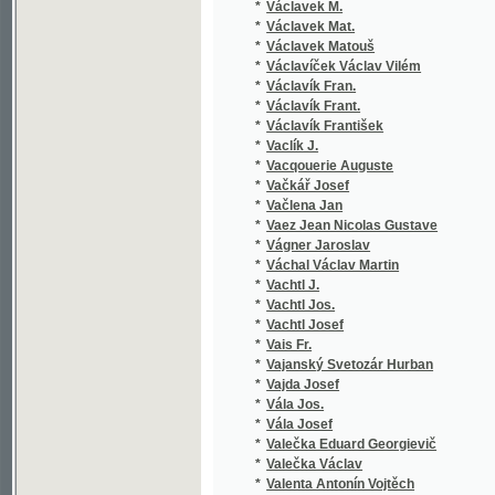
*
Václavík Frant.
*
Václavík František
*
Vaclík J.
*
Vacqouerie Auguste
*
Vačkář Josef
*
Vačlena Jan
*
Vaez Jean Nicolas Gustave
*
Vágner Jaroslav
*
Váchal Václav Martin
*
Vachtl J.
*
Vachtl Jos.
*
Vachtl Josef
*
Vais Fr.
*
Vajanský Svetozár Hurban
*
Vajda Josef
*
Vála Jos.
*
Vála Josef
*
Valečka Eduard Georgievič
*
Valečka Václav
*
Valenta Antonín Vojtěch
*
Valera Juan
*
Valjavec M. K.
*
Valouch Fr.
*
Valouch František
*
Valter Václav
*
Valtera Juan
*
Valterova Jindra
*
van der Velde Carl Franz