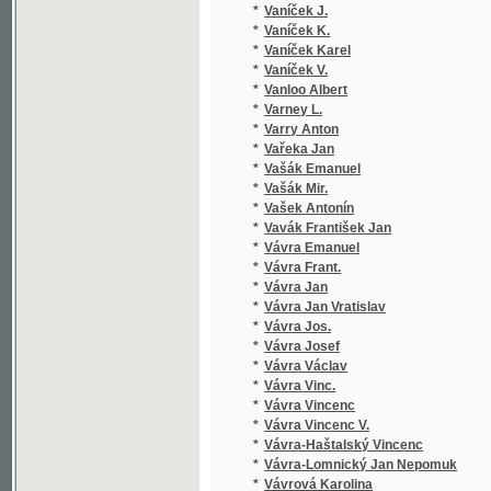
*
Vašek Antonín
*
Vavák František Jan
*
Vávra Emanuel
*
Vávra Frant.
*
Vávra Jan
*
Vávra Jan Vratislav
*
Vávra Jos.
*
Vávra Josef
*
Vávra Václav
*
Vávra Vinc.
*
Vávra Vincenc
*
Vávra Vincenc V.
*
Vávra-Haštalský Vincenc
*
Vávra-Lomnický Jan Nepomuk
*
Vávrová Karolina
*
Vavřinec z Březové
*
Vavřínek F.
*
Vazov Ivan
*
Vebersýk Václav
*
Večeř Antonín
*
Večeřa Josef
*
Végh Jan
*
Veisfeit L.
*
Veith Hieronymus
*
Veith Johann Emanuel
*
Vejdělek František
*
Vejdovský František