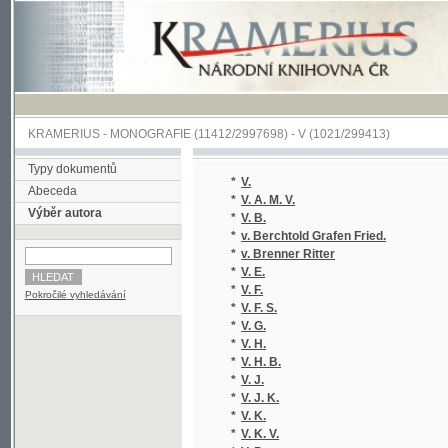
KRAMERIUS
-
MONOGRAFIE
(11412/2997698) -
V (1021/299413)
Typy dokumentů
*
V.
Abeceda
*
V. A. M. V.
Výběr autora
*
V. B.
*
v. Berchtold Grafen Fried.
*
v. Brenner Ritter
*
V. E.
*
V. F.
Pokročilé vyhledávání
*
V. F. S.
*
V. G.
*
V. H.
*
V. H. B.
*
V. J.
*
V. J. K.
*
V. K.
*
V. K. V.
*
V. P.
*
V. P.
*
V. S.