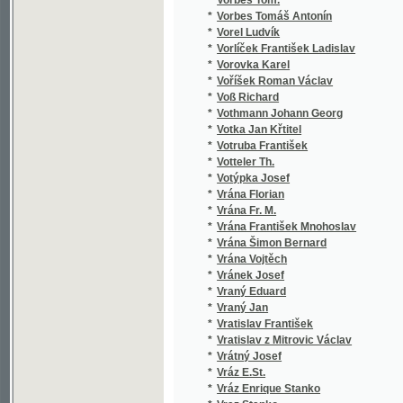
*
Vycpálek Jos.
*
Vycpálek Josef
*
Vycpálek Vycpálek, J. J. J.
*
Vydra Stanislav
*
Vyhlíd Vácslav
*
Vyhlídal Jan
*
Vyhnalíková Růžena
*
Vyhnis Čeněk
*
Vychodil Jan
*
Vychodil Pavel
*
Vychodil Pavel Julius
*
Vykoukal Fr. Vlad.
*
Vykoukal František Vladimír
*
Vymazal František
*
Vyrazil František
*
Vysekal Fr.
*
Vysoký Arnošt
*
Vysoký Hynek
*
Výšek Antonín Dobroslav
*
Vyšín v.
*
Vyšín Vojtěch
*
Vyškovský
*
Vyškovský Josef
*
Vz.
*
Vz. J. A.