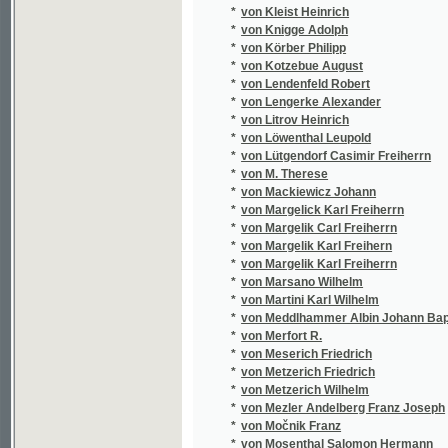
*
von Ruhwald Carl
*
von Ruhwald Franz Carl
*
von Ruhwald Franz Edlen
*
von Ruhwald Franz Karl
*
von Sacher-Masoch Leopold
*
von Scheure Johann
*
von Schmid Christoph
*
von Schwarzenberg Fridrich Fuersten
*
von Schwarzenberg Friedrich Fuersten
*
von Schwarzenberg Friedrich Fuesten
*
von Schwarzenberg Friedrich Fürsten
*
von Schweiger-Lerchenfeld Amand
*
von Schweitzer Johann Baptist
*
von Stadion Emerich
*
von Suppé Franz
*
von Suttner Bertha
*
von Tennecker Christian Ehrenfried Seyfrie
*
von Thun-Hohenstein Leopold Leo
*
von Vogelstein J.
*
von Vogelstein Johann
*
von Vogelstein Johann Vogel
*
von Wachsmann C.
*
von Weber Carl Maria
*
von Weyhrother Clemens
*
von Weyrauch August
*
von Wilbrandt Adolf
*
von Winterfeld Adolf Wilhelm Ernst