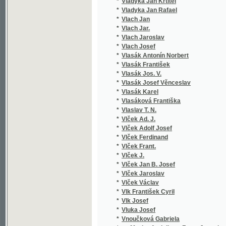
*
Vluka Josef
*
Vnoučková Gabriela
*
vo Mezler Andelberg Franz Joseph
*
Voborník Stanislav
*
Vocásek Josef
*
Vocel Alois
*
Vocel J. E.
*
Vocel J. Er.
*
Vocel Jan Erazim
*
Vocel Václav
*
Vočadlo Jan
*
Vodák Jindřich
*
Vodák Julius
*
Vodička Karel Štěpán
*
Vodnařík Eduard
*
Vodseďálek František
*
Vogel Hil.
*
Vogel J.
*
Vogel Karel
*
Vogel Petr
*
Vogel Samuel Gottlieb
*
Vogel Wilhelm
*
Vogl Joh. Nep.
*
Vogl Johann Nep.
*
Vognar Karel
*
Vogüé Eugene Melchior
*
Vohralík Fr.