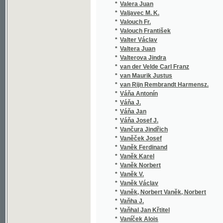
*
van Maurik Justus
*
van Rijn Rembrandt Harmensz.
*
Váňa Antonín
*
Váňa J.
*
Váňa Jan
*
Váňa Josef J.
*
Vančura Jindřich
*
Vaněček Josef
*
Vaněk Ferdinand
*
Vaněk Karel
*
Vaněk Norbert
*
Vaněk V.
*
Vaněk Václav
*
Vaněk, Norbert Vaněk, Norbert
*
Vaňha J.
*
Vaňhal Jan Křtitel
*
Vaníček Alois
*
Vaníček J.
*
Vaníček K.
*
Vaníček Karel
*
Vaníček V.
*
Vanloo Albert
*
Varney L.
*
Varry Anton
*
Vařeka Jan
*
Vašák Emanuel
*
Vašák Mir.