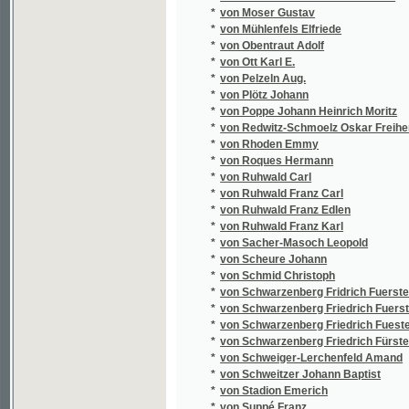
*
von Witzleben Karl August Friedrich
*
von Woltmann Karl Ludwig
*
von Woltmann Karoline
*
von Wurmb Julius
*
von Wurzbach Constant
*
von Wurzbach Constantin
*
Vondráček František
*
Vondruška Karel
*
Vopršal V.
*
Voráček Josef Antonín
*
Voráček Martin
*
Vorálek Lev
*
Vorbes Tom.
*
Vorbes Tomáš Antonín
*
Vorel Ludvík
*
Vorlíček František Ladislav
*
Vorovka Karel
*
Voříšek Roman Václav
*
Voß Richard
*
Vothmann Johann Georg
*
Votka Jan Křtitel
*
Votruba František
*
Votteler Th.
*
Votýpka Josef
*
Vrána Florian
*
Vrána Fr. M.
*
Vrána František Mnohoslav