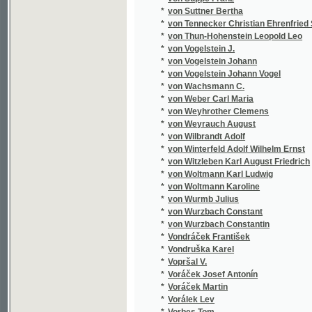
*
Vrána Šimon Bernard
*
Vrána Vojtěch
*
Vránek Josef
*
Vraný Eduard
*
Vraný Jan
*
Vratislav František
*
Vratislav z Mitrovic Václav
*
Vrátný Josef
*
Vráz E.St.
*
Vráz Enrique Stanko
*
Vraz Stanko
*
Vrba Fr.
*
Vrba Rudolf
*
Vrbas Jakub
*
Vrbata Jos.
*
Vrbata Josef
*
Vrchlický J.
*
Vrchlický Jar
*
Vrchlický Jar.
*
Vrchlický Jaroslav
*
Vrkoč V.
*
Vrobel František
*
Vrťátko Antonín Jaroslav
*
Vrzal Augustin Alois
*
Vrzal Bohuš
*
Vřešťál Antonín
*
Všetečka A.
*
Vunš Rudolf