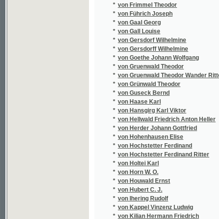
*
von Löwenthal Leupold
*
von Lütgendorf Casimir Freiherrn
*
von M. Therese
*
von Mackiewicz Johann
*
von Margelick Karl Freiherrn
*
von Margelik Carl Freiherrn
*
von Margelik Karl Freihern
*
von Margelik Karl Freiherrn
*
von Marsano Wilhelm
*
von Martini Karl Wilhelm
*
von Meddlhammer Albin Johann Baptist
*
von Merfort R.
*
von Meserich Friedrich
*
von Metzerich Friedrich
*
von Metzerich Wilhelm
*
von Mezler Andelberg Franz Joseph
*
von Močnik Franz
*
von Mosenthal Salomon Hermann
*
von Moser Gustav
*
von Mühlenfels Elfriede
*
von Obentraut Adolf
*
von Ott Karl E.
*
von Pelzeln Aug.
*
von Plötz Johann
*
von Poppe Johann Heinrich Moritz
*
von Redwitz-Schmoelz Oskar Freiherr
*
von Rhoden Emmy
*
von Roques Hermann