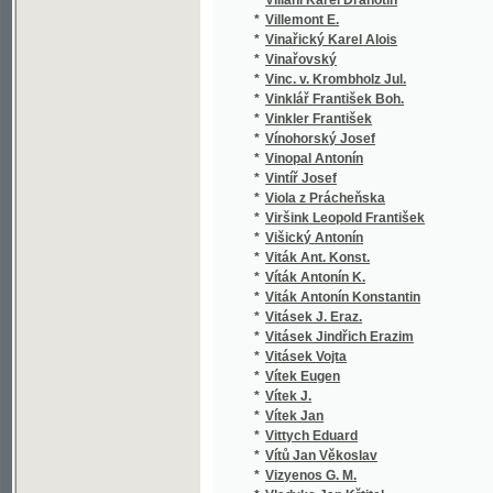
*
Vítek J.
*
Vítek Jan
*
Vittych Eduard
*
Vítů Jan Věkoslav
*
Vizyenos G. M.
*
Vladyka Jan Křtitel
*
Vladyka Jan Rafael
*
Vlach Jan
*
Vlach Jar.
*
Vlach Jaroslav
*
Vlach Josef
*
Vlasák Antonín Norbert
*
Vlasák František
*
Vlasák Jos. V.
*
Vlasák Josef Věnceslav
*
Vlasák Karel
*
Vlasáková Františka
*
Vlaslav T. N.
*
Vlček Ad. J.
*
Vlček Adolf Josef
*
Vlček Ferdinand
*
Vlček Frant.
*
Vlček J.
*
Vlček Jan B. Josef
*
Vlček Jaroslav
*
Vlček Václav
*
Vlk František Cyril
*
Vlk Josef