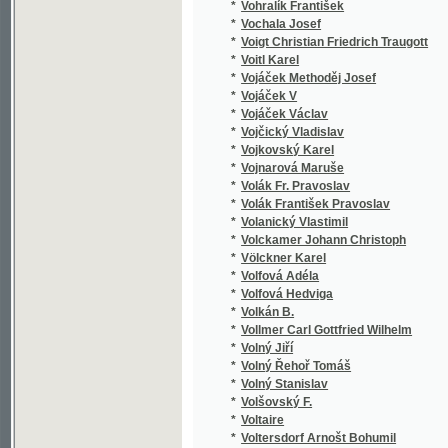
*
von Ammon
*
von Berchtold Leopold
*
von Biedenfeld Ferdinand
*
von Biela Wilhelm
*
von Böhtlingk Otto Nikolaus
*
von Braunau Franz
*
von Braunthal Braun
*
von Braunthal Carl Braun
*
von Braunthal Johann Karl
*
von Cochem Martin
*
von Corvin-Wiersbitzki Otto Julius Bernhard
*
von Deinhardstein Johann Ludwig
*
von der Passer Arnold
*
von Doss Adolf
*
von Dotzauer Richard Ritter
*
von Dragoni Rabenhorst Alfons
*
von Duncker Carl
*
von Düringsfeld Ida
*
von Eckartshausen Carl
*
von Ense Varnhagen
*
von Fallersleben Hoffmann
*
von Fehringer Michael
*
von Frimmel Theodor
*
von Führich Joseph
*
von Gaal Georg
*
von Gall Louise
*
von Gersdorf Wilhelmine