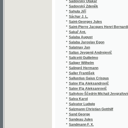
*
Sáchar J. L.
(1
*
Saint-Georges Jules
(1
*
Saint-Pierre Jacques Henri Bernardin de
(1
*
Sakař Ant.
(1
*
Salaba August
(3
*
Salaba Jaroslav Egon
(2
*
Salatnay Jan
(1
*
Salias Jevgenij Andrejevič
(2
*
Salicetti Guilielmo
(1
*
Saliger Wilhelm
(1
*
Salingré Hermann
(2
*
Saller František
(1
*
Sallustius Gaius Crispus
(3
*
Salov Il'ja Aleksandrovič
(1
*
Salov Il'ja Aleksanrovič
(1
*
Saltykov-Ščedrin Michail Jevgrafovič
(1
*
Salva Karol
(1
*
Salvator Ludwig
(1
*
Salzmann Christian Gotthilf
(7
*
Sand George
(8
*
Sandeau Jules
(3
*
Sandmann F. X.
(1
*
Sandtner Franz Eduard
(1
*
Sankot Josef Jan
(1
*
Sanson Charles Henri
(1
*
Sardou Victorien
(5
*
Sarrazín
(1