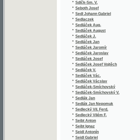
*
Sedláček Jaromír
(1
*
Sedláček Jaroslav
(1
*
Sedláček Josef
(7
*
Sedláček Josef Vojtěch
(7
*
Sedláček V.
(1
*
Sedláček Vác.
(1
*
Sedláček Vácslav
(1
*
Sedláček-Smíchovský
(1
*
Sedláček-Smíchovský V.
(1
*
Sedlák Jan
(1
*
Sedlák Jan Nepomuk
(2
*
Sedlecký Vil. Ferd.
(1
*
Sedlecký Vilém F.
(1
*
Seibt Anton
(1
*
Seibt Ignaz
(4
*
Seidl Antonín
(2
*
Seidl Gabriel
(1
*
Seidl Johann Gabriel
(1
*
Seidler Ferdinand
(1
*
Seidler Karl
(1
*
Seidlitz Julius
(2
*
Seifart Karl
(1
*
Seifert Adolf
(1
*
Seifert Adolph
(1
*
Seigl Ant. Ed.
(1
*
Sekera Emil
(1
*
Semerád Čeněk
(1