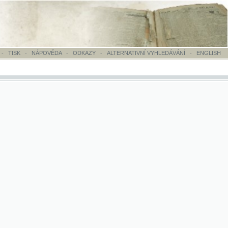
OVĚDA
-
ODKAZY
-
ALTERNATIVNÍ VYHLEDÁVÁNÍ
-
ENGLISH