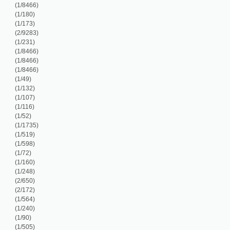
/107)
/116)
/52)
/1735)
/519)
/598)
/72)
/160)
/248)
/650)
/172)
/564)
/240)
/90)
/505)
/505)
/236)
/224)
/1018)
2/3780)
/8466)
/1584)
/148)
/222)
/8466)
/8466)
/8466)