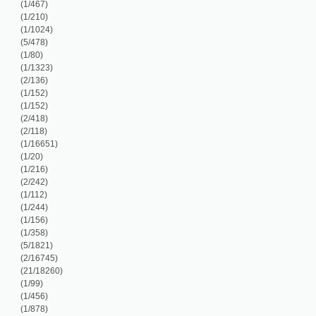
/1323)
/136)
/152)
/152)
/418)
/118)
/16651)
/20)
/216)
/242)
/112)
/244)
/156)
/358)
/1821)
/16745)
1/18260)
/99)
/456)
/878)
/878)
/356)
/8466)
/248)
/933)
4/7529)
/117)
/1909)