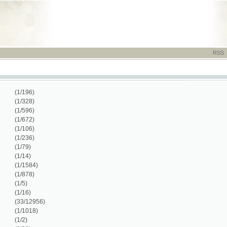
RSS
-
TISK
-
NÁP
/196)
/328)
/596)
/672)
/106)
/236)
/79)
/14)
/1584)
/878)
5)
/16)
3/12956)
/1018)
2)
/98)
/48)
/250)