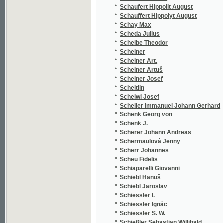
*
Schermaulová Jenny
(3
*
Scherr Johannes
(4
*
Scheu Fidelis
(2
*
Schiaparelli Giovanni
(1
*
Schiebl Hanuš
(1
*
Schiebl Jaroslav
(2
*
Schiessler I.
(1
*
Schiessler Ignác
(1
*
Schiessler S. W.
(1
*
Schießler Sebastian Willibald
(5
*
Schiffner Joseph
(3
*
Schikaneder Emanuel
(2
*
Schiller Antonín
(2
*
Schiller Ferdinand
(1
*
Schiller Friedrich
(1
*
Schilling
(1
*
Schilling August
(3
*
Schimmer Karl August
(1
*
Schindler František
(1
*
Schindler Karel Jiří
(1
*
Schindler M.
(1
*
Schirding Ferdinand Leopold
(1
*
Schirmer
(1
*
Schirnding Ferdinand Grafen
(2
*
Schirndinger Ferdinand Leopold von
(1
*
Schjorring Johanne
(1
*
Schlesinger Sig. Em.
(1