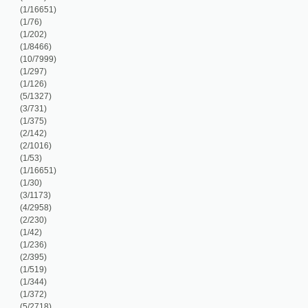
/1173)
/2958)
/230)
/42)
/236)
/395)
/519)
/344)
/372)
/2718)
/1461)
/127)
/122)
/14)
0/1920)
/104)
/8822)
/177)
/347)
/626)
/170)
/16651)
/192)
/1177)
/762)
/224)
/530)