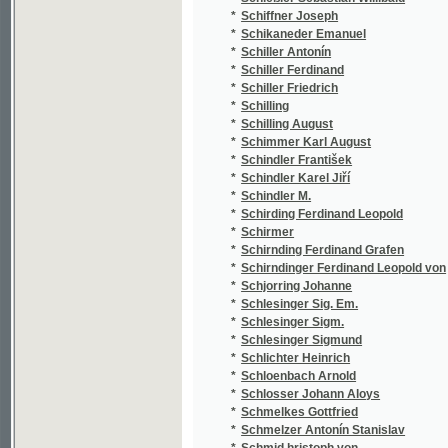
*
Schlesinger Sigm.
(2
*
Schlesinger Sigmund
(4
*
Schlichter Heinrich
(1
*
Schloenbach Arnold
(1
*
Schlosser Johann Aloys
(1
*
Schmelkes Gottfried
(1
*
Schmelzer Antonín Stanislav
(1
*
Schmid hristoph von
(1
*
Schmid Christoph von
(2
*
Schmidberger Joseph
(1
*
Schmidinger A.
(1
*
Schmidl Adolph
(2
*
Schmidleichner Ed. Ferd.
(1
*
Schmidleichner Eduard Ferdinand
(4
*
Schmidt Eduard Oskar
(1
*
Schmidt Elise
(1
*
Schmidt Eugen
(1
*
Schmidt Johann Ferdinand
(1
*
Schmidt Klamer
(1
*
Schmidt Louis
(2
*
Schmidt Theodor
(1
*
Schmidt V.
(1
*
Schmied Franz
(1
*
Schmied Hermann
(1
*
Schmitt Anton
(1
*
Schmitt Antonín Prokop
(1
*
Schmitt J. C.
(1