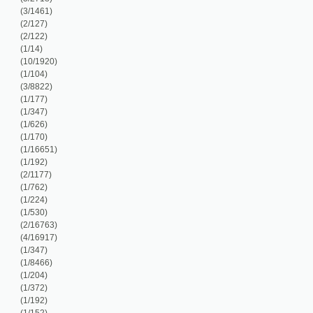
/16763)
/16917)
/347)
/8466)
/204)
/372)
/192)
/152)
5/8214)
/208)
/138)
/517)
/16651)
/16927)
/7320)
/104)
/260)
/380)
/530)
/613)
/8466)
/127)
/509)
/16651)
/116)
/55)
/884)