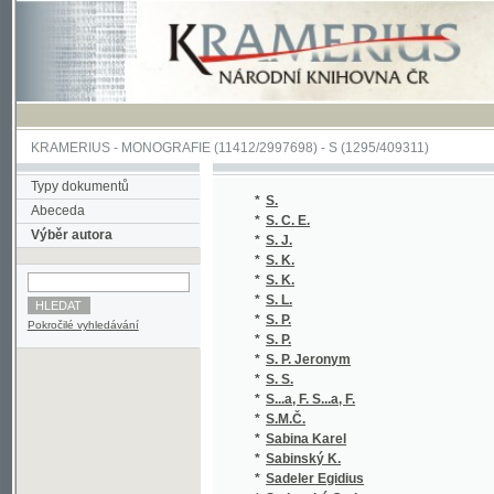
KRAMERIUS
-
MONOGRAFIE
(11412/2997698) -
S (1295/409311)
Typy dokumentů
*
S.
(1
Abeceda
*
S. C. E.
(1
Výběr autora
*
S. J.
(1
*
S. K.
(1
*
S. K.
(1
*
S. L.
(1
*
S. P.
(1
Pokročilé vyhledávání
*
S. P.
(1
*
S. P. Jeronym
(1
*
S. S.
(1
*
S...a, F. S...a, F.
(1/
*
S.M.Č.
(1
*
Sabina Karel
(3
*
Sabinský K.
(1
*
Sadeler Egidius
(1/
*
Sadovský Otakar
(1
*
Sadovský Zdeněk
(1
*
Sahula Jiří
(1