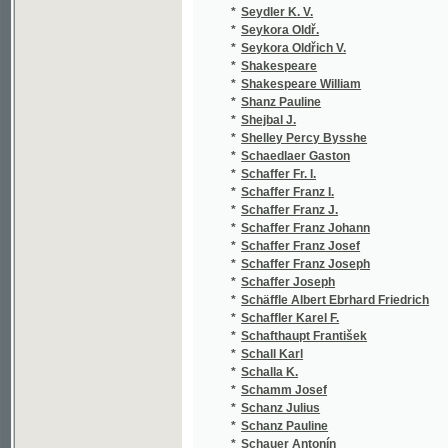
*
Schaffer Franz Johann
(1
*
Schaffer Franz Josef
(1
*
Schaffer Franz Joseph
(1
*
Schaffer Joseph
(1
*
Schäffle Albert Ebrhard Friedrich
(1
*
Schaffler Karel F.
(1
*
Schafthaupt František
(1
*
Schall Karl
(1
*
Schalla K.
(1
*
Schamm Josef
(1
*
Schanz Julius
(1
*
Schanz Pauline
(2
*
Schauer Antonín
(1
*
Schaufert Hippolit August
(1
*
Schauffert Hippolyt August
(1
*
Schay Max
(1
*
Scheda Julius
(1
*
Scheibe Theodor
(1
*
Scheiner
(1
*
Scheiner Art.
(1
*
Scheiner Artuš
(5
*
Scheiner Josef
(3
*
Scheitlin
(1
*
Scheiwl Josef
(2
*
Scheller Immanuel Johann Gerhard
(2
*
Schenk Georg von
(1
*
Schenk J.
(1
*
Scherer Johann Andreas
(1