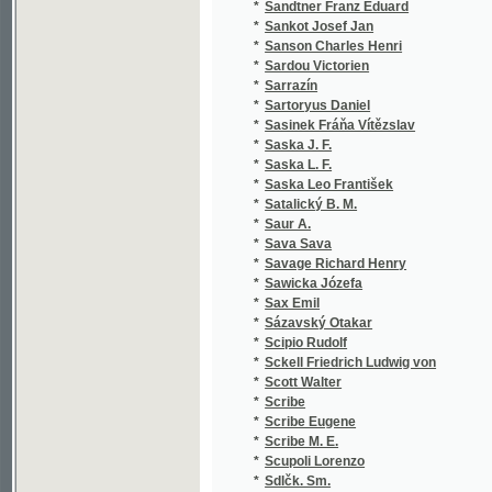
*
Sartoryus Daniel
(1
*
Sasinek Fráňa Vítězslav
(2
*
Saska J. F.
(1
*
Saska L. F.
(1
*
Saska Leo František
(2
*
Satalický B. M.
(2
*
Saur A.
(1
*
Sava Sava
(1
*
Savage Richard Henry
(1
*
Sawicka Józefa
(2
*
Sax Emil
(1
*
Sázavský Otakar
(1
*
Scipio Rudolf
(1
*
Sckell Friedrich Ludwig von
(1
*
Scott Walter
(5
*
Scribe
(2
*
Scribe Eugene
(2
*
Scribe M. E.
(1
*
Scupoli Lorenzo
(1
*
Sdlčk. Sm.
(1
*
Sdlčk-Sm. V.
(1
*
Seboth Josef
(1
*
Sedl Johann Gabriel
(1
*
Sedlaczek
(1
*
Sedláček Aug.
(3
*
Sedláček August
(1
*
Sedláček J.
(1
*
Sedláček Jan
(1