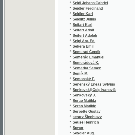
*
Semerád Emanuel
(1
*
Semerádová K.
(1
*
Semerka Semen
(1
*
Semík M.
(1
*
Semonský F.
(1
*
Senenský Eneas Sylvius
(1
*
Senkovskij Osip Ivanovič
(1
*
Senkovský J.
(1
*
Serao Matilda
(1
*
Serao Matilde
(2
*
Serpette Gustav
(2
*
sestry Šlechtovy
(1
*
Seuse Heinrich
(1
*
Sewer
(1
*
Seydler Aug.
(1
*
Seydler K. V.
(1
*
Seykora Oldř.
(1
*
Seykora Oldřich V.
(1
*
Shakespeare
(1
*
Shakespeare William
(3
*
Shanz Pauline
(1
*
Shejbal J.
(1
*
Shelley Percy Bysshe
(1
*
Schaedlaer Gaston
(1
*
Schaffer Fr. I.
(1
*
Schaffer Franz I.
(1
*
Schaffer Franz J.
(1