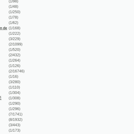
/78)
/62)
/168)
/222)
/229)
/1099)
/520)
/432)
/264)
/126)
/16746)
/16)
/280)
/110)
/304)
/308)
/290)
/296)
/1741)
/1932)
/443)
/173)
/467)
/210)
/1024)
/478)
/80)