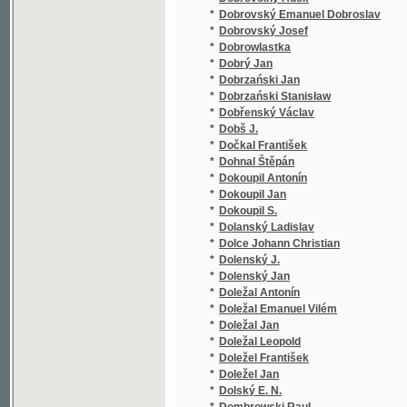
*
Doležal Antonín
*
Doležal Emanuel Vilém
*
Doležal Jan
*
Doležal Leopold
*
Doležel František
*
Doležel Jan
*
Dolský E. N.
*
Dombrowski Raul
*
Domečka Ludvík
*
Domin Karel
*
Dominik Karel
*
Domluvil Eduard
*
Donát Frant.
*
Donát František
*
Donát-Pelhřimovský Jan
*
Donebauer Max
*
Donin Ludwig
*
Donizetti Gaetano
*
Donnelly Ignatius
*
Doppler Christian
*
Doré Gustave
*
Dörfl Gustav
*
Dorich J.
*
Döring Georg
*
Dörle A.
*
Dormitzer Max.
*
Dörre F. C.