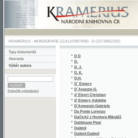
KRAMERIUS
-
MONOGRAFIE
(11412/2997698) -
D (1573/662292)
Typy dokumentů
*
D D
Abeceda
*
D.
Výběr autora
*
D. J.
*
D. K.
*
D.H.
*
D´ Ennery
*
D´Anunzio G.
Pokročilé vyhledávání
*
d' Elvert Christian
*
d' Ennery Adolphe
*
D'Annunzio Gabriele
*
Da Ponte Lorenzo
*
Dačický z Heslova Mikuláš
*
Dahlmann Piotr
*
Dalimil
*
Dalimil Dalimil
*
Damaschka Wilhelm Friedrich
*
Dambeck Johann Heinrich Mathias
*
Daněk Adolf