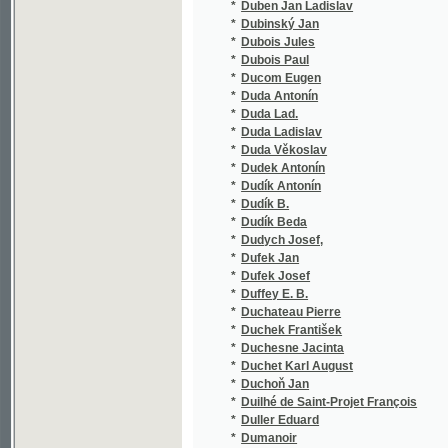
*
Dumek Josef
*
Dumková Hanna
*
Dundálek Jan Nepomuk
*
Dundr Josef Alexandr
*
Duniecký Stanislav
*
Dünkelberg
*
Dunovský Jan
*
Duplessis Paul
*
Durantin
*
Durantin Anne Adrien Armand
*
Duras Josef
*
Durdík Alois
*
Durdík J.
*
Durdík Jos.
*
Durdík Josef
*
Durdík Pavel
*
Durdík Petr
*
Dürer Albrecht
*
Dürich Josef
*
Durst
*
Duru
*
Duru Alfred
*
Durych Václav
*
Durych Václav Fortunát
*
Dusík Jan Ladislav
*
Dusil Frant.
*
Duša Ferdiš