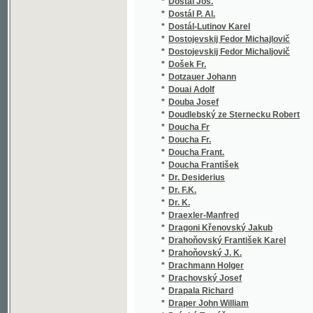
*
Drapala Richard
*
Draper John William
*
Dráský Tomáš
*
Dräxler Carl Ferdinand
*
Drbohlav Jan Křtitel
*
Drechsler Josef
*
Dreml Jan Alois
*
Drivok P.
*
Drnek Jos.
*
Drnek Josef
*
Drnovský z Drnovic Ctibor
*
Drosinis Georgios
*
Drost V.
*
Droz Joseph
*
Drozd Jan
*
Drozd Jos. V.
*
Drož J. F.
*
Drož J.F.
*
Drož Karel
*
Drtina František
*
Drtina V.
*
Drumev Vasil
*
Družinin Aleksandr Vasil'jevič
*
du Boisgobey Fortuné
*
du Prel Charles
*
Du Terrail Ponson
*
Dubec Alexandr Jaroslav