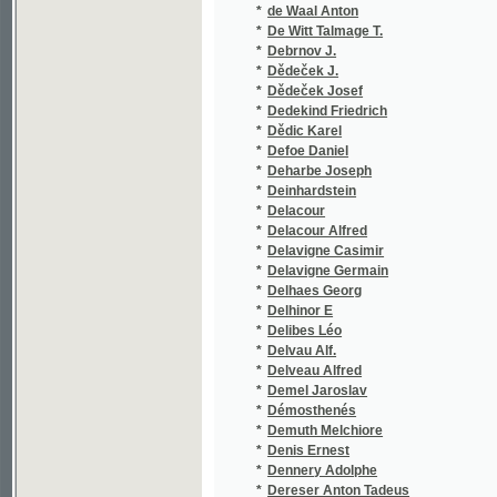
*
Delacour
*
Delacour Alfred
*
Delavigne Casimir
*
Delavigne Germain
*
Delhaes Georg
*
Delhinor E
*
Delibes Léo
*
Delvau Alf.
*
Delveau Alfred
*
Demel Jaroslav
*
Démosthenés
*
Demuth Melchiore
*
Denis Ernest
*
Dennery Adolphe
*
Dereser Anton Tadeus
*
Deriége Felix
*
Desnoyers Louis
*
Desolda Jan Nep. František
*
Dessauer Josef
*
Devis J. B.
*
Devoty Josef František Karel
*
Devrient Eduard
*
Dewar Ant.
*
Dewetter Vincenc
*
Dewidels A.
*
Dewora Joseph Viktor
*
Dewora Viktor Joseph