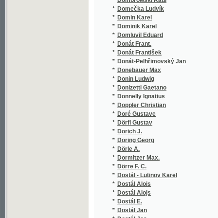
*
Dostál - Lutinov Karel
*
Dostál Alois
*
Dostál Alojs
*
Dostál E.
*
Dostál Jan
*
Dostál Jos.
*
Dostál P. Al.
*
Dostál-Lutinov Karel
*
Dostojevskij Fedor Michajlovič
*
Dostojevskij Fedor Michaljovič
*
Došek Fr.
*
Dotzauer Johann
*
Douai Adolf
*
Douba Josef
*
Doudlebský ze Sternecku Robert
*
Doucha Fr
*
Doucha Fr.
*
Doucha Frant.
*
Doucha František
*
Dr. Desiderius
*
Dr. F.K.
*
Dr. K.
*
Draexler-Manfred
*
Dragoni Křenovský Jakub
*
Drahoňovský František Karel
*
Drahoňovský J. K.
*
Drachmann Holger
*
Drachovský Josef