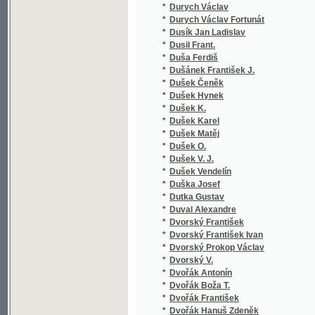
*
Dvořák Rudolf
*
Dvořák Xaver
*
Dvořáková Věra
*
Dvořáková-Mráčková Albína
*
Dyk Antonín
*
Dyk Jan
*
Dyk Václav
*
Dyk Viktor
*
Dyrhon Fr.
*
Dzierzkowski Józef
*
Dzierżoń Jan
*
Đorđević Vladan