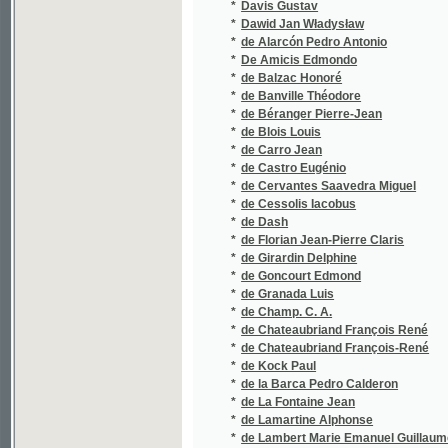
*
de Banville Théodore
*
de Béranger Pierre-Jean
*
de Blois Louis
*
de Carro Jean
*
de Castro Eugénio
*
de Cervantes Saavedra Miguel
*
de Cessolis Iacobus
*
de Dash
*
de Florian Jean-Pierre Claris
*
de Girardin Delphine
*
de Goncourt Edmond
*
de Granada Luis
*
de Champ. C. A.
*
de Chateaubriand François René
*
de Chateaubriand François-René
*
de Kock Paul
*
de la Barca Pedro Calderon
*
de La Fontaine Jean
*
de Lamartine Alphonse
*
de Lambert Marie Emanuel Guillaume Margue
*
De Launay Louis
*
De Laveley Émile
*
de Lavergne Alex.
*
de Lavergne Alexandre
*
de Leuven Adolph
*
de Liguori Alfonso Maria
*
de Maistre Xavier
*
De Marchi Emilio