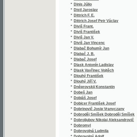
*
Dněprovskij Konstantin
*
Dobeš Jan
*
Dobiáš Josef
*
Dobicer František Josef
*
Dobrinovič Josip Vranyczany
*
Dobroděj Smíšek Dobroděj Smíšek
*
Dobroljubov Nikolaj Aleksandrovič
*
Dobromyl
*
Dobrovolná Ludmila
*
Dobrovolný Adolf
*
Dobrovský Emanuel Dobroslav
*
Dobrovský Josef
*
Dobrowlastka
*
Dobrý Jan
*
Dobrzański Jan
*
Dobrzański Stanisław
*
Dobřenský Václav
*
Dobš J.
*
Dočkal František
*
Dohnal Štěpán
*
Dokoupil Antonín
*
Dokoupil Jan
*
Dokoupil S.
*
Dolanský Ladislav
*
Dolce Johann Christian
*
Dolenský J.
*
Dolenský Jan