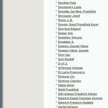
*
Deyl Jan
*
Deyl Rudolf
*
D-ch J.
*
di Firenze Antonio
*
Di Lucio Francesco
*
Dickens Ch.
*
Dickens Charles
*
Didon Henri
*
Diebl František
*
Diel August Friedrich Adrian
*
Dietrich Ewald Christian Victorin
*
Dietrich Friedrich Gottlieb
*
Dichtl Heřman
*
Dinis Júlio
*
Distl Jaroslav
*
Dittrich F. E.
*
Dittrich Josef Petr Václav
*
Diviš Frant.
*
Diviš František
*
Diviš Jan V.
*
Diviš Jan Vincenc
*
Dlabač Bohumír Jan
*
Dlabač J. B.
*
Dlabač Josef
*
Dlask Antonín Ladislav
*
Dlask Vavřinec Vojtěch
*
Dlouhý František
*
Dlouhý Jiří V.