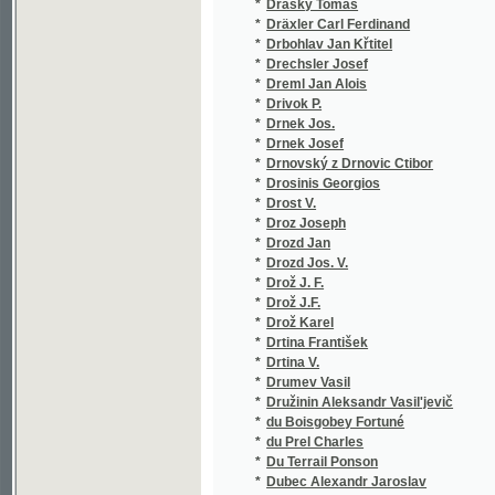
*
Duben Jan Ladislav
*
Dubinský Jan
*
Dubois Jules
*
Dubois Paul
*
Ducom Eugen
*
Duda Antonín
*
Duda Lad.
*
Duda Ladislav
*
Duda Věkoslav
*
Dudek Antonín
*
Dudík Antonín
*
Dudík B.
*
Dudík Beda
*
Dudych Josef,
*
Dufek Jan
*
Dufek Josef
*
Duffey E. B.
*
Duchateau Pierre
*
Duchek František
*
Duchesne Jacinta
*
Duchet Karl August
*
Duchoň Jan
*
Duilhé de Saint-Projet François
*
Duller Eduard
*
Dumanoir
*
Dumas Alex
*
Dumas Alex.
*
Dumas Alexandre