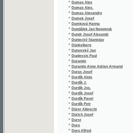
*
Dušánek František J.
*
Dušek Čeněk
*
Dušek Hynek
*
Dušek K.
*
Dušek Karel
*
Dušek Matěj
*
Dušek O.
*
Dušek V. J.
*
Dušek Vendelín
*
Duška Josef
*
Dutka Gustav
*
Duval Alexandre
*
Dvorský František
*
Dvorský František Ivan
*
Dvorský Prokop Václav
*
Dvorský V.
*
Dvořák Antonín
*
Dvořák Boža T.
*
Dvořák František
*
Dvořák Hanuš Zdeněk
*
Dvořák Jan
*
Dvořák Jan Nep.
*
Dvořák Jindř.
*
Dvořák Jindřich
*
Dvořák Karel
*
Dvořák Ladislav
*
Dvořák Max