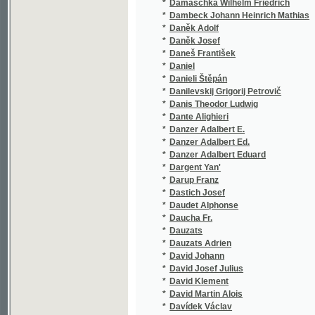
*
Daněk Josef
*
Daneš František
*
Daniel
*
Danieli Štěpán
*
Danilevskij Grigorij Petrovič
*
Danis Theodor Ludwig
*
Dante Alighieri
*
Danzer Adalbert E.
*
Danzer Adalbert Ed.
*
Danzer Adalbert Eduard
*
Dargent Yan'
*
Darup Franz
*
Dastich Josef
*
Daudet Alphonse
*
Daucha Fr.
*
Dauzats
*
Dauzats Adrien
*
David Johann
*
David Josef Julius
*
David Klement
*
David Martin Alois
*
Davídek Václav
*
Davis Gustav
*
Dawid Jan Władysław
*
de Alarcón Pedro Antonio
*
De Amicis Edmondo
*
de Balzac Honoré