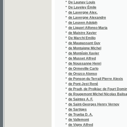
*
de Maupassant Guy
*
de Montaigne Michel
*
de Montépin Xavier
*
de Musset Alfred
*
de Noussanne Henri
*
de Ormeville Carlo
*
de Orozco Alonso
*
de Ponson du Terrail Pierre Alexis
*
de Pont-Jest René
*
de Pradt, de Prolkiac de Fourt Dominique G
*
de Rougemont Michel Nicolas Balisann
*
de Saintes A. F.
*
de Saint-Georges Henry Vernoy
*
de Sartiges
*
de Trueba D. A.
*
de Vallemont
*
de Vigny Alfred
*
de Waal Anton
*
De Witt Talmage T.
*
Debrnov J.
*
Dědeček J.
*
Dědeček Josef
*
Dedekind Friedrich
*
Dědic Karel
*
Defoe Daniel
*
Deharbe Joseph
*
Deinhardstein