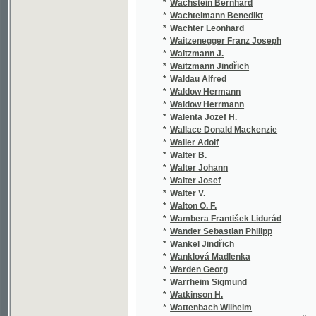
*
Waitzenegger Franz Joseph
*
Waitzmann J.
*
Waitzmann Jindřich
*
Waldau Alfred
*
Waldow Hermann
*
Waldow Herrmann
*
Walenta Jozef H.
*
Wallace Donald Mackenzie
*
Waller Adolf
*
Walter B.
*
Walter Johann
*
Walter Josef
*
Walter V.
*
Walton O. F.
*
Wambera František Lidurád
*
Wander Sebastian Philipp
*
Wankel Jindřich
*
Wanklová Madlenka
*
Warden Georg
*
Warrheim Sigmund
*
Watkinson H.
*
Wattenbach Wilhelm
*
Watterich z Watterichsburgu Bedřich Karel
*
Wattolik František
*
Wattolik Franz
*
Wáwra J.
*
Wáwra Jan