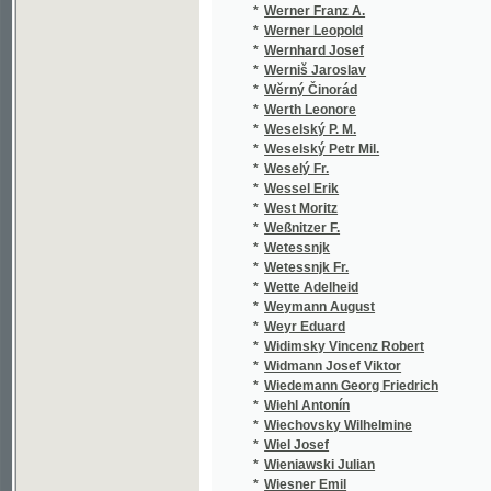
*
West Moritz
*
Weßnitzer F.
*
Wetessnjk
*
Wetessnjk Fr.
*
Wette Adelheid
*
Weymann August
*
Weyr Eduard
*
Widimsky Vincenz Robert
*
Widmann Josef Viktor
*
Wiedemann Georg Friedrich
*
Wiehl Antonín
*
Wiechovsky Wilhelmine
*
Wiel Josef
*
Wieniawski Julian
*
Wiesner Emil
*
Wietz J. K.
*
Wietz J.K.
*
Wildenbruch Ernst von
*
Wilder V.
*
Wildmann Ant.
*
Wilhelm Franz
*
Wilhelmine Friederike Sophie
*
Wilken Heinrich
*
Wilkonská Paulina L.
*
Wilks Thomas Egerton
*
Willner Alfred Maria
*
Wilmsen F. E. A.