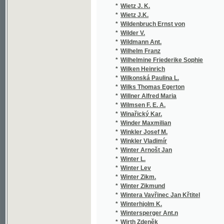
*
Winařický Kar.
*
Winder Maxmilian
*
Winkler Josef M.
*
Winkler Vladimír
*
Winter Arnošt Jan
*
Winter L.
*
Winter Lev
*
Winter Zikm.
*
Winter Zikmund
*
Wintera Vavřinec Jan Křtitel
*
Winterhjolm K.
*
Wintersperger Ant.n
*
Wirth Zdeněk
*
Wiseman Nicholas Patrick
*
Wiłkonska Paulina z Lauczów
*
Wlasák I. W.
*
Wlasák J. W.
*
Wlasák Joz. W.
*
Wlasák Jozef W.
*
Wocel J. E.
*
Wocel J. Er.
*
Wocel J. Eraz.
*
Wocel J. Erazim
*
Wocel Jan
*
Wocel Jan Erazim
*
Wójcicki K. Vl.
*
Wojcický K. Wt.
*
Wójčický K. Wl.