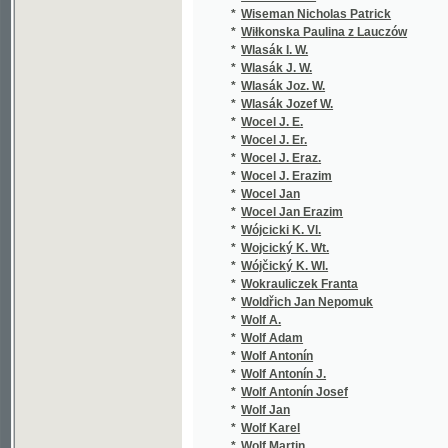
*
Wokrauliczek Franta
*
Woldřich Jan Nepomuk
*
Wolf A.
*
Wolf Adam
*
Wolf Antonín
*
Wolf Antonín J.
*
Wolf Antonín Josef
*
Wolf Jan
*
Wolf Karel
*
Wolf Martin
*
Wolf Pius Alexsander
*
Wolkan Rudolf
*
Wolski Władzmierz
*
Woltmann
*
Wondráczek Emanuel
*
Wood H. F.
*
Worel Josef Oskar
*
Wo-t Hynek Jindřich
*
Wrťátko Jar. Ant.
*
Wunsch Hugon Václav
*
Wünsch Jos.
*
Wünsch Josef
*
Wünsch Vilém
*
Wunš Rudolf
*
Würbs Karel
*
Würfel Adolf
*
Wurzbach