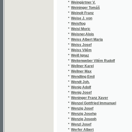
*
Weiss Josef
*
Weiss Vilém
*
Weiß Ignaz
*
Weitenweber Vilém Rudolf
*
Wellner Karel
*
Wellner Max
*
Wendling Emil
*
Wendt Joh.
*
Wenig Adolf
*
Wenig Josef
*
Weninger Franz Xaver
*
Wenzel Gottfried Immanuel
*
Wenzig Josef
*
Wenzig Josehp
*
Wenzig Joseph
*
Wenzl Josef
*
Werfer Albert
*
Werner Franz A.
*
Werner Leopold
*
Wernhard Josef
*
Werniš Jaroslav
*
Wěrný Činorád
*
Werth Leonore
*
Weselský P. M.
*
Weselský Petr Mil.
*
Weselý Fr.
*
Wessel Erik