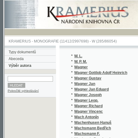
KRAMERIUS
-
MONOGRAFIE
(11412/2997698) -
W (285/86054)
Typy dokumentů
*
W. L.
Abeceda
*
W. P. M.
Výběr autora
*
Wagner
*
Wagner Gottlob Adolf Heinrich
*
Wagner Gustav
*
Wagner Jan
*
Wagner Jan Eduard
Pokročilé vyhledávání
*
Wagner Joseph
*
Wagner Leop.
*
Wagner Richard
*
Wagner Vincenc
*
Wach Antonín
*
Wachenhusen Hanuš
*
Wachsmann Bedřich
*
Wachsmann F.
*
Wachstein Bernhard
*
Wachtelmann Benedikt
*
Wächter Leonhard