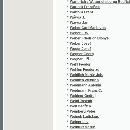
*
Weber Carl Maria von
*
Weber F. W.
*
Weber Friedrich Dionys
*
Weber Josef
*
Weger Josef
*
Wegner Georg
*
Wegner Jiří
*
Wehl Feodor
*
Wehlen Feodor zu
*
Weidlich Martin Joh.
*
Weidlich Weidlich
*
Weidmann Antonín
*
Weidmann Franz C.
*
Weidner Ondřej
*
Weigl Joseph
*
Weil Bedřich
*
Weinberg Peter
*
Weinek Ladislaus
*
Weiner Lev
*
Weinfurt Martin
*
Weingärtner V.
*
Weininger Tomáš
*
Weinolt Franz
*
Weise J. von
*
Weisflog
*
Weisl Moric
*
Weisner,Alois
*
Weiss Albert Maria