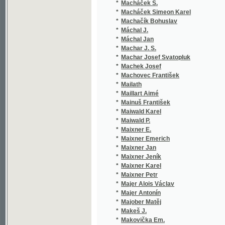
*
Machar J. S.
(1/
*
Machar Josef Svatopluk
(3/
*
Machek Josef
(1/
*
Machovec František
(2/
*
Mailath
(1/
*
Maillart Aimé
(1/
*
Mainuš František
(1/
*
Maiwald Karel
(1/
*
Maiwald P.
(1/
*
Maixner E.
(1/
*
Maixner Emerich
(2/
*
Maixner Jan
(1/
*
Maixner Jeník
(1/
*
Maixner Karel
(1/
*
Maixner Petr
(1/
*
Majer Alois Václav
(1/
*
Majer Antonín
(9/
*
Majober Matěj
(1/
*
Makeš J.
(1/
*
Makovička Em.
(1/
*
Maksimov A.
(1/
*
Maksimov Gavril Michajlovič
(1/
*
Makura Josef
(1/
*
Malá Ant.
(1/
*
Malá Antonie
(2/
*
Malát Jan
(3/
*
Malatesta Enrico
(1/
*
Malczewski Antoni
(1/