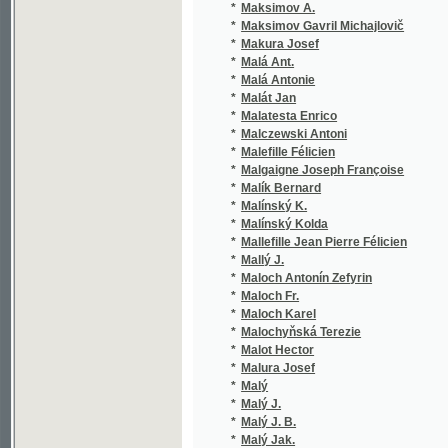
*
Malefille Félicien
(1/
*
Malgaigne Joseph Françoise
(1/
*
Malík Bernard
(1/
*
Malínský K.
(1/
*
Malínský Kolda
(10
*
Mallefille Jean Pierre Félicien
(1/
*
Mallý J.
(1/
*
Maloch Antonín Zefyrin
(1/
*
Maloch Fr.
(1/
*
Maloch Karel
(1/
*
Malochyňská Terezie
(1/
*
Malot Hector
(2/
*
Malura Josef
(1/
*
Malý
(1/
*
Malý J.
(3/
*
Malý J. B.
(1/
*
Malý Jak.
(2/
*
Malý Jakub
(52
*
Malý Jan V.
(1/
*
Malý Jindřich
(2/
*
Malý Vl.
(1/
*
Mammert Andreas
(1/
*
Mánes Josef
(6/
*
Mánes Quido
(2/
*
Manfred
(1/
*
Mannheimer J. N.
(1/
*
Mannl Rudolf
(1/