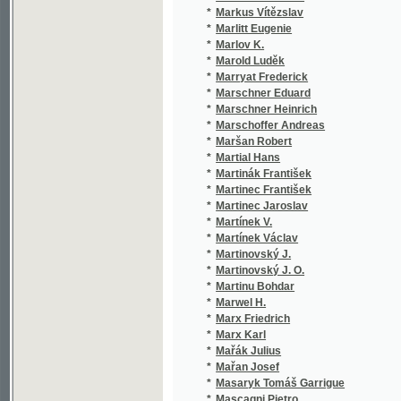
*
Martinovský J.
(1/
*
Martinovský J. O.
(1/
*
Martinu Bohdar
(1/
*
Marwel H.
(1/
*
Marx Friedrich
(1/
*
Marx Karl
(3/
*
Mařák Julius
(1/
*
Mařan Josef
(1/
*
Masaryk Tomáš Garrigue
(14
*
Mascagni Pietro
(1/
*
Masch A.
(1/
*
Massé Victor
(1/
*
Massenet Jules
(1/
*
Mastriani Francesco
(1/
*
Mašek František Xaver Jan
(1/
*
Mašek J. Č.
(1/
*
Mašek J. L.
(1/
*
Mašek Jan
(2/
*
Mašek Jan Jaromír
(1/
*
Mašek Jan Ladislav
(8/
*
Mašek Karel
(6/
*
Mašek Stanislav
(1/
*
Mašín Josef
(1/
*
Mašl Kašpar
(1/
*
Matěcha F. J.
(1/
*
Matějek František
(1/
*
Matějka Bohumil
(4/