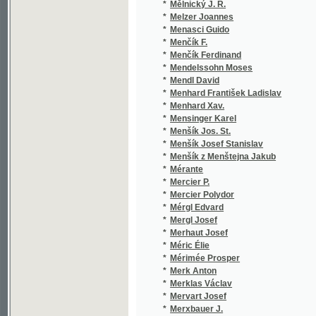
*
Městský Fr. A.
(1/
*
Měštecký J.A.
(1/
*
Metelka Jindř.
(1/
*
Metelka Jindřich
(4/
*
Meyer Alfred M.
(1/
*
Meyer Franz Anton
(1/
*
Meyerbeer Giacomo
(5/
*
Meyer-Merian Theodor
(1/
*
Mezírka Josef
(2/
*
Mezler von Andelberg Franz Joseph
(1/
*
Mezník Antonín
(1/
*
Miciński Tadeusz
(1/
*
Mickiewicz Adam
(6/
*
Mignet François Auguste Marie
(1/
*
Michaelis Peter Franz
(1/
*
Michajlov A.
(2/
*
Michálek A.
(1/
*
Michálek Antonín
(1/
*
Michel J. A.
(1/
*
Michel Marc
(1/
*
Michelangelo Buonarroti
(1/
*
Michelet Jules
(1/
*
Michl Josef Václav Justin
(4/
*
Michon Jean Hippolyte
(3/
*
Mika Jan Marian
(1/
*
Mikenda Antonín
(1/
*
Mikeš František Otakar
(2/