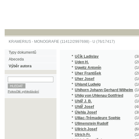
KRAMERIUS
-
MONOGRAFIE
(11412/2997698) -
U (76/17417)
Typy dokumentů
*
Učík Ladislav
(3/408)
Abeceda
*
Uden H.
(2/338)
Výběr autora
*
Ugwitz Antonín
(1/105)
*
Uher František
(2/131)
*
Uher Josef
(1/72)
*
Uhland Ludwig
(1/143)
*
Uhlhorn Johann Gerhard Wilhelm
(1/179)
Pokročilé vyhledávání
*
Uhlig von Uhlenau Gottfried
(1/662)
*
Uhlíř J. B.
(1/959)
*
Uhlíř Josef
(4/700)
*
Úlehla Josef
(3/1010)
*
Ulliac-Trémadeure Sophie
(1/72)
*
Ullmenstein Rudolf
(1/28)
*
Ullrich Josef
(6/1022)
*
Ulrich Fr.
(1/224)
*
Ulrich František
(1/78)
*
Ulrich Josef
(3/1111)
*
Ulrich Krist.
(1/100)