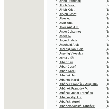
*
Ulrych Josef
(1/64)
*
Ulver A.
(1/1584)
*
Ulver Ant.
(1/1584)
*
Ulver Ant. J. F.
(1/1584)
*
Unger Johannes
(1/271)
*
Unger K.
(1/884)
*
Unger Ludvík
(6/539)
*
Unschuld Alois
(1/222)
*
Unzeitig Jan Alois
(4/829)
*
Unzeitig Vítězslav
(1/80)
*
Uprka Joža
(1/27)
*
Urban Jan
(1/186)
*
Urban Josef
(1/50)
*
Urban Karel
(1/230)
*
Urbaňák Jar.
(1/140)
*
Urbanec Karel
(1/75)
*
Urbánek František Augustin
(10/2934)
*
Urbánek František V.
(1/320)
*
Urbánek Josef František
(1/43)
*
Urbaňovský Aur.
(1/104)
*
Urbański Aureli
(1/104)
*
Urban-Vodolský František
(1/19)
*
Urlich Kryštof
(3/292)
*
Ustrjalov Nikolaj Gerasimovič
(1/420)
*
Utíkal Karel
(1/502)