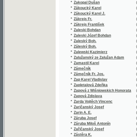
*
Záleský Boh.
(1/250)
*
Zalewski Kazimierz
(1/84)
*
Zalužanský ze Zalužan Adam
(1/28)
*
Zamastil Karel
(1/48)
*
Zámečník
(1/162)
*
Zámečník Fr. Jos.
(1/224)
*
Zap Karel Vladislav
(21/1127
*
Zapletalová Zdeňka
(1/300)
*
Zapová z Wiśniowskich Honorata
(1/172)
*
Zapová Zdislava
(1/44)
*
Zarda Vojtěch Vincenc
(1/12)
*
Zaričanský Josef
(1/119)
*
Zarin A. E.
(1/162)
*
Záruba Josef
(1/546)
*
Záruba Miloš Antonín
(1/16)
*
Zařičanský Josef
(2/154)
*
Zástěra K.
(1/109)
*
Zástěra Karel
(1/109)
*
Zátka Jan K.
(1/300)
*
Zatočil z Löwenbrucku Jan Norbert
(1/26)
*
Zatty Karel
(1/108)
*
Záturecký Adolf Peter
(1/400)
*
Zauper J. St.
(3/8926)
*
Zauper J.St.
(1/248)
*
Zauper Josef Stanislav
(1/56)
*
Zauper Stanislaus
(1/8466)
*
Zavadil Antonín J.
(1/196)