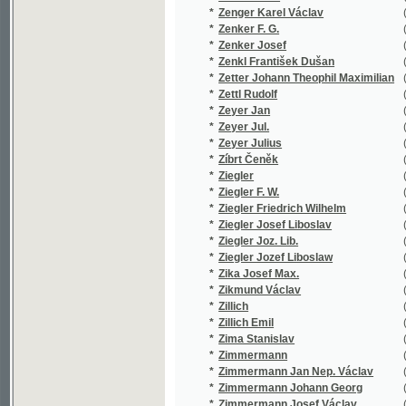
*
Ziegler Jozef Liboslaw
(1/519)
*
Zika Josef Max.
(1/16)
*
Zikmund Václav
(2/564)
*
Zillich
(1/218)
*
Zillich Emil
(14/3074
*
Zima Stanislav
(1/172)
*
Zimmermann
(1/250)
*
Zimmermann Jan Nep. Václav
(3/1719)
*
Zimmermann Johann Georg
(1/28)
*
Zimmermann Josef Václav
(25/5196
*
Zimmermann Robert
(1/8466)
*
Zindl Georg
(2/568)
*
Zingerle Jakob Pius
(1/381)
*
Zippe F. X. M.
(1/119)
*
Zippe Franz X. Maxmilian
(1/428)
*
Zippe Franz Xaver Maxmilian
(1/414)
*
Zipperlen Wilhelm
(1/771)
*
Zítek Emanuel
(2/579)
*
Zitte Augustin
(1/319)
*
Zlatoústý Jan
(3/844)
*
Zlický Robert R.
(1/410)
*
Zlívecký Hanuš
(1/148)
*
Zmogas
(1/378)
*
Zobel Johannes Baptista
(1/444)
*
Zola E.
(1/385)
*
Zola Émile
(13/7822
*
Zoller Edmund
(1/119)