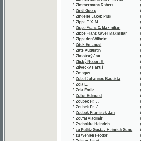
*
Zoubek Fr. J.
(2/254)
*
Zoubek Fr., J.
(1/77)
*
Zoubek František Jan
(5/1259)
*
Zoufal Vladimír
(1/912)
*
Zschokke Heinrich
(18/198
*
zu Putlitz Gustav Heinrich Gans
(1/54)
*
zu Wehlen Feodor
(1/16651
*
Zubatý Josef
(4/778)
*
Zukal Jos.
(1/509)
*
Zukal Josef
(2/578)
*
Züngel E.
(1/112)
*
Züngel Emanuel
(1/16651
*
Züngel Emanuel František
(52/2116
*
Zuzánek J.
(1/60)
*
Zuzánek Jos.
(1/878)
*
Zvejška František
(1/361)
*
Zvěřina z Ruhvaldu Frant.
(1/894)
*
Zvěřina Frant.
(1/382)
*
Zvičínský A.
(1/97)
*
Zvonař Josef Leopold
(3/596)
*
Zwieger R.
(1/1735)