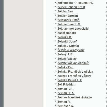
*
Zelený J. B.
(1/222)
*
Zelený Václav
(5/5928)
*
Zelený Václav Vladimír
(3/439)
*
Zelinka Em.
(1/1735)
*
Zelinka František Ladislav
(1/104)
*
Zelinka František Václav
(3/168)
*
Zelinka Pavel A. F.
(1/50)
*
Zell Friedrich
(5/333)
*
Zeman F. A.
(1/207)
*
Zeman Fr. A.
(1/149)
*
Zeman František Antonín
(11/1036
*
Zeman R.
(2/110)
*
Zembsch A.
(1/530)
*
Zenger Karel Václav
(1/36)
*
Zenker F. G.
(1/560)
*
Zenker Josef
(1/259)
*
Zenkl František Dušan
(2/300)
*
Zetter Johann Theophil Maximilian
(1/268)
*
Zettl Rudolf
(1/222)
*
Zeyer Jan
(2/253)
*
Zeyer Jul.
(1/248)
*
Zeyer Julius
(21/5287
*
Zíbrt Čeněk
(14/2822
*
Ziegler
(1/70)
*
Ziegler F. W.
(1/112)
*
Ziegler Friedrich Wilhelm
(1/112)
*
Ziegler Josef Liboslav
(6/1267)
*
Ziegler Joz. Lib.
(1/384)