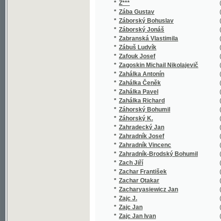
*
Zábuš Ludvík
(1/122)
*
Zafouk Josef
(1/70)
*
Zagoskin Michail Nikolajevič
(1/368)
*
Zahálka Antonín
(2/354)
*
Zahálka Čeněk
(1/4)
*
Zahálka Pavel
(1/118)
*
Zahálka Richard
(1/96)
*
Záhorský Bohumil
(1/398)
*
Záhorský K.
(1/160)
*
Zahradecký Jan
(1/260)
*
Zahradník Josef
(2/1469)
*
Zahradník Vincenc
(6/1638)
*
Zahradník-Brodský Bohumil
(3/611)
*
Zach Jiří
(1/144)
*
Zachar František
(1/486)
*
Zachar Otakar
(1/112)
*
Zacharyasiewicz Jan
(1/140)
*
Zajc J.
(1/76)
*
Zajc Jan
(1/47)
*
Zajc Jan Ivan
(1/83)
*
Zakopal Dušan
(1/140)
*
Zákoucký Karel
(1/119)
*
Zákoucký Karel J.
(4/354)
*
Zákrejs Fr.
(1/866)
*
Zákrejs František
(9/2201)
*
Zaleski Bohdan
(1/72)
*
Zaleski Józef Bohdan
(1/207)
*
Zaleský Boh.
(1/250)