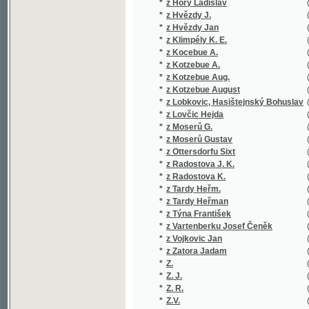
*
z Klimpély K. E.
(1/88)
*
z Kocebue A.
(1/927)
*
z Kotzebue A.
(3/16850
*
z Kotzebue Aug.
(1/434)
*
z Kotzebue August
(2/16755
*
z Lobkovic, Hasištejnský Bohuslav
(1/850)
*
z Lovčic Hejda
(1/294)
*
z Moserů G.
(1/16651
*
z Moserů Gustav
(1/16651
*
z Ottersdorfu Sixt
(1/100)
*
z Radostova J. K.
(1/113)
*
z Radostova K.
(1/442)
*
z Tardy Heřm.
(1/406)
*
z Tardy Heřman
(2/1174)
*
z Týna František
(1/195)
*
z Vartenberku Josef Čeněk
(2/772)
*
z Vojkovic Jan
(1/92)
*
z Zatora Jadam
(1/1018)
*
Z.
(2/5794)
*
Z. J.
(1/144)
*
Z. R.
(1/96)
*
Z.V.
(1/384)
*
Z***
(1/200)
*
Zába Gustav
(2/663)
*
Záborský Bohuslav
(1/1342)
*
Záborský Jonáš
(1/230)
*
Zabranská Vlastimila
(1/344)