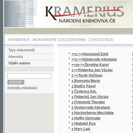
KRAMERIUS
-
MONOGRAFIE
(11412/2997698) -
Z (443/147024)
Typy dokumentů
*
<<z >>Alemannů Emil
(1/44)
Abeceda
*
<<z >>Günterodu Abraham
(1/345)
Výběr autora
*
<<ze >>Žerotína Karel
(2/1439)
*
z >>Finberka Jan Václav
(1/248)
*
z >>Tardy Heřman
(2/908)
*
z Bomontu Marie
(1/496)
*
z Budče Pavel
(1/112)
Pokročilé vyhledávání
*
z Čenkova Em.
(2/622)
*
z Finberků Jan Václav
(1/238)
*
z Frimmelů Theodor
(1/128)
*
z Gynterrodu Abraham
(2/1272)
*
z Hackerbornu Mechtilda
(1/267)
*
z Helfty Gertruda
(1/267)
*
z Hluboké Eva
(1/260)
*
z Hory Lad.
(1/16651
*
z Hory Ladislav
(1/16651
*
z Hvězdy J.
(1/894)
*
z Hvězdy Jan
(3/1940)