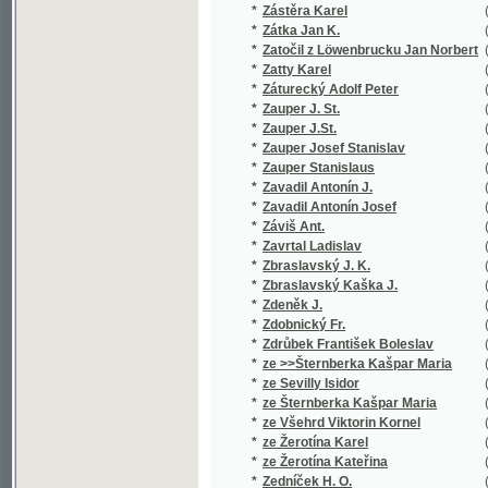
*
Zavadil Antonín Josef
(3/408)
*
Záviš Ant.
(1/101)
*
Zavrtal Ladislav
(1/64)
*
Zbraslavský J. K.
(1/16651
*
Zbraslavský Kaška J.
(1/16651
*
Zdeněk J.
(1/182)
*
Zdobnický Fr.
(1/152)
*
Zdrůbek František Boleslav
(5/1360)
*
ze >>Šternberka Kašpar Maria
(1/788)
*
ze Sevilly Isidor
(1/100)
*
ze Šternberka Kašpar Maria
(2/320)
*
ze Všehrd Viktorin Kornel
(1/84)
*
ze Žerotína Karel
(2/28)
*
ze Žerotína Kateřina
(1/708)
*
Zedníček H. O.
(1/167)
*
Zechmeister Alexander V.
(1/16651
*
Zeiber Johann Ernst
(1/1502)
*
Zeidler Jan
(1/348)
*
Zeidler Jarolím
(1/179)
*
Zeissberk Jindř.
(1/580)
*
Zeithammer L. M.
(1/959)
*
Zeithammer Leopold M.
(5/709)
*
Zejleŕ Handrij
(1/97)
*
Zelenka B.
(1/222)
*
Zelenka Josef
(1/326)
*
Zelenka Otomar
(1/132)
*
Żeleński Władysław
(1/74)