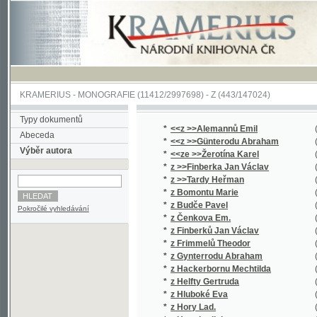
KRAMERIUS
-
MONOGRAFIE
(11412/2997698) -
Z (443/147024)
Typy dokumentů
*
<<z >>Alemannů Emil
(1/44)
Abeceda
*
<<z >>Günterodu Abraham
(1/345)
Výběr autora
*
<<ze >>Žerotína Karel
(2/1439)
*
z >>Finberka Jan Václav
(1/248)
*
z >>Tardy Heřman
(2/908)
*
z Bomontu Marie
(1/496)
*
z Budče Pavel
(1/112)
Pokročilé vyhledávání
*
z Čenkova Em.
(2/622)
*
z Finberků Jan Václav
(1/238)
*
z Frimmelů Theodor
(1/128)
*
z Gynterrodu Abraham
(2/1272)
*
z Hackerbornu Mechtilda
(1/267)
*
z Helfty Gertruda
(1/267)
*
z Hluboké Eva
(1/260)
*
z Hory Lad.
(1/16651
*
z Hory Ladislav
(1/16651
*
z Hvězdy J.
(1/894)
*
z Hvězdy Jan
(3/1940)