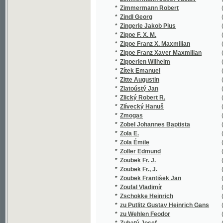
*
Zoubek Fr. J.
(2/254)
*
Zoubek Fr., J.
(1/77)
*
Zoubek František Jan
(5/1259)
*
Zoufal Vladimír
(1/912)
*
Zschokke Heinrich
(18/198
*
zu Putlitz Gustav Heinrich Gans
(1/54)
*
zu Wehlen Feodor
(1/16651
*
Zubatý Josef
(4/778)
*
Zukal Jos.
(1/509)
*
Zukal Josef
(2/578)
*
Züngel E.
(1/112)
*
Züngel Emanuel
(1/16651
*
Züngel Emanuel František
(52/2116
*
Zuzánek J.
(1/60)
*
Zuzánek Jos.
(1/878)
*
Zvejška František
(1/361)
*
Zvěřina z Ruhvaldu Frant.
(1/894)
*
Zvěřina Frant.
(1/382)
*
Zvičínský A.
(1/97)
*
Zvonař Josef Leopold
(3/596)
*
Zwieger R.
(1/1735)