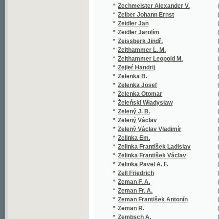
*
Zelený J. B.
(1/222)
*
Zelený Václav
(5/5928)
*
Zelený Václav Vladimír
(3/439)
*
Zelinka Em.
(1/1735)
*
Zelinka František Ladislav
(1/104)
*
Zelinka František Václav
(3/168)
*
Zelinka Pavel A. F.
(1/50)
*
Zell Friedrich
(5/333)
*
Zeman F. A.
(1/207)
*
Zeman Fr. A.
(1/149)
*
Zeman František Antonín
(11/1036
*
Zeman R.
(2/110)
*
Zembsch A.
(1/530)
*
Zenger Karel Václav
(1/36)
*
Zenker F. G.
(1/560)
*
Zenker Josef
(1/259)
*
Zenkl František Dušan
(2/300)
*
Zetter Johann Theophil Maximilian
(1/268)
*
Zettl Rudolf
(1/222)
*
Zeyer Jan
(2/253)
*
Zeyer Jul.
(1/248)
*
Zeyer Julius
(21/5287
*
Zíbrt Čeněk
(14/2822
*
Ziegler
(1/70)
*
Ziegler F. W.
(1/112)
*
Ziegler Friedrich Wilhelm
(1/112)
*
Ziegler Josef Liboslav
(6/1267)
*
Ziegler Joz. Lib.
(1/384)