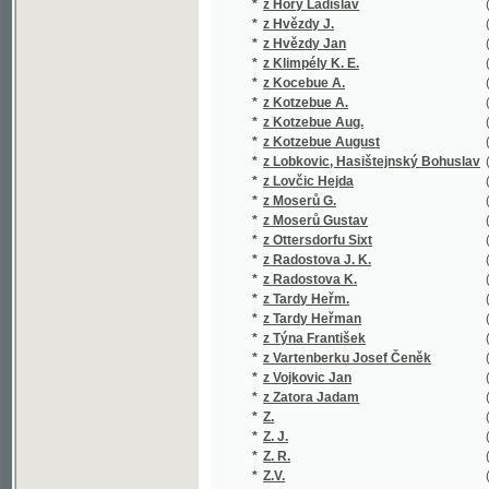
*
z Klimpély K. E.
(1/88)
*
z Kocebue A.
(1/927)
*
z Kotzebue A.
(3/16850
*
z Kotzebue Aug.
(1/434)
*
z Kotzebue August
(2/16755
*
z Lobkovic, Hasištejnský Bohuslav
(1/850)
*
z Lovčic Hejda
(1/294)
*
z Moserů G.
(1/16651
*
z Moserů Gustav
(1/16651
*
z Ottersdorfu Sixt
(1/100)
*
z Radostova J. K.
(1/113)
*
z Radostova K.
(1/442)
*
z Tardy Heřm.
(1/406)
*
z Tardy Heřman
(2/1174)
*
z Týna František
(1/195)
*
z Vartenberku Josef Čeněk
(2/772)
*
z Vojkovic Jan
(1/92)
*
z Zatora Jadam
(1/1018)
*
Z.
(2/5794)
*
Z. J.
(1/144)
*
Z. R.
(1/96)
*
Z.V.
(1/384)
*
Z***
(1/200)
*
Zába Gustav
(2/663)
*
Záborský Bohuslav
(1/1342)
*
Záborský Jonáš
(1/230)
*
Zabranská Vlastimila
(1/344)