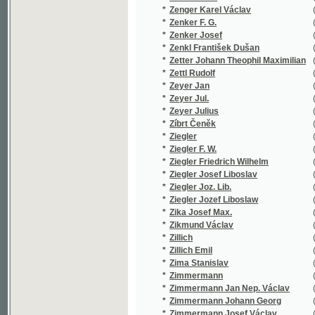
*
Ziegler Jozef Liboslaw
(1/519)
*
Zika Josef Max.
(1/16)
*
Zikmund Václav
(2/564)
*
Zillich
(1/218)
*
Zillich Emil
(14/3074
*
Zima Stanislav
(1/172)
*
Zimmermann
(1/250)
*
Zimmermann Jan Nep. Václav
(3/1719)
*
Zimmermann Johann Georg
(1/28)
*
Zimmermann Josef Václav
(25/5196
*
Zimmermann Robert
(1/8466)
*
Zindl Georg
(2/568)
*
Zingerle Jakob Pius
(1/381)
*
Zippe F. X. M.
(1/119)
*
Zippe Franz X. Maxmilian
(1/428)
*
Zippe Franz Xaver Maxmilian
(1/414)
*
Zipperlen Wilhelm
(1/771)
*
Zítek Emanuel
(2/579)
*
Zitte Augustin
(1/319)
*
Zlatoústý Jan
(3/844)
*
Zlický Robert R.
(1/410)
*
Zlívecký Hanuš
(1/148)
*
Zmogas
(1/378)
*
Zobel Johannes Baptista
(1/444)
*
Zola E.
(1/385)
*
Zola Émile
(13/7822
*
Zoller Edmund
(1/119)