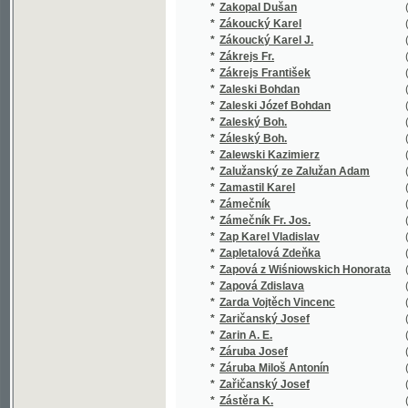
*
Záleský Boh.
(1/250)
*
Zalewski Kazimierz
(1/84)
*
Zalužanský ze Zalužan Adam
(1/28)
*
Zamastil Karel
(1/48)
*
Zámečník
(1/162)
*
Zámečník Fr. Jos.
(1/224)
*
Zap Karel Vladislav
(21/1127
*
Zapletalová Zdeňka
(1/300)
*
Zapová z Wiśniowskich Honorata
(1/172)
*
Zapová Zdislava
(1/44)
*
Zarda Vojtěch Vincenc
(1/12)
*
Zaričanský Josef
(1/119)
*
Zarin A. E.
(1/162)
*
Záruba Josef
(1/546)
*
Záruba Miloš Antonín
(1/16)
*
Zařičanský Josef
(2/154)
*
Zástěra K.
(1/109)
*
Zástěra Karel
(1/109)
*
Zátka Jan K.
(1/300)
*
Zatočil z Löwenbrucku Jan Norbert
(1/26)
*
Zatty Karel
(1/108)
*
Záturecký Adolf Peter
(1/400)
*
Zauper J. St.
(3/8926)
*
Zauper J.St.
(1/248)
*
Zauper Josef Stanislav
(1/56)
*
Zauper Stanislaus
(1/8466)
*
Zavadil Antonín J.
(1/196)