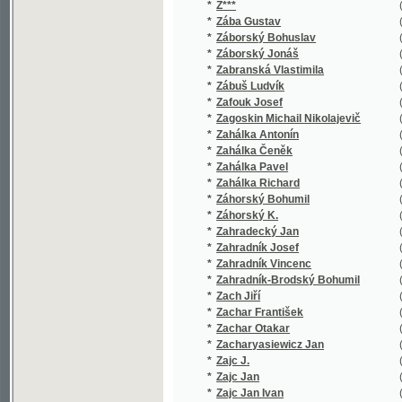
*
Zábuš Ludvík
(1/122)
*
Zafouk Josef
(1/70)
*
Zagoskin Michail Nikolajevič
(1/368)
*
Zahálka Antonín
(2/354)
*
Zahálka Čeněk
(1/4)
*
Zahálka Pavel
(1/118)
*
Zahálka Richard
(1/96)
*
Záhorský Bohumil
(1/398)
*
Záhorský K.
(1/160)
*
Zahradecký Jan
(1/260)
*
Zahradník Josef
(2/1469)
*
Zahradník Vincenc
(6/1638)
*
Zahradník-Brodský Bohumil
(3/611)
*
Zach Jiří
(1/144)
*
Zachar František
(1/486)
*
Zachar Otakar
(1/112)
*
Zacharyasiewicz Jan
(1/140)
*
Zajc J.
(1/76)
*
Zajc Jan
(1/47)
*
Zajc Jan Ivan
(1/83)
*
Zakopal Dušan
(1/140)
*
Zákoucký Karel
(1/119)
*
Zákoucký Karel J.
(4/354)
*
Zákrejs Fr.
(1/866)
*
Zákrejs František
(9/2201)
*
Zaleski Bohdan
(1/72)
*
Zaleski Józef Bohdan
(1/207)
*
Zaleský Boh.
(1/250)