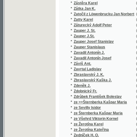
*
Zavadil Antonín Josef
(3/408)
*
Záviš Ant.
(1/101)
*
Zavrtal Ladislav
(1/64)
*
Zbraslavský J. K.
(1/16651
*
Zbraslavský Kaška J.
(1/16651
*
Zdeněk J.
(1/182)
*
Zdobnický Fr.
(1/152)
*
Zdrůbek František Boleslav
(5/1360)
*
ze >>Šternberka Kašpar Maria
(1/788)
*
ze Sevilly Isidor
(1/100)
*
ze Šternberka Kašpar Maria
(2/320)
*
ze Všehrd Viktorin Kornel
(1/84)
*
ze Žerotína Karel
(2/28)
*
ze Žerotína Kateřina
(1/708)
*
Zedníček H. O.
(1/167)
*
Zechmeister Alexander V.
(1/16651
*
Zeiber Johann Ernst
(1/1502)
*
Zeidler Jan
(1/348)
*
Zeidler Jarolím
(1/179)
*
Zeissberk Jindř.
(1/580)
*
Zeithammer L. M.
(1/959)
*
Zeithammer Leopold M.
(5/709)
*
Zejleŕ Handrij
(1/97)
*
Zelenka B.
(1/222)
*
Zelenka Josef
(1/326)
*
Zelenka Otomar
(1/132)
*
Żeleński Władysław
(1/74)