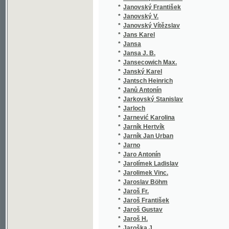
*
Jarno
(1/8466
*
Jaro Antonín
(1/106)
*
Jarolímek Ladislav
(1/136)
*
Jarolimek Vinc.
(1/1584
*
Jaroslav Böhm
(1/2905
*
Jaroš Fr.
(1/104)
*
Jaroš František
(5/435)
*
Jaroš Gustav
(1/348)
*
Jaroš H.
(1/396)
*
Jaroška J.
(21/924
*
Jarošová El.
(1/358)
*
Jaruška F.
(1/36)
*
Jarý Marcel Al.
(1/36)
*
Jasanovič Josef
(1/82)
*
Jasinskij Ijeronim Ijeronimovič
(1/130)
*
Jasmín Petr
(1/198)
*
Jassnüger Johann Nepomuk
(1/594)
*
Javornický Jan
(15/514
*
Javůrek František Josef
(1/284)
*
Javůrek Jan K.
(1/120)
*
Javůrek Josef
(2/1352
*
Javůrek Josef František
(2/294)
*
jb.
(1/222)
*
Jedlička Antonín
(1/43)
*
Jedlička Josef
(12/964
*
Jedlička Otakar
(7/1288
*
Jedlička Rud.
(1/236)