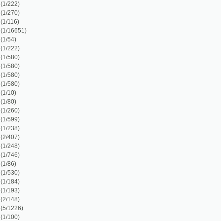
)
)
)