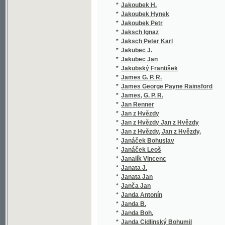
*
James, G. P. R.
(1/448)
*
Jan Renner
(1/2905
*
Jan z Hvězdy
(4/2781
*
Jan z Hvězdy Jan z Hvězdy
(2/476)
*
Jan z Hvězdy, Jan z Hvězdy,
(1/155)
*
Janáček Bohuslav
(1/336)
*
Janáček Leoš
(2/1194
*
Janalík Vincenc
(2/508)
*
Janata J.
(2/752)
*
Janata Jan
(1/406)
*
Janča Jan
(2/391)
*
Janda Antonín
(1/224)
*
Janda B.
(1/138)
*
Janda Boh.
(1/505)
*
Janda Cidlinský Bohumil
(4/1214
*
Janda František
(1/234)
*
Janda Gustav
(1/393)
*
Jandera Josef Stanislav
(3/780)
*
Jandouš Alois
(2/136)
*
Janeček Jaroslav Immanuel
(2/358)
*
Janeček Julius
(1/210)
*
Janet Paul
(1/998)
*
Janig Vil.
(1/959)
*
Janiš František
(1/68)
*
Janke Fr. Jos.
(1/1665
*
Janke Frant. Jos.
(1/1665
*
Janke František Josef
(1/56)