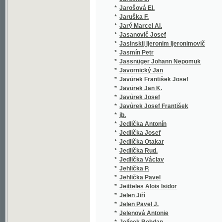
*
Jedlička Václav
(2/131)
*
Jehlička P.
(1/109)
*
Jehlička Pavel
(18/254
*
Jeitteles Alois Isidor
(1/40)
*
Jelen Jiří
(1/222)
*
Jelen Pavel J.
(1/60)
*
Jelenová Antonie
(1/76)
*
Jelínek Bohdan
(1/128)
*
Jelínek Břetislav Josef
(1/22)
*
Jelínek C.
(1/378)
*
Jelínek E.
(1/866)
*
Jelínek Eduard
(1/124)
*
Jelínek Edv.
(2/358)
*
Jelínek Edvard
(12/197
*
Jelínek František
(1/985)
*
Jelínek J.
(1/194)
*
Jelínek Jan
(2/251)
*
Jelínek Karel
(1/378)
*
Jelínek Karel L.
(1/140)
*
Jelínek Zdeněk
(1/264)
*
Jelínková Zdenka
(1/186)
*
Jelovšek Vladimír
(1/92)
*
Jemeršić Ivan Nep.
(1/472)
*
Jenč Jan Nep.
(1/130)
*
Jenewein Felix
(8/491)
*
Jenik rytíř z Bratřic Jan
(1/580)
*
Jensen Alfred
(2/386)