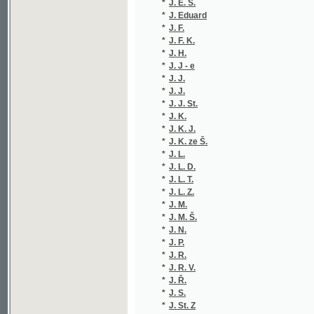
*
J. F. K.
(1/434)
*
J. H.
(3/402)
*
J. J - e
(1/320)
*
J. J.
(1/406)
*
J. J.
(1/26)
*
J. J. St.
(5/1701
*
J. K.
(9/1895
*
J. K. J.
(1/292)
*
J. K. ze Š.
(1/160)
*
J. L.
(1/2309
*
J. L. D.
(1/1584
*
J. L. T.
(4/1707
*
J. L. Z.
(1/519)
*
J. M.
(2/259)
*
J. M. Š.
(1/128)
*
J. N.
(2/1752
*
J. P.
(6/1750
*
J. R.
(1/454)
*
J. R. V.
(1/138)
*
J. Ř.
(1/1665
*
J. S.
(7/1835
*
J. St. Z
(1/8466
*
J. T.
(3/206)
*
J. T-ý
(4/3320
*
J. V.
(2/1685
*
J. V. H.
(1/50)
*
J. V. K.
(1/1584