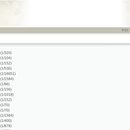
RSS
-
TISK
-
NÁP
1)
)
)
)