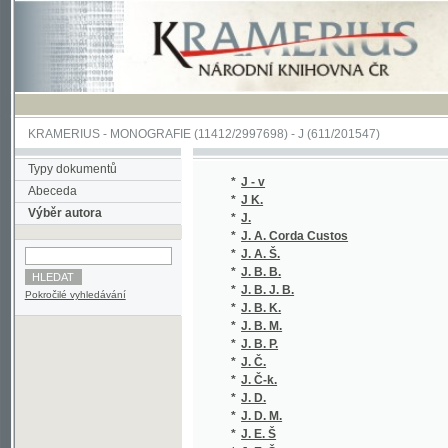
KRAMERIUS
-
MONOGRAFIE
(11412/2997698) -
J (611/201547)
Typy dokumentů
*
J - v
(1/320)
Abeceda
*
J K.
(1/104)
Výběr autora
*
J.
(1/152)
*
J. A. Corda Custos
(1/530)
*
J. A. Š.
(1/1665
*
J. B. B.
(1/1584
*
J. B. J. B.
(1/98)
Pokročilé vyhledávání
*
J. B. K.
(1/156)
*
J. B. M.
(1/1018
*
J. B. P.
(1/152)
*
J. Č.
(1/70)
*
J. Č-k.
(1/70)
*
J. D.
(1/1584
*
J. D. M.
(1/400)
*
J. E. Š
(1/878)
*
J. E. Š.
(1/878)
*
J. Eduard
(1/152)
*
J. F.
(1/72)