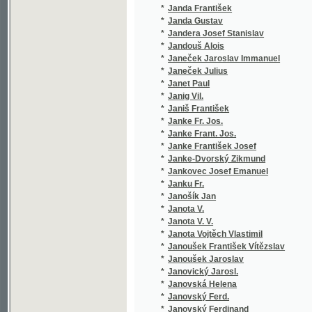
*
Janke-Dvorský Zikmund
(1/46)
*
Jankovec Josef Emanuel
(1/88)
*
Janku Fr.
(1/162)
*
Janošík Jan
(3/1012
*
Janota V.
(1/1584
*
Janota V. V.
(1/134)
*
Janota Vojtěch Vlastimil
(4/540)
*
Janoušek František Vítězslav
(1/84)
*
Janoušek Jaroslav
(1/314)
*
Janovický Jarosl.
(1/52)
*
Janovská Helena
(1/410)
*
Janovský Ferd.
(1/238)
*
Janovský Ferdinand
(3/1352
*
Janovský František
(4/994)
*
Janovský V.
(1/152)
*
Janovský Vítězslav
(2/84)
*
Jans Karel
(1/28)
*
Jansa
(1/21)
*
Jansa J. B.
(1/385)
*
Jansecowich Max.
(1/884)
*
Janský Karel
(1/48)
*
Jantsch Heinrich
(1/1665
*
Janů Antonín
(2/343)
*
Jarkovský Stanislav
(1/238)
*
Jarloch
(1/160)
*
Jarnević Karolina
(1/84)
*
Jarník Hertvík
(1/260)
*
Jarník Jan Urban
(2/496)