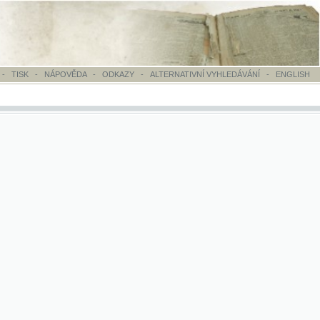
OVĚDA
-
ODKAZY
-
ALTERNATIVNÍ VYHLEDÁVÁNÍ
-
ENGLISH