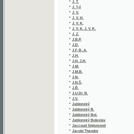
*
J. V. K. J. V. K.
(1/36)
*
J. Z.
(3/1180
*
J.B.P.
(1/1665
*
J.D.
(1/1728
*
J.F. B...k.
(1/1665
*
J.H.
(1/1665
*
J.H. J.H.
(1/398)
*
J.M.
(1/99)
*
J.M.B.
(1/83)
*
J.N.
(1/1665
*
J.N.Š.
(1/76)
*
J.Ř.
(1/1665
*
J.U.Dr. B.
(1/30)
*
J.V.
(2/434)
*
Jablonský
(1/406)
*
Jablonský B.
(3/1589
*
Jablonský Bol.
(2/1102
*
Jablonský Boleslav
(7/1184
*
Jaccoud Sigismond
(1/1466
*
Jacobi Theodor
(1/130)
*
Jacobsen J. P.
(1/222)
*
Jacobsen Jens Peter
(1/270)
*
Jacobson Eduard
(1/116)
*
Jadrná Marie
(1/1665
*
Jagemann Ferdinand
(1/54)
*
Jagerová J.
(1/222)
*
Jägr
(1/580)
*
Jägr A.
(1/580)