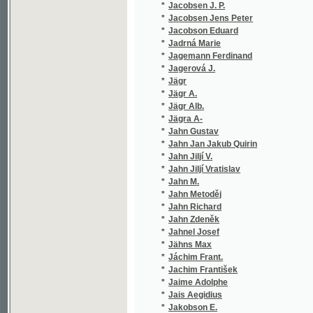
*
Jägr Alb.
(1/580)
*
Jägra A-
(1/580)
*
Jahn Gustav
(1/10)
*
Jahn Jan Jakub Quirin
(1/80)
*
Jahn Jiljí V.
(1/260)
*
Jahn Jiljí Vratislav
(1/599)
*
Jahn M.
(1/238)
*
Jahn Metoděj
(2/407)
*
Jahn Richard
(1/248)
*
Jahn Zdeněk
(1/746)
*
Jahnel Josef
(1/86)
*
Jähns Max
(1/530)
*
Jáchim Frant.
(1/184)
*
Jachim František
(1/193)
*
Jaime Adolphe
(2/148)
*
Jais Aegidius
(5/1226
*
Jakobson E.
(1/100)
*
Jakoubek H.
(1/162)
*
Jakoubek Hynek
(1/162)
*
Jakoubek Petr
(1/24)
*
Jaksch Ignaz
(1/1815
*
Jaksch Peter Karl
(1/2559
*
Jakubec J.
(1/182)
*
Jakubec Jan
(2/366)
*
Jakubský František
(1/120)
*
James G. P. R.
(1/236)
*
James George Payne Rainsford
(1/788)