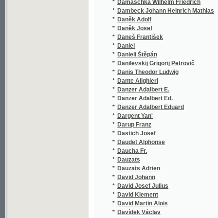
*
Daněk Josef
*
Daneš František
*
Daniel
*
Danieli Štěpán
*
Danilevskij Grigorij Petrovič
*
Danis Theodor Ludwig
*
Dante Alighieri
*
Danzer Adalbert E.
*
Danzer Adalbert Ed.
*
Danzer Adalbert Eduard
*
Dargent Yan'
*
Darup Franz
*
Dastich Josef
*
Daudet Alphonse
*
Daucha Fr.
*
Dauzats
*
Dauzats Adrien
*
David Johann
*
David Josef Julius
*
David Klement
*
David Martin Alois
*
Davídek Václav
*
Davis Gustav
*
Dawid Jan Władysław
*
de Alarcón Pedro Antonio
*
De Amicis Edmondo
*
de Balzac Honoré