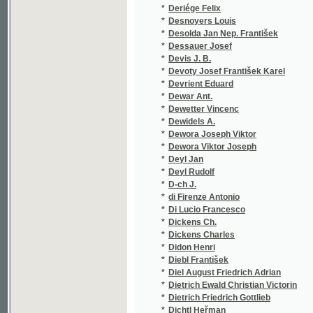
*
Deyl Jan
*
Deyl Rudolf
*
D-ch J.
*
di Firenze Antonio
*
Di Lucio Francesco
*
Dickens Ch.
*
Dickens Charles
*
Didon Henri
*
Diebl František
*
Diel August Friedrich Adrian
*
Dietrich Ewald Christian Victorin
*
Dietrich Friedrich Gottlieb
*
Dichtl Heřman
*
Dinis Júlio
*
Distl Jaroslav
*
Dittrich F. E.
*
Dittrich Josef Petr Václav
*
Diviš Frant.
*
Diviš František
*
Diviš Jan V.
*
Diviš Jan Vincenc
*
Dlabač Bohumír Jan
*
Dlabač J. B.
*
Dlabač Josef
*
Dlask Antonín Ladislav
*
Dlask Vavřinec Vojtěch
*
Dlouhý František
*
Dlouhý Jiří V.