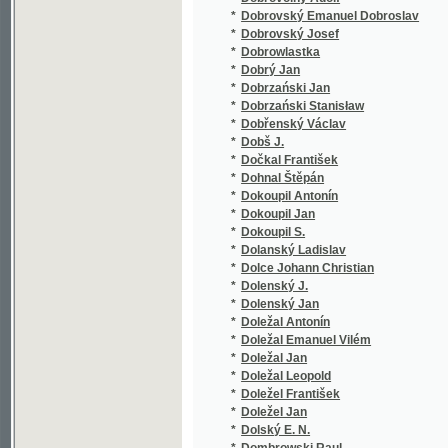
*
Doležal Antonín
*
Doležal Emanuel Vilém
*
Doležal Jan
*
Doležal Leopold
*
Doležel František
*
Doležel Jan
*
Dolský E. N.
*
Dombrowski Raul
*
Domečka Ludvík
*
Domin Karel
*
Dominik Karel
*
Domluvil Eduard
*
Donát Frant.
*
Donát František
*
Donát-Pelhřimovský Jan
*
Donebauer Max
*
Donin Ludwig
*
Donizetti Gaetano
*
Donnelly Ignatius
*
Doppler Christian
*
Doré Gustave
*
Dörfl Gustav
*
Dorich J.
*
Döring Georg
*
Dörle A.
*
Dormitzer Max.
*
Dörre F. C.