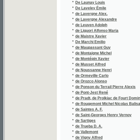
*
de Maupassant Guy
*
de Montaigne Michel
*
de Montépin Xavier
*
de Musset Alfred
*
de Noussanne Henri
*
de Ormeville Carlo
*
de Orozco Alonso
*
de Ponson du Terrail Pierre Alexis
*
de Pont-Jest René
*
de Pradt, de Prolkiac de Fourt Dominique G
*
de Rougemont Michel Nicolas Balisann
*
de Saintes A. F.
*
de Saint-Georges Henry Vernoy
*
de Sartiges
*
de Trueba D. A.
*
de Vallemont
*
de Vigny Alfred
*
de Waal Anton
*
De Witt Talmage T.
*
Debrnov J.
*
Dědeček J.
*
Dědeček Josef
*
Dedekind Friedrich
*
Dědic Karel
*
Defoe Daniel
*
Deharbe Joseph
*
Deinhardstein