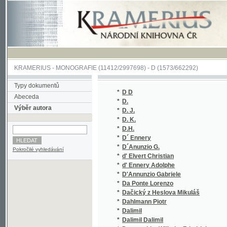
KRAMERIUS
-
MONOGRAFIE
(11412/2997698) -
D (1573/662292)
Typy dokumentů
*
D D
Abeceda
*
D.
Výběr autora
*
D. J.
*
D. K.
*
D.H.
*
D´ Ennery
*
D´Anunzio G.
Pokročilé vyhledávání
*
d' Elvert Christian
*
d' Ennery Adolphe
*
D'Annunzio Gabriele
*
Da Ponte Lorenzo
*
Dačický z Heslova Mikuláš
*
Dahlmann Piotr
*
Dalimil
*
Dalimil Dalimil
*
Damaschka Wilhelm Friedrich
*
Dambeck Johann Heinrich Mathias
*
Daněk Adolf