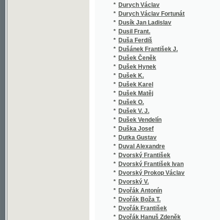
*
Dvořák Rudolf
*
Dvořák Xaver
*
Dvořáková Věra
*
Dvořáková-Mráčková Albína
*
Dyk Antonín
*
Dyk Jan
*
Dyk Václav
*
Dyk Viktor
*
Dyrhon Fr.
*
Dzierzkowski Józef
*
Dzierżoń Jan
*
Đorđević Vladan