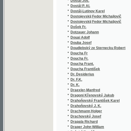
*
Drapala Richard
*
Draper John William
*
Dráský Tomáš
*
Dräxler Carl Ferdinand
*
Drbohlav Jan Křtitel
*
Drechsler Josef
*
Dreml Jan Alois
*
Drivok P.
*
Drnek Jos.
*
Drnek Josef
*
Drnovský z Drnovic Ctibor
*
Drosinis Georgios
*
Drost V.
*
Droz Joseph
*
Drozd Jan
*
Drozd Jos. V.
*
Drož J. F.
*
Drož J.F.
*
Drož Karel
*
Drtina František
*
Drtina V.
*
Drumev Vasil
*
Družinin Aleksandr Vasil'jevič
*
du Boisgobey Fortuné
*
du Prel Charles
*
Du Terrail Ponson
*
Dubec Alexandr Jaroslav