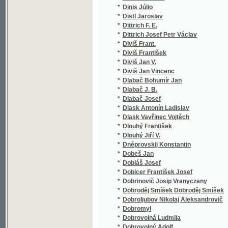
*
Dněprovskij Konstantin
*
Dobeš Jan
*
Dobiáš Josef
*
Dobicer František Josef
*
Dobrinovič Josip Vranyczany
*
Dobroděj Smíšek Dobroděj Smíšek
*
Dobroljubov Nikolaj Aleksandrovič
*
Dobromyl
*
Dobrovolná Ludmila
*
Dobrovolný Adolf
*
Dobrovský Emanuel Dobroslav
*
Dobrovský Josef
*
Dobrowlastka
*
Dobrý Jan
*
Dobrzański Jan
*
Dobrzański Stanisław
*
Dobřenský Václav
*
Dobš J.
*
Dočkal František
*
Dohnal Štěpán
*
Dokoupil Antonín
*
Dokoupil Jan
*
Dokoupil S.
*
Dolanský Ladislav
*
Dolce Johann Christian
*
Dolenský J.
*
Dolenský Jan