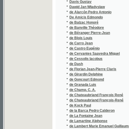
*
de Banville Théodore
*
de Béranger Pierre-Jean
*
de Blois Louis
*
de Carro Jean
*
de Castro Eugénio
*
de Cervantes Saavedra Miguel
*
de Cessolis Iacobus
*
de Dash
*
de Florian Jean-Pierre Claris
*
de Girardin Delphine
*
de Goncourt Edmond
*
de Granada Luis
*
de Champ. C. A.
*
de Chateaubriand François René
*
de Chateaubriand François-René
*
de Kock Paul
*
de la Barca Pedro Calderon
*
de La Fontaine Jean
*
de Lamartine Alphonse
*
de Lambert Marie Emanuel Guillaume Margue
*
De Launay Louis
*
De Laveley Émile
*
de Lavergne Alex.
*
de Lavergne Alexandre
*
de Leuven Adolph
*
de Liguori Alfonso Maria
*
de Maistre Xavier
*
De Marchi Emilio