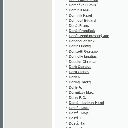
*
Dostál - Lutinov Karel
*
Dostál Alois
*
Dostál Alojs
*
Dostál E.
*
Dostál Jan
*
Dostál Jos.
*
Dostál P. Al.
*
Dostál-Lutinov Karel
*
Dostojevskij Fedor Michajlovič
*
Dostojevskij Fedor Michaljovič
*
Došek Fr.
*
Dotzauer Johann
*
Douai Adolf
*
Douba Josef
*
Doudlebský ze Sternecku Robert
*
Doucha Fr
*
Doucha Fr.
*
Doucha Frant.
*
Doucha František
*
Dr. Desiderius
*
Dr. F.K.
*
Dr. K.
*
Draexler-Manfred
*
Dragoni Křenovský Jakub
*
Drahoňovský František Karel
*
Drahoňovský J. K.
*
Drachmann Holger
*
Drachovský Josef