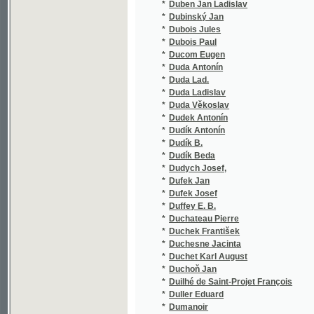
*
Dumek Josef
*
Dumková Hanna
*
Dundálek Jan Nepomuk
*
Dundr Josef Alexandr
*
Duniecký Stanislav
*
Dünkelberg
*
Dunovský Jan
*
Duplessis Paul
*
Durantin
*
Durantin Anne Adrien Armand
*
Duras Josef
*
Durdík Alois
*
Durdík J.
*
Durdík Jos.
*
Durdík Josef
*
Durdík Pavel
*
Durdík Petr
*
Dürer Albrecht
*
Dürich Josef
*
Durst
*
Duru
*
Duru Alfred
*
Durych Václav
*
Durych Václav Fortunát
*
Dusík Jan Ladislav
*
Dusil Frant.
*
Duša Ferdiš