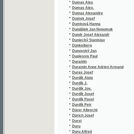
*
Dušánek František J.
*
Dušek Čeněk
*
Dušek Hynek
*
Dušek K.
*
Dušek Karel
*
Dušek Matěj
*
Dušek O.
*
Dušek V. J.
*
Dušek Vendelín
*
Duška Josef
*
Dutka Gustav
*
Duval Alexandre
*
Dvorský František
*
Dvorský František Ivan
*
Dvorský Prokop Václav
*
Dvorský V.
*
Dvořák Antonín
*
Dvořák Boža T.
*
Dvořák František
*
Dvořák Hanuš Zdeněk
*
Dvořák Jan
*
Dvořák Jan Nep.
*
Dvořák Jindř.
*
Dvořák Jindřich
*
Dvořák Karel
*
Dvořák Ladislav
*
Dvořák Max