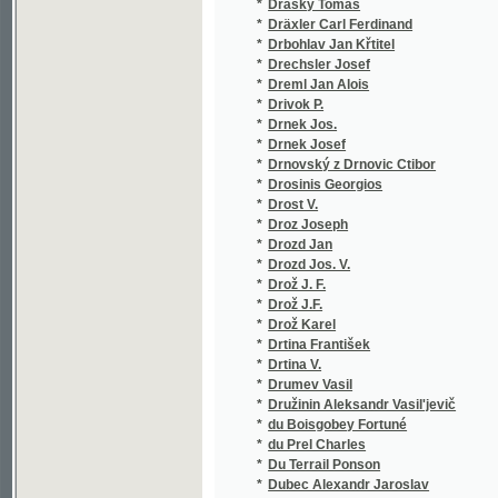
*
Duben Jan Ladislav
*
Dubinský Jan
*
Dubois Jules
*
Dubois Paul
*
Ducom Eugen
*
Duda Antonín
*
Duda Lad.
*
Duda Ladislav
*
Duda Věkoslav
*
Dudek Antonín
*
Dudík Antonín
*
Dudík B.
*
Dudík Beda
*
Dudych Josef,
*
Dufek Jan
*
Dufek Josef
*
Duffey E. B.
*
Duchateau Pierre
*
Duchek František
*
Duchesne Jacinta
*
Duchet Karl August
*
Duchoň Jan
*
Duilhé de Saint-Projet François
*
Duller Eduard
*
Dumanoir
*
Dumas Alex
*
Dumas Alex.
*
Dumas Alexandre