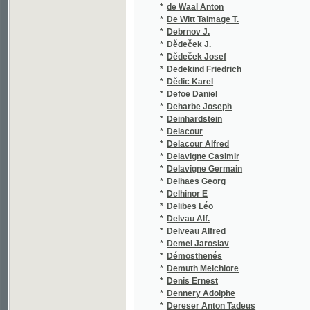
*
Delacour
*
Delacour Alfred
*
Delavigne Casimir
*
Delavigne Germain
*
Delhaes Georg
*
Delhinor E
*
Delibes Léo
*
Delvau Alf.
*
Delveau Alfred
*
Demel Jaroslav
*
Démosthenés
*
Demuth Melchiore
*
Denis Ernest
*
Dennery Adolphe
*
Dereser Anton Tadeus
*
Deriége Felix
*
Desnoyers Louis
*
Desolda Jan Nep. František
*
Dessauer Josef
*
Devis J. B.
*
Devoty Josef František Karel
*
Devrient Eduard
*
Dewar Ant.
*
Dewetter Vincenc
*
Dewidels A.
*
Dewora Joseph Viktor
*
Dewora Viktor Joseph