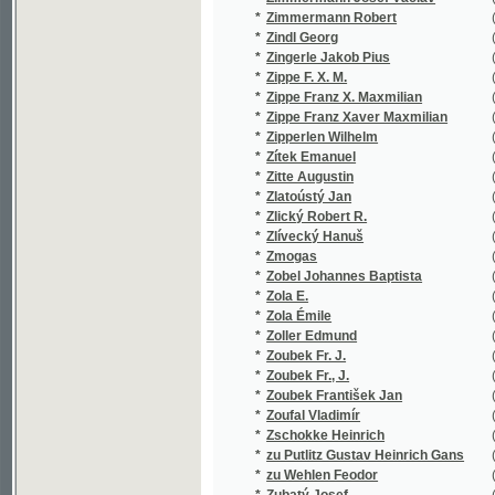
*
Zoubek Fr. J.
(2/254)
*
Zoubek Fr., J.
(1/77)
*
Zoubek František Jan
(5/1259)
*
Zoufal Vladimír
(1/912)
*
Zschokke Heinrich
(18/198
*
zu Putlitz Gustav Heinrich Gans
(1/54)
*
zu Wehlen Feodor
(1/16651
*
Zubatý Josef
(4/778)
*
Zukal Jos.
(1/509)
*
Zukal Josef
(2/578)
*
Züngel E.
(1/112)
*
Züngel Emanuel
(1/16651
*
Züngel Emanuel František
(52/2116
*
Zuzánek J.
(1/60)
*
Zuzánek Jos.
(1/878)
*
Zvejška František
(1/361)
*
Zvěřina z Ruhvaldu Frant.
(1/894)
*
Zvěřina Frant.
(1/382)
*
Zvičínský A.
(1/97)
*
Zvonař Josef Leopold
(3/596)
*
Zwieger R.
(1/1735)