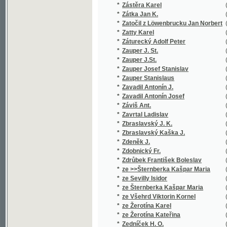
*
Zavadil Antonín Josef
(3/408)
*
Záviš Ant.
(1/101)
*
Zavrtal Ladislav
(1/64)
*
Zbraslavský J. K.
(1/16651
*
Zbraslavský Kaška J.
(1/16651
*
Zdeněk J.
(1/182)
*
Zdobnický Fr.
(1/152)
*
Zdrůbek František Boleslav
(5/1360)
*
ze >>Šternberka Kašpar Maria
(1/788)
*
ze Sevilly Isidor
(1/100)
*
ze Šternberka Kašpar Maria
(2/320)
*
ze Všehrd Viktorin Kornel
(1/84)
*
ze Žerotína Karel
(2/28)
*
ze Žerotína Kateřina
(1/708)
*
Zedníček H. O.
(1/167)
*
Zechmeister Alexander V.
(1/16651
*
Zeiber Johann Ernst
(1/1502)
*
Zeidler Jan
(1/348)
*
Zeidler Jarolím
(1/179)
*
Zeissberk Jindř.
(1/580)
*
Zeithammer L. M.
(1/959)
*
Zeithammer Leopold M.
(5/709)
*
Zejleŕ Handrij
(1/97)
*
Zelenka B.
(1/222)
*
Zelenka Josef
(1/326)
*
Zelenka Otomar
(1/132)
*
Żeleński Władysław
(1/74)