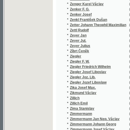
*
Ziegler Jozef Liboslaw
(1/519)
*
Zika Josef Max.
(1/16)
*
Zikmund Václav
(2/564)
*
Zillich
(1/218)
*
Zillich Emil
(14/3074
*
Zima Stanislav
(1/172)
*
Zimmermann
(1/250)
*
Zimmermann Jan Nep. Václav
(3/1719)
*
Zimmermann Johann Georg
(1/28)
*
Zimmermann Josef Václav
(25/5196
*
Zimmermann Robert
(1/8466)
*
Zindl Georg
(2/568)
*
Zingerle Jakob Pius
(1/381)
*
Zippe F. X. M.
(1/119)
*
Zippe Franz X. Maxmilian
(1/428)
*
Zippe Franz Xaver Maxmilian
(1/414)
*
Zipperlen Wilhelm
(1/771)
*
Zítek Emanuel
(2/579)
*
Zitte Augustin
(1/319)
*
Zlatoústý Jan
(3/844)
*
Zlický Robert R.
(1/410)
*
Zlívecký Hanuš
(1/148)
*
Zmogas
(1/378)
*
Zobel Johannes Baptista
(1/444)
*
Zola E.
(1/385)
*
Zola Émile
(13/7822
*
Zoller Edmund
(1/119)