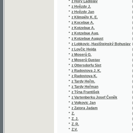
*
z Klimpély K. E.
(1/88)
*
z Kocebue A.
(1/927)
*
z Kotzebue A.
(3/16850
*
z Kotzebue Aug.
(1/434)
*
z Kotzebue August
(2/16755
*
z Lobkovic, Hasištejnský Bohuslav
(1/850)
*
z Lovčic Hejda
(1/294)
*
z Moserů G.
(1/16651
*
z Moserů Gustav
(1/16651
*
z Ottersdorfu Sixt
(1/100)
*
z Radostova J. K.
(1/113)
*
z Radostova K.
(1/442)
*
z Tardy Heřm.
(1/406)
*
z Tardy Heřman
(2/1174)
*
z Týna František
(1/195)
*
z Vartenberku Josef Čeněk
(2/772)
*
z Vojkovic Jan
(1/92)
*
z Zatora Jadam
(1/1018)
*
Z.
(2/5794)
*
Z. J.
(1/144)
*
Z. R.
(1/96)
*
Z.V.
(1/384)
*
Z***
(1/200)
*
Zába Gustav
(2/663)
*
Záborský Bohuslav
(1/1342)
*
Záborský Jonáš
(1/230)
*
Zabranská Vlastimila
(1/344)