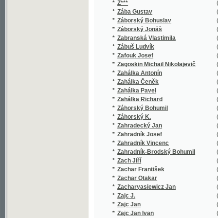
*
Zábuš Ludvík
(1/122)
*
Zafouk Josef
(1/70)
*
Zagoskin Michail Nikolajevič
(1/368)
*
Zahálka Antonín
(2/354)
*
Zahálka Čeněk
(1/4)
*
Zahálka Pavel
(1/118)
*
Zahálka Richard
(1/96)
*
Záhorský Bohumil
(1/398)
*
Záhorský K.
(1/160)
*
Zahradecký Jan
(1/260)
*
Zahradník Josef
(2/1469)
*
Zahradník Vincenc
(6/1638)
*
Zahradník-Brodský Bohumil
(3/611)
*
Zach Jiří
(1/144)
*
Zachar František
(1/486)
*
Zachar Otakar
(1/112)
*
Zacharyasiewicz Jan
(1/140)
*
Zajc J.
(1/76)
*
Zajc Jan
(1/47)
*
Zajc Jan Ivan
(1/83)
*
Zakopal Dušan
(1/140)
*
Zákoucký Karel
(1/119)
*
Zákoucký Karel J.
(4/354)
*
Zákrejs Fr.
(1/866)
*
Zákrejs František
(9/2201)
*
Zaleski Bohdan
(1/72)
*
Zaleski Józef Bohdan
(1/207)
*
Zaleský Boh.
(1/250)