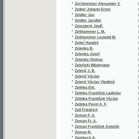
*
Zelený J. B.
(1/222)
*
Zelený Václav
(5/5928)
*
Zelený Václav Vladimír
(3/439)
*
Zelinka Em.
(1/1735)
*
Zelinka František Ladislav
(1/104)
*
Zelinka František Václav
(3/168)
*
Zelinka Pavel A. F.
(1/50)
*
Zell Friedrich
(5/333)
*
Zeman F. A.
(1/207)
*
Zeman Fr. A.
(1/149)
*
Zeman František Antonín
(11/1036
*
Zeman R.
(2/110)
*
Zembsch A.
(1/530)
*
Zenger Karel Václav
(1/36)
*
Zenker F. G.
(1/560)
*
Zenker Josef
(1/259)
*
Zenkl František Dušan
(2/300)
*
Zetter Johann Theophil Maximilian
(1/268)
*
Zettl Rudolf
(1/222)
*
Zeyer Jan
(2/253)
*
Zeyer Jul.
(1/248)
*
Zeyer Julius
(21/5287
*
Zíbrt Čeněk
(14/2822
*
Ziegler
(1/70)
*
Ziegler F. W.
(1/112)
*
Ziegler Friedrich Wilhelm
(1/112)
*
Ziegler Josef Liboslav
(6/1267)
*
Ziegler Joz. Lib.
(1/384)