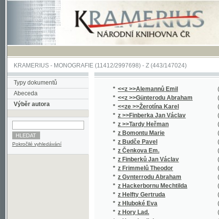
KRAMERIUS
-
MONOGRAFIE
(11412/2997698) -
Z (443/147024)
Typy dokumentů
*
<<z >>Alemannů Emil
(1/44)
Abeceda
*
<<z >>Günterodu Abraham
(1/345)
Výběr autora
*
<<ze >>Žerotína Karel
(2/1439)
*
z >>Finberka Jan Václav
(1/248)
*
z >>Tardy Heřman
(2/908)
*
z Bomontu Marie
(1/496)
*
z Budče Pavel
(1/112)
Pokročilé vyhledávání
*
z Čenkova Em.
(2/622)
*
z Finberků Jan Václav
(1/238)
*
z Frimmelů Theodor
(1/128)
*
z Gynterrodu Abraham
(2/1272)
*
z Hackerbornu Mechtilda
(1/267)
*
z Helfty Gertruda
(1/267)
*
z Hluboké Eva
(1/260)
*
z Hory Lad.
(1/16651
*
z Hory Ladislav
(1/16651
*
z Hvězdy J.
(1/894)
*
z Hvězdy Jan
(3/1940)