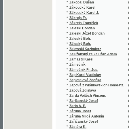
*
Záleský Boh.
(1/250)
*
Zalewski Kazimierz
(1/84)
*
Zalužanský ze Zalužan Adam
(1/28)
*
Zamastil Karel
(1/48)
*
Zámečník
(1/162)
*
Zámečník Fr. Jos.
(1/224)
*
Zap Karel Vladislav
(21/1127
*
Zapletalová Zdeňka
(1/300)
*
Zapová z Wiśniowskich Honorata
(1/172)
*
Zapová Zdislava
(1/44)
*
Zarda Vojtěch Vincenc
(1/12)
*
Zaričanský Josef
(1/119)
*
Zarin A. E.
(1/162)
*
Záruba Josef
(1/546)
*
Záruba Miloš Antonín
(1/16)
*
Zařičanský Josef
(2/154)
*
Zástěra K.
(1/109)
*
Zástěra Karel
(1/109)
*
Zátka Jan K.
(1/300)
*
Zatočil z Löwenbrucku Jan Norbert
(1/26)
*
Zatty Karel
(1/108)
*
Záturecký Adolf Peter
(1/400)
*
Zauper J. St.
(3/8926)
*
Zauper J.St.
(1/248)
*
Zauper Josef Stanislav
(1/56)
*
Zauper Stanislaus
(1/8466)
*
Zavadil Antonín J.
(1/196)