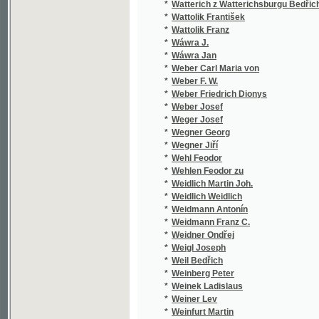
*
Weber Carl Maria von
*
Weber F. W.
*
Weber Friedrich Dionys
*
Weber Josef
*
Weger Josef
*
Wegner Georg
*
Wegner Jiří
*
Wehl Feodor
*
Wehlen Feodor zu
*
Weidlich Martin Joh.
*
Weidlich Weidlich
*
Weidmann Antonín
*
Weidmann Franz C.
*
Weidner Ondřej
*
Weigl Joseph
*
Weil Bedřich
*
Weinberg Peter
*
Weinek Ladislaus
*
Weiner Lev
*
Weinfurt Martin
*
Weingärtner V.
*
Weininger Tomáš
*
Weinolt Franz
*
Weise J. von
*
Weisflog
*
Weisl Moric
*
Weisner,Alois
*
Weiss Albert Maria