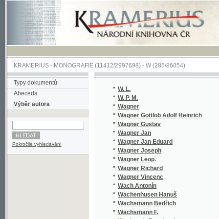
KRAMERIUS
-
MONOGRAFIE
(11412/2997698) -
W (285/86054)
Typy dokumentů
*
W. L.
Abeceda
*
W. P. M.
Výběr autora
*
Wagner
*
Wagner Gottlob Adolf Heinrich
*
Wagner Gustav
*
Wagner Jan
*
Wagner Jan Eduard
Pokročilé vyhledávání
*
Wagner Joseph
*
Wagner Leop.
*
Wagner Richard
*
Wagner Vincenc
*
Wach Antonín
*
Wachenhusen Hanuš
*
Wachsmann Bedřich
*
Wachsmann F.
*
Wachstein Bernhard
*
Wachtelmann Benedikt
*
Wächter Leonhard