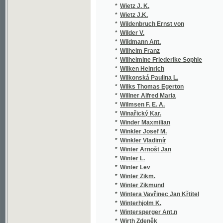
*
Winařický Kar.
*
Winder Maxmilian
*
Winkler Josef M.
*
Winkler Vladimír
*
Winter Arnošt Jan
*
Winter L.
*
Winter Lev
*
Winter Zikm.
*
Winter Zikmund
*
Wintera Vavřinec Jan Křtitel
*
Winterhjolm K.
*
Wintersperger Ant.n
*
Wirth Zdeněk
*
Wiseman Nicholas Patrick
*
Wiłkonska Paulina z Lauczów
*
Wlasák I. W.
*
Wlasák J. W.
*
Wlasák Joz. W.
*
Wlasák Jozef W.
*
Wocel J. E.
*
Wocel J. Er.
*
Wocel J. Eraz.
*
Wocel J. Erazim
*
Wocel Jan
*
Wocel Jan Erazim
*
Wójcicki K. Vl.
*
Wojcický K. Wt.
*
Wójčický K. Wl.