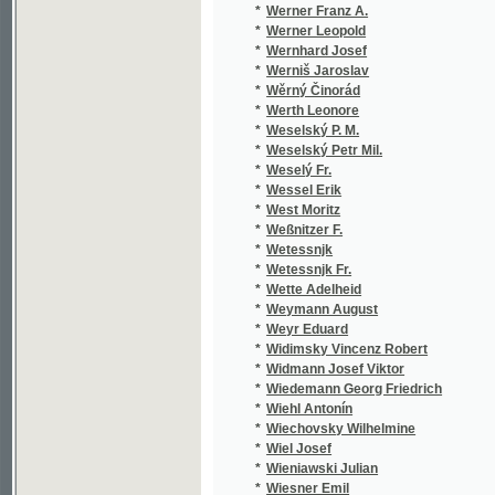
*
West Moritz
*
Weßnitzer F.
*
Wetessnjk
*
Wetessnjk Fr.
*
Wette Adelheid
*
Weymann August
*
Weyr Eduard
*
Widimsky Vincenz Robert
*
Widmann Josef Viktor
*
Wiedemann Georg Friedrich
*
Wiehl Antonín
*
Wiechovsky Wilhelmine
*
Wiel Josef
*
Wieniawski Julian
*
Wiesner Emil
*
Wietz J. K.
*
Wietz J.K.
*
Wildenbruch Ernst von
*
Wilder V.
*
Wildmann Ant.
*
Wilhelm Franz
*
Wilhelmine Friederike Sophie
*
Wilken Heinrich
*
Wilkonská Paulina L.
*
Wilks Thomas Egerton
*
Willner Alfred Maria
*
Wilmsen F. E. A.