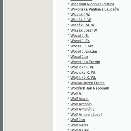
*
Wokrauliczek Franta
*
Woldřich Jan Nepomuk
*
Wolf A.
*
Wolf Adam
*
Wolf Antonín
*
Wolf Antonín J.
*
Wolf Antonín Josef
*
Wolf Jan
*
Wolf Karel
*
Wolf Martin
*
Wolf Pius Alexsander
*
Wolkan Rudolf
*
Wolski Władzmierz
*
Woltmann
*
Wondráczek Emanuel
*
Wood H. F.
*
Worel Josef Oskar
*
Wo-t Hynek Jindřich
*
Wrťátko Jar. Ant.
*
Wunsch Hugon Václav
*
Wünsch Jos.
*
Wünsch Josef
*
Wünsch Vilém
*
Wunš Rudolf
*
Würbs Karel
*
Würfel Adolf
*
Wurzbach
©2003-2010