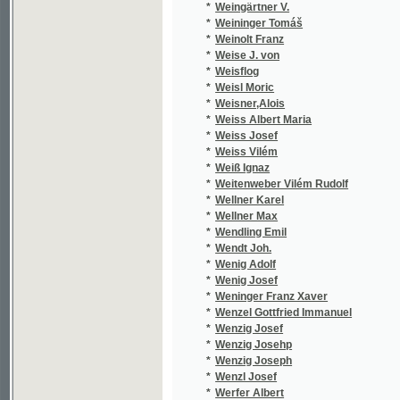
*
Weiss Josef
*
Weiss Vilém
*
Weiß Ignaz
*
Weitenweber Vilém Rudolf
*
Wellner Karel
*
Wellner Max
*
Wendling Emil
*
Wendt Joh.
*
Wenig Adolf
*
Wenig Josef
*
Weninger Franz Xaver
*
Wenzel Gottfried Immanuel
*
Wenzig Josef
*
Wenzig Josehp
*
Wenzig Joseph
*
Wenzl Josef
*
Werfer Albert
*
Werner Franz A.
*
Werner Leopold
*
Wernhard Josef
*
Werniš Jaroslav
*
Wěrný Činorád
*
Werth Leonore
*
Weselský P. M.
*
Weselský Petr Mil.
*
Weselý Fr.
*
Wessel Erik