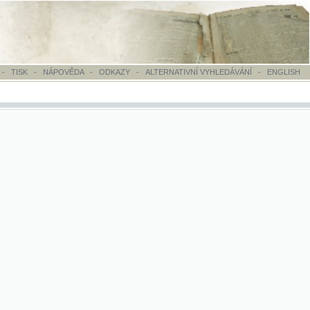
OVĚDA
-
ODKAZY
-
ALTERNATIVNÍ VYHLEDÁVÁNÍ
-
ENGLISH