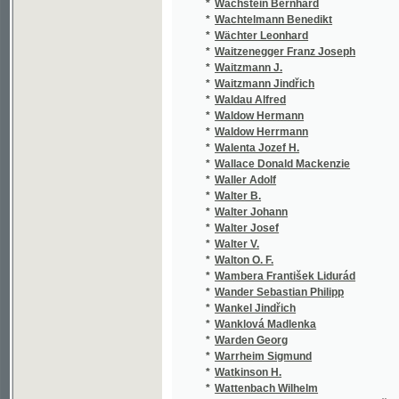
*
Waitzenegger Franz Joseph
*
Waitzmann J.
*
Waitzmann Jindřich
*
Waldau Alfred
*
Waldow Hermann
*
Waldow Herrmann
*
Walenta Jozef H.
*
Wallace Donald Mackenzie
*
Waller Adolf
*
Walter B.
*
Walter Johann
*
Walter Josef
*
Walter V.
*
Walton O. F.
*
Wambera František Lidurád
*
Wander Sebastian Philipp
*
Wankel Jindřich
*
Wanklová Madlenka
*
Warden Georg
*
Warrheim Sigmund
*
Watkinson H.
*
Wattenbach Wilhelm
*
Watterich z Watterichsburgu Bedřich Karel
*
Wattolik František
*
Wattolik Franz
*
Wáwra J.
*
Wáwra Jan