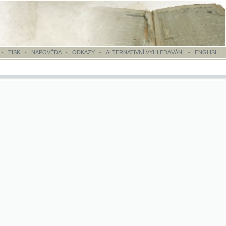
OVĚDA
-
ODKAZY
-
ALTERNATIVNÍ VYHLEDÁVÁNÍ
-
ENGLISH