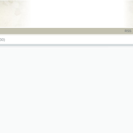
RSS
-
TISK
-
NÁP