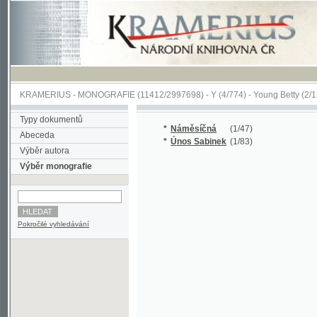
KRAMERIUS
-
MONOGRAFIE
(11412/2997698) -
Y (4/774)
-
Young Betty
(2/130)
Typy dokumentů
*
Náměsíčná
(1/47)
Abeceda
*
Únos Sabinek
(1/83)
Výběr autora
Výběr monografie
Pokročilé vyhledávání