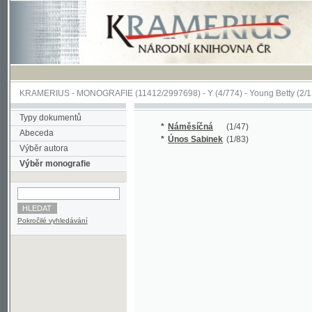
KRAMERIUS
-
MONOGRAFIE
(11412/2997698) -
Y (4/774)
-
Young Betty
(2/130)
Typy dokumentů
*
Náměsíčná
(1/47)
Abeceda
*
Únos Sabinek
(1/83)
Výběr autora
Výběr monografie
Pokročilé vyhledávání