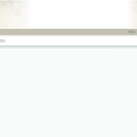
RSS
-
TISK
-
NÁP