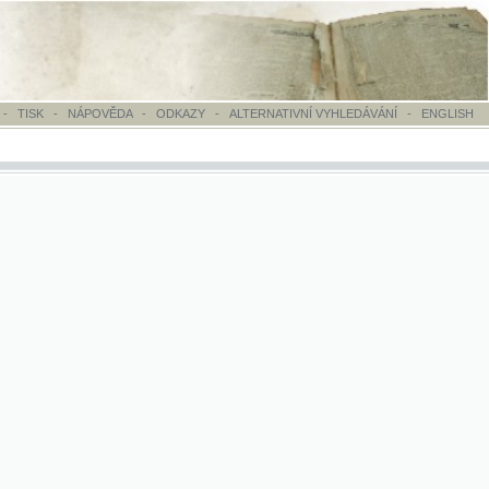
OVĚDA
-
ODKAZY
-
ALTERNATIVNÍ VYHLEDÁVÁNÍ
-
ENGLISH