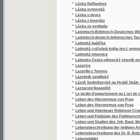
*
Lateinisch-Böhmisch-Deutsches Wörterbuc
*
Lateinisch-deutsch-böhmisches Taschenwö
*
Latinská babička
*
Latinská cvičebná kniha pro I. gymnasialní t
*
Latinská mluvnice
*
Latinsko-česko-německý slovník pro gymna
*
Lazarice
*
Lazarillo z Tormes
*
Lazebnjk sewillský
*
Lázně Sedmihorské na Hrubé Skále a okolí
*
Lazzaroni Neapolští
*
Le jardin d'appartement ou L'art de cultive
*
Leben des Hieronymus von Prag
*
Leben des Hieronymus von Prag
*
Leben und Abenteuer Robinson Crusoe' s
*
Leben und Feldzüge des Feldmarschalls Lor
*
Leben und Studien des Joh. Bapt. Monteggia,
*
Lebensbeschreibung der heiligen Angela Meric
*
Lebensbeschreibung des Dr. B. Bolzano mit 
*
Lebensbilder
*
Léčení magnetické
*
Léčení přirozené a životospráva dle přírody
*
Léčení vodou
*
Léčiva, jejich účinek, užití a dávky
*
Léčivé rostliny (Herbář)
*
Ledák a wodnj duch, anebo, Přjhody Woldemá
*
Ledový dům