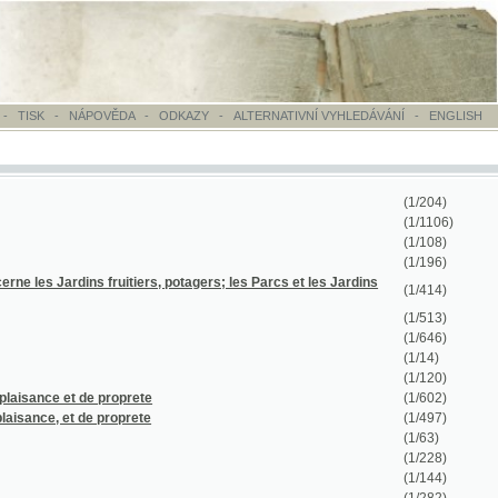
OVĚDA
-
ODKAZY
-
ALTERNATIVNÍ VYHLEDÁVÁNÍ
-
ENGLISH
(1/204)
(1/1106)
(1/108)
(1/196)
fruitiers, potagers; les Parcs et les Jardins
(1/414)
(1/513)
(1/646)
(1/14)
(1/120)
 proprete
(1/602)
 proprete
(1/497)
(1/63)
(1/228)
(1/144)
(1/282)
(1/288)
(1/52)