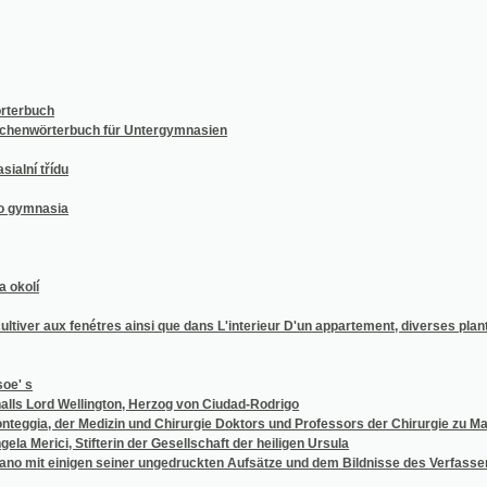
h
rterbuch für Untergymnasien
řídu
sia
r aux fenétres ainsi que dans L'interieur D'un appartement, diverses plantes étrangéres
d Wellington, Herzog von Ciudad-Rodrigo
 der Medizin und Chirurgie Doktors und Professors der Chirurgie zu Mailand
i, Stifterin der Gesellschaft der heiligen Ursula
einigen seiner ungedruckten Aufsätze und dem Bildnisse des Verfassers eingeleitet u
ra, cestugjcjho rytjře