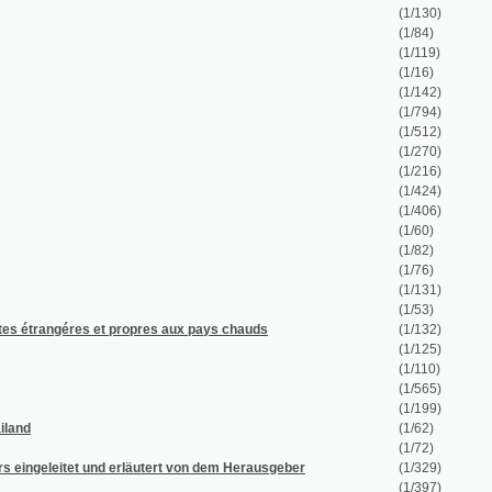
(1/794)
(1/512)
(1/270)
(1/216)
(1/424)
(1/406)
(1/60)
(1/82)
(1/76)
(1/131)
(1/53)
 et propres aux pays chauds
(1/132)
(1/125)
(1/110)
(1/565)
(1/199)
(1/62)
(1/72)
nd erläutert von dem Herausgeber
(1/329)
(1/397)
(1/100)
(1/192)
(1/331)
(1/184)
(1/456)
(1/76)
(1/430)