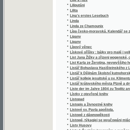
*
Lístky z otevřené knihy
*
Listopad
*
Listopis a živnostné knihy
*
Listové sv. Pavla apoštola.
*
Listowé z dáwnowěkosti
*
Listowé, týkagjej se wyučowánj mládeže n
*
Listy Husovy
*
Listy k Českým kraganům o nyněgssjch přj
*
Listy o Bosně, zemi a národu
*
Listy o studium národohospodářském
*
Listy paedagogické
*
Listy paní Kateřiny z Žerotína rozené z Valdš
*
Listy přítele k přítelkyni o půwodu social
*
Listy staré vychovatelky k někdejším sch
*
Listy vděčnosti, lásky a přátelství.
*
Listy z cest
*
Listy z českých dějin kulturních
*
Listy z palety
*
Listy z ruské vesnice
*
Lišejníky okolí německobrodského a seznam
*
Liteň a přifařené k ní obce
*
Literární činnosť včelařů česko-moravských
*
Literární premie Umělecké Besedy v Praze
*
Literární působení Josefa Dobrovského co p
*
Literární studie
*
Literatura kulturně-historická a ethnografic
*
Literatura na Slovensku