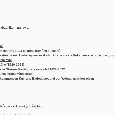
a venkowských školách
hodách psanj.
tejna.
ismu a komunismu otištěné z Morawských nowin
ovankám
 lišejníků v Čechách objevených, které scházejí v okolí německobrodském
 a zahraničný[sic]ch vzhledem k rozšíření našeho domácího včelařství
říspěvek k dějinám literatury české
ká 1897-1898.