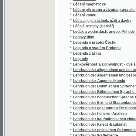
*
Legenda o praotci Čechu
*
Legenda o svatém Prokopu
*
Legenda z Erinu
*
Legendy
*
Lehkověrnosť a zlomyslnosť - dvě škodlivé
*
Lehrbuch der allgemeinen und besondern 
*
Lehrbuch der allgemeinen und besondern R
*
Lehrbuch der Augenheilkunde
*
Lehrbuch der Böhmischen Sprache für Bö
*
Lehrbuch der Böhmischen Sprache für Deu
*
Lehrbuch der böhmischen Sprache für deut
*
Lehrbuch der Erd- und Staatenkunde
*
Lehrbuch der gesammten Entzündungen und 
*
Lehrbuch der höheren Analysis
*
Lehrbuch der kaufmännischen einfachen Buc
*
Lehrbuch der Kriegs-Baukunst
*
Lehrbuch der politischen Oekonomie
*
Lehrbuch der Waffenlehre
*
Lehrbuch des österreichischen Handelsrec
*
Lehrgebäude der Böhmischen Sprache
*
Lehrgebäude der russischen Sprache
*
Lehrreiche Erzählungen von dem rechten Ver
*
Lehrreiche kleine Erzählungen für Kinder
*
Lehrreiche Unterhaltungen für Kinder beide
*
Lechie
*
Leichtfassliche Belehrung über das gesa
*
Leichtfasslicher Unterricht von der Erzieh
*
Leitfaden der Vorlesungen über die Kateche