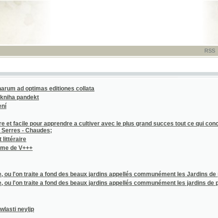
RSS
-
TISK
-
NÁP
 optimas editiones collata
pandekt
le pour apprendre a cultiver avec le plus grand succes tout ce qui concerne les Jardins 
 - Chaudes;
re
V+++
'on traite a fond des beaux jardins appellés communément les Jardins de plaisance et de
'on traite a fond des beaux jardins appellés communément les jardins de plaisance, et de
eyljp
 ještěrek a u krále žab