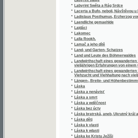
*
Ladislaus Posthumus, Erzherzog von Oeste
*
Laendliche gemaehlde
*
Lajdáci
*
Lakomec
*
Lalla Rookh.
*
Lamač a jeho dítě
*
Land- und Garten- Schatzes
*
Land und Leute des Böhmerwaldes
Landwirthschaft eines gewanderten Bauren
*
vieljährigen Erfahrungen von einem Geistli
Landwirthschaft eines gewanderten Bauren
*
Viehzucht und Viehhaltung nach vieljährige
*
Längen-, Breite- und Höhenbestimmungen m
*
Láska
*
Láska a nenávisť
*
Láska a smrt
*
Láska a wděčnost
*
Láska bez úcty
*
Láska bratrská, aneb, Ukrutný král a citelný
*
Láska dětj
*
Láska k vlasti
*
Láska k wlasti
*
Láska ke Kristu Ježíši
*
Láska Raffaelova
*
Láska synovská
*
Láska u dvora
*
Láska z inserátu
*
Láska za svobodu