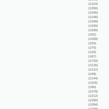
(1/70)
(1/20)
(1/67)
(1/720)
(1/126)
(1/122)
(1/48)
(1/144)
(1/116)
(1/60)
(1/378)
(1/212)
(1/280)
(1/294)
(1/228)
(1/168)
(1/144)
(1/108)
(1/92)
(1/72)
(1/259)
spomocná, w které negen lesnj auřadnjci ... k
(1/339)
(1/130)
(1/90)
(1/300)
(1/220)