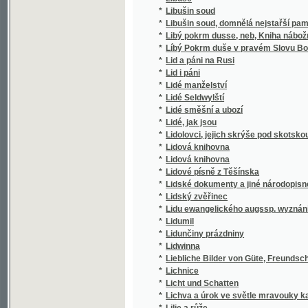
*
Lidský zvěřinec
*
Lidu ewangelického augssp. wyznáni w Super
*
Lidumil
*
Lidunčiny prázdniny
*
Lidwinna
*
Liebliche Bilder von Güte, Freundschaft, Tr
*
Lichnice
*
Licht und Schatten
*
Lichva a úrok ve světle mravouky katolické
*
Lilie a růže
*
Liliputáni
*
Lilita
*
Lina's erstes Lesebuch
*
Linda
*
Linda ze Chamounix
*
Lípa česko-moravská. Kalendář se zábavník
*
Lipany
*
Lipany
*
Lípový věnec
*
Lískové oříšky : bájky pro malé i velké
*
List Jana Žižky a zřjzenj wogenské, okolo 
*
List Karla ze Žerotjna, neywyššjho heytm
*
Listář Bohuslava Hasišteinského z Lobkovi
*
Listář k Dějinám školství kutnohorského (1
*
Listář kolleje jesuitské u sv. Klimenta na 
*
Listář královského města Plzně a druhdy p
*
Liste der im Jahre 1804 zu Teplitz ankomm