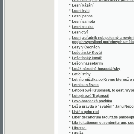
*
Leták národně-hospodářský
*
Letící stíny
*
Letní projížďka po Krymu kterouž o prázdni
*
Letní sen života
*
Letopisowé Krupinsstj, to gest, Wypsánj Přj
*
Letopisowé Trojansstj
*
Levo-hradecká povídka
*
Lež a pravda o "svatém" Janu Nepomucké
*
Lhář a geho rod
*
Liber decanorum facultatis philosophicae un
*
Libri citationum et sententiarum, seu, Knihy
*
Libussa.
*
Libuše
*
Libušin soud
*
Libušin soud, domnělá nejstařší památka řeč
*
Libý pokrm dusse, neb, Kniha nábožnosti pr
*
Líbý Pokrm duše v pravém Slovu Božím
*
Lid a páni na Rusi
*
Lid i páni
*
Lidé manželství
*
Lidé Seldwylští
*
Lidé směšní a ubozí
*
Lidé, jak jsou
*
Lidolovci, jejich skrýše pod skotskou bašto
*
Lidová knihovna
*
Lidová knihovna
*
Lidové písně z Těšínska
*
Lidské dokumenty a jiné národopisné pozn