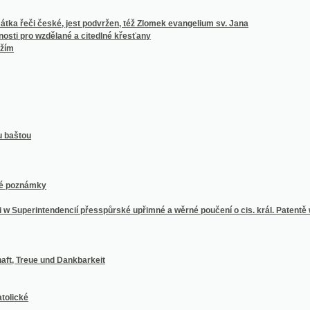
intendencií přesspůrské upřimné a wěrné poučení o cis. král. Patentě wydaném 1. Sep
eue und Dankbarkeit
em na rok...
roku 1423 od něho samého sepsané
ana markrabstwj morawského, k radě města Holomauce, o dopisowánj w gazyku moraw
c
520-1623)
Starém Městě pražském z let 1628-1632
oddaných osad.
enden Kur- und Badegäste, und der Wohnungen derselben