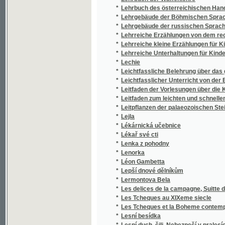
*
Leitfaden zum leichten und schnellen Erler
*
Leitpflanzen der palaeozoischen Steinkohle
*
Lejla
*
Lékárnická učebnice
*
Lékař své cti
*
Lenka z pohodny
*
Lenorka
*
Léon Gambetta
*
Lepší dnové dělníkům
*
Lermontova Bela
*
Les delices de la campagne, Suitte du Jardi
*
Les Tcheques au XIXeme siecle
*
Les Tcheques et la Boheme contemporaine
*
Lesní besídka
*
Lesní duch, čili, Nebezpečí v pralesích ame
*
Lesní kázání
*
Lesní kvítí
*
Lesní panna
*
Lesní samota
*
Lesní stezka
*
Lesnictví
Lesnj auřadnjk neb polesný a rewjrnjk w les
*
gegich wycwičenj potřebných umělostj dos
*
Lesy v Čechách
*
Lešetínský Kovář
*
Lešetínský kovář
*
Lešon hassefarim