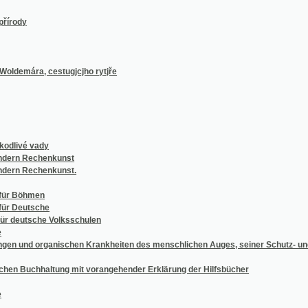
 vady
Rechenkunst
echenkunst.
hmen
tsche
sche Volksschulen
organischen Krankheiten des menschlichen Auges, seiner Schutz- und Hilfsorgane
hhaltung mit vorangehender Erklärung der Hilfsbücher
hts mit Ausschluß des Wechsel- und See-Rechts
halten gegen sich selbst
rlei Geschlechts, bestehend in Moralischen Erzählungen
mmte Eisenbahnwesen
ung der Zwergbäume
tik, mit der Pädagodik und Methodik verbunden