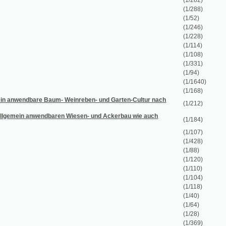
(1/246)
(1/228)
(1/114)
(1/108)
(1/331)
(1/94)
(1/1640)
(1/168)
Baum- Weinreben- und Garten-Cultur nach
(1/212)
ndbaren Wiesen- und Ackerbau wie auch
(1/184)
(1/107)
(1/428)
(1/88)
(1/120)
(1/110)
(1/104)
(1/118)
(1/40)
(1/64)
(1/28)
(1/369)
(1/130)
(1/84)
(1/119)
(1/16)
(1/142)