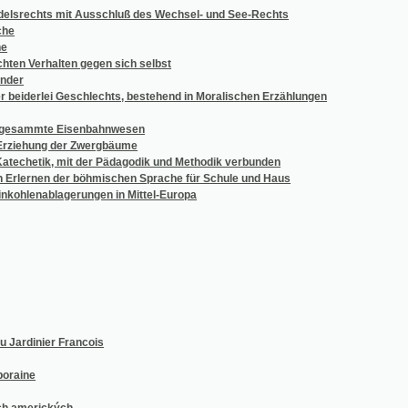
nen der böhmischen Sprache für Schule und Haus
nablagerungen in Mittel-Europa
nier Francois
rických
njm a w honném hospodárstwj, pak w skládánj počtů dle zákona wycwičený, aneb, Kniha 
áhnaut mohau