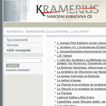
KRAMERIUS
-
MONOGRAFIE
(11412/2997698) -
L (261/74049)
Typy dokumentů
*
L. Annaei Flori Epitome rerum romanarum ad
Abeceda
*
L. Arndtse ryt. z Arnesbergu Učební kniha 
Výběr monografie
*
L. Stroupežnického Humoristické čtení
*
L.N. Tolstoj
L' ami des Jardiniers ou Méthode sure et faci
*
anglais; les Parterres, Orangeries et Serres
*
La Boheme historique, pittoresque et littérai
Pokročilé vyhledávání
*
La jardiniére de Vincennes par Madame de 
*
La langue française en Boheme
*
La nation tcheque
*
La Theorie et la pratique du jardinage, ou l
*
La Theorie et la pratique du jardinage, ou l
*
La Traviata
*
Labirynt Swěta a Rág Srdce
*
Labutěnka, aneb, Wssady dobře, we wlasti n
*
Labyrint sláwy
*
Labyrint Swěta a Rág Srdce
*
Lacerta a Bufo, neboli, Návštěvou u královny