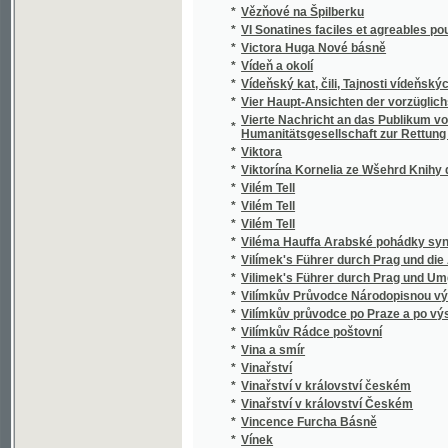
*
Vínek veršův
*
Vínek z luhů česko-moravských
*
Vínek z pozůstalých básnických prací Vács
*
Vineta v zápase s mořskými loupežníky
*
Vingt-huit ans d'observation et d'expérienc
*
Violky
*
Víra křesťanská zvítězila
*
Víra našich otcův, to jest prostý výklad a obr
*
Víra, naděje a láska
*
Visuté pásmo flecové ve Slánsko-Rakovnic
*
Vítězslava Hálka Spisy básnické
*
Vítězslava Hálka Spisy prósou
*
Vítězství u Hoříně
*
Vítkovici
*
Vítkovické horní a hutní těžířstvo
*
Vittoria Colonna
*
Vítův robenec
*
Vláda a láska
*
Vláda v demokracii.
*
Vlasť
*
Vlasť
*
Vlasta a Markétka
*
Vlastenci bohumilí
*
Vlastencové z Boudy
*
Vlastenecké čtení pro mládež
*
Vlastenecké poslání našemu národnímu učit
*
Vlastenecké povinnosti
*
Vlastenecké putování po Slezsku