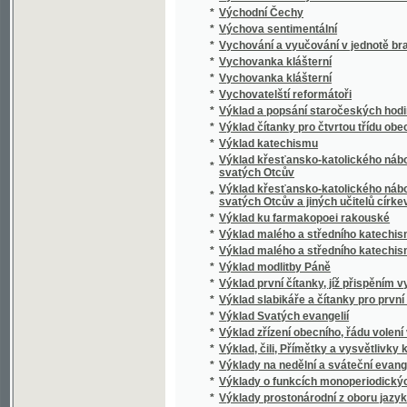
*
Vypuzená
*
Výroba cukru
*
Výroba lisovaného droždí
*
Výroba smyčcových a trsacích hudebních nás
*
Výroční zpráva okresní nemocenské poklad
*
Vyskeř
*
Výsledky měření, jimiž velikost a podoba ze
*
Výslech, odsouzení i upálení Mistra Jana Hu
*
Vysloužilec, aneb, Kam vede hra
*
Výstava architektury a inženýrství
*
Výstava kreseb českých mistrů XVII. a XVIII. 
*
Výstava obrazů a kreseb Františka Kadlíka
*
Výstava umělecká, průmyslová a národopis
*
Výstavní katalog královského hlavního měs
*
Výstavní katalog pražských obecních plyná
*
Vystěhovalci, aneb, Mezi divochy a loupežní
*
Vystěhovalec do Ameriky
*
Vysvětlení geologické mapy okolí pražskéh
*
Vysvětlení planetostroje
*
Vysvětlení země- a lunostroje
*
Vysvětlivky k německé čítance pro III. a IV. t
*
Vysvětlivky ku geologické mapě Hor Želez
*
Vysvětlivky ku rybářské mapě Čech
*
Vyšehrad
*
Vyšehrad
*
Výškovský žid
Vyšší hospodářský ústav zemský v Táboře 
*
výstavy 1791 v Praze 1891