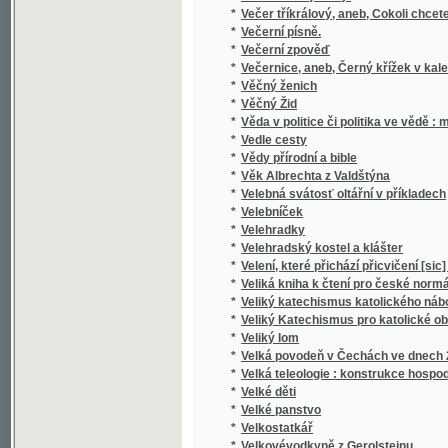
*
Veliká kniha k čtení pro české normální a hl
*
Veliký katechismus katolického náboženstv
*
Veliký Katechismus pro katolické obecné šk
*
Veliký lom
*
Velká povodeň v Čechách ve dnech 2. až 5. 
*
Velká teleologie : konstrukce hospodářské 
*
Velké děti
*
Velké panstvo
*
Velkostatkář
*
Velkovévodkyně z Gerolsteinu
*
Velký a úplný gratulant pro mládež i dospělé
*
Velký Čech
*
Velký gratulant pro českou mládež
*
Velký los
*
Velký Marianský kalendář pro katolíky na o
*
Velký národní kalendář našich rodin na pře
*
Velký národní kalendář pro čas a věčnost na 
*
Velký Pražský kalendář
*
Velocipedistské příběhy
*
Věnceslava
*
Věnec slávy žen slovanských
*
Věnec vavřínový
*
Věnec z písní českých
*
Věnec z řečí duchovních od hodu Božího velik
*
Venecián
*
Věneček
*
Venku a doma