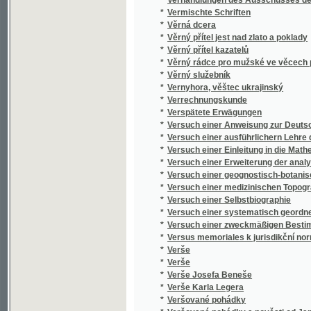
*
Verše
*
Verše
*
Verše Josefa Beneše
*
Verše Karla Legera
*
Veršované pohádky
*
Veršované pohádky a pověsti od Jana Neča
*
Vertheidigung gegen Lügner und Verläumde
*
Verzeichnis der Gräflich Nostitzschen Gemä
Verzeichniss der Export-Firmen des Eger
*
geordnet mit Angabe der Export-Artikel und
*
Verzeichniss der Gräflich Nostitz'schen Gem
*
Verzeichniss der Kunstwerke in der Gemälde
Verzeichniss der Kunstwerke, welche sich in
*
Kunstfreunde zu Prag
Verzeichniss, der im Galerie-Gebäude der G
*
aufgestellten Hoserschen Gemälde-Samml
*
Veselá kniha
*
Veselé čtení
*
Veselé deklamace
*
Veselé dítky
*
Veselé prázdniny
*
Veselé příhody Kašpárka nezbedy : loutková
*
Veselé rozjímání o nejnovější Fejfalíkiádě: 
*
Veselé táčky
*
Veselé ženy Windsorské
*
Veselé ženy windsorské
*
Veselíkovo Album Litomyšle
*
Veselohra