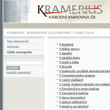
KRAMERIUS
-
MONOGRAFIE
(11412/2997698) -
V (599/172614)
Typy dokumentů
*
V Betlémě
Abeceda
*
V Bílém dvorci
Výběr monografie
*
V bludišti
*
V bludišti lásky
*
V bouři a klidu
*
V Brasilii
*
V budoucím sociálně-demokratickém státě
Pokročilé vyhledávání
*
V Carquinezském pralese
*
V cizích službách
*
V cizině. Kulturní obrázky pro mládež.
*
V červáncích a lesku kalicha
*
V červáncích kalicha
*
V davu ztracených
*
V dolech sibiřských
*
V domě a na náměstí
*
V družině dobrodruha krále
*
V dusném vzduchu
*
V hlubinách klamu