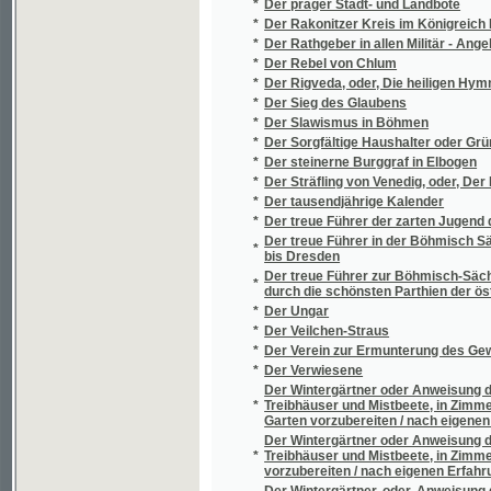
*
Deset let proti proudu 1886-1896
*
Deset let uprostřed věčného ledu
*
Deslaw a Milorda
*
Determinanty a vyšší rovnice
*
Děti chudé vdovy
Děti jiných rodičů, aneb, Zábavné vypravován
*
Batul, dokud byli pod dozorem své tetičky
*
Děti kapitána Granta
*
Děti Lásky
*
Děti lásky
*
Děti soumraku
*
Dětská zahrádka
*
Dětská zahrádka
*
Dětské hry
*
Dětské kartony
*
Dětské kratochvíle
*
Dětské nemoci, jich příznaky, poznávání a lé
*
Dětské žití
*
Dětský svět
*
Dětský tělocvik
*
Dětský věk
Deus lux, laetitia et salus mea / exercitia 
*
Hille
Deutliche Anweisung die Nelken durch Schnit
*
gewönliche Art des Absenkens möglich ge
*
Deutsch-böhmisches Forstlexikon
*
Deutsch-böhmisches Wörterbuch
*
Deutsch-böhmisches Wörterbuch