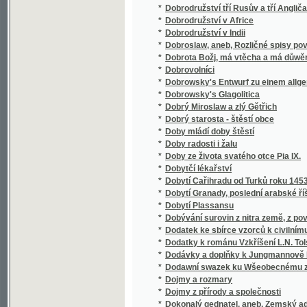
*
Doňa Luz
*
Donna Juanita
*
Dopisovatel
*
Dopisy
*
Dopisy české šlechtičny z polovice 17. stole
*
Dopisy Smetanovy
*
Dopravní politika
*
Dosavadní zařízení k zabezpečení vozby vla
*
Dosia
Doslow na místě předmluwy k Radhostu, čili 
*
krásowědy, historie a politiky
Dr. Albín Bráf : řeč, kterou ve slavnostní 
*
února 1911, u příležitosti šedesátých naroze
*
Dr. Ant. Gindelyho Dějepis všeobecný pro niž
*
Dr. Antonín Dvořák a jeho Stabat mater
*
Dr. Antonín Randa
*
Dr. Bernard Bolzano's Erbauungsreden an 
*
Dr. Bernard Bolzano's Paradoxien des Unen
*
Dr. E. Holub's österreichisch-ungarische Af
*
Dr. Gind. Felixa Paulického Domácj Lékař, a
*
Dr. Holub's Ausstellung
*
Dr. Jos. K. Chmelenského Vybrané spisy.
*
Dr. Josefa Pažouta Fysika pro vyšší dívčí šk
*
Dr. Martina Knauera Stoletý Kalendář pro 19. 
*
Dr. Piccolo
*
Dra A. Pokorného názorný nerostopis
*
Dra A. Pokorného názorný přírodopis všech tř
*
Dra Al. Pokorného Názorný přírodopis živoč