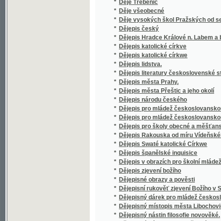
*
Dějepis Rakouska od míru Vídeňského roku
*
Dějepis Swaté katolické Církwe
*
Dějepis španělské inquisice
*
Dějepis v obrazích pro školní mládež v Čec
*
Dějepis zjevení božího
*
Dějepisné obrazy a pověsti
*
Dějepisní rukověť zjevení Božího v Starém 
*
Dějepisný dárek pro mládež českoslovansk
*
Dějepisný místopis města Libochovic nad Ohř
*
Dějepisný nástin filosofie novověké.
*
Dějepisný nástin filosofie řecké
*
Dějinné karaktery
*
Dějiny a místopis král. města Uh. Hradiště
*
Dějiny a paměti řemeslných cechů města Přer
*
Dějiny a popsání hradu Křivoklátu
Dějiny a slavnostní spis rak.-české řádové p
*
srpna konaného vysvěcení nemocnice mateřs
Jasnosti knížete Jana I. z Liechtenšteina a
*
Dějiny a vývin kladensko-buštěhradských d
*
Dějiny anglické
*
Dějiny c.k. vyššího gymnasia v Litomyšli
*
Dějiny církevního básnictví českého až do XVI
*
Dějiny církve Christovy pro vyšší gymnasia
*
Dějiny církve katolické pro střední školy
Dějiny církve katolické ve státech rakous
*
slavného panování císařovny Marie Terezie až
*
Dějiny církve křesťanské pro školy
*
Dějiny Čech a Moravy nové doby