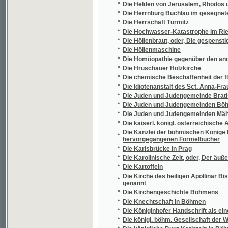
*
Die Myxomyceten Böhmens
*
Die Narrenburg
*
Die nationalökonomische Bedeutung der Af
*
Die Neue Jurisdictionsnorm und Civilproce
*
Die neuen consessionellen Gesetze
*
Die Opfer des religiösen Fanatismus
*
Die Orientierungslehre
*
Die Pilger der Wildniß
*
Die Potamogeta Böhmens
*
Die Primatoren der kön. Altstadt Prag
*
Die Psychologie der hegelschen Schule
*
Die Residenz der Gesellschaft Jesu und der
*
Die Rheider Burg
*
Die Ritter des Aarhorstes, oder, Die Mühle 
*
Die Rosenkreuzer in Wien
*
Die Schachspieler, eine Allegorie
Die Schlacht von Königgrätz zum zehnjähr
*
einschläglichen Literatur
*
Die Schlesischen Staatspfaffen
*
Die Schreckenstage von Karwin
*
Die slawische Liturgie in Böhmen und die a
*
Die Sonntags-Evangelia von Nicolaus Herm
*
Die Sonntagsschule
*
Die Staaten Europa´s
*
Die Staaten Europa's
*
Die Staaten Europa's
*
Die Staaten Europa's in kurzer statistischer
Die Stadt Egerer Mineral-Wässer und der Eis