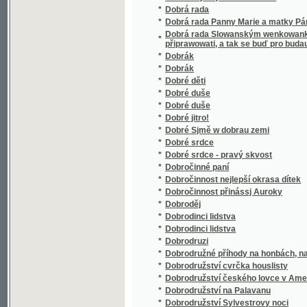
*
Domácí čítanka
*
Domácí drak
*
Domácí hospodyně
Domácí kuchařka aneb, snadno pochopitelné
*
nejchutnějším způsobem waří, pečou a zadě
*
Domácí léčení
*
Domácí lékař
*
Domácí lékařství
*
Domácí Missie církevní.
*
Domácí obrazárna Světozora
*
Domácí poklad bohabojné rodiny
*
Domácí štěstí
*
Domácí tajemník
*
Domácí zahrada
*
Domácnost a romantika
*
Domácý Kuchařka, aneb Pogednánj o masyt
*
Dominikáni nebo bratří kazatelé
*
Domky z karet
*
Domovní kazatel
*
Domů a jiné obrázky
*
Don Cesar a Salomena
*
Don Juan
*
Don Juan
*
Don Juan
*
Don Juan, aneb, Prostopássnjk potrestaný
*
Don Pasquale
*
Don Quijote de la Mancha