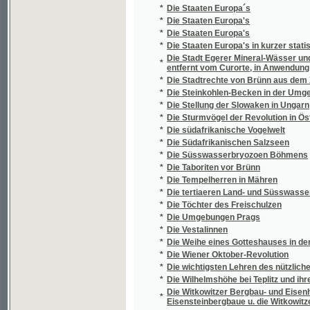
*
Dívčí sny
*
Dívčí svět
*
Dívčí svět 1900
*
Dívčí tělocvik
*
Dívčí ústav
*
Diviš Rubin
*
Diviš Žehušický z Nestajova
*
Dívka
*
Dívka v domácnosti
*
Dívka z českých hor
*
Dívka z Perthu
*
Dívka z Podskalí
*
Divoké kachňátko a jiné povídky z přírody
*
Divoké koření
*
Divoké ovoce
*
Divotvorný hráč
*
Divotvorný kouzelník
*
Divotvorný pramen
*
Divotvorný zámek
*
Divý muž
*
Divy prasvěta
*
Diwadelní ochotník
*
Diwadlo Klicperowo
*
Diwadlo od J.N. Štěpánka
*
Diwadlo z ochoty
*
Diwochowé
*
Diwotwůrkyně dewatenáctého stoletj sw. Pa