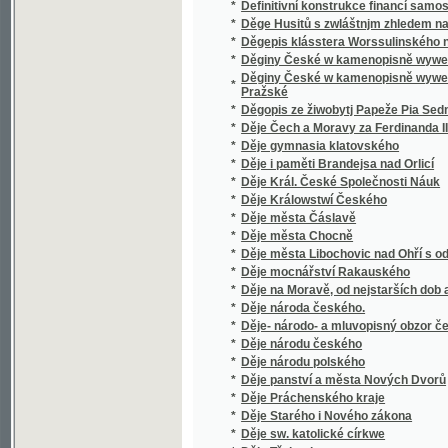
*
Děje města Chocně
*
Děje města Libochovic nad Ohří s odvolání
*
Děje mocnářství Rakauského
*
Děje na Moravě, od nejstarších dob až do ne
*
Děje národa českého.
*
Děje- národo- a mluvopisný obzor českoslo
*
Děje národu českého
*
Děje národu polského
*
Děje panství a města Nových Dvorů
*
Děje Práchenského kraje
*
Děje Starého i Nového zákona
*
Děje sw. katolické církwe
*
Děje Třebenic
*
Děje všeobecné
*
Děje vysokých škol Pražských od secessí c
*
Dějepis český
*
Dějepis Hradce Králové n. Labem a biskups
*
Dějepis katolické církve
*
Dějepis katolické církwe
*
Dějepis lidstva.
*
Dějepis literatury československé staré a s
*
Dějepis města Prahy.
*
Dějepis města Přeštic a jeho okolí
*
Dějepis národu českého
*
Dějepis pro mládež českoslovanskou na ob
*
Dějepis pro mládež českoslovanskou na šk
*
Dějepis pro školy obecné a měšťanské