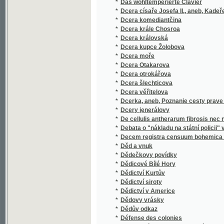
*
Dcera věřitelova
*
Dcerka, aneb, Poznanie cesty prave k spase
*
Dcery jenerálovy
*
De cellulis antherarum fibrosis nec non de
*
Debata o "nákladu na státní policii" v rak
*
Decem registra censuum bohemica compilat
*
Děd a vnuk
*
Dědečkovy povídky
*
Dědicové Bílé Hory
*
Dědictví Kurtův
*
Dědictví siroty
*
Dědictví v Americe
*
Dědovy vrásky
*
Dědův odkaz
*
Défense des colonies
*
Definitivní konstrukce financí samosprávn
*
Děge Husitů s zwláštnjm zhledem na Jana Ži
*
Děgepis klásstera Worssulinského na Horá
*
Děginy České w kamenopisně wywedených o
Děginy České w kamenopisně wywedených 
*
Pražské
*
Děgopis ze žiwobytj Papeže Pia Sedmého
*
Děje Čech a Moravy za Ferdinanda III. až do 
*
Děje gymnasia klatovského
*
Děje i paměti Brandejsa nad Orlicí
*
Děje Král. České Společnosti Náuk
*
Děje Králowstwí Českého
*
Děje města Čáslavě