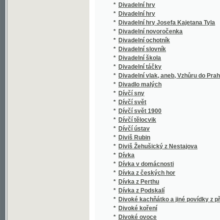
*
Dobročinnost přinássj Auroky
*
Dobroděj
*
Dobrodinci lidstva
*
Dobrodinci lidstva
*
Dobrodruzi
*
Dobrodružné příhody na honbách, na cestác
*
Dobrodružství cvrčka houslisty
*
Dobrodružství českého lovce v Americe
*
Dobrodružství na Palavanu
*
Dobrodružství Sylvestrovy noci
*
Dobrodružství tří Rusův a tří Angličanův v ji
*
Dobrodružství v Africe
*
Dobrodružství v Indii
*
Dobroslaw, aneb, Rozličné spisy povčugjcý
*
Dobrota Božj, má vtěcha a má důwěra
*
Dobrovolníci
*
Dobrowsky's Entwurf zu einem allgemeinen
*
Dobrowsky's Glagolitica
*
Dobrý Miroslaw a zlý Gětřich
*
Dobrý starosta - štěstí obce
*
Doby mládí doby štěstí
*
Doby radosti i žalu
*
Doby ze života svatého otce Pia IX.
*
Dobytčí lékařství
*
Dobytí Cařihradu od Turků roku 1453
*
Dobytí Granady, poslední arabské říše ve Š
*
Dobytí Plassansu