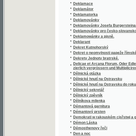
Denkbuch über die Anwesenheit Ihrer K.K. 
*
Jahre 1833
*
Denkschrift des böhmischen Gewerbvereins 
*
Denksteine
*
Denkwürdigkeiten aus dem Leben Alois Klar
Denkwürdigkeiten der Deutschen mit besond
*
und ihrere Umgegend
*
Denkwürdigkeiten der Stadt Falkenau an de
*
Denkwürdigkeiten der Stadt Falkenau an de
*
Dennice
*
Dennice, aneb, Noworočenka na rok 1825
Der 19. März 1816 gefeyert zu Leitmeritz b
*
seine Kathedralkirche
*
Der Anfang vom Ende
*
Der arithmetische Lehrmeister, oder, Samm
*
Der Aufstand der Castillianischen Städte ge
*
Der Badeort Teplitz-Schönau in Böhmen
*
Der Bänkelsänger
*
Der beseelte Schatten
Der binomische Lehrsatz, und als Folgerung
*
Logarithmen und Exponentialgrößen dienen 
*
Der Blumenstrauss
*
Der Böhme in Italien, oder, Die beiden Sta
*
Der Böhmerwald
*
Der Böhmerwald
Der Böhmische Rübezahl, das ist: Kurzweil
*
Berggeiste im Riesengebirge sollen begebe
*
Der Diamantstern
*
Der Dom zu Prag