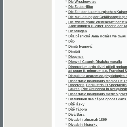
*
Djwčj bog
*
Dle přírody
*
Dnešní stav úrazových pojišťoven dělnický
*
Dni a noci
*
Do Kartouz
*
Do Kartouz
*
Do proudu žití
*
Do šesti neděl
*
Do wsseho se plete
*
Doba a její lidé
*
Doba poroby a vzkříšení
*
Doba úpadku a vzkříšení národní literatury
*
Dobrá Frydoljna a zlá Dorota
*
Dobrá rada
*
Dobrá rada Panny Marie a matky Pána a Spa
Dobrá rada Slowanským wenkowankám, aneb 
*
připrawowati, a tak se buď pro budaucj swa
*
Dobrák
*
Dobrák
*
Dobré děti
*
Dobré duše
*
Dobré duše
*
Dobré jitro!
*
Dobré Sjmě w dobrau zemi
*
Dobré srdce
*
Dobré srdce - pravý skvost
*
Dobročinné paní
*
Dobročinnost nejlepší okrasa dítek