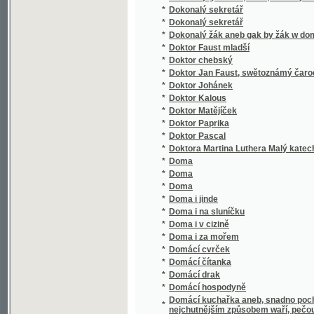
*
Dra Ant. Gindelyho Dějepis všeobecný
*
Dra Antonína Friče Cesty po Evropě a Amer
*
Dra C.V.L. Glogera Hájení užitečných zvířat
*
Dra Frant. Močníka Arithmetika
*
Dra Frant. Močníka Základové měřictví a rej
*
Dra Frant. ryt. Močníka Arithmetika i algebra
Dra Františka Móčníka c.k. školního rady Kl
*
navedení, jak se při počítání s nimi zacházet
*
Dra J. Schustera Biblický dějepis starého i
*
Dra Václava Staňka Přírodopis prostonárodní, č
Dra Wáclawa Staňka Pitewnj Atlas do desat
*
připogeným wyswětlowánjm obrazů wydaný
*
Dra. Antonína Friče Geologické obrazy z p
*
Dra. Em. Holuba rakousko-uherská výprava 
*
Dra. Emila Holuba Druhá cesta po Jižní Afri
*
Dra. F. Slámy: Slezské pohádky a pověsti
*
Dra. Jana Gebauera Mluvnice česká s naukou
*
Dra. Willibalda Müllera Prostonárodní advok
*
Drahé kameny z koruny svatováclavské
Drahé kameny z koruny Svatováclavské, čil
*
českoslovanského
Drahé kameny z koruny Swatowácslawské, č
*
českoslowanského
*
Drahomíra
Drahomira mit dem Schlangenringe, oder, D
*
Karlstein bei Prag
*
Drak bosenský
*
Drama čtyr chudých stěn
*
Drama rodiny pana Daniele