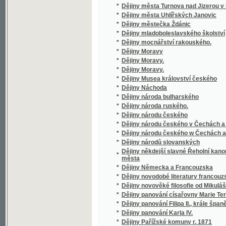
*
Dějiny panování Filipa II., krále španělského.
*
Dějiny panování Karla IV.
*
Dějiny Pařížské komuny r. 1871
*
Dějiny Polské Ostravy
*
Dějiny posvátného zpěvu staročeského od 15
*
Dějiny posvátného zpěvu staročeského.
*
Dějiny Ruska od prvních jeho počátkův až do
*
Dějiny ruské od nejstarších dob až do nejno
*
Dějiny řecké literatury doby klassické
*
Dějiny řeči a literatury československé.
*
Dějiny řeči a literatury československé.
*
Dějiny řeči a literatury francouzské a zákl
*
Dějiny saského vpádu do Čech (1631 - 1632
*
Dějiny sociálního hnutí v XIX. stol.
*
Dějiny spolku mlynářských v Praze
*
Dějiny středověké
*
Dějiny středověkého umění v Čechách.
*
Dějiny střeleckého sboru v Brandýse nad 
*
Dějiny svatých apoštolů slovanských Cyrill
*
Dějiny svépomocných záložen českých
*
Dějiny Těšínska
*
Dějiny vědy národohospodářské
*
Dějiny vědy politické se zřetelem k mravově
*
Dějiny všeobecné a rakouské v přehledu s
*
Dějiny vzdělanosti v Anglii
*
Dějiny wzdělanosti w Ewropě od pádu říše 
*
Dějiny Záložny Čáslavské
*
Dekameron