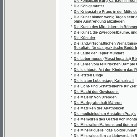
*
entfernt vom Curorte, in Anwendung komm
*
Die Stadtrechte von Brünn aus dem XIII. u. X
*
Die Steinkohlen-Becken in der Umgebung v
*
Die Stellung der Slowaken in Ungarn
*
Die Sturmvögel der Revolution in Österreic
*
Die südafrikanische Vogelwelt
*
Die Südafrikanischen Salzseen
*
Die Süsswasserbryozoen Böhmens
*
Die Taboriten vor Brünn
*
Die Tempelherren in Mähren
*
Die tertiaeren Land- und Süsswasser-Conc
*
Die Töchter des Freischulzen
*
Die Umgebungen Prags
*
Die Vestalinnen
*
Die Weihe eines Gotteshauses in der kathol
*
Die Wiener Oktober-Revolution
*
Die wichtigsten Lehren des nützlichen Gart
*
Die Wilhelmshöhe bei Teplitz und ihre Umg
Die Witkowitzer Bergbau- und Eisenhütteng
*
Eisensteinbergbaue u. die Witkowitzer Stei
*
Die Wrschowetze
*
Die Zauberflöte
*
Die Zeit der luxemburgischen Kaiser
*
Die zur Leitung der Gefällsangelegenheiten 
Die zweite große Weltenkraft nebst Ideen ü
*
Andeutungen zu einer Theorie der Tangential
*
Dichtungen
*
Díla básnická Jana Kollára we dwau djljch