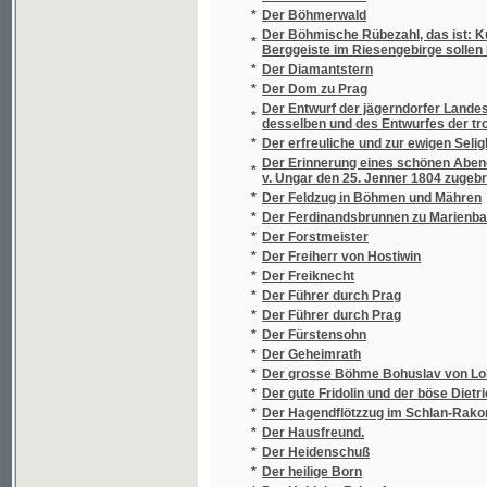
Der kluge und sorgfältige Gärtner oder nütz
*
Küchen- und Baum- Gartens, aus eigener E
*
Der König von Tauharawi
*
Der Kreuzbrunnen und seine Heilwirkungen
*
Der Leichenschmuck
*
Der letzte Taborit, oder, Böhmen im funfzeh
*
Der mährische Landeshistoriograph Dr. Beda
*
Der Montenegrinerhäuptling
Der neue und gründliche Kopfrechenmeister,
*
zusammen zu rechnen
*
Der Nordstern
*
Der ökonomische Künstler
*
Der Orientalisch - Indianische Kunst - und Lu
*
Der österreichische Strafprocess unter Be
*
Der politische Bezirk Luditz
*
Der Prager Allegoriker
*
Der Prager Dom zu St. Veit
*
Der Prager Juni-Aufstand 1848
*
Der prager Stadt- und Landbote
*
Der Rakonitzer Kreis im Königreich Böhme
*
Der Rathgeber in allen Militär - Angelegenhe
*
Der Rebel von Chlum
*
Der Rigveda, oder, Die heiligen Hymnen de
*
Der Sieg des Glaubens
*
Der Slawismus in Böhmen
*
Der Sorgfältige Haushalter oder Gründliche
*
Der steinerne Burggraf in Elbogen
*
Der Sträfling von Venedig, oder, Der Brief d