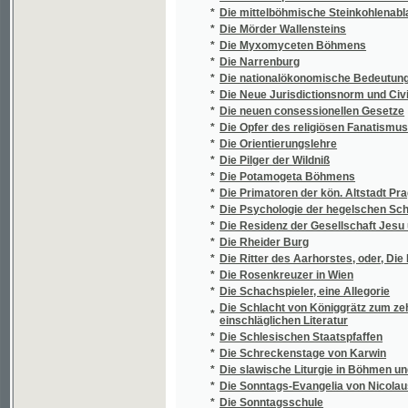
*
Dílo
*
Dimitr Ivanovič
*
Dimitrij
*
Diogenes
*
Dionysii Catonis Disticha moralia
Directorium ordo divini officii recitandi, e
*
ad usum ff. minorum s.p. Francisci Seraph
*
Disquisitio anatomico-physiologica organis
Dissertatio Inauguralis Medica De Thermaru
*
Directoris, Perillustris Et Spectabilis Domi
Laurea, Rite Obtinenda In Antiquissima ... U
*
Dissertatio inauguralis medico practica De d
*
Distribution des céphalopodes dans les cont
*
Dítě lásky
*
Dítě Tábora
*
Divá Bára
*
Divadelní almanah 1869
*
Divadelní historky
*
Divadelní hry
*
Divadelní hry
*
Divadelní hry Josefa Kajetana Tyla
*
Divadelní novoročenka
*
Divadelní ochotník
*
Divadelní slovník
*
Divadelní škola
*
Divadelní táčky
*
Divadelní vlak, aneb, Vzhůru do Prahy!
*
Divadlo malých