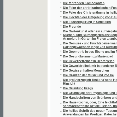
*
Die königliche Burg Karlstein in Böhmen
*
Die Königsmutter
*
Die Kriegsjahre Prags in der Mitte des vori
Die Kunst binnen wenig Tagen sehr auffalle
*
ohne Anstrengung abzulegen
*
Die Kunst des Mittelalters in Böhmen
*
Die Kunst, die Zwergobstbäume, und unter 
*
Die Künstler
Die landwirtschaftlichen Verhältnisse in ue
*
Resultate für das praktische Bedürfniß
*
Die Laute der Tepler Mundart
*
Die Lebermoose (Musci hepatici) Böhmens
*
Die Lehre vom tellurischen Dampfe und von
*
Die leichteste Art den Kindern das Rechnen
*
Die letzten Dinge
*
Die letzten Lebenstage Katharina II
*
Die Licht- und Schattenlehre für Zeichner u
*
Die Macht des Gewissens
*
Die Malerin von Dresden
*
Die Markgrafschaft Mähren.
*
Die Matriken der Akatholiken
*
Die medicinischen Anstalten Prag's
*
Die Memoiren des Grafen von Montmorency
*
Die Mineralien Mährens und österreichisch
*
Die Mineralquelle "das Goldbrünnel" auf de
*
Die Mineralquellen zu Liebwerda in Böhmen
*
Die mittelböhmische Steinkohlenablagerung
*
Die Mörder Wallensteins