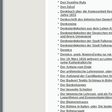
Der Entwurf der jägerndorfer Landesordnung
*
desselben und des Entwurfes der troppaue
*
Der erfreuliche und zur ewigen Seligkeit f
Der Erinnerung eines schönen Abends, der 
*
v. Ungar den 25. Jenner 1804 zugebracht w
*
Der Feldzug in Böhmen und Mähren
*
Der Ferdinandsbrunnen zu Marienbad
*
Der Forstmeister
*
Der Freiherr von Hostiwin
*
Der Freiknecht
*
Der Führer durch Prag
*
Der Führer durch Prag
*
Der Fürstensohn
*
Der Geheimrath
*
Der grosse Böhme Bohuslav von Lobkowicz
*
Der gute Fridolin und der böse Dietrich
*
Der Hagendflötzzug im Schlan-Rakonitzer S
*
Der Hausfreund.
*
Der Heidenschuß
*
Der heilige Born
*
Der Held der Zukunft
Der herzlichste Abschiedskuß, oder, Getre
*
Unterrichts in den Wahrheiten der natürliche
*
Der Hochwald
Der Johannesbader Sprudel rücksichtlich s
*
Umgebungen
Der Kampf um Gewerbereform und Gewerbefre
*
Ueberblick über die Entwickelung des Zunft