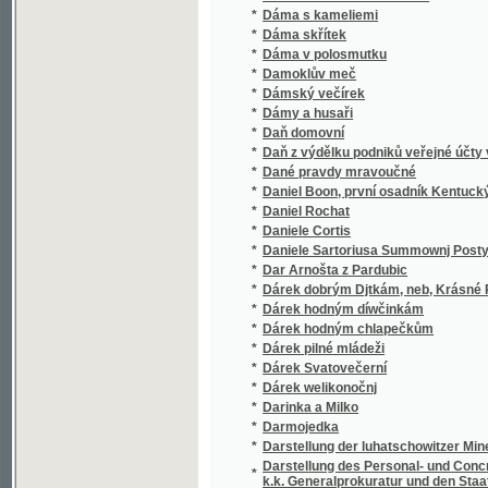
*
Dáma v polosmutku
*
Damoklův meč
*
Dámský večírek
*
Dámy a husaři
*
Daň domovní
*
Daň z výdělku podniků veřejné účty vydávat
*
Dané pravdy mravoučné
*
Daniel Boon, první osadník Kentucký
*
Daniel Rochat
*
Daniele Cortis
*
Daniele Sartoriusa Summownj Postylla .
*
Dar Arnošta z Pardubic
*
Dárek dobrým Djtkám, neb, Krásné Powjdač
*
Dárek hodným díwčinkám
*
Dárek hodným chlapečkům
*
Dárek pilné mládeži
*
Dárek Svatovečerní
*
Dárek welikonočnj
*
Darinka a Milko
*
Darmojedka
*
Darstellung der luhatschowitzer Mineralquell
Darstellung des Personal- und Concretal-St
*
k.k. Generalprokuratur und den Staatsanwal
*
Darwin a po Darwinovi
*
Das ältere Palaeozoicum in Mittelböhmen
*
Das Blutgericht im Thurme Daliborka am Hr
*
Das Buch der Heimat
*
Das Bulgarenmädchen