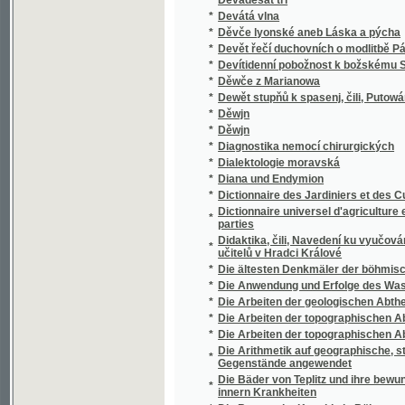
*
Die Ereignisse der Pfingstwoche des Jahre
*
Die erlauchten Herrn auf Nikolsburg
*
Die Ernährung der Pflanzen und die Statik 
Die Evangelien, Lekzionen und Episteln auf 
*
Leidensgeschichte unsers Heilandes, und 
*
Die fahrenden Komödianten
*
Die Feier der christkatholischen Festtage
*
Die Feier des Christenthums in heiligen Ge
*
Die Flechten der Umgebung von Deutschbr
*
Die Flussregulirung in Schlesien
*
Die Freunde
Die Gartenkunst oder ein auf vieljährige Erf
*
Küchen- und Blumengärten anzulegen. Nebst
Arzneien, in Gärten im Freien anzubauen sin
Die Gemüse - und Fruchtspeisenwärterin od
*
Gartengewächsen lange Zeit aufzuheben, vor
*
Die Geometrie in des Ebene und im Raume
*
Die Gesundbrunnen zu Marienbad
*
Die Gewerbefreiheit in Oesterreich
*
Die Gewerbfreiheit mit besonderer Rücksich
*
Die Gewissenhaften Menschen
*
Die Gränzen der Musik und Poesie
Die großherzoglich Toskana'sche Herrschaft
*
Hinsicht
*
Die Gründung Prags
*
Die Grundzüge der Physiologie und Patholog
*
Die Handschriften von Grünberg und Königi
Die Haus-Köchin, oder, Eine leichtfaßliche 
*