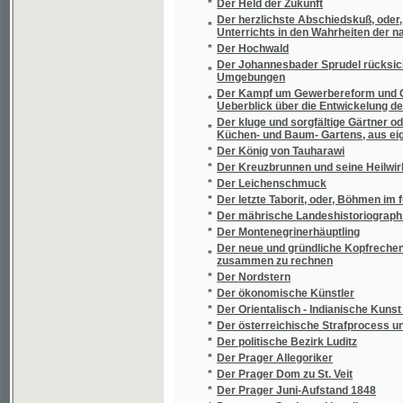
*
Der tausendjährige Kalender
*
Der treue Führer der zarten Jugend durch 
Der treue Führer in der Böhmisch Sächsisch
*
bis Dresden
Der treue Führer zur Böhmisch-Sächsischen 
*
durch die schönsten Parthien der östliche
*
Der Ungar
*
Der Veilchen-Straus
*
Der Verein zur Ermunterung des Gewerbsge
*
Der Verwiesene
Der Wintergärtner oder Anweisung die bel
*
Treibhäuser und Mistbeete, in Zimmern , Kel
Garten vorzubereiten / nach eigenen Erfahrun
Der Wintergärtner oder Anweisung die bel
*
Treibhäuser und Mistbeete, in Zimmern, Kell
vorzubereiten / nach eigenen Erfahrungen bea
Der Wintergärtner, oder, Anweisung die be
*
Treibhäuser und Mistbeete, in Zimmern, Kell
Garten vorzubereiten / nach eigenen Erfahrun
*
Der wohl unterrichtende Gärtner
Der wol-bestellete Garten - Bau oder Gründl
*
wol anzulegen
Des Schicksals Zorn und Versöhnung, oder, 
*
Riesenberges bei Ossegg, ihre Ritter, Frau
*
Des Spielers Sünde und der Hölle Lohn
*
Desatero Kázanj o swatém pokánj
*
Desatero knih Historie církevní od Evsebia 
*
Description des principaux parcs et Jardins
Deset let hasičského spolčování v královst
*
od roku 1885 do roku 1888