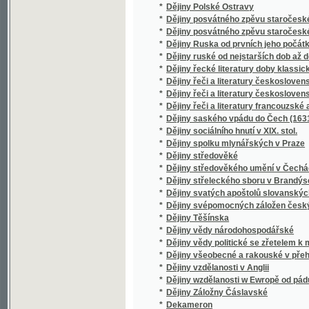
*
Deklamace
*
Deklamátor
*
Deklamatorka
*
Deklamovánky
*
Deklamovánky Josefa Burgersteina.
*
Deklamovánky pro česko-slovanskou mlád
*
Deklamowánky a pjsně.
*
Deklarant
*
Dekret Kutnohorský
*
Dekret o neomylnosti papeže římského a je
*
Dekrety Jednoty bratrské.
Delicae et Arcana Florum, Oder Edles Kleinod
*
zierlich vergrössern und Multipliciren / au
*
Dělnická otázka
*
Dělnické hnutí na Ostravsku
*
Dělnické hnutí na Ostravsku do roku 1900
*
Dělnický sekretář
*
Dělnický zpěvník
*
Dělníkova milenka
*
Démantová garnitura
*
Démantový prsten
*
Demokrati w rakouském cjsřstwj a gegich g
*
Démon Láska
*
Démosthenovy řeči
*
Den a noc
*
Den Svatého Rufa
*
Den štěstí