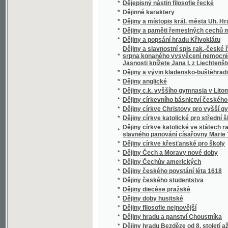
*
Dějiny Čechův amerických
*
Dějiny českého povstání léta 1618
*
Dějiny českého studentstva
*
Dějiny diecése pražské
*
Dějiny doby husitské
*
Dějiny filosofie nejnovější
*
Dějiny hradu a panství Choustníka
*
Dějiny hradu Bezděze od 8. století až na naš
*
Dějiny hradu Kokořína
*
Dějiny hradu Krakovce (Červeného zámku)
*
Dějiny hradu Velíše a panství Šlikovského
*
Dějiny hry šachové v Čechách od dob nejsta
*
Dějiny hudby v Čechách a na Moravě
*
Dějiny chirurgie v Čechách
*
Dějiny Karlínského školství za první půlstolet
*
Dějiny klášterů sv. Otce Františka v Čechác
*
Dějiny konfiskací v Čechách po r. 1618.
*
Dějiny konfliktů mezi náboženstvím a vědou
*
Dějiny Králova Pole
*
Dějiny královského města Kolína nad Labem
*
Dějiny královského věnného města Dvora 
Dějiny králowání Jiřího z Poděbrad w Čech
*
Palacký.
*
Dějiny kroje v zemích českých od dob nejsta
*
Dějiny kroje v zemích českých od počátku st
*
Dějiny lesů v Čechách
*
Dějiny literatury české
*
Dějiny Matice české