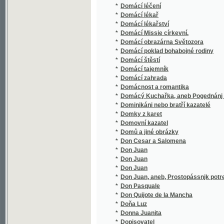
*
Dramatická díla Williama Shakespeara
*
Dramatická škola
*
Dramatické silhouetty
*
Dráteníček
*
Drátenjk
*
Drittes Sprachbuch
*
Drkolenské zbytky staročeských her dramati
*
Drobeček
*
Drobné črty a povídky vojenské
*
Drobné klepy.
*
Drobné novelly
*
Drobné povídky
*
Drobné povídky a kresby
*
Drobné povídky a obrázky
*
Drobné povídky dějepisné
*
Drobné povídky pro dospělejší mládež
*
Drobné povídky.
*
Drobné powídky.
*
Drobné práce Svetozara Hurbana-Vajanské
*
Drobné příhody
*
Drobné příspěvky k českému listáři
*
Drobné příspěvky literárně historické.
*
Drobné verše
*
Drobné zkázky
*
Drobnější Básně
*
Drobnější kroniky a zprávy k dějinám česk
*
Drobnější povídky historické