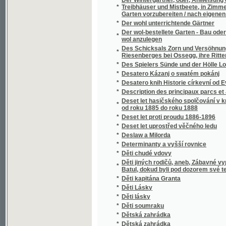
Deutsch-böhmisches Wörterbuch für Wirtscha
*
gehöriger Berücksichtigung der hierauf B
*
Deutsche Blätter
*
Deutsche Rechtsdenkmäler aus Böhmen u
Deutsche Sprach- und Redelehre mit gramm
*
Musterstücken aller Darstellungsformen
*
Deutsche Tänze mit der parodirten Cavatine a
*
Deutscher Haus-Kalender für das gemeine 
*
Deutschlands Gartenschatz nach der Grund
*
Děva, zlatovlasá bohyně pohanských Slova
*
Devadesát tři
*
Devátá vlna
*
Děvče lyonské aneb Láska a pýcha
*
Devět řečí duchovních o modlitbě Páně
*
Devítidenní pobožnost k božskému Srdci Pá
*
Děwče z Marianowa
*
Dewět stupňů k spasenj, čili, Putowánj za 
*
Děwjn
*
Děwjn
*
Diagnostika nemocí chirurgických
*
Dialektologie moravská
*
Diana und Endymion
*
Dictionnaire des Jardiniers et des Cultivate
Dictionnaire universel d'agriculture et de j
*
parties
Didaktika, čili, Navedení ku vyučování škol
*
učitelů v Hradci Králové
*
Die ältesten Denkmäler der böhmischen Sp