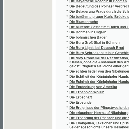
schmackhafteste Art die Fleisch- und Fast
Die heilige Schrift des neuen Testamentes
*
Anwendungen für Prediger, Katecheten, Haus
*
Die Helden von Jerusalem, Rhodos und Mal
*
Die Herrnburg Buchlau im gesegneten Marc
*
Die Herrschaft Türmitz
*
Die Hochwasser-Katastrophe im Riesengebirg
*
Die Höllenbraut, oder, Die gespenstigen Räc
*
Die Höllenmaschine
*
Die Homöopathie gegenüber den anderen H
*
Die Hruschauer Holzkirche
*
Die chemische Beschaffenheit der fliess
*
Die Idiotenanstalt des Sct. Anna-Frauen-Ve
*
Die Juden und Judengemeinde Bratislava i
*
Die Juden und Judengemeinden Böhmens in
*
Die Juden und Judengemeinden Mährens in
*
Die kaiserl. königl. österreichische Armee s
Die Kanzlei der böhmischen Könige Přemysl O
*
hervorgegangenen Formelbücher
*
Die Karlsbrücke in Prag
*
Die Karolinische Zeit, oder, Der äußere Zusta
*
Die Kartoffeln
Die Kirche des heiligen Apollinar Bischof u
*
genannt
*
Die Kirchengeschichte Böhmens
*
Die Knechtschaft in Böhmen
*
Die Königinhofer Handschrift als eine Fäls
*
Die königl. böhm. Gesellschaft der Wissens