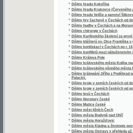
*
Dějiny měst jižních Čech
*
Dějiny města Budyně nad Ohří
*
Dějiny města Horažďovic
*
Dějiny města Kladna a životopis povzbuditel
*
Dějiny města Ostravy v přehledu až do r. 18
*
Dějiny města Turnova nad Jizerou v Bolesla
*
Dějiny města Uhlířských Janovic
*
Dějiny městečka Ždánic
*
Dějiny mladoboleslavského školství
*
Dějiny mocnářství rakouského.
*
Dějiny Moravy
*
Dějiny Moravy.
*
Dějiny Moravy.
*
Dějiny Musea království českého
*
Dějiny Náchoda
*
Dějiny národa bulharského
*
Dějiny národa ruského.
*
Dějiny národu českého
*
Dějiny národu českého v Čechách a v Mora
*
Dějiny národu českého w Čechách a w Mora
*
Dějiny národů slovanských
Dějiny někdejší slavné Řeholní kanonie sva
*
města
*
Dějiny Německa a Francouzska
*
Dějiny novodobé literatury francouzské.
*
Dějiny novověké filosofie od Mikuláše Cusa
*
Dějiny panování císařovny Marie Teresie