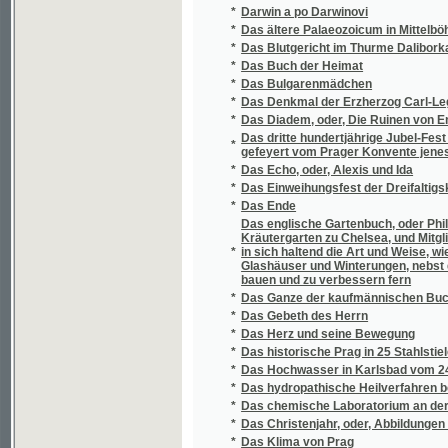
*
Das Denkmal der Erzherzog Carl-Legion im 
*
Das Diadem, oder, Die Ruinen von Engelhau
Das dritte hundertjährige Jubel-Fest von der
*
gefeyert vom Prager Konvente jenes geist
*
Das Echo, oder, Alexis und Ida
*
Das Einweihungsfest der Dreifaltigskeits-
*
Das Ende
Das englische Gartenbuch, oder Philipp Mil
Kräutergarten zu Chelsea, und Mitgliedes de
*
in sich haltend die Art und Weise, wie sowo
Glashäuser und Winterungen, nebst dem Wein
bauen und zu verbessern fern
*
Das Ganze der kaufmännischen Buchhaltun
*
Das Gebeth des Herrn
*
Das Herz und seine Bewegung
*
Das historische Prag in 25 Stahlstielen
*
Das Hochwasser in Karlsbad vom 24. Nove
*
Das hydropathische Heilverfahren bei der 
*
Das chemische Laboratorium an der k.k. Uni
*
Das Christenjahr, oder, Abbildungen und Leg
*
Das Klima von Prag
*
Das Königreich Böhmen
*
Das Königreich Böhmen
Das Koval-Denkmal in Znaim und das k.k. 10. 
*
Jubelfeier
*
Das Mährisch-schlesische Steinkohlen-Revi
*
Das Moldauthal zwischen Prag und Kralup
Das neue Stempelpatent vom 5ten Oktober 1
*
Brody und dem Bukowiner Kreise, Österreich