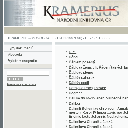
KRAMERIUS
-
MONOGRAFIE
(11412/2997698) -
D (947/310063)
Typy dokumentů
*
D. S.
Abeceda
*
Ďábel
Výběr monografie
*
Ďáblem posedlý
*
Ďáblova žena, čili, Řádění tajných lupičů a v
*
Ďáblovo plémě
*
Ďáblův pahorek
*
Ďáblův podíl
Pokročilé vyhledávání
*
Dafnys a Prwnj Plawec
*
Dagmar
*
Dali se do novin, aneb, Skutečné nabídnutí k
*
Dalibor
Dalimili Bohemiae chronicon; Annales Heinri
*
mortem Karoli IV Imperatoris per Johanne
Ericinio facti; Johannis Neplachonis, abbat
*
Dalimilova Chronika česká
*
Dalimilova Chronika česká
*
Dáma s kameliemi
*
Dáma skřítek