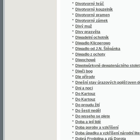
*
Dobývání surovin z nitra země, z povrchu a 
*
Dodatek ke sbírce vzorců k civilnímu řádu
*
Dodatky k románu Vzkříšení L.N. Tolstého
*
Dodávky a doplňky k Jungmannově Historii l
*
Dodawní swazek ku Wšeobecnému zeměpisu od
*
Dojmy a rozmary
*
Dojmy z přírody a společnosti
*
Dokonalý gednatel, aneb, Zemský adwokát ..
*
Dokonalý sekretář
*
Dokonalý sekretář
*
Dokonalý žák aneb gak by žák w domácnosti
*
Doktor Faust mladší
*
Doktor chebský
*
Doktor Jan Faust, swětoznámý čarodějník
*
Doktor Johánek
*
Doktor Kalous
*
Doktor Matějíček
*
Doktor Paprika
*
Doktor Pascal
*
Doktora Martina Luthera Malý katechismus
*
Doma
*
Doma
*
Doma
*
Doma i jinde
*
Doma i na sluníčku
*
Doma i v cizině
*
Doma i za mořem
*
Domácí cvrček