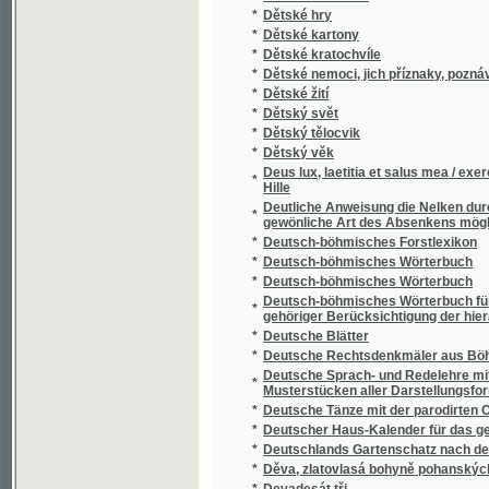
*
Die Anwendung und Erfolge des Wassers als
*
Die Arbeiten der geologischen Abtheilung
*
Die Arbeiten der topographischen Abtheilu
*
Die Arbeiten der topographischen Abtheilu
Die Arithmetik auf geographische, statisti
*
Gegenstände angewendet
Die Bäder von Teplitz und ihre bewunderung
*
innern Krankheiten
*
Die Bayersche Koechin in Böhmen
*
Die Bedeutung des Polnaer Verbrechens für
*
Die Belagerung Prags durch die Schweden, 
*
Die berühmte prager Karls-Brücke und ihre
*
Die Blumenrache
*
Die blutende Gestalt mit Dolch und Lampe, 
*
Die Böhmen in Ungarn
*
Die böhmischen Bäder
*
Die Burg Groß-Skal in Böhmen
*
Die Burg Lipnic bei Deutsch-Brod
*
Die Burg Schreckenstein in Geschichte und
Die drey Probleme der Rectification, der C
*
Kleinen, ohne die Annahmen des Archimedes,
gelöst ; zugleich als Probe einer gänzlich
*
Die echten lieder von den Nibelungen
*
Die Echtheit der Königinhofer Handschrift
*
Die Echtheit der Königinhofer Handschrift
*
Die Entdeckung von Amerika
*
Die Erben von Wollun
*
Die Erbschaft
*
Die Erbsünde