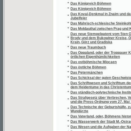
Krain, Görz und Gradiska
*
Das neue Traumbuch
Das Oppaland, oder der Troppauer Kreis, nac
*
örtlichen Eigenthümlichkeiten
*
Das ostböhmische Miocaen
*
Das östliche Böhmen
*
Das Petermänchen
*
Das Schicksal der guten Geschwister Agne
Das Schriftwesen und Schrifttum der böhmi
*
dem Heidentume in das Christentum
*
Das ständisch-polytechnische Institut zu Pr
Das Strafgesetz über Verbrechen, Vergehen
*
und die Press-Ordnung vom 27. Mai 1852 fü
Das Technische der Geburtshülfe, zum Gebr
*
Wundärzte
*
Das Vaterland, oder, Böhmens historischer 
*
Das Wasserwerk der Stadt M.-Ostrau
*
Das Wesen und die Aufgaben der Nationalö
*
Das wohltemperierte Clavier
*
Dcera císaře Josefa II., aneb, Kadeře králov
*
Dcera komediantčina
*
Dcera krále Chosroa
*
Dcera královská
*
Dcera kupce Žolobova
*
Dcera moře
*
Dcera Otakarova
*
Dcera otrokářova
*
Dcera šlechticova