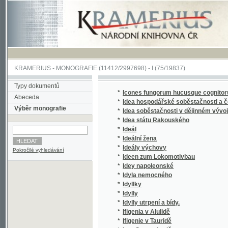
KRAMERIUS
-
MONOGRAFIE
(11412/2997698) -
I (75/19837)
Typy dokumentů
*
Icones fungorum hucusque cognitorum
Abeceda
*
Idea hospodářské soběstačnosti a české "s
Výběr monografie
*
Idea soběstačnosti v dějinném vývoji hospod
*
Idea státu Rakouského
*
Ideál
*
Ideální žena
*
Ideály výchovy
Pokročilé vyhledávání
*
Ideen zum Lokomotivbau
*
Idey napoleonské
*
Idyla nemocného
*
Idyllky
*
Idylly
*
Idylly utrpení a bídy.
*
Ifigenia v Alulidě
*
Ifigenie v Tauridě
*
Igor Swatoslawič
*
Ich gratulire!
*
II. slet všesokolský konaný ve dnech 28.-30