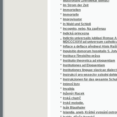
*
In Wald und Schloß
*
Incognito, nebo, Na zapřenau
*
Indická princezna
Indictio universalis jubilaei Romae Anno Ch
*
MDCCCXXVI ad universum catholicum orbem
*
Inflace a deflace přednesl Alois Rašín
*
Inquisitio domorum hospitalis S. Johannis 
*
Instituce římského práva
*
Institutio theoretica ad eloquentiam
*
Institutiones ad Eloquentiam
*
Institutiones linguae slavicae dialecti veteri
*
Instrukcý pro wssecky sskolnj dohledače a u
*
Instrukzionen für das gesamte Schulaufsicht
*
Intimní listy
*
Invalida
*
Inženýr Racek
*
Irská chatrč
*
Irské melodie.
*
Isák Blauthaler
*
Islandia, aneb, Krátké vypsání ostrova Isla
*
Isolda, děvče francké
*
Israel mezi národy
*
Istorija slovackoj literatury
*
Italské novelly
*
Itha, Gräfinn von Toggenburg
*
Ivan Mazepa
*
Ivan, čili, Robinson severu
*
Ivana Turgeněva Lovcovy zápisky