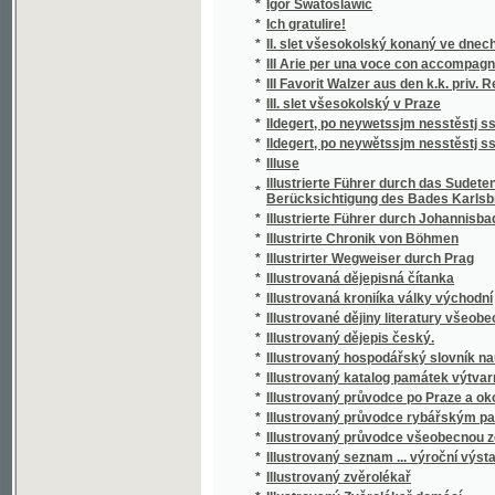
*
III Arie per una voce con accompagnemento 
*
III Favorit Walzer aus den k.k. priv. Redout
*
III. slet všesokolský v Praze
*
Ildegert, po neywetssjm nesstěstj ssťastný
*
Ildegert, po neywětssjm nesstěstj ssťastný
*
Illuse
Illustrierte Führer durch das Sudetengebir
*
Berücksichtigung des Bades Karlsbrunn
*
Illustrierte Führer durch Johannisbad (das
*
Illustrirte Chronik von Böhmen
*
Illustrirter Wegweiser durch Prag
*
Illustrovaná dějepisná čítanka
*
Illustrovaná kroniíka války východní
*
Illustrované dějiny literatury všeobecné.
*
Illustrovaný dějepis český.
*
Illustrovaný hospodářský slovník naučný.
*
Illustrovaný katalog památek výtvarných a o
*
Illustrovaný průvodce po Praze a okolí
*
Illustrovaný průvodce rybářským pavilonem
*
Illustrovaný průvodce všeobecnou zemskou 
*
Illustrovaný seznam ... výroční výstavy Kr
*
Illustrovaný zvěrolékař
*
Illustrovaný Zvěrolékař domácí
*
Im Strom der Zeit
*
Immortellen
*
Immortelly
*
Improvisator