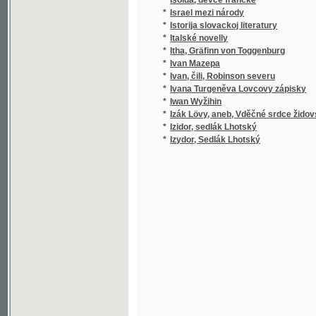
*
Iwan Wyžihin
*
Izák Lövy, aneb, Vděčné srdce židovské
*
Izidor, sedlák Lhotský
*
Izydor, Sedlák Lhotský