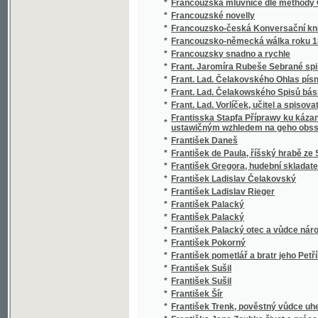
*
František Gregora, hudební skladatel český
*
František Ladislav Čelakovský
*
František Ladislav Rieger
*
František Palacký
*
František Palacký
*
František Palacký otec a vůdce národa
*
František Pokorný
*
František pometlář a bratr jeho Petřík
*
František Sušil
*
František Sušil
*
František Šír
*
František Trenk, pověstný vůdce uherských
*
Františka Jana Zoubka život a práce
*
Františka Ladisl. Čelakovského Čtení o sro
*
Františka Matauše Klácela Dobrowěda
*
Františka Palackého korrespondence a záp
*
Františka Palackého Spisy drobné
*
Františka Pravdy Sebrané povídky pro lid.
*
Františka Pravdy Sebrané spisy.
*
Františka Turinského Básnické spisy
*
Franz Martin Pelzels Geschichte der Böhmen,
*
Fráter Serafín
*
Frau von Staël
*
Freierstunden
*
Fresky a gobeliny
*
Fresky v horní části lodi kostela sv. Jana Kř
*
Frmoly