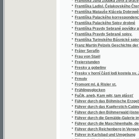
*
Fromont ml. & Risler st.
*
Frühlingsglocken
*
Fučjk, aneb, Kam wjtr, tam plássť
*
Führer durch das Böhmische Erzgebirge, da
*
Führer durch das Kupferstich-Cabinet der Ge
*
Führer durch den Böhmerwald (österreichis
*
Führer durch die Gemälde-Galerie im Künst
*
Führer durch die Maschinenhalle, deren Ann
*
Führer durch Reichenberg in Vergangenheit
*
Führer in Karlsbad und Umgebung
*
Führer in Marienbad und in dessen Umgebun
Fünf und zwanzig Karten von Palästina entha
*
Herrn Jesu Christi
*
Fünfzehn Jahre landwirthschaftlich-industri
*
Fysika
*
Fysika
*
Fysika a chemie pro školy měšťanské
*
Fysika experimentální
*
Fysika ku potřebě mládeže národních škol
*
Fysika pro měšťanské školy
*
Fysika pro nižší školy
*
Fysika pro občanské školy chlapecké i dívčí,
*
Fysika pro školy měšťanské
*
Fysika pro vyšší školy
*
Fysika pro vyšší třídy středních škol
*
Fysika, čili, Silozpyt
*
Fysikální zeměpis