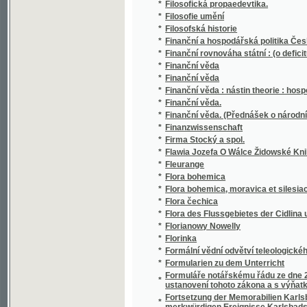
*
Finanční věda.
*
Finanční věda. (Přednášek o národním hospod
*
Finanzwissenschaft
*
Firma Stocký a spol.
*
Flawia Jozefa O Wálce Židowské Knihy Sedme
*
Fleurange
*
Flora bohemica
*
Flora bohemica, moravica et silesiaca
*
Flora čechica
*
Flora des Flussgebietes der Cidlina und Mrd
*
Florianowy Nowelly
*
Florinka
*
Formální vědní odvětví teleologického myšle
*
Formularien zu dem Unterricht
Formuláře notářskému řádu ze dne 25. červe
*
ustanovení tohoto zákona a s výňatkem ze 
Fortsetzung der Memorabilien Karlsbads vom
*
merkwürdigen Ereignisse Karlsbads vom Ja
Fortsetzung der von Johann Roth verfasst
*
Gesetze und Verordnungen in alphabetische
Fortsetzung der von Johann Roth verfaßte
*
und Verordnungen in alphabetischer Ordnun
*
Fortunát Durych, první slavista český
*
Fosforečná hnojiva
*
Fossile und recente Raubthiere Böhmens (C
*
Fotografická dílna v Praze
*
Fotografie nynější doby, na základě vědy a 
*
Fotografisches Album Böhmischer Althert