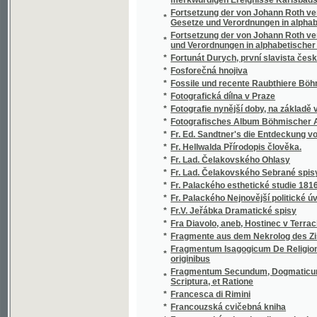
*
Fr. Ed. Sandtner's die Entdeckung von Amer
*
Fr. Hellwalda Přírodopis člověka.
*
Fr. Lad. Čelakovského Ohlasy
*
Fr. Lad. Čelakovského Sebrané spisy.
*
Fr. Palackého esthetické studie 1816-1821
*
Fr. Palackého Nejnovější politické úvahy
*
Fr.V. Jeřábka Dramatické spisy
*
Fra Diavolo, aneb, Hostinec v Terracině
*
Fragmente aus dem Nekrolog des Zisterzien
Fragmentum Isagogicum De Religione, Et Eccle
*
originibus
Fragmentum Secundum, Dogmaticum, De Sola S
*
Scriptura, et Ratione
*
Francesca di Rimini
*
Francouzská cvičebná kniha
*
Francouzská mluvnice dle methody Ollendor
*
Francouzské novelly
*
Francouzsko-česká Konversační knížka a P
*
Francouzsko-německá wálka roku 1870 a 1
*
Francouzsky snadno a rychle
*
Frant. Jaromíra Rubeše Sebrané spisy
*
Frant. Lad. Čelakovského Ohlas písní český
*
Frant. Lad. Čelakowského Spisů básnických
*
Frant. Lad. Vorlíček, učitel a spisovatel česk
Frantisska Stapfa Příprawy ku kázanjm pro o
*
ustawičným wzhledem na geho obssjrné roz
*
František Daneš
*
František de Paula, říšský hrabě ze Schönb