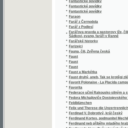
*
Faraon
*
Farář z Černodola
*
Farář z Podlesí
Farářova pravda a pastorovy lže, čili, Třet
*
Šádkovi, evang. faráři v Ranné
*
Farářské historky
*
Farizejci
*
Fauna, čili, Zvířena česká
*
Faust
*
Faust
*
Faust
*
Faust a Markétka
*
Faust druhý, aneb, Tak se krotěgj zlé ženské
*
Favorit Polonaise - La Placida campagna
*
Favorita
*
Federace učiní Rakousko silným a stejně u
*
Fedora Michajloviče Dostojevského Vybrané
*
Feldblümchen
*
Felix und Therese die Unzertrennlichen
*
Ferdinad V. Dobrotivý, král český
*
Ferdinand Kortes, podmanitel Mechika
*
Ferdinand neb přjběhy mladého hraběte ze 
*
Ferdinanda Hyny Dušeslowí zkušebné
*
Ferina Lišák z Kuliferdy a na Klukově, čili
*
Fest- und Gelegenheitspredigten.
Fest-Führer für die 41. Wanderversammlung 
*
Bienenwirte in Reichenberg vom 13. bis 18.
Festchrift zur Gedenkfeier des 20jährigen Be