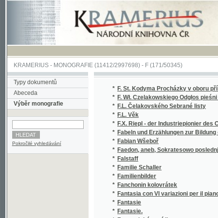
KRAMERIUS
-
MONOGRAFIE
(11412/2997698) -
F (171/50345)
Typy dokumentů
*
F. St. Kodyma Procházky v oboru přírodních
Abeceda
*
F. Wł. Czelakowskiego Odgłos pieśni czeski
Výběr monografie
*
F.L. Čelakovského Sebrané listy
*
F.L. Věk
*
F.X. Riepl - der Industriepionier des Ostrau
*
Fabeln und Erzählungen zur Bildung des Ve
*
Fabian Wšeboř
Pokročilé vyhledávání
*
Faedon, aneb, Sokratesowo poslednj rozmla
*
Falstaff
*
Familie Schaller
*
Familienbilder
*
Fanchonin kolovrátek
*
Fantasia con VI variazioni per il piano=forte
*
Fantasie
*
Fantasie.
*
Fantastické povídky
*
Fantastické povídky
*
Fantastické povídky