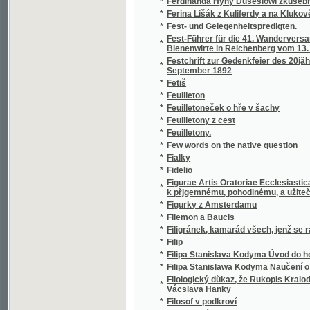
*
September 1892
*
Fetiš
*
Feuilleton
*
Feuilletoneček o hře v šachy
*
Feuilletony z cest
*
Feuilletony.
*
Few words on the native question
*
Fialky
*
Fidelio
Figurae Artis Oratoriae Ecclesiasticae, in
*
k přjgemnému, pohodlnému, a užitečnému p
*
Figurky z Amsterdamu
*
Filemon a Baucis
*
Filigránek, kamarád všech, jenž se rádi smějou
*
Filip
*
Filipa Stanislava Kodyma Úvod do hospodář
*
Filipa Stanislawa Kodyma Naučení o žiwlech,
Filologický důkaz, že Rukopis Kralodvorský 
*
Vácslava Hanky
*
Filosof v podkroví
*
Filosofická propaedevtika.
*
Filosofie umění
*
Filosofská historie
*
Finanční a hospodářská politika Českoslove
*
Finanční rovnováha státní : (o deficitu)
*
Finanční věda
*
Finanční věda
*
Finanční věda : nástin theorie : hospodářst