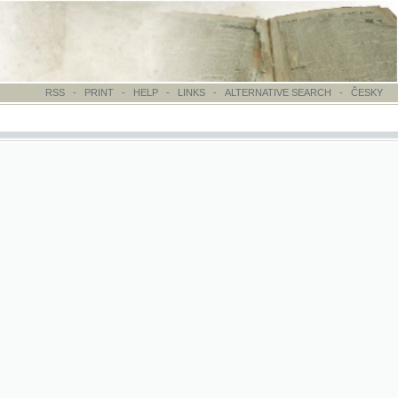
-
PRINT
-
HELP
-
LINKS
-
ALTERNATIVE SEARCH
-
ČESKY