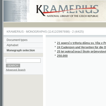
KRAMERIUS
-
MONOGRAPHS
(11412/2997698) -
2 (4/425)
Document types
*
21 poprsí v triforiu dómu sv. Víta v Praze
Alphabet
*
24 Cadenzen und Versetten für die Orgel n
Monograph selection
*
25 let pokračovací školy průmyslové a 20 let
*
250.000
Advanced Search