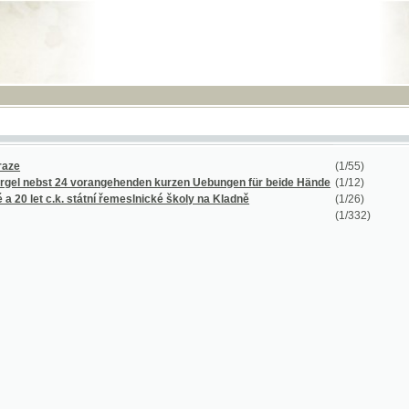
RSS
(1/55)
ebst 24 vorangehenden kurzen Uebungen für beide Hände
(1/12)
 c.k. státní řemeslnické školy na Kladně
(1/26)
(1/332)