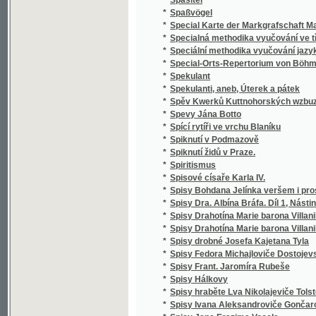
*
Správce školy obecné
*
Spravedlivy jsou cesty Páně
*
Sprawedliwé proroctwj Sibyly, králowny ze 
*
Spůsobové básnictví a jejich literatura
*
Srbské národní pohádky
*
Srbské národní pohádky
*
Srdce
*
Srdce a swět, aneb, Milenka a manželka
*
Srdce lidské
*
Srdce Pána Ježíše a Marie Panny
*
Srdcem i kosmem
*
Srdcem i skutkem
Srdečné Wjtánj Neyoswjceněgssjho Krále Č
*
Králowny České
*
Srnec, aneb, Newinnj winnjci
*
Srovnavací mluvnice jazyka českého a slo
*
Srownánj wssech čtyr swatých ewangelij, to
*
Srownánj zákonů cara Stefana Dušana srbs
*
Ssawectwo
*
Ssest krátkých otázek o sázenj a užitku ze
*
Städtewappen des österreichischen Kaiser
*
Stammrolle der Schlaraffenreiche des Erdba
*
Stáňa
*
Stanislai Wydra, Canonici Ad omnes sanctos 
*
Stanislav a Ludmila
*
Stanovisko Tomáše ze Štítného, mudrce
*
Stanovy české Akademie císaře Františka J
Stanovy zemského jubilejního úvěrního fondu