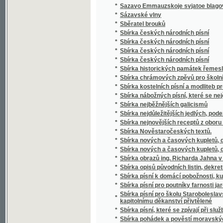
*
Sbírka českých národních písní
*
Sbírka českých národních písní
*
Sbírka historických památek řemesla kože
*
Sbírka chrámových zpěvů pro školní mládež
*
Sbírka kostelních písní a modliteb pro mlá
*
Sbírka nábožných písní, které se nejčastěji
*
Sbírka nejběžnějších galicismů
*
Sbírka nejdůležitějších jedlých, podezřelých
*
Sbírka nejnovějších receptů z oboru vinařství
*
Sbírka Nověstaročeských textů.
*
Sbírka nových a časových kupletů, dvojzpě
*
Sbírka nových a časových kupletů, dvojzpě
*
Sbírka obrazů ing. Richarda Jahna v Praze
*
Sbírka opisů původních listin, dekretů a priv
*
Sbírka písní k domácí pobožnosti, ku mši sv
*
Sbírka písní pro poutníky farnosti jaroměřic
Sbírka písní pro školu Staroboleslavskou, Lh
*
kapitolnímu děkanství přivtělené
*
Sbírka písní, které se zpívají při službách
*
Sbírka pohádek a pověstí moravských zvláš
*
Sbírka pověstí historických lidu českého v 
*
Sbírka povídek a arabesk
*
Sbírka povídek pro mládež českoslovansko
*
Sbírka proslovů
*
Sbírka přání
*
Sbírka přání k novému roku, k narozeninám,
*
Sbírka přednášek z oboru lékařského