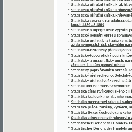
*
Stráž českého Pošumaví
*
Stráž na Rýně
*
Strážce jazyka
*
Strážmistr
*
Strážný duch na prairii
*
Strejčkové z Moravy
*
Streyčka Bohuslawa rozmluwy s dětmi o me
*
Stručná fysika k potřebě mládeže škol obe
*
Stručná katolická dogmatiká
*
Stručná katolická liturgika Dominika Aloise
*
Stručná mluvnice jazyka latinského
*
Stručná mluvnice pro nižší realné školy
*
Stručná náuka o českém básnictví
*
Stručná nauka o účetnictví jednoduchém i s
*
Stručná nauka o zboží
*
Stručná tělo- a zdravověda pro školy a dom
*
Stručné dějiny c. a k. pěšího pluku Humberta I
*
Stručné dějiny literatury české
*
Stručné popsání hlawního chrámu w Miláně
*
Stručné popsání Pražského hlavního chrámu
Stručné popsání svěřenského velkostatku Ko
*
Stadiona-Thannhausenu a předmětů z tohot
*
Stručné poučení o předpisech poplatkových p
*
Stručné poučení o štěpařství a o pěstování
*
Stručný a úplný Přehled katolického nábože
*
Stručný běh dějin Starého zákona a církve K
*
Stručný dějepis církevní pro školu a dům
*
Stručný dějepis Čech