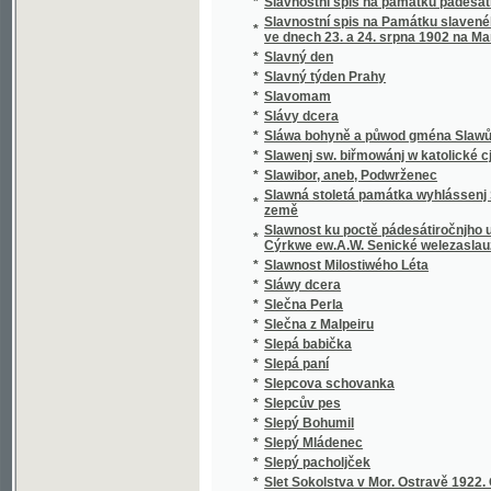
*
Sloup, Macocha, Puňkva
*
Slova do kněh památních
*
Slova k povyjasnění naší slovanské vzájemn
Slova útěchy a poučení všem zkromouceným k
*
modlitby a zpěvy za mrtvé při pohřbu, ke mši
*
Slovácké obrázky
*
Slovanská Květomluva
*
Slovanská slavnost a Slovanská krev
*
Slovanské bájesloví
*
Slovanské hymny
*
Slovanské kvítí
*
Slovanské národní písně a zpěvy litevské.
*
Slovanské pohádky
*
Slovanské právo v Čechách a na Moravě
*
Slovanské studie.
*
Slovanský kalendář na obyčejný rok
*
Slovanský katalog bibliografický
*
Slovanský katalog bibliografický.
*
Slovanský zeměvid
Slovar' jazyka slověn'skago šesti glavnych" 
*
pol'skago.
*
Slovenská přísloví, pořekadla a úsloví
*
Slovenské Pohádky a Pověsti
*
Slovníček cizích slov
*
Slovníček k Učebnici jazyka francouzského 
*
Slovníček opravených chyb pravopisných
*
Slovníček řeči světové volapük
*
Slovník anglicko-český