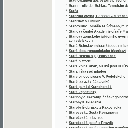
*
Stařeček z hor
*
Staří a mladí
*
Staří a mladí
*
Staří mládenci
*
Staří vojáci
*
Statek v Habří
*
Statika konstrukcí pozemního stavitelství
Statistická knížka královského hlavního mě
*
Karlína, Smíchova, Král. Vinohradů a Žižkov
Statistická knížka královského hlavního m
*
kommissí obcí Holešovic-Buben, Karlína, Sm
*
Statistická příruční knížka král. hlav. města
*
Statistická příruční knížka král. hlavního měs
*
Statistická příruční knížka král. hlavního m
*
Statistická příruční knížka královského hla
*
Statistická příruční knížka královského hla
Statistická zpráva o národohospodářských
*
letech 1886 až 1890
*
Statistické a topografické vypsání panství V
*
Statistické popsání okresu zbraslavského v
Statistické přehledy týkagjcí se náboženstw
*
až do nynegssjch dob slawného panowánj na
*
Statisticko-historický přehled jednot Sokol
*
Statisticko-topografický popis knížecího Šv
Statistický a topografický popis panství Ná
*
zřetelem k lesům panství tohoto
*
Statistický popis školních okresů Čech :
*
Statistický přehled jednot Sokolských