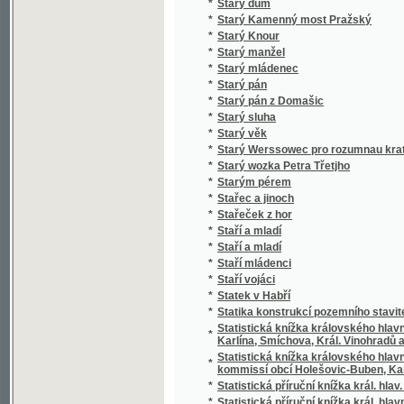
*
Stero žalmů
*
Stichotvorenija
*
Still und Bewegt
*
Stillleben eines Grenz-Officiers
*
Stimmungsbilder aus der Schweiz
*
Stínem k úsvitu
*
Stínová hra
*
Stíny
*
Sto bájek pro mládež českoslovanskou
*
Sto básnj pro djtky
*
Sto let od Váňova nálezu uhlí u Kladna
*
Sto let práce
*
Sto malých básní
*
Sto panen
*
Sto povídek naší milé mládeži
*
Sto prostonárodních pohádek a pověstí slo
*
Sto úvah krátkých a vážných rozjímajícím 
*
Sto welmi naučných dwau řádkowých bágek
*
Stoletá Památka Kostela Panny Marye w měs
*
Stoletá slawná památka wyhlássenj za Sw
*
Strakonicko s okresem vodňanským a hor
*
Strakonický dudák
*
Strakonický dudák
*
Strannická zuřivost
*
Strasti a slasti dvou přátel
*
Strašný hrdelní soud v Kocourově
*
Stratonika a jiné povídky