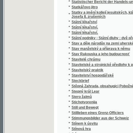
*
Stručný Dějepis Český pro mládež a pěstou
*
Stručný dějepis český s krátkým přehlede
*
Stručný dějepis království Českého
*
Stručný dějepis města a panství Telče
*
Stručný dějepis pro učitele a čekatele národ
*
Stručný dějepis zjevení božího pro nižší tříd
*
Stručný nástin dějin panství a hraběcího ro
*
Stručný nástin dějin spolku akademiků jiho
*
Stručný návod k chovu kapra
*
Stručný návod ku chovu sivenů a pstruhů 
*
Stručný německo-český slovník technický
*
Stručný obraz jazyka českého
*
Stručný obrys historie české literatury
*
Stručný průvodce obrazárnou Společnosti v
*
Stručný průvodce po Praze a výstavišti 189
*
Stručný přehled dějin a nynějšího stavu c. 
Stručný přehled dějin c.k. výsadního sboru
*
až na naše doby
*
Stručný přehled dějin hudby
*
Stručný přehled dějin literatury české doby
*
Stručný přehled dějin literatury české doby 
*
Stručný přehled vlastivědy Moravské
*
Stručný přírodopis člověka, vzrůst, ubyvání 
*
Stručný přírodopis všech tří říší
*
Stručný Seznam Země, čili, Měřický, přírod
*
Stručný silozpyt, čili, Fysika pro školy národ
*
Stručný slovník česko-italský, obsahující z