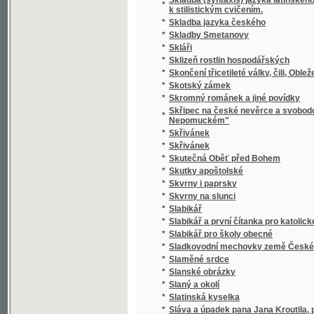
*
Slavie
*
Slavín žen českých.
*
Slavná disciplinární komise! Juste judicate f
*
Slavná župa
*
Slavníkovci a Vršovci
*
Slavnost Jungmannova
*
Slavnost na Lipanech
*
Slavnost položení základního kamena k nár
*
Slavnost profesní, čili, Skládání sv. slibů d
*
Slavnosti a obyčeje lidové z Moravy na Ná
*
Slavnostné zvuky ke druhotinám kněžským d
*
Slavnostní Almanah učitelský na jubilejní ro
*
Slavnostní List
*
Slavnostní list knihtiskárny Aloisa Wiesnera
*
Slavnostní list ku sjezdu bývalých žáků reál
Slavnostní list v upomínku na zábavy pořá
*
odbory matičními Měšťanskou a Umělecko
*
Slavnostní památník
Slavnostní řeč již přednesl při zahájení sje
*
15. máje 1880
Slavnostní řeč, kterou při odhalení pamětn
*
proslovil Arnošt Jan Winter
*
Slavnostní schůze generálního komitétu zems
*
Slavnostní spis na památku padesátiletého 
Slavnostní spis na Památku slaveného založe
*
ve dnech 23. a 24. srpna 1902 na Mariansk
*
Slavný den
*
Slavný týden Prahy
*
Slavomam