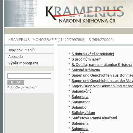
KRAMERIUS
-
MONOGRAFIE
(11412/2997698) -
S (954/270999)
Typy dokumentů
*
S dobrou věcí neodkládej
Abeceda
*
S procitlým jarem
Výběr monografie
*
S. Cecilia, panna mučenice Kristova
*
Sábská královna
*
Sagen und Geschichten aus Böhmen
*
Sagen und Geschichten aus der Vorzeit Bö
*
Sagen-Buch von Böhmen und Mähren.
Pokročilé vyhledávání
*
Sahajdačný
*
Śakuntala
*
Salamandr
*
Salambo
*
Sálický zákon
*
Saličetova Ranná lékařství
*
Salomena
*
Salomena
*
Samá ženidla
*
Sammlung auserlesener Abhandlungen über
*
Sammlung auserlesener Abhandlungen über