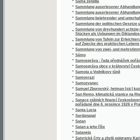
*
Sammlung belehrender und unterhaltender 
*
Sammlung der politischen Gesetze und Vero
Sammlung von dreyhundert achtzig neun Sät
*
Stücken als Uebungen im Diktandoschreibe
Sammlung von Tafeln zur Erleichterung des
*
auf Zwecke des praktischen Lebens
*
Sammlung von zwei- und mehrstimmigen Li
*
Sámo
*
Samospráva : řada přednášek pořádaných 
*
Samospráva obce v království Českém
*
Samota u Vodníkovy tůně
*
Samovrazi
*
Samozvanec
*
Samuel Zborovský, hetman [sic] kozákův Z
*
San Remo, klimatická stanice na Rivieře
Sanace státních financí československých : 
*
pořádané dne 6. prosince 1926 v Praze
*
Santa Lucia
*
Sardanapal
*
Satan
*
Satan a jeho říše
*
Satanela
*
Satyrické črty a zbylé epigramy Karla Havl
*
Sazavo Emmauzskoje svjatoe blagověstvov
*
Sázavské vlny
*
Sběratel brouků
*
Sbírka českých národních písní
*
Sbírka českých národních písní