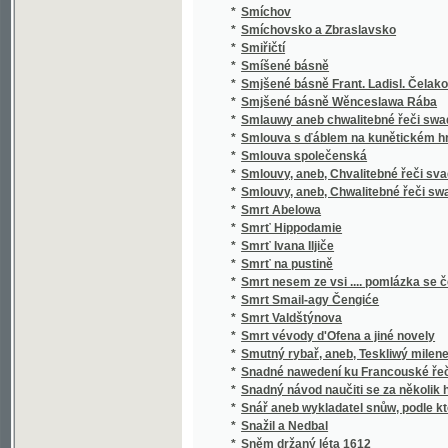
*
Sociální politika států evropských
*
Sociální postavení ženy
*
Sociologie
*
Sofokleův Edip král
*
Sofokleův Oidipus král
*
Sofonisba
*
Sokol
*
Sokol
*
Sokolské sonety
*
Sokolstvo a naše doba
*
Sokové
*
Sokové
*
Sokové
*
Sólové výstupy a popěvky Josefa Frankovs
*
Sólové výstupy Jindřicha Mošny
*
Sólové výstupy Jindřicha Mošny
*
Sonety samotáře
*
Sonety tiché pohody
*
Sonnenberg
*
Sonnenblumen
*
Souboj
*
Souboj s Bohem
*
Soubor nových zákonů školských a vládních
*
Soubor veškerých nauk hospodářských
*
Soucit i vzdor
*
Současné Chorvatsko
*
Soudce zalamejský
*
Soudce, čili, Varuj se prchlivosti!