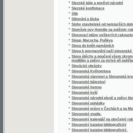
*
Slovník cizojazyčný obsahující výklad cizíc
Slovník česko-anglický i anglicko-český s 
*
výslovností a krátkou mluvnicí anglickou
*
Slovník česko-cikánský a cikánsko-český j
*
Slovník česko-francouzský a francouzsko-
*
Slovník domácího lékařství a zdravotnictví
*
Slovník francouzsko-český
*
Slovník francouzsko-český.
*
Slovník k Caesarovým pamětem O válce gal
*
Slovník latinsko-česko-německý k latinský
*
Slovník latinsko-český
*
Slovník lékařské terminologie
*
Slovník národohospodářský, sociální a politi
*
Slovník naučný.
*
Slovník řecko-česko-německý ku potřebě ž
*
Slovník slovenskočeský a československý
*
Slovník Titi Livi Ab urbe condita librorum pa
*
Slovník zdravotní
*
Slovo a skutek
*
Slovo o Homerovi a jeho básních
*
Slovo o polku Igorevě
*
Slovo o Spolkách Mjernosti a Školách Ňedel
*
Slovo o vyučování řečem a spisování školsk
*
Slovo o zádruze
*
Slovo o židech
*
Slovo rozumné
*
Slovosklad (syntaxis) latinského jazyka
*
Slowa k úmrtní slawnosti za oběti dne 13. 