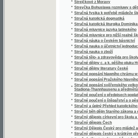
*
Studien über nordböhmische Arbeiterverhält
*
Studnice wody žiwé
*
Sudiči
*
Suchá ratolesť
*
Sultan Soliman před Szigétem
*
Summa cancellariae (Cancellaria Caroli IV.)
*
Summa catechismi, to jest, Malý katechism
*
Surrogát sv. Vasilija
*
Sursum corda
*
Sursum corda!
*
Sustine et abstine
*
Sv. Alfonsa Marie z Liguori Devítidenní pobož
*
Sv. Alfonsa Marie z Liguori O oběti Ježíše Kr
*
Sv. Alojsia Gonzagy Spisek o andělích a jiné
*
Sv. Jan Nepomucký, mučeník a hlavní patro
*
Sv. Josafat, arcibiskup polocký, mučeník a 
*
Sv. Kyril nepsal kyrilsky než hlaholsky
*
Sv. Prokop, jeho klášter a památka u lidu
*
Sv. růženec a nejsvětější svátosť
*
Sv. Vincenc z Pauly
*
Sv. Vojtěch
*
Sv. Vojtěch, druhý biskup pražský, jeho klášte
Svadba v národě Česko-slovanském, čili, Sva
*
nápěvů
*
Svadlé květy
*
Svadlé růže
*
Svatá Anna, vzor křesťanských matek
*
Svatá cesta křížová Pána našeho Ježíše Kri