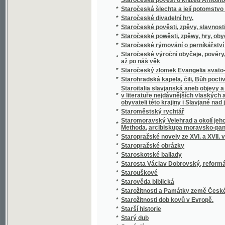
*
Statistický přehled veškerých států na zem
*
Statistik und Beamten-Schematismus des 
*
Statistika císařství Rakouského čili říše R
*
Statistika královského hlavního města Prahy
*
Statistika mocnářství rakousko-uherského
*
Statistika práce, zahálky, výdělku, nemocí,
*
Statistika Svazu českoslovanského Sokolst
*
Statistika zdravotnictví království a zemí v
*
Statistischer Bericht der Handels- und Ge
*
Statistischer Bericht der Handels und Ge
*
Statistischer Bericht der Handels-und Gew
*
Statkářovo jitro
Statky a jmění kollejí jesuitských, klášterů,
*
Josefa II. zrušených
*
Státní lékařství
*
Státní lékařství.
*
Státní lékařství.
*
Státní podniky ; Státní dluhy : dvě přednášky
*
Stav a děje národův na zemi uherské bydlící
*
Stav manželský a příprava k němu
*
Stav Rakouska a jeho budoucnosť
*
Stavitelé chrámu
*
Stavitelské a strojnické předlohy k praktic
*
Stavitelský praktik
*
Stavitelství hospodářské
*
Steckbrief
*
Stěpná Zahrada, obsahugjcj Pobožné modli
*
Stepný král Lear