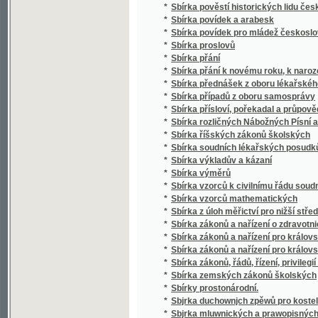
*
Sbírka případů z oboru samosprávy
*
Sbírka přísloví, pořekadal a průpovědí, krerý
*
Sbírka rozličných Nábožných Písní a Litanií
*
Sbírka říšských zákonů školských
*
Sbírka soudních lékařských posudků (superar
*
Sbírka výkladův a kázaní
*
Sbírka výměrů
*
Sbírka vzorců k civilnímu řádu soudnímu a
*
Sbírka vzorců mathematických
*
Sbírka z úloh měřictví pro nižší střední, m
*
Sbírka zákonů a nařízení o zdravotnictví, s
*
Sbírka zákonů a nařízení pro království Če
*
Sbírka zákonů a nařízení pro království Česk
*
Sbírka zákonů, řádů, řízení, privilegií a list
*
Sbírka zemských zákonů školských
*
Sbírky prostonárodní.
*
Sbjrka duchownjch zpěwů pro kostelnj i do
*
Sbjrka mluwnických a prawopisných prawid
*
Sbjrka Powěstj morawských a slezkých.
*
Sborníček pro malíře písma a lakyrníky
*
Sborník
*
Sborník dějepisných prací bývalých žáků V
*
Sborník historický vydaný na oslavu desítile
*
Sborník historický.
*
Sborník hospodářský
*
Sborník hospodářský
*
Sborník illustrovaných románů
*
Sborník okresu hlineckého