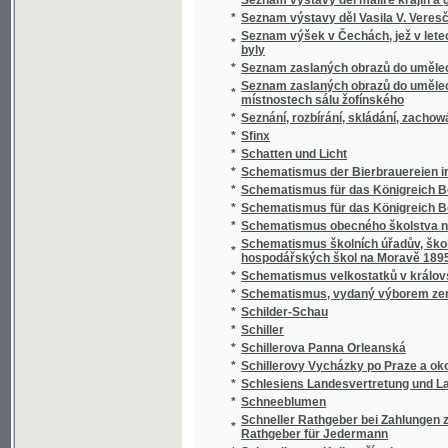
*
Schillerovy Vycházky po Praze a okolí.
*
Schlesiens Landesvertretung und Landeshaus
*
Schneeblumen
Schneller Rathgeber bei Zahlungen zunächst
*
Rathgeber für Jedermann
*
Schoedlerova Kniha přírody
*
Schul- und Erziehungsreden
*
Schulatlas
*
Schule der böhmischen Sprache für Deutsc
*
Schule der böhmischen Sprache für Deutsc
*
Schulkarten
*
Schusterův Biblický dějepis starého i nové
*
Schwarzwaldau
*
Sibiřské črty Vladimíra Korolenka
*
Sibiřské povídky
*
Sibiřští vypovězenci
Sídlo Laureacenského metropolity ve Veleh
*
Římanův až do vyvrácení Velehradu
*
Sieben Jahre in Süd-Afrika
*
Síla a hmota, aneb, Hlavní rysy přirozenéh
*
Síla parní a její působení
*
Silas Marner, tkadlec z Raveloe
*
Silber-Pappeln
*
Silber-Rosen
*
Silhouetty
*
Silhouetty mužů
*
Silhouetty z Prahy
*
Silné ženy