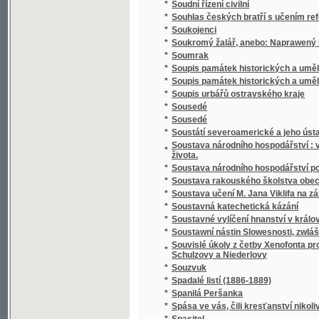
*
Spisy Kampelíkovy
*
Spisy Karla Hynka Máchy
*
Spisy Karla Hynka Máchy.
*
Spisy Karla staršího z Žerotína.
*
Spisy Karoliny Světlé.
*
Spisy Mil. Zdir. Poláka
*
Spisy právnické o právu českém v XVI-tém s
*
Spisy S.K. Macháčka.
*
Spisy Sofie Podlipské.
*
Spisy Václ. Klim. Klicpery
*
Spisy Václ. Klim. Klicpery
*
Spisy Václ. Klim. Klicpery.
*
Spogenj mé s Bohem
*
Společenské hry
*
Společenské hry
*
Společenské povinnosti jinochovy
*
Společenský krasořečník český.
*
Společenský převrat, aneb, Pohled do budo
*
Společenský zpěvník český
*
Společenský zpěvník český
*
Spolehlivý průvodčí na cestách po Adrsbac
*
Spolek ku blahu nuzných dítek v Praze
*
Spolek mladých
*
Spor o němčinu
*
Spořitelní spolky dle vzoru Raiffeisenova
*
Spořitelny po farských kollaturách orbě, ř
*
Sprach- und Lesebuch für die Zöglinge des 