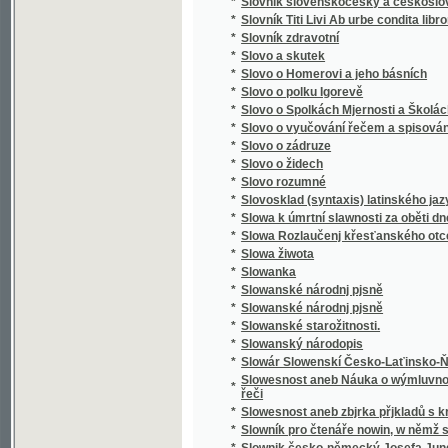
*
Směnka a chek v evropském zákonodárství
*
Směnkářství ze stanoviska praktického
*
Směs obrazů z přírody
*
Směska
*
Směska
*
Smíchov
*
Smíchov
*
Smíchov
*
Smíchov
*
Smíchov
*
Smíchov
*
Smíchovsko a Zbraslavsko
*
Smiřičtí
*
Smíšené básně
*
Smjšené básně Frant. Ladisl. Čelakowskýho
*
Smjšené básně Wěnceslawa Rába
*
Smlauwy aneb chwalitebné řeči swadebnj pr
*
Smlouva s ďáblem na kunětickém hradě, čili
*
Smlouva společenská
*
Smlouvy, aneb, Chvalitebné řeči svadební pr
*
Smlouvy, aneb, Chwalitebné řeči swadební p
*
Smrt Abelowa
*
Smrť Hippodamie
*
Smrť Ivana Iljiče
*
Smrť na pustině
*
Smrt nesem ze vsi .... pomlázka se čepejří
*
Smrt Smail-agy Čengiće