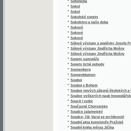
*
Spaßvögel
*
Special Karte der Markgrafschaft Maehren 
*
Specialná methodika vyučování ve třídě el
*
Speciální methodika vyučování jazyku mat
*
Special-Orts-Repertorium von Böhmen
*
Spekulant
*
Spekulanti, aneb, Úterek a pátek
*
Spěv Kwerků Kuttnohorských wzbuzugicý k 
*
Spevy Jána Botto
*
Spící rytíři ve vrchu Blaníku
*
Spiknutí v Podmazově
*
Spiknutí židů v Praze.
*
Spiritismus
*
Spisové císaře Karla IV.
*
Spisy Bohdana Jelínka veršem i prosou
*
Spisy Dra. Albína Bráfa. Díl 1, Nástin předná
*
Spisy Drahotína Marie barona Villaniho
*
Spisy Drahotína Marie barona Villaniho
*
Spisy drobné Josefa Kajetana Tyla
*
Spisy Fedora Michajloviče Dostojevského
*
Spisy Frant. Jaromíra Rubeše
*
Spisy Hálkovy
*
Spisy hraběte Lva Nikolajeviče Tolstého.
*
Spisy Ivana Aleksandroviče Gončarova.
*
Spisy Jana Erazima Vocela.
*
Spisy Jaroslava Langera
*
Spisy Josefa Jiřího Kolára.