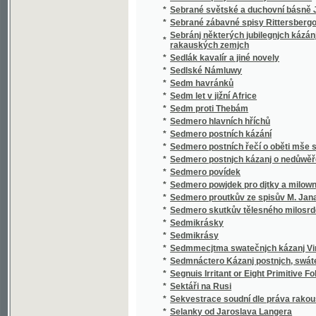
*
Sedmero postnjch kázanj o nedůwěře w lidi
*
Sedmero povídek
*
Sedmero powjdek pro djtky a milownjky gic
*
Sedmero proutkův ze spisův M. Jana Husi
*
Sedmero skutkův tělesného milosrdenství
*
Sedmikrásky
*
Sedmikrásy
*
Sedmmecjtma swatečnjch kázanj Vincencia
*
Sedmnáctero Kázanj postnjch, swátečnjch y 
*
Segnuis Irritant or Eight Primitive Folk-lore 
*
Sektáři na Rusi
*
Sekvestrace soudní dle práva rakouského
*
Selanky od Jaroslava Langera
*
Seligkeitsgrund
*
Selská bouře
*
Selská svatba
*
Selské ballady
*
Selské črty
*
Selské povstání roku 1775
*
Selské zrcadlo představující život a působen
*
Semeno
*
Sen noci svatojanské
*
Sen sv. Jana
*
Serafka
*
Sestra a bratr
*
Sestra Blažena
*
Sestra Dolorosa
*
Sestupem