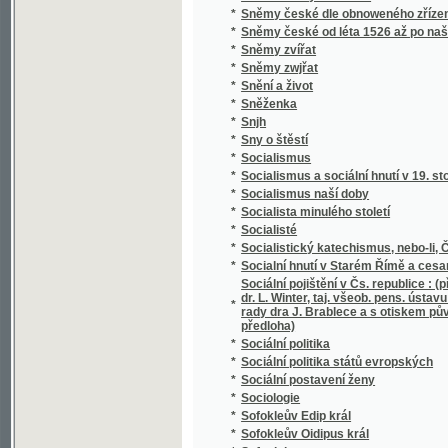
*
Soudní akta konsistoře Pražské
*
Soudní kniha města Jičína
*
Soudní řízení civilní
*
Souhlas českých bratří s učením reformova
*
Soukojenci
*
Soukromý žalář, anebo: Naprawený kárane
*
Soumrak
*
Soupis památek historických a uměleckých v
*
Soupis památek historických a uměleckých
*
Soupis urbářů ostravského kraje
*
Sousedé
*
Sousedé
*
Soustátí severoamerické a jeho ústava
Soustava národního hospodářství : věda o po
*
života.
*
Soustava národního hospodářství politickéh
*
Soustava rakouského školstva obecného
*
Soustava učení M. Jana Viklifa na základě 
*
Soustavná katechetická kázání
*
Soustavné vylíčení hnanství v království Č
*
Soustawní nástin Slowesnosti, zwláště ku 
Souvislé úkoly z četby Xenofonta pro V. a V
*
Schulzovy a Niederlovy
*
Souzvuk
*
Spadalé listí (1886-1889)
*
Spanilá Peršanka
*
Spása ve vás, čili kresťanství nikoliv jako m
*
Spasitel