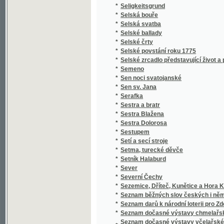
*
Setí a secí stroje
*
Setma, turecké děvče
*
Setník Halaburd
*
Sever
*
Severní Čechy
*
Sezemice, Dříteč, Kunětice a Hora Kunětick
*
Seznam běžných slov českých i německých a 
*
Seznam darů k národní loterii pro Zdeňku H
*
Seznam dočasné výstavy chmelařské ze skl
Seznam dočasné výstavy včelařské pořádan
*
včelařským pro království České
*
Seznam knih učitelského spolku Budeč v Lo
*
Seznam míst v kralovství [sic] Českém
*
Seznam míst v království Českém
*
Seznam míst v království Českém
*
Seznam obcí a úřadů na Podkarpatské Rusi
*
Seznam občasné výstavy bravu vepřového
*
Seznam občasné výstavy hospod. plodin a j
*
Seznam občasné výstavy koní pořádané od 1
*
Seznam občasné výstavy mlékařské
*
Seznam občasné výstavy ovcí
*
Seznam občasné výstavy skotu plemenného 
*
Seznam občasné výstavy žírného dobytka
*
Seznam pro výstavu ovoce, pořádanou skupi
Seznam příspěvků sboru ke zřízení českého 
*
věnovaných
*
Seznam rostlin květeny české
*
Seznam Slow a průpowědj českých we Slow