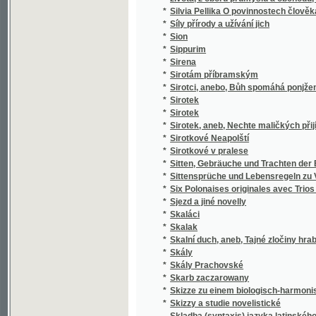
*
k stilistickým cvičením.
*
Skladba jazyka českého
*
Skladby Smetanovy
*
Skláři
*
Sklizeň rostlin hospodářských
*
Skončení třicetileté války, čili, Obležení Pr
*
Skotský zámek
*
Skromný románek a jiné povídky
Skřipec na české nevěrce a svobodomyslníky
*
Nepomuckém"
*
Skřivánek
*
Skřivánek
*
Skutečná Oběť před Bohem
*
Skutky apoštolské
*
Skvrny i paprsky
*
Skvrny na slunci
*
Slabikář
*
Slabikář a první čítanka pro katolické škol
*
Slabikář pro školy obecné
*
Sladkovodní mechovky země České
*
Slaměné srdce
*
Slanské obrázky
*
Slaný a okolí
*
Slatinská kyselka
*
Sláva a úpadek pana Jana Kroutila, pololání
*
Sláva a záhuba rodu Vršovcův
*
Slavia