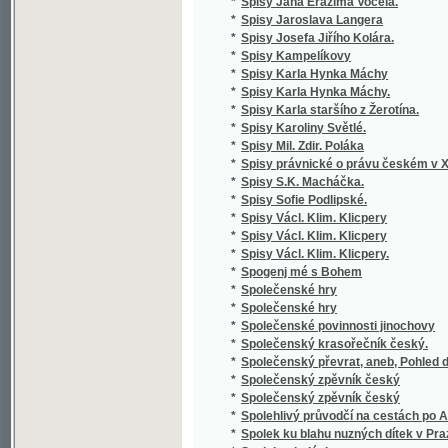
*
zemědělských
*
Stará Boleslav, nejstarší poutní místo v Če
*
Stará doba romantického básnictví
*
Stará Helena a její nalezenec
*
Stará historie
*
Stará kniha, aneb, Marná jsou úsilí bezbožn
*
Stará liška nad mladou
*
Staré o nové piesne V. Podoľského
*
Staré obrázky čáslavské
*
Staré paměti Kutnohorské
*
Staré vzpomínky
*
Starinnyja skazanija češskago naroda
*
Starobyla skladanie
*
Starobylé obrázky z Rakovnicka
*
Staročeská Gesta Romanorum
*
Staročeská mluvnice
*
Staročeská píseň o Pravdě
*
Staročeská pověst o knížeti Arnoštovi a Běl
*
Staročeská šlechta a její potomstvo po třicet
*
Staročeské divadelní hry.
*
Staročeské pověsti, zpěvy, slavnosti, hry, o
*
Staročeské powěsti, zpěwy, hry, obyčege, s
*
Staročeské rýmování o perníkářství z roku 
Staročeské výroční obyčeje, pověry, slavno
*
až po náš věk
*
Staročeský zlomek Evangelia svato-Janského
*
Starohradská kapela, čili, Bůh poctivých ne
Staroitalia slavjanská aneb objevy a důkazy 