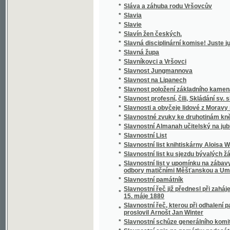
*
Slávy dcera
*
Sláwa bohyně a půwod gména Slawůw čili S
*
Slawenj sw. biřmowánj w katolické cjrkwi
*
Slawibor, aneb, Podwrženec
Slawná stoletá památka wyhlássenj Swatéh
*
země
Slawnost ku poctě pádesátiročnjho učitels
*
Cýrkwe ew.A.W. Senické welezaslaužilého ss
*
Slawnost Milostiwého Léta
*
Sláwy dcera
*
Slečna Perla
*
Slečna z Malpeiru
*
Slepá babička
*
Slepá paní
*
Slepcova schovanka
*
Slepcův pes
*
Slepý Bohumil
*
Slepý Mládenec
*
Slepý pacholjček
*
Slet Sokolstva v Mor. Ostravě 1922. Ostrav
*
Slezské báje a pověsti národní
*
Slezské konfiskace
*
Slib
*
Slitování a láska
*
Slohy stavitelské od nejstarších dob až na d
*
Slomšek-ovy Homilie na epištoly roku círke
*
Slosovací plány veškerých rakousko-uhersk