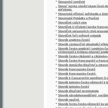
*
Slowa Rozlaučenj křesťanského otce k swé
*
Slowa žiwota
*
Slowanka
*
Slowanské národnj pjsně
*
Slowanské národnj pjsně
*
Slowanské starožitnosti.
*
Slowanský národopis
*
Slowár Slowenskí Česko-Laťinsko-Ňemecko
Slowesnost aneb Náuka o wýmluvnosti prosai
*
řeči
*
Slowesnost aneb zbjrka přjkladů s krátkým
*
Slowník pro čtenáře nowin, w němž se wyswě
*
Slownjk česko-německý Josefa Jungmanna
*
Slownjk hospodářsko-technický pro auřednjk
Slowo ku prwni slawnosti Konstituce, w Čec
*
Čerwinka ... na Ostředku, w dubnu 1848
*
Slowo o českých wěcnicech w Rakownjce a Li
Slowo útěchy, poslané Prachatičanům po ne
*
stosedm a třidcet domů w popel obrátil
*
Slunce i mračna
*
Sluncem a stínem
*
Služebnice své paní
*
Služebník svého pána
*
Služebný řád pro cís. a král. vojsko.
*
Slze
*
Slzičky
*
Slzy a úsměvy
*
Slzy osudu