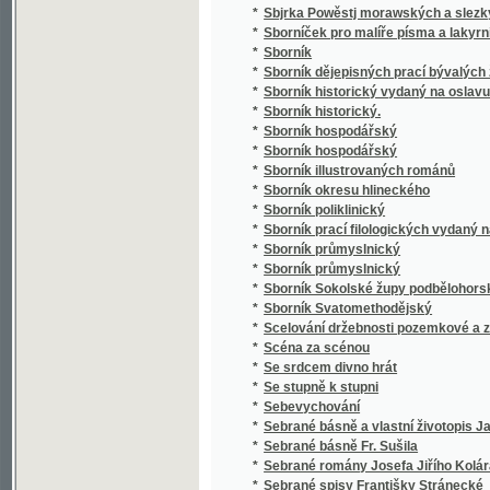
*
Sborník poliklinický
*
Sborník prací filologických vydaný na oslavu
*
Sborník průmyslnický
*
Sborník průmyslnický
*
Sborník Sokolské župy podbělohorské
*
Sborník Svatomethodějský
*
Scelování držebnosti pozemkové a zakládán
*
Scéna za scénou
*
Se srdcem divno hrát
*
Se stupně k stupni
*
Sebevychování
*
Sebrané básně a vlastní životopis Jana Hav
*
Sebrané básně Fr. Sušila
*
Sebrané romány Josefa Jiřího Kolára
*
Sebrané spisy Františky Stránecké
*
Sebrané světské a duchovní básně Josefa V
*
Sebrané zábavné spisy Rittersbergovy.
Sebránj některých jubilegnjch kázánj, držáný
*
rakauských zemjch
*
Sedlák kavalír a jiné novely
*
Sedlské Námluwy
*
Sedm havránků
*
Sedm let v jižní Africe
*
Sedm proti Thebám
*
Sedmero hlavních hříchů
*
Sedmero postních kázání
*
Sedmero postních řečí o oběti mše svaté