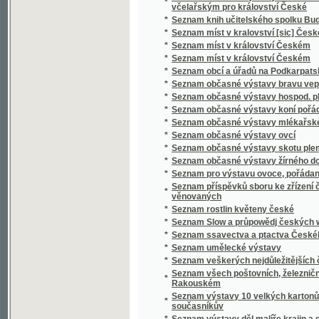
*
Seznam ssavectva a ptactva Českého mus
*
Seznam umělecké výstavy
*
Seznam veškerých nejdůležitějších časopis
Seznam všech poštovních, železničních, ryc
*
Rakouském
Seznam výstavy 10 velkých kartonů Jana Bedř
*
současníkův
*
Seznam výstavy děl malíře krajin a genru K
*
Seznam výstavy děl Vasila V. Veresčagina
Seznam výšek v Čechách, jež v letech 1877 
*
byly
*
Seznam zaslaných obrazů do umělecké výsta
Seznam zaslaných obrazů do umělecké výsta
*
místnostech sálu žofínského
*
Seznání, rozbírání, skládání, zachowání a či
*
Sfinx
*
Schatten und Licht
*
Schematismus der Bierbrauereien in Böhme
*
Schematismus für das Königreich Böheim
*
Schematismus für das Königreich Böhmen
*
Schematismus obecného školstva na Mora
Schematismus školních úřadův, škol obecný
*
hospodářských škol na Moravě 1895
*
Schematismus velkostatků v království Č
*
Schematismus, vydaný výborem zemským kr
*
Schilder-Schau
*
Schiller
*
Schillerova Panna Orleanská