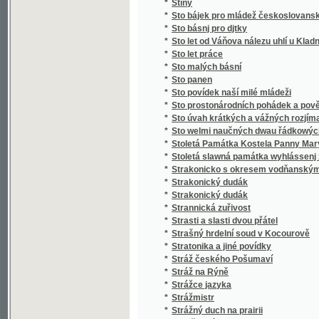
*
Stručný slovník paedagogický
*
Stručný světopis
*
Stručný všeobecný dějepis
*
Stručný všeobecný slovník věcný
*
Stručný zeměpis pro mládež
*
Stručný životopis Stanislava II. Pavlovské
*
Strýc Petr
*
Strýček Bohumil
*
Strýčkovy rozumy
*
Střední Čechy
*
Střelec Kauzedlnjk
*
Stud
*
Studená várka
*
Student hrdina
*
Studentský Seminář v Českých Budějovicíc
*
Studie a povídky
*
Studie dětství
*
Studie květeny v okolí Kladna
*
Studie na vysokých školách pražských, na u
*
Studie o práci
*
Studie v oboru českého útvaru křídového
*
Studie v oboru křídového útvaru v Čechách
*
Studie, krátké a kratší.
*
Studien
*
Studien für den neuern Gartenkünstler
*
Studien im Gebiete der böhmischen Kreidef
Studien über die Methoden und die Benützu
*
Niveauverhältnissen der Umgebungen von 