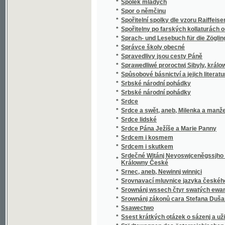
*
v literatuře nejdávnějších vlaských a souse
obyvateli této krajiny i Slavjané nad jiní četně
*
Staroměstský rychtář
Staromoravský Velehrad a okolí jeho v 9. stol
*
Methoda, arcibiskupa moravsko-panonskéh
*
Staropražské novely ze XVI. a XVII. věku
*
Staropražské obrázky
*
Staroskotské ballady
*
Starosta Václav Dobrovský, reformátor ob
*
Starouškové
*
Starověda biblická
*
Starožitnosti a Památky země České.
*
Starožitnosti dob kovů v Evropě.
*
Starší historie
*
Starý dub
*
Starý dům
*
Starý Kamenný most Pražský
*
Starý Knour
*
Starý manžel
*
Starý mládenec
*
Starý pán
*
Starý pán z Domašic
*
Starý sluha
*
Starý věk
*
Starý Werssowec pro rozumnau kratochwjli
*
Starý wozka Petra Třetjho
*
Starým pérem
*
Stařec a jinoch