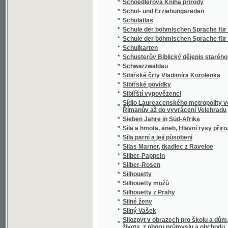
*
Silný Vašek
Silozpyt v obrazech pro školu a dům, třicet 
*
života, z oboru průmyslu a obchodu, vědy i 
*
Silvia Pellika O povinnostech člověka
*
Síly přírody a užívání jich
*
Sion
*
Sippurim
*
Sirena
*
Sirotám příbramským
*
Sirotci, anebo, Bůh spomáhá ponjženým, n
*
Sirotek
*
Sirotek
*
Sirotek, aneb, Nechte maličkých přijíti ke m
*
Sirotkové Neapolští
*
Sirotkové v pralese
*
Sitten, Gebräuche und Trachten der Bewohn
*
Sittensprüche und Lebensregeln zu Vorschrif
*
Six Polonaises originales avec Trios pour le
*
Sjezd a jiné novelly
*
Skaláci
*
Skalak
*
Skalní duch, aneb, Tajné zločiny hraběnky z
*
Skály
*
Skály Prachovské
*
Skarb zaczarowany
*
Skizze zu einem biologisch-harmonischen 
*
Skizzy a studie novelistické
Skladba (syntaxis) jazyka latinského s přip