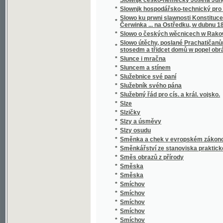
*
Smrt Valdštýnova
*
Smrt vévody d'Ofena a jiné novely
*
Smutný rybař, aneb, Teskliwý milenec
*
Snadné nawedení ku Francouské řeči pro 
*
Snadný návod naučiti se za několik hodin rus
*
Snář aneb wykladatel snůw, podle kterého i w
*
Snažil a Nedbal
*
Sněm držaný léta 1612
*
Sněmy české dle obnoweného zřízení zemské
*
Sněmy české od léta 1526 až po naši dobu.
*
Sněmy zvířat
*
Sněmy zwjřat
*
Snění a život
*
Sněženka
*
Snjh
*
Sny o štěstí
*
Socialismus
*
Socialismus a sociální hnutí v 19. století
*
Socialismus naší doby
*
Socialista minulého století
*
Socialisté
*
Socialistický katechismus, nebo-li, Červen
*
Socialní hnutí v Starém Římě a cesarismus
Sociální pojištění v Čs. republice : (přednášk
dr. L. Winter, taj. všeob. pens. ústavu dr. J
*
rady dra J. Brablece a s otiskem původního
předloha)
*
Sociální politika